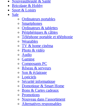
Nouveau
Beauté & Santé
Bricolage & Hobby
Sport & Loisirs
Sale
Ordinateurs portables
Smartphones
Ordinateurs & tablettes
Périphériques & câbles
Téléphone portable et téléphonie
Wearables
TV & home cinéma
Photo & vidéo
Audio
Gaming
Composants PC
Réseau & serveurs
Son & éclairage
Logiciels
Sécurité informatique
Domotique & Smart Home
Bons & Cartes cadeaux
Promotions
Nouveau dans l’assortiment
Alternatives responsables