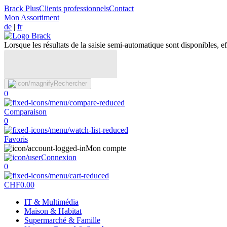
Brack Plus
Clients professionnels
Contact
Mon Assortiment
de
|
fr
Lorsque les résultats de la saisie semi-automatique sont disponibles, eff
Rechercher
0
Comparaison
0
Favoris
Mon compte
Connexion
0
CHF
0.00
IT & Multimédia
Maison & Habitat
Supermarché & Famille