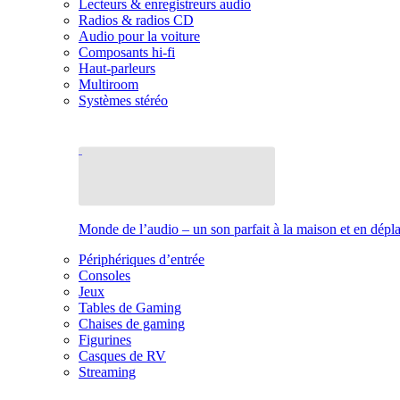
Lecteurs & enregistreurs audio
Radios & radios CD
Audio pour la voiture
Composants hi-fi
Haut-parleurs
Multiroom
Systèmes stéréo
Monde de l’audio – un son parfait à la maison et en dép
Périphériques d’entrée
Consoles
Jeux
Tables de Gaming
Chaises de gaming
Figurines
Casques de RV
Streaming