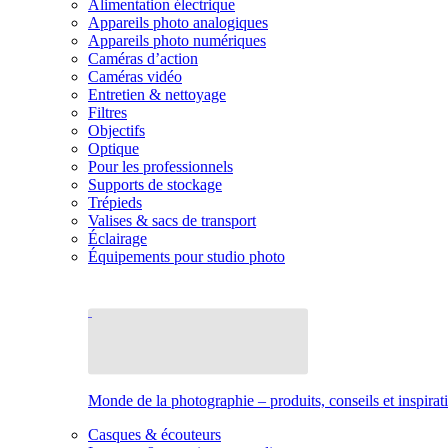
Alimentation électrique
Appareils photo analogiques
Appareils photo numériques
Caméras d’action
Caméras vidéo
Entretien & nettoyage
Filtres
Objectifs
Optique
Pour les professionnels
Supports de stockage
Trépieds
Valises & sacs de transport
Éclairage
Équipements pour studio photo
Monde de la photographie – produits, conseils et inspirat
Casques & écouteurs