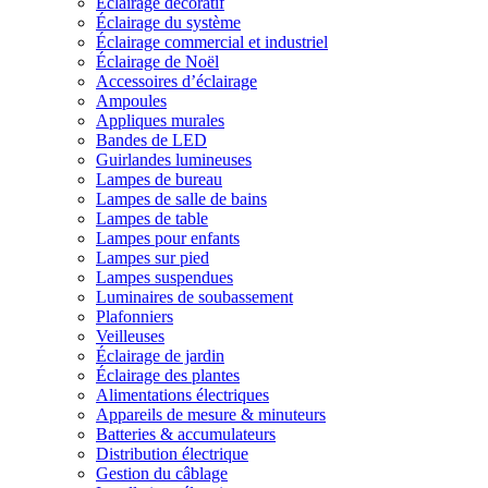
Éclairage décoratif
Éclairage du système
Éclairage commercial et industriel
Éclairage de Noël
Accessoires d’éclairage
Ampoules
Appliques murales
Bandes de LED
Guirlandes lumineuses
Lampes de bureau
Lampes de salle de bains
Lampes de table
Lampes pour enfants
Lampes sur pied
Lampes suspendues
Luminaires de soubassement
Plafonniers
Veilleuses
Éclairage de jardin
Éclairage des plantes
Alimentations électriques
Appareils de mesure & minuteurs
Batteries & accumulateurs
Distribution électrique
Gestion du câblage