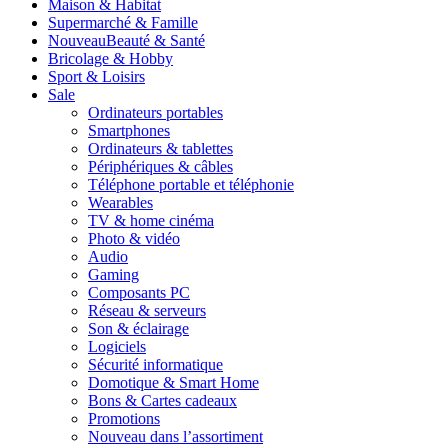
Maison & Habitat
Supermarché & Famille
Nouveau
Beauté & Santé
Bricolage & Hobby
Sport & Loisirs
Sale
Ordinateurs portables
Smartphones
Ordinateurs & tablettes
Périphériques & câbles
Téléphone portable et téléphonie
Wearables
TV & home cinéma
Photo & vidéo
Audio
Gaming
Composants PC
Réseau & serveurs
Son & éclairage
Logiciels
Sécurité informatique
Domotique & Smart Home
Bons & Cartes cadeaux
Promotions
Nouveau dans l’assortiment