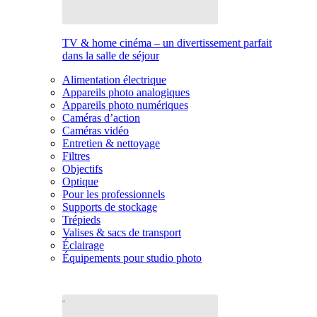
TV & home cinéma – un divertissement parfait
dans la salle de séjour
Alimentation électrique
Appareils photo analogiques
Appareils photo numériques
Caméras d’action
Caméras vidéo
Entretien & nettoyage
Filtres
Objectifs
Optique
Pour les professionnels
Supports de stockage
Trépieds
Valises & sacs de transport
Éclairage
Équipements pour studio photo