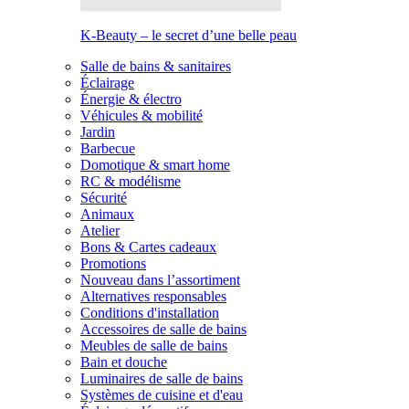
K-Beauty – le secret d’une belle peau
Salle de bains & sanitaires
Éclairage
Énergie & électro
Véhicules & mobilité
Jardin
Barbecue
Domotique & smart home
RC & modélisme
Sécurité
Animaux
Atelier
Bons & Cartes cadeaux
Promotions
Nouveau dans l’assortiment
Alternatives responsables
Conditions d'installation
Accessoires de salle de bains
Meubles de salle de bains
Bain et douche
Luminaires de salle de bains
Systèmes de cuisine et d'eau