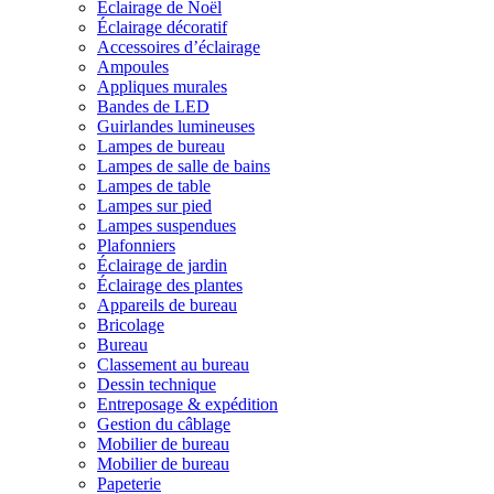
Éclairage de Noël
Éclairage décoratif
Accessoires d’éclairage
Ampoules
Appliques murales
Bandes de LED
Guirlandes lumineuses
Lampes de bureau
Lampes de salle de bains
Lampes de table
Lampes sur pied
Lampes suspendues
Plafonniers
Éclairage de jardin
Éclairage des plantes
Appareils de bureau
Bricolage
Bureau
Classement au bureau
Dessin technique
Entreposage & expédition
Gestion du câblage
Mobilier de bureau
Mobilier de bureau
Papeterie