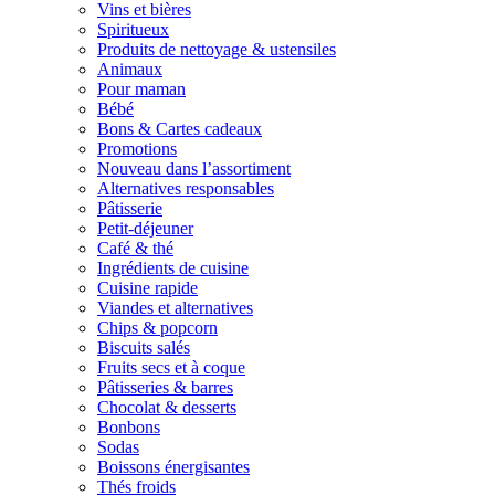
Vins et bières
Spiritueux
Produits de nettoyage & ustensiles
Animaux
Pour maman
Bébé
Bons & Cartes cadeaux
Promotions
Nouveau dans l’assortiment
Alternatives responsables
Pâtisserie
Petit-déjeuner
Café & thé
Ingrédients de cuisine
Cuisine rapide
Viandes et alternatives
Chips & popcorn
Biscuits salés
Fruits secs et à coque
Pâtisseries & barres
Chocolat & desserts
Bonbons
Sodas
Boissons énergisantes
Thés froids