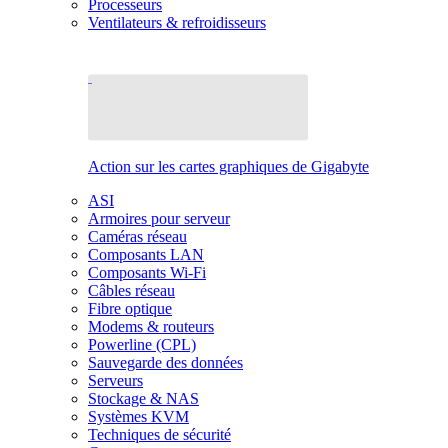
Processeurs
Ventilateurs & refroidisseurs
Action sur les cartes graphiques de Gigabyte
ASI
Armoires pour serveur
Caméras réseau
Composants LAN
Composants Wi-Fi
Câbles réseau
Fibre optique
Modems & routeurs
Powerline (CPL)
Sauvegarde des données
Serveurs
Stockage & NAS
Systèmes KVM
Techniques de sécurité