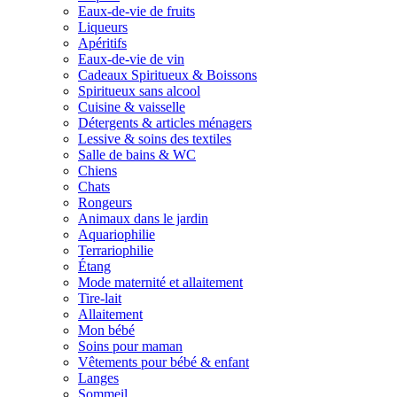
Eaux-de-vie de fruits
Liqueurs
Apéritifs
Eaux-de-vie de vin
Cadeaux Spiritueux & Boissons
Spiritueux sans alcool
Cuisine & vaisselle
Détergents & articles ménagers
Lessive & soins des textiles
Salle de bains & WC
Chiens
Chats
Rongeurs
Animaux dans le jardin
Aquariophilie
Terrariophilie
Étang
Mode maternité et allaitement
Tire-lait
Allaitement
Mon bébé
Soins pour maman
Vêtements pour bébé & enfant
Langes
Sommeil