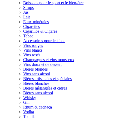
Boissons pour le sport et le bien-être
Sirops
Jus
Lait
Eaux minérales
Cigarettes
Cigarillos & Cigares
Tabac
Accessoires pour le tabac
Vins rouges
Vins blancs
Vins rosés
Champagnes et vins mousseux
Vins doux et de dessert
Bières blondes
Vins sans alcool
Bières artisanales et spéciales
Bières blanches
Bières mèlangées et cidres
Bières sans alcool
Whisky
Gin
Rhum & cachaça
Vodka
Tequila