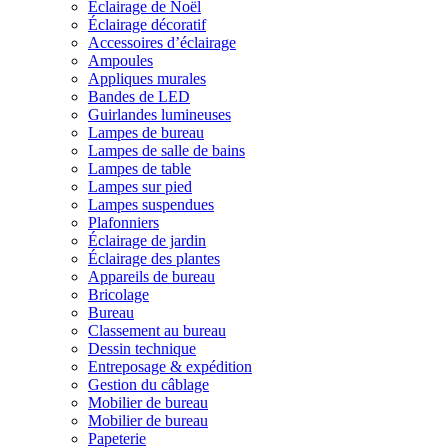
Éclairage de Noël
Éclairage décoratif
Accessoires d’éclairage
Ampoules
Appliques murales
Bandes de LED
Guirlandes lumineuses
Lampes de bureau
Lampes de salle de bains
Lampes de table
Lampes sur pied
Lampes suspendues
Plafonniers
Éclairage de jardin
Éclairage des plantes
Appareils de bureau
Bricolage
Bureau
Classement au bureau
Dessin technique
Entreposage & expédition
Gestion du câblage
Mobilier de bureau
Mobilier de bureau
Papeterie