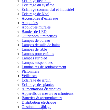
Éclairage décoratif
Éclairage du système
Éclairage commercial et industriel
Éclairage de Noël
Accessoires d’éclairage
Ampoules
Appliques murales
Bandes de LED
Guirlandes lumineuses
Lampes de bureau
Lampes de salle de bains
Lampes de table
Lampes pour enfants
Lampes sur pied
Lampes suspendues
Luminaires de soubassement
Plafonniers
Veilleuses
Éclairage de jardin
Éclairage des plantes
Alimentations électriques
Appareils de mesure & minuteurs
Batteries & accumulateurs
Distribution électrique
Gestion du câblage