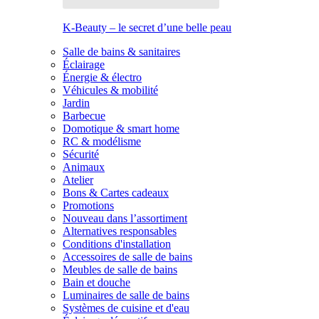
K-Beauty – le secret d’une belle peau
Salle de bains & sanitaires
Éclairage
Énergie & électro
Véhicules & mobilité
Jardin
Barbecue
Domotique & smart home
RC & modélisme
Sécurité
Animaux
Atelier
Bons & Cartes cadeaux
Promotions
Nouveau dans l’assortiment
Alternatives responsables
Conditions d'installation
Accessoires de salle de bains
Meubles de salle de bains
Bain et douche
Luminaires de salle de bains
Systèmes de cuisine et d'eau