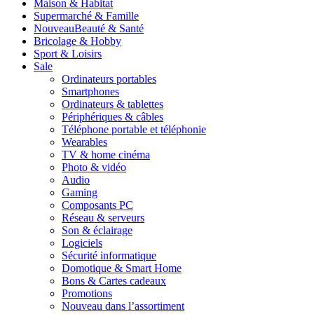
Maison & Habitat
Supermarché & Famille
Nouveau
Beauté & Santé
Bricolage & Hobby
Sport & Loisirs
Sale
Ordinateurs portables
Smartphones
Ordinateurs & tablettes
Périphériques & câbles
Téléphone portable et téléphonie
Wearables
TV & home cinéma
Photo & vidéo
Audio
Gaming
Composants PC
Réseau & serveurs
Son & éclairage
Logiciels
Sécurité informatique
Domotique & Smart Home
Bons & Cartes cadeaux
Promotions
Nouveau dans l’assortiment