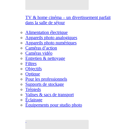
TV & home cinéma – un divertissement parfait
dans la salle de séjour
Alimentation électrique
Appareils photo analogiques
Appareils photo numériques
Caméras d’action
Caméras vidéo
Entretien & nettoyage
Filtres
Objectifs
Optique
Pour les professionnels
Supports de stockage
Trépieds
Valises & sacs de transport
Éclairage
Équipements pour studio photo