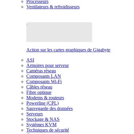
Processeurs
Ventilateurs & refroidisseurs
Action sur les cartes graphiques de Gigabyte
ASI
Armoires pour serveur
Caméras réseau
Composants LAN
Composants Wi-Fi
Câbles réseau
Fibre optique
Modems & routeurs
Powerline (CPL)
Sauvegarde des données
Serveurs
Stockage & NAS
Systèmes KVM
Techniques de sécurité