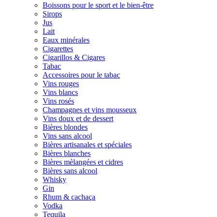
Boissons pour le sport et le bien-être
Sirops
Jus
Lait
Eaux minérales
Cigarettes
Cigarillos & Cigares
Tabac
Accessoires pour le tabac
Vins rouges
Vins blancs
Vins rosés
Champagnes et vins mousseux
Vins doux et de dessert
Bières blondes
Vins sans alcool
Bières artisanales et spéciales
Bières blanches
Bières mèlangées et cidres
Bières sans alcool
Whisky
Gin
Rhum & cachaça
Vodka
Tequila