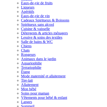
Eaux-de-vie de fruits
Liqueurs
Apéritifs
Eaux-de-vie de vin
Cadeaux Spiritueux & Boissons
Spiritueux sans alcool
Cuisine & vaisselle
Détergents & articles ménagers
Lessive & soins des textiles
Salle de bains & WC
Chiens
Chats
Rongeurs
Animaux dans le jardin
Aquariophilie
Terrariophilie
Étang
Mode maternité et allaitement
Tire-lait
Allaitement
Mon bébé
Soins pour maman
Vêtements pour bébé & enfant
Langes
Sommeil