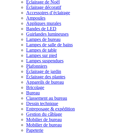
Éclairage de Noël
Éclairage décoratif
Accessoires d’éclairage
Ampoules
Appliques murales
Bandes de LED
Guirlandes lumineuses
Lampes de bureau
Lampes de salle de bains
Lampes de table
Lampes sur pied
Lampes suspendues
Plafonniers
Éclairage de jardin
Éclairage des plantes
Appareils de bureau
Bricolage
Bureau
Classement au bureau
Dessin technique
Entreposage & expédition
Gestion du câblage
Mobilier de bureau
Mobilier de bureau
Papeterie