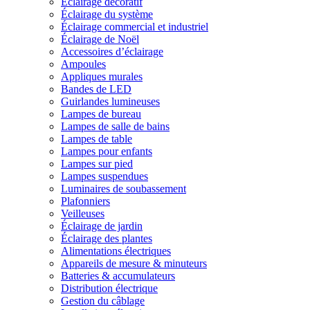
Éclairage décoratif
Éclairage du système
Éclairage commercial et industriel
Éclairage de Noël
Accessoires d’éclairage
Ampoules
Appliques murales
Bandes de LED
Guirlandes lumineuses
Lampes de bureau
Lampes de salle de bains
Lampes de table
Lampes pour enfants
Lampes sur pied
Lampes suspendues
Luminaires de soubassement
Plafonniers
Veilleuses
Éclairage de jardin
Éclairage des plantes
Alimentations électriques
Appareils de mesure & minuteurs
Batteries & accumulateurs
Distribution électrique
Gestion du câblage