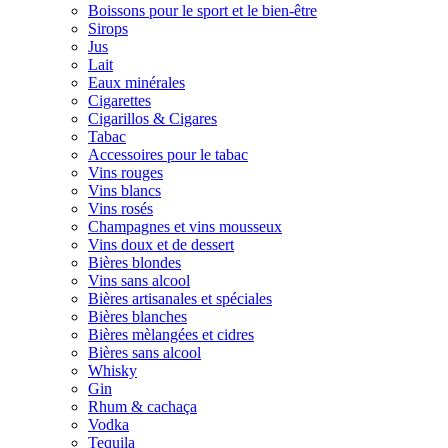
Boissons pour le sport et le bien-être
Sirops
Jus
Lait
Eaux minérales
Cigarettes
Cigarillos & Cigares
Tabac
Accessoires pour le tabac
Vins rouges
Vins blancs
Vins rosés
Champagnes et vins mousseux
Vins doux et de dessert
Bières blondes
Vins sans alcool
Bières artisanales et spéciales
Bières blanches
Bières mèlangées et cidres
Bières sans alcool
Whisky
Gin
Rhum & cachaça
Vodka
Tequila