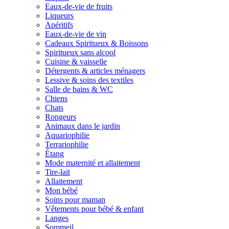
Eaux-de-vie de fruits
Liqueurs
Apéritifs
Eaux-de-vie de vin
Cadeaux Spiritueux & Boissons
Spiritueux sans alcool
Cuisine & vaisselle
Détergents & articles ménagers
Lessive & soins des textiles
Salle de bains & WC
Chiens
Chats
Rongeurs
Animaux dans le jardin
Aquariophilie
Terrariophilie
Étang
Mode maternité et allaitement
Tire-lait
Allaitement
Mon bébé
Soins pour maman
Vêtements pour bébé & enfant
Langes
Sommeil