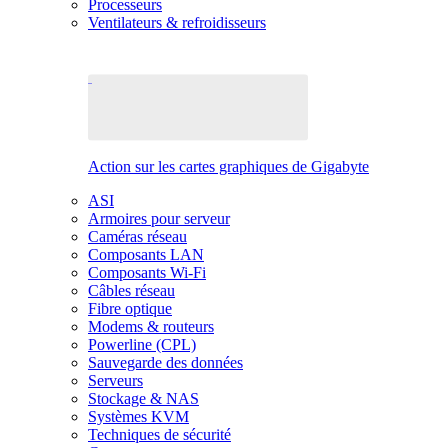
Processeurs
Ventilateurs & refroidisseurs
Action sur les cartes graphiques de Gigabyte
ASI
Armoires pour serveur
Caméras réseau
Composants LAN
Composants Wi-Fi
Câbles réseau
Fibre optique
Modems & routeurs
Powerline (CPL)
Sauvegarde des données
Serveurs
Stockage & NAS
Systèmes KVM
Techniques de sécurité