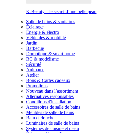
K-Beauty – le secret d’une belle peau
Salle de bains & sanitaires
Éclairage
Énergie & électro
Véhicules & mobilité
Jardin
Barbecue
Domotique & smart home
RC & modélisme
Sécurité
Animaux
Atelier
Bons & Cartes cadeaux
Promotions
Nouveau dans l’assortiment
Alternatives responsables
Conditions d'installation
Accessoires de salle de bains
Meubles de salle de bains
Bain et douche
Luminaires de salle de bains
Systèmes de cuisine et d'eau