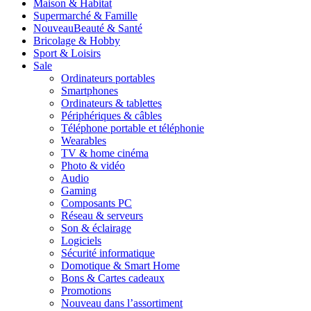
Maison & Habitat
Supermarché & Famille
Nouveau
Beauté & Santé
Bricolage & Hobby
Sport & Loisirs
Sale
Ordinateurs portables
Smartphones
Ordinateurs & tablettes
Périphériques & câbles
Téléphone portable et téléphonie
Wearables
TV & home cinéma
Photo & vidéo
Audio
Gaming
Composants PC
Réseau & serveurs
Son & éclairage
Logiciels
Sécurité informatique
Domotique & Smart Home
Bons & Cartes cadeaux
Promotions
Nouveau dans l’assortiment