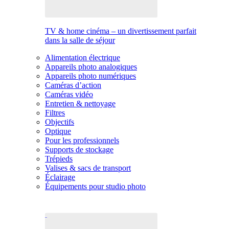
TV & home cinéma – un divertissement parfait
dans la salle de séjour
Alimentation électrique
Appareils photo analogiques
Appareils photo numériques
Caméras d’action
Caméras vidéo
Entretien & nettoyage
Filtres
Objectifs
Optique
Pour les professionnels
Supports de stockage
Trépieds
Valises & sacs de transport
Éclairage
Équipements pour studio photo