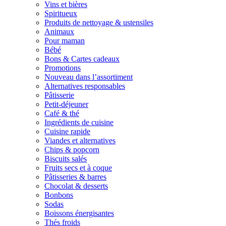
Vins et bières
Spiritueux
Produits de nettoyage & ustensiles
Animaux
Pour maman
Bébé
Bons & Cartes cadeaux
Promotions
Nouveau dans l’assortiment
Alternatives responsables
Pâtisserie
Petit-déjeuner
Café & thé
Ingrédients de cuisine
Cuisine rapide
Viandes et alternatives
Chips & popcorn
Biscuits salés
Fruits secs et à coque
Pâtisseries & barres
Chocolat & desserts
Bonbons
Sodas
Boissons énergisantes
Thés froids