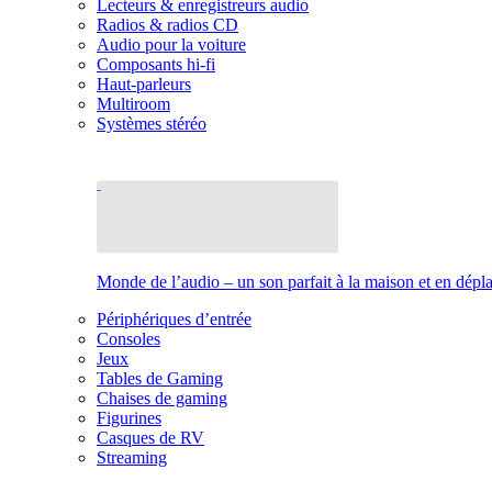
Lecteurs & enregistreurs audio
Radios & radios CD
Audio pour la voiture
Composants hi-fi
Haut-parleurs
Multiroom
Systèmes stéréo
Monde de l’audio – un son parfait à la maison et en dép
Périphériques d’entrée
Consoles
Jeux
Tables de Gaming
Chaises de gaming
Figurines
Casques de RV
Streaming