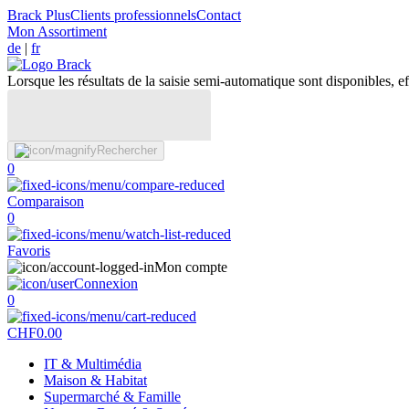
Brack Plus
Clients professionnels
Contact
Mon Assortiment
de
|
fr
Lorsque les résultats de la saisie semi-automatique sont disponibles, eff
Rechercher
0
Comparaison
0
Favoris
Mon compte
Connexion
0
CHF
0.00
IT & Multimédia
Maison & Habitat
Supermarché & Famille