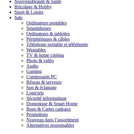
Nouveau
Beauté & Santé
Bricolage & Hobby
Sport & Loisirs
Sale
Ordinateurs portables
Smartphones
Ordinateurs & tablettes
Périphériques & câbles
Téléphone portable et téléphonie
Wearables
TV & home cinéma
Photo & vidéo
Audio
Gaming
Composants PC
Réseau & serveurs
Son & éclairage
Logiciels
Sécurité informatique
Domotique & Smart Home
Bons & Cartes cadeaux
Promotions
Nouveau dans l’assortiment
Alternatives responsables