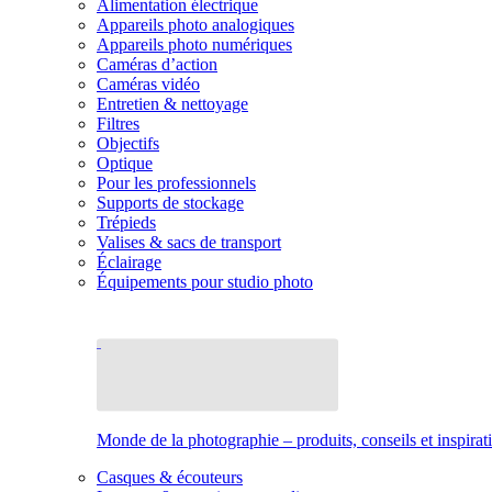
Alimentation électrique
Appareils photo analogiques
Appareils photo numériques
Caméras d’action
Caméras vidéo
Entretien & nettoyage
Filtres
Objectifs
Optique
Pour les professionnels
Supports de stockage
Trépieds
Valises & sacs de transport
Éclairage
Équipements pour studio photo
Monde de la photographie – produits, conseils et inspirat
Casques & écouteurs