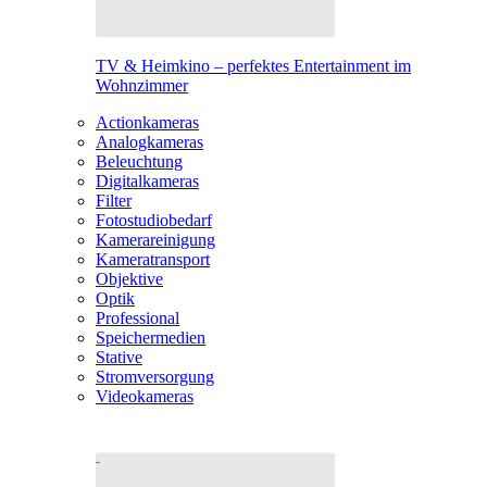
TV & Heimkino – perfektes Entertainment im
Wohnzimmer
Actionkameras
Analogkameras
Beleuchtung
Digitalkameras
Filter
Fotostudiobedarf
Kamerareinigung
Kameratransport
Objektive
Optik
Professional
Speichermedien
Stative
Stromversorgung
Videokameras