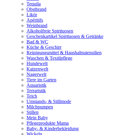
Tequila
Obstbrand
Likör
Apéritifs
Weinbrand
Alkoholfreie Spirituosen
Geschenkartikel Spirituosen & Getränke
Bad & WC
Küche & Geschirr
Reinigungsmittel & Haushaltsutensilien
Waschen & Textilpflege
Hundewelt
Katzenwelt
Nagerwelt
Tiere im Garten
Aquaristik
Terraristik
Teich
Umstands- & Stillmode
Milchpumpen
Stillen
Mein Baby
Pflegeprodukte Mama
Baby- & Kinderbekleidung
Wickeln