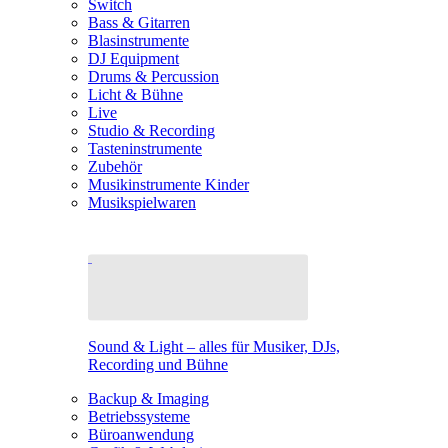
Switch
Bass & Gitarren
Blasinstrumente
DJ Equipment
Drums & Percussion
Licht & Bühne
Live
Studio & Recording
Tasteninstrumente
Zubehör
Musikinstrumente Kinder
Musikspielwaren
Sound & Light – alles für Musiker, DJs,
Recording und Bühne
Backup & Imaging
Betriebssysteme
Büroanwendung