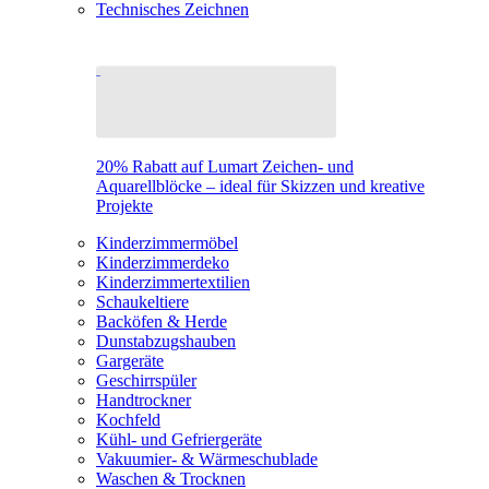
Technisches Zeichnen
20% Rabatt auf Lumart Zeichen- und
Aquarellblöcke – ideal für Skizzen und kreative
Projekte
Kinderzimmermöbel
Kinderzimmerdeko
Kinderzimmertextilien
Schaukeltiere
Backöfen & Herde
Dunstabzugshauben
Gargeräte
Geschirrspüler
Handtrockner
Kochfeld
Kühl- und Gefriergeräte
Vakuumier- & Wärmeschublade
Waschen & Trocknen