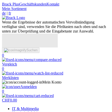
Brack Plus
Geschäftskunden
Kontakt
Mein Sortiment
de
|
fr
Wenn die Ergebnisse der automatischen Vervollständigung
verfügbar sind, verwenden Sie die Pfeiltasten nach oben und nach
unten zur Überprüfung und die Eingabetaste zur Auswahl.
Suchen
0
Vergleich
0
Merklisten
Mein Konto
Anmelden
0
CHF
0.00
IT & Multimedia