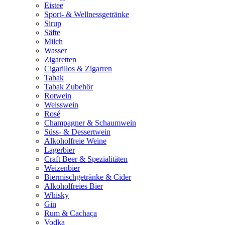
Eistee
Sport- & Wellnessgetränke
Sirup
Säfte
Milch
Wasser
Zigaretten
Cigarillos & Zigarren
Tabak
Tabak Zubehör
Rotwein
Weisswein
Rosé
Champagner & Schaumwein
Süss- & Dessertwein
Alkoholfreie Weine
Lagerbier
Craft Beer & Spezialitäten
Weizenbier
Biermischgetränke & Cider
Alkoholfreies Bier
Whisky
Gin
Rum & Cachaça
Vodka