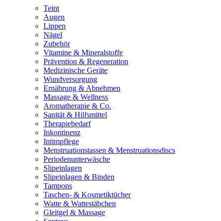
Teint
Augen
Lippen
Nägel
Zubehör
Vitamine & Mineralstoffe
Prävention & Regeneration
Medizinische Geräte
Wundversorgung
Ernährung & Abnehmen
Massage & Wellness
Aromatherapie & Co.
Sanität & Hilfsmittel
Therapiebedarf
Inkontinenz
Intimpflege
Menstruationstassen & Menstruationsdiscs
Periodenunterwäsche
Slipeinlagen
Slipeinlagen & Binden
Tampons
Taschen- & Kosmetiktücher
Watte & Wattestäbchen
Gleitgel & Massage