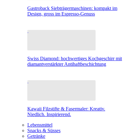
Gastroback Siebträgermaschinen: kompakt im
Design, gross im Espresso-Genuss
Swiss Diamond: hochwertiges Kochgeschirr mit
diamantverstärkter Antihaftbeschichtung
Kawaii Filzstifte & Fasermaler: Kreativ.
Niedlich. Inspirierend.
Lebensmittel
Snacks & Süsses
Getränke