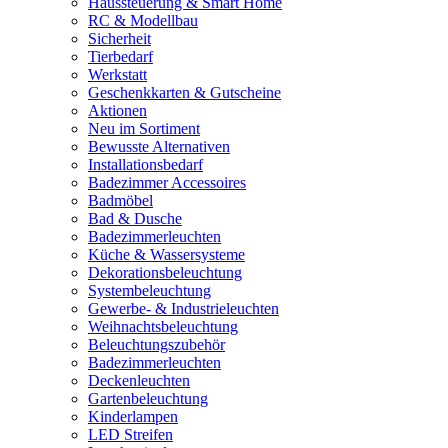
Haussteuerung & Smart Home
RC & Modellbau
Sicherheit
Tierbedarf
Werkstatt
Geschenkkarten & Gutscheine
Aktionen
Neu im Sortiment
Bewusste Alternativen
Installationsbedarf
Badezimmer Accessoires
Badmöbel
Bad & Dusche
Badezimmerleuchten
Küche & Wassersysteme
Dekorationsbeleuchtung
Systembeleuchtung
Gewerbe- & Industrieleuchten
Weihnachtsbeleuchtung
Beleuchtungszubehör
Badezimmerleuchten
Deckenleuchten
Gartenbeleuchtung
Kinderlampen
LED Streifen