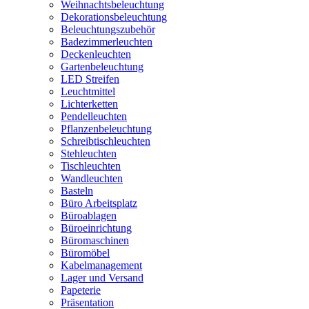
Weihnachtsbeleuchtung
Dekorationsbeleuchtung
Beleuchtungszubehör
Badezimmerleuchten
Deckenleuchten
Gartenbeleuchtung
LED Streifen
Leuchtmittel
Lichterketten
Pendelleuchten
Pflanzenbeleuchtung
Schreibtischleuchten
Stehleuchten
Tischleuchten
Wandleuchten
Basteln
Büro Arbeitsplatz
Büroablagen
Büroeinrichtung
Büromaschinen
Büromöbel
Kabelmanagement
Lager und Versand
Papeterie
Präsentation