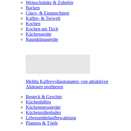
Weinschränke & Zubehör
Backen
Glace- & Eismaschinen
Kaffee- & Teewelt
Kochen
Kochen am Tisch
Küchengeräte
Raumklimageräte
Melitta Kaffeevollautomaten: von attraktiven
Aktionen profitieren
Besteck & Geschirr
Küchenhilfen
Küchenmessgeräte
Küchenrollenhalter
Lebensmittelaufbewahrung
Pfannen & Töpfe