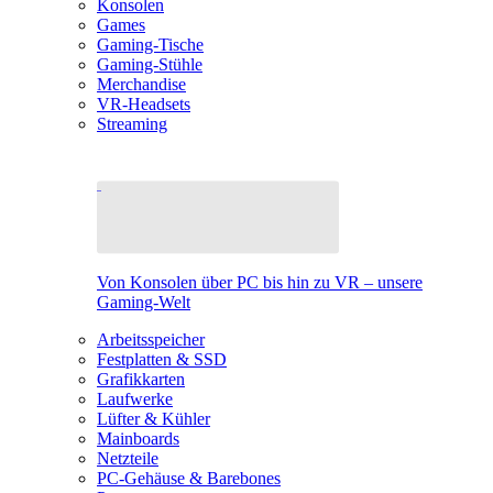
Konsolen
Games
Gaming-Tische
Gaming-Stühle
Merchandise
VR-Headsets
Streaming
Von Konsolen über PC bis hin zu VR – unsere
Gaming-Welt
Arbeitsspeicher
Festplatten & SSD
Grafikkarten
Laufwerke
Lüfter & Kühler
Mainboards
Netzteile
PC-Gehäuse & Barebones