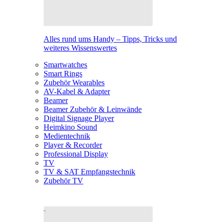
Alles rund ums Handy – Tipps, Tricks und
weiteres Wissenswertes
Smartwatches
Smart Rings
Zubehör Wearables
AV-Kabel & Adapter
Beamer
Beamer Zubehör & Leinwände
Digital Signage Player
Heimkino Sound
Medientechnik
Player & Recorder
Professional Display
TV
TV & SAT Empfangstechnik
Zubehör TV