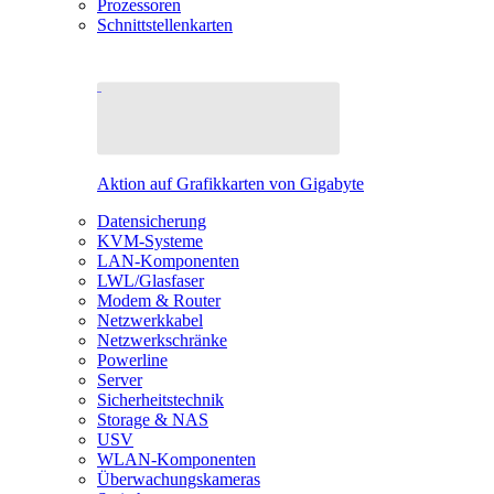
Prozessoren
Schnittstellenkarten
Aktion auf Grafikkarten von Gigabyte
Datensicherung
KVM-Systeme
LAN-Komponenten
LWL/Glasfaser
Modem & Router
Netzwerkkabel
Netzwerkschränke
Powerline
Server
Sicherheitstechnik
Storage & NAS
USV
WLAN-Komponenten
Überwachungskameras