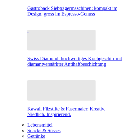
Gastroback Siebträgermaschinen: kompakt im
Design, gross im Espresso-Genuss
Swiss Diamond: hochwertiges Kochgeschirr mit
diamantverstärkter Antihaftbeschichtung
Kawaii Filzstifte & Fasermaler: Kreativ.
Niedlich. Inspirierend.
Lebensmittel
Snacks & Süsses
Getränke