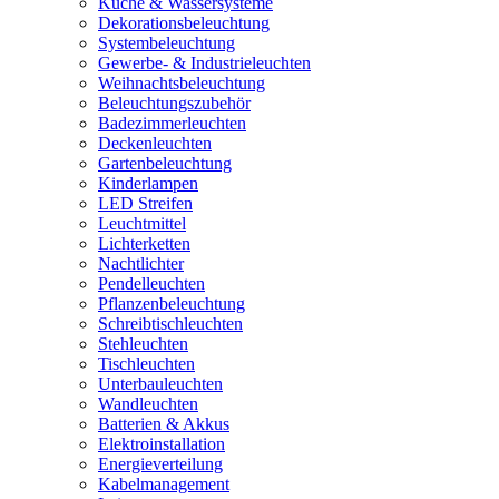
Küche & Wassersysteme
Dekorationsbeleuchtung
Systembeleuchtung
Gewerbe- & Industrieleuchten
Weihnachtsbeleuchtung
Beleuchtungszubehör
Badezimmerleuchten
Deckenleuchten
Gartenbeleuchtung
Kinderlampen
LED Streifen
Leuchtmittel
Lichterketten
Nachtlichter
Pendelleuchten
Pflanzenbeleuchtung
Schreibtischleuchten
Stehleuchten
Tischleuchten
Unterbauleuchten
Wandleuchten
Batterien & Akkus
Elektroinstallation
Energieverteilung
Kabelmanagement