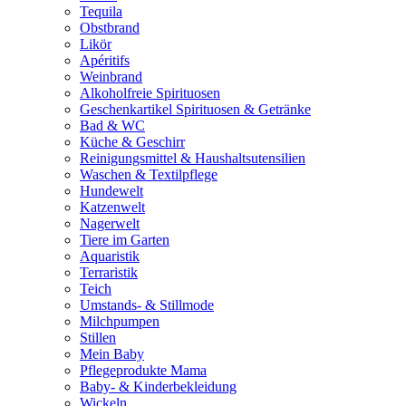
Tequila
Obstbrand
Likör
Apéritifs
Weinbrand
Alkoholfreie Spirituosen
Geschenkartikel Spirituosen & Getränke
Bad & WC
Küche & Geschirr
Reinigungsmittel & Haushaltsutensilien
Waschen & Textilpflege
Hundewelt
Katzenwelt
Nagerwelt
Tiere im Garten
Aquaristik
Terraristik
Teich
Umstands- & Stillmode
Milchpumpen
Stillen
Mein Baby
Pflegeprodukte Mama
Baby- & Kinderbekleidung
Wickeln