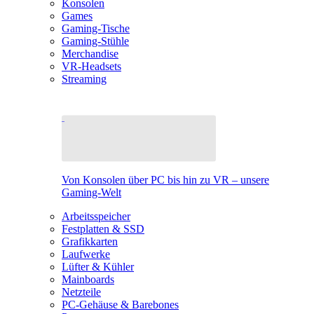
Konsolen
Games
Gaming-Tische
Gaming-Stühle
Merchandise
VR-Headsets
Streaming
Von Konsolen über PC bis hin zu VR – unsere
Gaming-Welt
Arbeitsspeicher
Festplatten & SSD
Grafikkarten
Laufwerke
Lüfter & Kühler
Mainboards
Netzteile
PC-Gehäuse & Barebones