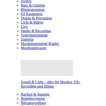
Switch
Bass & Gitarren
Blasinstrumente
DJ Equipment
Drums & Percussion
Licht & Bühne
Live
Studio & Recording
Tasteninstrumente
Zubehör
Musikinstrumente Kinder
Musikspielwaren
Sound & Light – alles für Musiker, DJs,
Recording und Bühne
Backup & Imaging
Betriebssysteme
Büroanwendung