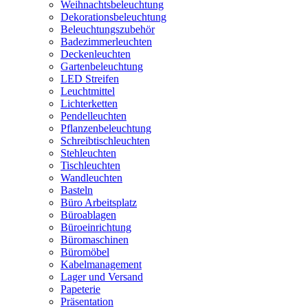
Weihnachtsbeleuchtung
Dekorationsbeleuchtung
Beleuchtungszubehör
Badezimmerleuchten
Deckenleuchten
Gartenbeleuchtung
LED Streifen
Leuchtmittel
Lichterketten
Pendelleuchten
Pflanzenbeleuchtung
Schreibtischleuchten
Stehleuchten
Tischleuchten
Wandleuchten
Basteln
Büro Arbeitsplatz
Büroablagen
Büroeinrichtung
Büromaschinen
Büromöbel
Kabelmanagement
Lager und Versand
Papeterie
Präsentation