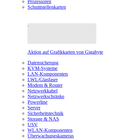
Prozessoren
Schnittstellenkarten
Aktion auf Grafikkarten von Gigabyte
Datensicherung
KVM-Systeme
LAN-Komponenten
LWL/Glasfaser
Modem & Router
Netzwerkkabel
Netzwerkschränke
Powerline
Server
Sicherheitstechnik
Storage & NAS
USV
WLAN-Komponenten
Überwachungskameras