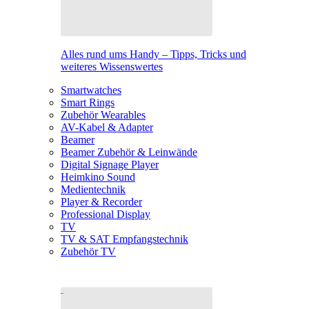
Alles rund ums Handy – Tipps, Tricks und
weiteres Wissenswertes
Smartwatches
Smart Rings
Zubehör Wearables
AV-Kabel & Adapter
Beamer
Beamer Zubehör & Leinwände
Digital Signage Player
Heimkino Sound
Medientechnik
Player & Recorder
Professional Display
TV
TV & SAT Empfangstechnik
Zubehör TV