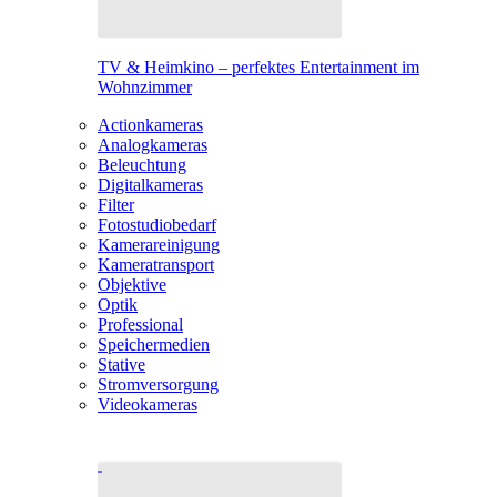
TV & Heimkino – perfektes Entertainment im
Wohnzimmer
Actionkameras
Analogkameras
Beleuchtung
Digitalkameras
Filter
Fotostudiobedarf
Kamerareinigung
Kameratransport
Objektive
Optik
Professional
Speichermedien
Stative
Stromversorgung
Videokameras