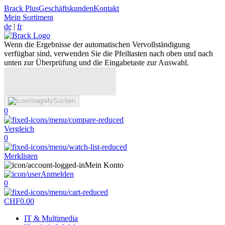
Brack Plus
Geschäftskunden
Kontakt
Mein Sortiment
de
|
fr
Wenn die Ergebnisse der automatischen Vervollständigung
verfügbar sind, verwenden Sie die Pfeiltasten nach oben und nach
unten zur Überprüfung und die Eingabetaste zur Auswahl.
Suchen
0
Vergleich
0
Merklisten
Mein Konto
Anmelden
0
CHF
0.00
IT & Multimedia