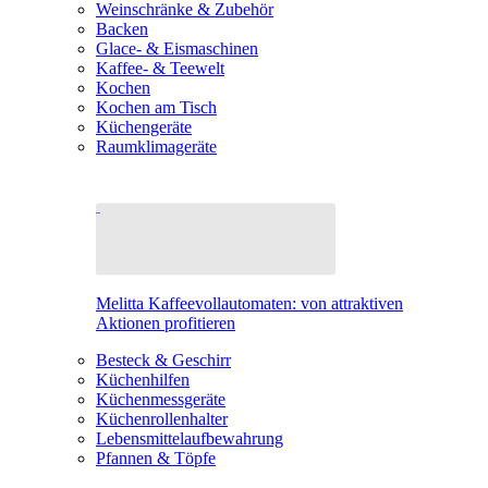
Weinschränke & Zubehör
Backen
Glace- & Eismaschinen
Kaffee- & Teewelt
Kochen
Kochen am Tisch
Küchengeräte
Raumklimageräte
Melitta Kaffeevollautomaten: von attraktiven
Aktionen profitieren
Besteck & Geschirr
Küchenhilfen
Küchenmessgeräte
Küchenrollenhalter
Lebensmittelaufbewahrung
Pfannen & Töpfe