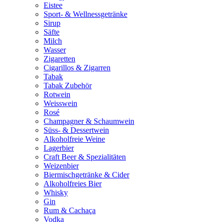
Eistee
Sport- & Wellnessgetränke
Sirup
Säfte
Milch
Wasser
Zigaretten
Cigarillos & Zigarren
Tabak
Tabak Zubehör
Rotwein
Weisswein
Rosé
Champagner & Schaumwein
Süss- & Dessertwein
Alkoholfreie Weine
Lagerbier
Craft Beer & Spezialitäten
Weizenbier
Biermischgetränke & Cider
Alkoholfreies Bier
Whisky
Gin
Rum & Cachaça
Vodka