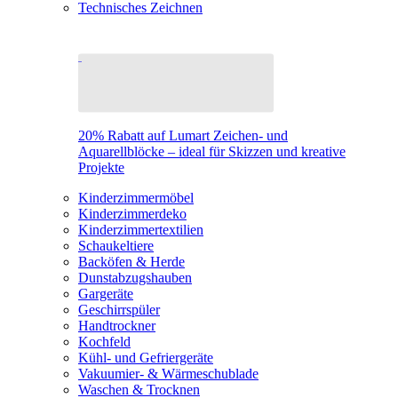
Technisches Zeichnen
20% Rabatt auf Lumart Zeichen- und
Aquarellblöcke – ideal für Skizzen und kreative
Projekte
Kinderzimmermöbel
Kinderzimmerdeko
Kinderzimmertextilien
Schaukeltiere
Backöfen & Herde
Dunstabzugshauben
Gargeräte
Geschirrspüler
Handtrockner
Kochfeld
Kühl- und Gefriergeräte
Vakuumier- & Wärmeschublade
Waschen & Trocknen