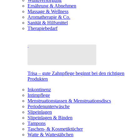
Wundversorgung
Ernährung & Abnehmen
Massage & Wellness
Aromatherapie & Co.
Sanität & Hilfsmittel
Therapiebedarf
Trisa – gute Zahnpflege beginnt bei den richtigen
Produkten
Inkontinenz
Intimpflege
Menstruationstassen & Menstruationsdiscs
Periodenunterwäsche
Slipeinlagen
Slipeinlagen & Binden
Tampons
Taschen- & Kosmetiktücher
Watte & Wattestäbchen