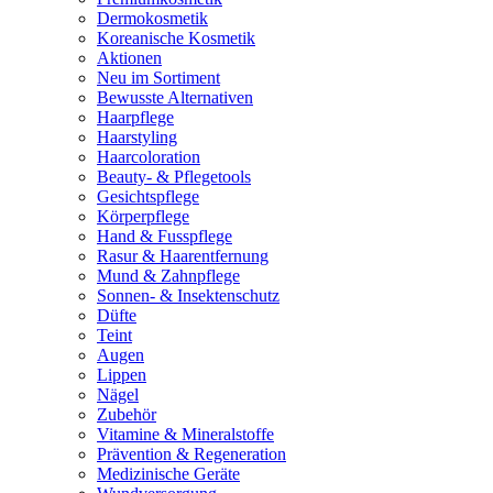
Dermokosmetik
Koreanische Kosmetik
Aktionen
Neu im Sortiment
Bewusste Alternativen
Haarpflege
Haarstyling
Haarcoloration
Beauty- & Pflegetools
Gesichtspflege
Körperpflege
Hand & Fusspflege
Rasur & Haarentfernung
Mund & Zahnpflege
Sonnen- & Insektenschutz
Düfte
Teint
Augen
Lippen
Nägel
Zubehör
Vitamine & Mineralstoffe
Prävention & Regeneration
Medizinische Geräte