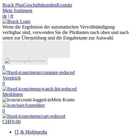
Brack Plus
Geschäftskunden
Kontakt
Mein Sortiment
de
|
fr
Wenn die Ergebnisse der automatischen Vervollständigung
verfügbar sind, verwenden Sie die Pfeiltasten nach oben und nach
unten zur Überprüfung und die Eingabetaste zur Auswahl.
Suchen
0
Vergleich
0
Merklisten
Mein Konto
Anmelden
0
CHF
0.00
IT & Multimedia