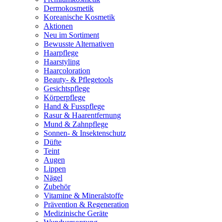
Dermokosmetik
Koreanische Kosmetik
Aktionen
Neu im Sortiment
Bewusste Alternativen
Haarpflege
Haarstyling
Haarcoloration
Beauty- & Pflegetools
Gesichtspflege
Körperpflege
Hand & Fusspflege
Rasur & Haarentfernung
Mund & Zahnpflege
Sonnen- & Insektenschutz
Düfte
Teint
Augen
Lippen
Nägel
Zubehör
Vitamine & Mineralstoffe
Prävention & Regeneration
Medizinische Geräte