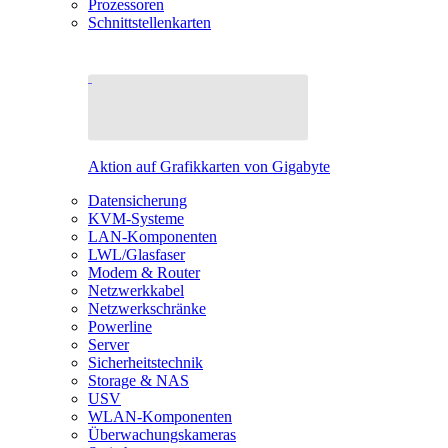
Prozessoren
Schnittstellenkarten
Aktion auf Grafikkarten von Gigabyte
Datensicherung
KVM-Systeme
LAN-Komponenten
LWL/Glasfaser
Modem & Router
Netzwerkkabel
Netzwerkschränke
Powerline
Server
Sicherheitstechnik
Storage & NAS
USV
WLAN-Komponenten
Überwachungskameras