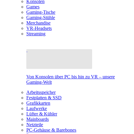
Konsolen
Games
Gaming-Tische
Gaming-Stühle
Merchandise
VR-Headsets
Streaming
Von Konsolen über PC bis hin zu VR – unsere
Gaming-Welt
Arbeitsspeicher
Festplatten & SSD
Grafikkarten
Laufwerke
Lüfter & Kühler
Mainboards
Netzteile
PC-Gehäuse & Barebones