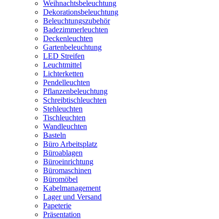
Weihnachtsbeleuchtung
Dekorationsbeleuchtung
Beleuchtungszubehör
Badezimmerleuchten
Deckenleuchten
Gartenbeleuchtung
LED Streifen
Leuchtmittel
Lichterketten
Pendelleuchten
Pflanzenbeleuchtung
Schreibtischleuchten
Stehleuchten
Tischleuchten
Wandleuchten
Basteln
Büro Arbeitsplatz
Büroablagen
Büroeinrichtung
Büromaschinen
Büromöbel
Kabelmanagement
Lager und Versand
Papeterie
Präsentation