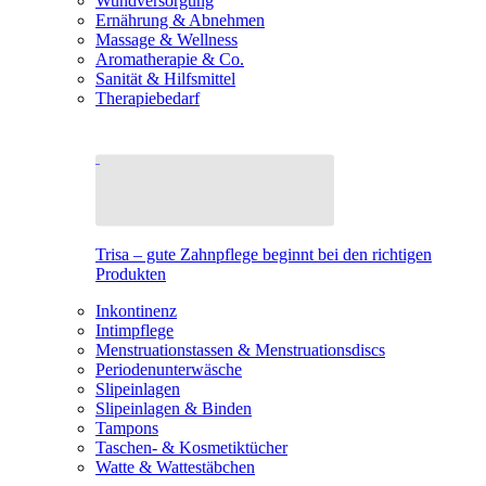
Wundversorgung
Ernährung & Abnehmen
Massage & Wellness
Aromatherapie & Co.
Sanität & Hilfsmittel
Therapiebedarf
Trisa – gute Zahnpflege beginnt bei den richtigen
Produkten
Inkontinenz
Intimpflege
Menstruationstassen & Menstruationsdiscs
Periodenunterwäsche
Slipeinlagen
Slipeinlagen & Binden
Tampons
Taschen- & Kosmetiktücher
Watte & Wattestäbchen