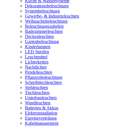
Küche & Wassersysteme
Dekorationsbeleuchtung
Systembeleuchtung
Gewerbe- & Industrieleuchten
Weihnachtsbeleuchtung
Beleuchtungszubehör
Badezimmerleuchten
Deckenleuchten
Gartenbeleuchtung
Kinderlampen
LED Streifen
Leuchtmittel
Lichterketten
Nachtlichter
Pendelleuchten
Pflanzenbeleuchtung
Schreibtischleuchten
Stehleuchten
Tischleuchten
Unterbauleuchten
Wandleuchten
Batterien & Akkus
Elektroinstallation
Energieverteilung
Kabelmanagement