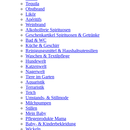
Tequila
Obstbrand
Likör
Apéritifs
Weinbrand
Alkoholfreie Spirituosen
Geschenkartikel Spirituosen & Getränke
Bad & WC
Küche & Geschirr
Reinigungsmittel & Haushaltsutensilien
Waschen & Textilpflege
Hundewelt
Katzenwelt
Nagerwelt
Tiere im Garten
Aquaristik
Terraristik
Teich
Umstands- & Stillmode
Milchpumpen
Stillen
Mein Baby
Pflegeprodukte Mama
Baby- & Kinderbekleidung
Wickeln