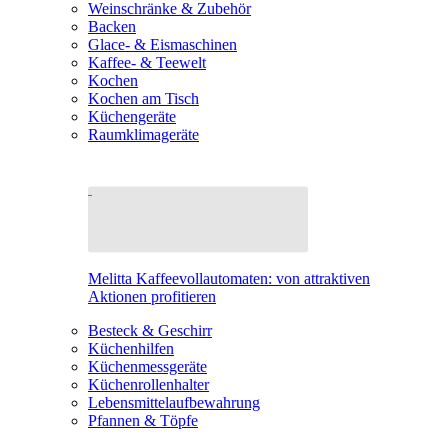
Weinschränke & Zubehör
Backen
Glace- & Eismaschinen
Kaffee- & Teewelt
Kochen
Kochen am Tisch
Küchengeräte
Raumklimageräte
Melitta Kaffeevollautomaten: von attraktiven
Aktionen profitieren
Besteck & Geschirr
Küchenhilfen
Küchenmessgeräte
Küchenrollenhalter
Lebensmittelaufbewahrung
Pfannen & Töpfe