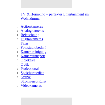
TV & Heimkino – perfektes Entertainment im
Wohnzimmer
Actionkameras
Analogkameras
Beleuchtung
Digitalkameras
Filter
Fotostudiobedarf
Kamerareinigung
Kameratransport
Objektive
Optik
Professional
Speichermedien
Stative
Stromversorgung
Videokameras