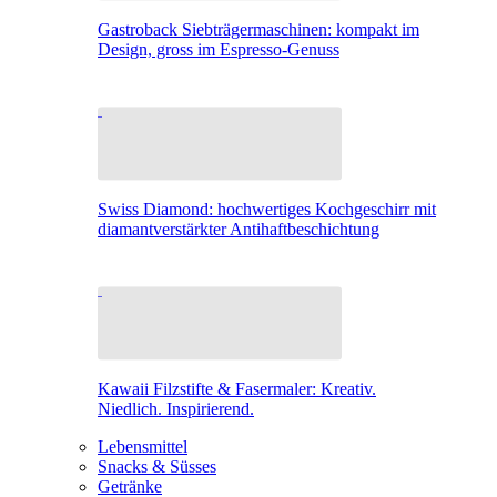
Gastroback Siebträgermaschinen: kompakt im
Design, gross im Espresso-Genuss
Swiss Diamond: hochwertiges Kochgeschirr mit
diamantverstärkter Antihaftbeschichtung
Kawaii Filzstifte & Fasermaler: Kreativ.
Niedlich. Inspirierend.
Lebensmittel
Snacks & Süsses
Getränke