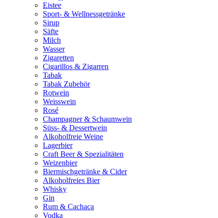
Eistee
Sport- & Wellnessgetränke
Sirup
Säfte
Milch
Wasser
Zigaretten
Cigarillos & Zigarren
Tabak
Tabak Zubehör
Rotwein
Weisswein
Rosé
Champagner & Schaumwein
Süss- & Dessertwein
Alkoholfreie Weine
Lagerbier
Craft Beer & Spezialitäten
Weizenbier
Biermischgetränke & Cider
Alkoholfreies Bier
Whisky
Gin
Rum & Cachaça
Vodka