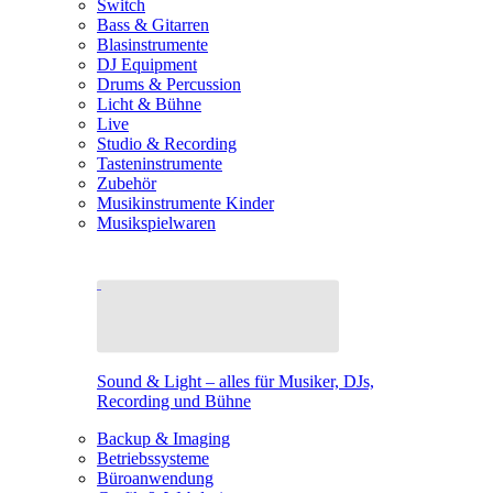
Switch
Bass & Gitarren
Blasinstrumente
DJ Equipment
Drums & Percussion
Licht & Bühne
Live
Studio & Recording
Tasteninstrumente
Zubehör
Musikinstrumente Kinder
Musikspielwaren
Sound & Light – alles für Musiker, DJs,
Recording und Bühne
Backup & Imaging
Betriebssysteme
Büroanwendung