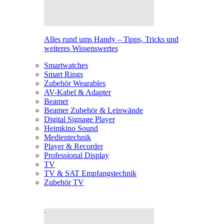
Alles rund ums Handy – Tipps, Tricks und
weiteres Wissenswertes
Smartwatches
Smart Rings
Zubehör Wearables
AV-Kabel & Adapter
Beamer
Beamer Zubehör & Leinwände
Digital Signage Player
Heimkino Sound
Medientechnik
Player & Recorder
Professional Display
TV
TV & SAT Empfangstechnik
Zubehör TV