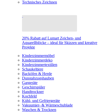
Technisches Zeichnen
20% Rabatt auf Lumart Zeichen- und
Aquarellblöcke – ideal für Skizzen und kreative
Projekte
Kinderzimmermöbel
Kinderzimmerdeko
Kinderzimmertextilien
Schaukeltiere
Backöfen & Herde
Dunstabzugshauben
Gargeräte
Geschirrspüler
Handtrockner
Kochfeld
Kühl- und Gefriergeräte
Vakuumier- & Wärmeschublade
Waschen & Trocknen