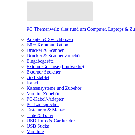
PC-Themenwelt: alles rund um Computer, Laptops & Z
Adapter & Switchboxen
Büro Kommunikation
Drucker & Scanner
Drucker & Scanner Zubehör
Eingabegeräte
Externe Gehäuse (Laufwerke)
Externer Speicher
Grafiktablet
Kabel
Kassensysteme und Zubehör
Monitor Zubehör
PC-Kabel/-Adapter
PC-Lautsprecher
Tastaturen & Mäuse
Tinte & Toner
USB Hubs & Cardreader
USB Sticks
Monitore