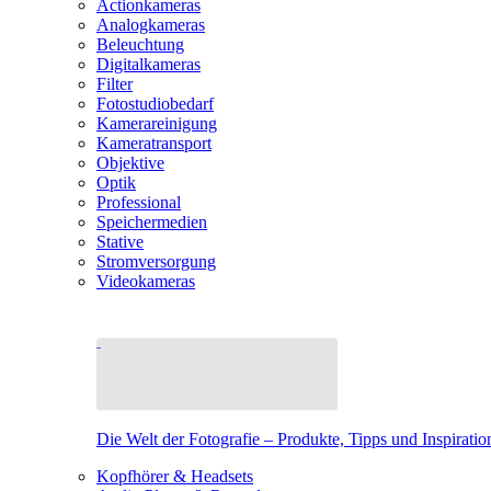
Actionkameras
Analogkameras
Beleuchtung
Digitalkameras
Filter
Fotostudiobedarf
Kamerareinigung
Kameratransport
Objektive
Optik
Professional
Speichermedien
Stative
Stromversorgung
Videokameras
Die Welt der Fotografie – Produkte, Tipps und Inspiratio
Kopfhörer & Headsets