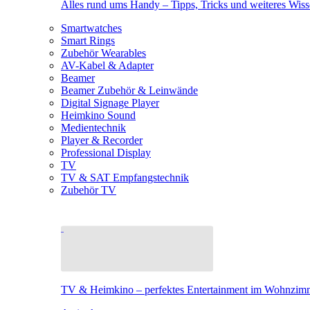
Alles rund ums Handy – Tipps, Tricks und weiteres Wis
Smartwatches
Smart Rings
Zubehör Wearables
AV-Kabel & Adapter
Beamer
Beamer Zubehör & Leinwände
Digital Signage Player
Heimkino Sound
Medientechnik
Player & Recorder
Professional Display
TV
TV & SAT Empfangstechnik
Zubehör TV
TV & Heimkino – perfektes Entertainment im Wohnzim