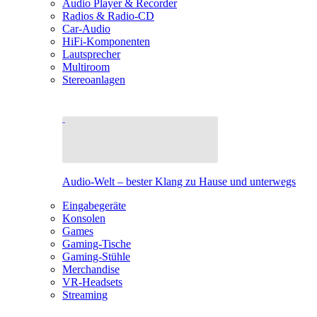
Audio Player & Recorder
Radios & Radio-CD
Car-Audio
HiFi-Komponenten
Lautsprecher
Multiroom
Stereoanlagen
Audio-Welt – bester Klang zu Hause und unterwegs
Eingabegeräte
Konsolen
Games
Gaming-Tische
Gaming-Stühle
Merchandise
VR-Headsets
Streaming