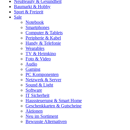
Neu
Beauty & Gesundheit
Baumarkt & Hobby
Sport & Freizeit
Sale
Notebook
Smartphones
Computer & Tablets
Peripherie & Kabel
Handy & Telefonie
Wearables
TV & Heimkino
Foto & Video
Audio
Gaming
PC Komponenten
Netzwerk & Server
Sound & Light
Software
IT Sicherheit
Haussteuerung & Smart Home
Geschenkkarten & Gutscheine
Aktionen
Neu im Sortiment
Bewusste Alternativen