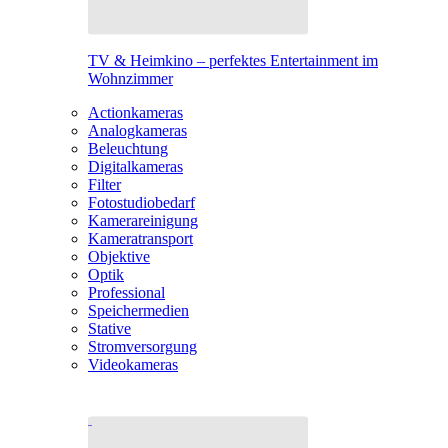
TV & Heimkino – perfektes Entertainment im
Wohnzimmer
Actionkameras
Analogkameras
Beleuchtung
Digitalkameras
Filter
Fotostudiobedarf
Kamerareinigung
Kameratransport
Objektive
Optik
Professional
Speichermedien
Stative
Stromversorgung
Videokameras