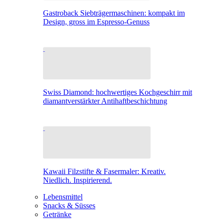
Gastroback Siebträgermaschinen: kompakt im
Design, gross im Espresso-Genuss
Swiss Diamond: hochwertiges Kochgeschirr mit
diamantverstärkter Antihaftbeschichtung
Kawaii Filzstifte & Fasermaler: Kreativ.
Niedlich. Inspirierend.
Lebensmittel
Snacks & Süsses
Getränke