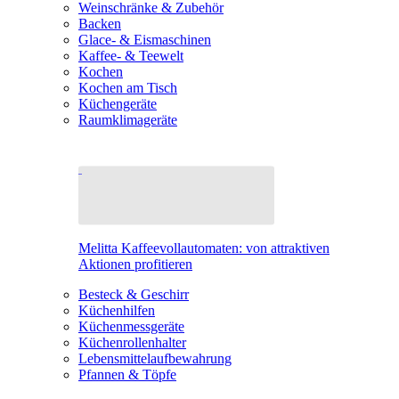
Weinschränke & Zubehör
Backen
Glace- & Eismaschinen
Kaffee- & Teewelt
Kochen
Kochen am Tisch
Küchengeräte
Raumklimageräte
Melitta Kaffeevollautomaten: von attraktiven
Aktionen profitieren
Besteck & Geschirr
Küchenhilfen
Küchenmessgeräte
Küchenrollenhalter
Lebensmittelaufbewahrung
Pfannen & Töpfe