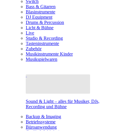
Switch
Bass & Gitarren
Blasinstrumente
DJ Equipment
Drums & Percussion
Licht & Bühne
Live
Studio & Recording
Tasteninstrumente
Zubehör
Musikinstrumente Kinder
Musikspielwaren
Sound & Light – alles für Musiker, DJs,
Recording und Bühne
Backup & Imaging
Betriebssysteme
Büroanwendung