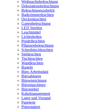
Weihnachtsbeleuchtung
Dekorationsbeleuchtung
Beleuchtungszubehör
Badezimmerleuchten
Deckenleuchten
Gartenbeleuchtung
LED Streifen
Leuchtmittel
Lichterketten
Pendelleuchten
Pflanzenbeleuchtung
Schreibtischleuchten
Stehleuchten
Tischleuchten
Wandleuchten
Basteln
Büro Arbeitsplatz
Büroablagen
Büroeinrichtung
Büromaschinen
Büromöbel
Kabelmanagement
Lager und Versand
Papeterie
Präsentation