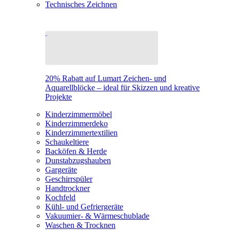
Technisches Zeichnen
20% Rabatt auf Lumart Zeichen- und
Aquarellblöcke – ideal für Skizzen und kreative
Projekte
Kinderzimmermöbel
Kinderzimmerdeko
Kinderzimmertextilien
Schaukeltiere
Backöfen & Herde
Dunstabzugshauben
Gargeräte
Geschirrspüler
Handtrockner
Kochfeld
Kühl- und Gefriergeräte
Vakuumier- & Wärmeschublade
Waschen & Trocknen