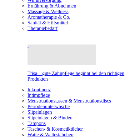
Wundversorgung
Ernährung & Abnehmen
Massage & Wellness
Aromatherapie & Co.
Sanität & Hilfsmittel
Therapiebedarf
Trisa – gute Zahnpflege beginnt bei den richtigen
Produkten
Inkontinenz
Intimpflege
Menstruationstassen & Menstruationsdiscs
Periodenunterwäsche
Slipeinlagen
Slipeinlagen & Binden
Tampons
Taschen- & Kosmetiktücher
Watte & Wattestäbchen