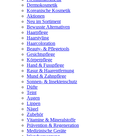
Dermokosmetik
Koreanische Kosmetik
Aktionen
Neu im Sortiment
Bewusste Alternativen
Haarpflege
Haarstyling
Haarcoloration
Beauty- & Pflegetools
Gesichtspflege
Körperpflege
Hand & Fusspflege
Rasur & Haarentfernung
Mund & Zahnpflege
Sonnen- & Insektenschutz
Düfte
Teint
Augen
Lippen
Nägel
Zubehör
Vitamine & Mineralstoffe
Prävention & Regeneration
Medizinische Geräte