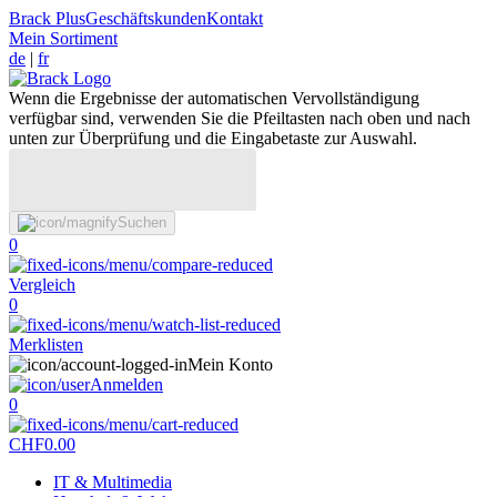
Brack Plus
Geschäftskunden
Kontakt
Mein Sortiment
de
|
fr
Wenn die Ergebnisse der automatischen Vervollständigung
verfügbar sind, verwenden Sie die Pfeiltasten nach oben und nach
unten zur Überprüfung und die Eingabetaste zur Auswahl.
Suchen
0
Vergleich
0
Merklisten
Mein Konto
Anmelden
0
CHF
0.00
IT & Multimedia