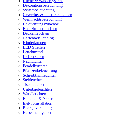
Küche & Wassersysteme
Dekorationsbeleuchtung
Systembeleuchtung
Gewerbe- & Industrieleuchten
Weihnachtsbeleuchtung
Beleuchtungszubehör
Badezimmerleuchten
Deckenleuchten
Gartenbeleuchtung
Kinderlampen
LED Streifen
Leuchtmittel
Lichterketten
Nachtlichter
Pendelleuchten
Pflanzenbeleuchtung
Schreibtischleuchten
Stehleuchten
Tischleuchten
Unterbauleuchten
Wandleuchten
Batterien & Akkus
Elektroinstallation
Energieverteilung
Kabelmanagement