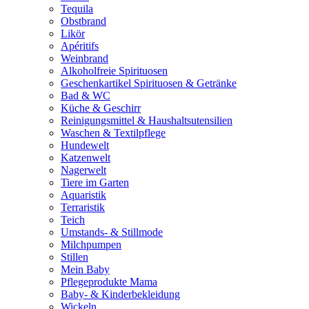
Tequila
Obstbrand
Likör
Apéritifs
Weinbrand
Alkoholfreie Spirituosen
Geschenkartikel Spirituosen & Getränke
Bad & WC
Küche & Geschirr
Reinigungsmittel & Haushaltsutensilien
Waschen & Textilpflege
Hundewelt
Katzenwelt
Nagerwelt
Tiere im Garten
Aquaristik
Terraristik
Teich
Umstands- & Stillmode
Milchpumpen
Stillen
Mein Baby
Pflegeprodukte Mama
Baby- & Kinderbekleidung
Wickeln