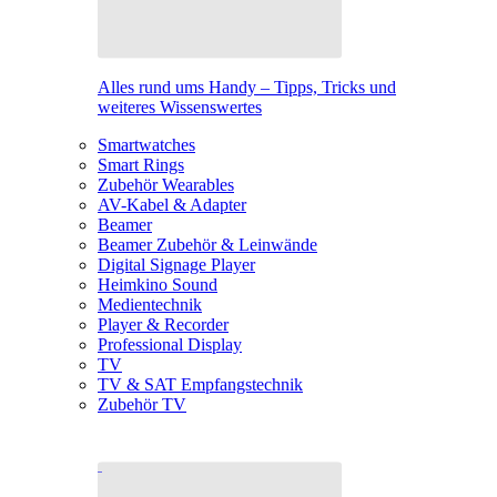
Alles rund ums Handy – Tipps, Tricks und
weiteres Wissenswertes
Smartwatches
Smart Rings
Zubehör Wearables
AV-Kabel & Adapter
Beamer
Beamer Zubehör & Leinwände
Digital Signage Player
Heimkino Sound
Medientechnik
Player & Recorder
Professional Display
TV
TV & SAT Empfangstechnik
Zubehör TV