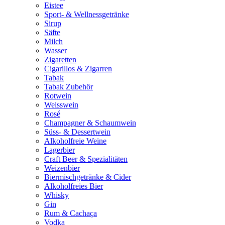
Eistee
Sport- & Wellnessgetränke
Sirup
Säfte
Milch
Wasser
Zigaretten
Cigarillos & Zigarren
Tabak
Tabak Zubehör
Rotwein
Weisswein
Rosé
Champagner & Schaumwein
Süss- & Dessertwein
Alkoholfreie Weine
Lagerbier
Craft Beer & Spezialitäten
Weizenbier
Biermischgetränke & Cider
Alkoholfreies Bier
Whisky
Gin
Rum & Cachaça
Vodka