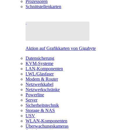
Prozessoren
Schnittstellenkarten
Aktion auf Grafikkarten von Gigabyte
Datensicherung
KVM-Systeme
LAN-Komponenten
LWL/Glasfaser
Modem & Router
Netzwerkkabel
Netzwerkschränke
Powerline
Server
Sicherheitstechnik
Storage & NAS
USV
WLAN-Komponenten
Überwachungskameras