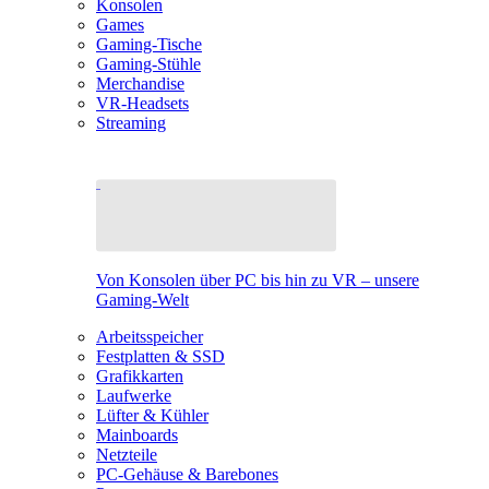
Konsolen
Games
Gaming-Tische
Gaming-Stühle
Merchandise
VR-Headsets
Streaming
Von Konsolen über PC bis hin zu VR – unsere
Gaming-Welt
Arbeitsspeicher
Festplatten & SSD
Grafikkarten
Laufwerke
Lüfter & Kühler
Mainboards
Netzteile
PC-Gehäuse & Barebones