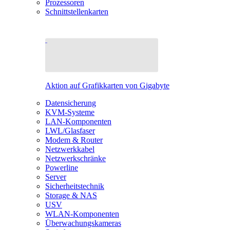
Prozessoren
Schnittstellenkarten
Aktion auf Grafikkarten von Gigabyte
Datensicherung
KVM-Systeme
LAN-Komponenten
LWL/Glasfaser
Modem & Router
Netzwerkkabel
Netzwerkschränke
Powerline
Server
Sicherheitstechnik
Storage & NAS
USV
WLAN-Komponenten
Überwachungskameras