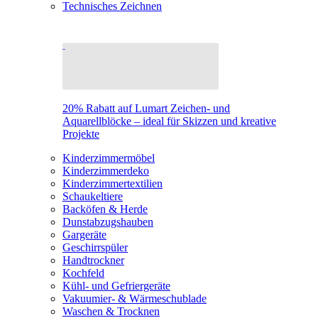
Technisches Zeichnen
20% Rabatt auf Lumart Zeichen- und
Aquarellblöcke – ideal für Skizzen und kreative
Projekte
Kinderzimmermöbel
Kinderzimmerdeko
Kinderzimmertextilien
Schaukeltiere
Backöfen & Herde
Dunstabzugshauben
Gargeräte
Geschirrspüler
Handtrockner
Kochfeld
Kühl- und Gefriergeräte
Vakuumier- & Wärmeschublade
Waschen & Trocknen