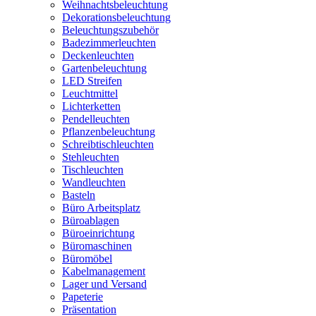
Weihnachtsbeleuchtung
Dekorationsbeleuchtung
Beleuchtungszubehör
Badezimmerleuchten
Deckenleuchten
Gartenbeleuchtung
LED Streifen
Leuchtmittel
Lichterketten
Pendelleuchten
Pflanzenbeleuchtung
Schreibtischleuchten
Stehleuchten
Tischleuchten
Wandleuchten
Basteln
Büro Arbeitsplatz
Büroablagen
Büroeinrichtung
Büromaschinen
Büromöbel
Kabelmanagement
Lager und Versand
Papeterie
Präsentation