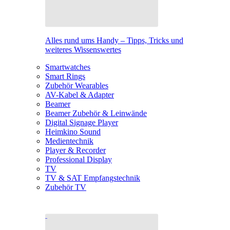
Alles rund ums Handy – Tipps, Tricks und
weiteres Wissenswertes
Smartwatches
Smart Rings
Zubehör Wearables
AV-Kabel & Adapter
Beamer
Beamer Zubehör & Leinwände
Digital Signage Player
Heimkino Sound
Medientechnik
Player & Recorder
Professional Display
TV
TV & SAT Empfangstechnik
Zubehör TV