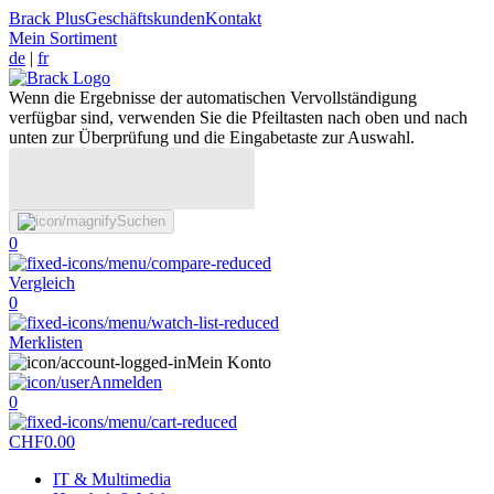
Brack Plus
Geschäftskunden
Kontakt
Mein Sortiment
de
|
fr
Wenn die Ergebnisse der automatischen Vervollständigung
verfügbar sind, verwenden Sie die Pfeiltasten nach oben und nach
unten zur Überprüfung und die Eingabetaste zur Auswahl.
Suchen
0
Vergleich
0
Merklisten
Mein Konto
Anmelden
0
CHF
0.00
IT & Multimedia