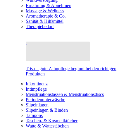
Wundversorgung
Ernährung & Abnehmen
Massage & Wellness
Aromatherapie & Co.
Sanität & Hilfsmittel
Therapiebedarf
Trisa – gute Zahnpflege beginnt bei den richtigen
Produkten
Inkontinenz
Intimpflege
Menstruationstassen & Menstruationsdiscs
Periodenunterwäsche
Slipeinlagen
Slipeinlagen & Binden
Tampons
Taschen- & Kosmetiktücher
Watte & Wattestäbchen