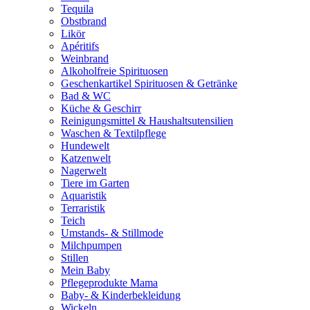
Tequila
Obstbrand
Likör
Apéritifs
Weinbrand
Alkoholfreie Spirituosen
Geschenkartikel Spirituosen & Getränke
Bad & WC
Küche & Geschirr
Reinigungsmittel & Haushaltsutensilien
Waschen & Textilpflege
Hundewelt
Katzenwelt
Nagerwelt
Tiere im Garten
Aquaristik
Terraristik
Teich
Umstands- & Stillmode
Milchpumpen
Stillen
Mein Baby
Pflegeprodukte Mama
Baby- & Kinderbekleidung
Wickeln