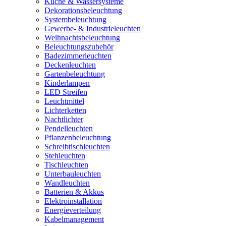
Küche & Wassersysteme
Dekorationsbeleuchtung
Systembeleuchtung
Gewerbe- & Industrieleuchten
Weihnachtsbeleuchtung
Beleuchtungszubehör
Badezimmerleuchten
Deckenleuchten
Gartenbeleuchtung
Kinderlampen
LED Streifen
Leuchtmittel
Lichterketten
Nachtlichter
Pendelleuchten
Pflanzenbeleuchtung
Schreibtischleuchten
Stehleuchten
Tischleuchten
Unterbauleuchten
Wandleuchten
Batterien & Akkus
Elektroinstallation
Energieverteilung
Kabelmanagement