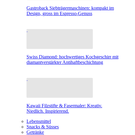
Gastroback Siebträgermaschinen: kompakt im
Design, gross im Espresso-Genuss
Swiss Diamond: hochwertiges Kochgeschirr mit
diamantverstärkter Antihaftbeschichtung
Kawaii Filzstifte & Fasermaler: Kreativ.
Niedlich. Inspirierend.
Lebensmittel
Snacks & Süsses
Getränke