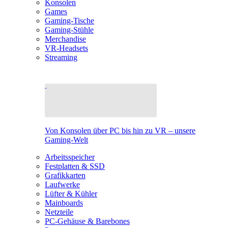
Konsolen
Games
Gaming-Tische
Gaming-Stühle
Merchandise
VR-Headsets
Streaming
Von Konsolen über PC bis hin zu VR – unsere
Gaming-Welt
Arbeitsspeicher
Festplatten & SSD
Grafikkarten
Laufwerke
Lüfter & Kühler
Mainboards
Netzteile
PC-Gehäuse & Barebones