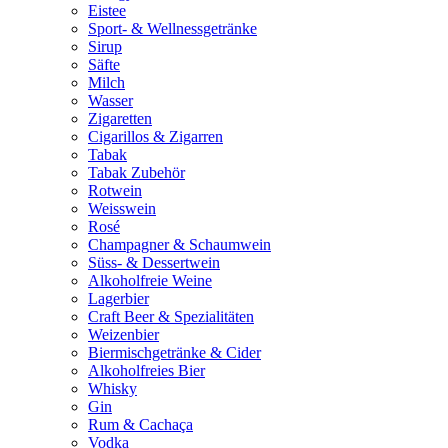
Eistee
Sport- & Wellnessgetränke
Sirup
Säfte
Milch
Wasser
Zigaretten
Cigarillos & Zigarren
Tabak
Tabak Zubehör
Rotwein
Weisswein
Rosé
Champagner & Schaumwein
Süss- & Dessertwein
Alkoholfreie Weine
Lagerbier
Craft Beer & Spezialitäten
Weizenbier
Biermischgetränke & Cider
Alkoholfreies Bier
Whisky
Gin
Rum & Cachaça
Vodka