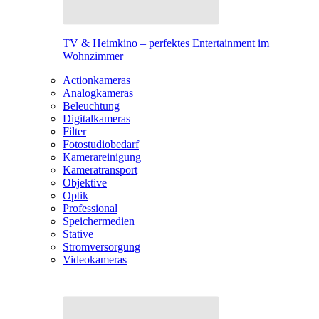
TV & Heimkino – perfektes Entertainment im
Wohnzimmer
Actionkameras
Analogkameras
Beleuchtung
Digitalkameras
Filter
Fotostudiobedarf
Kamerareinigung
Kameratransport
Objektive
Optik
Professional
Speichermedien
Stative
Stromversorgung
Videokameras