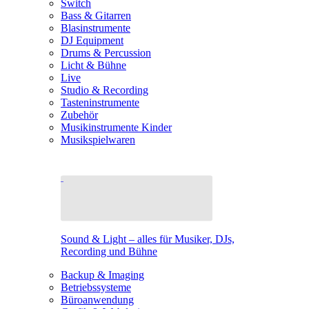
Switch
Bass & Gitarren
Blasinstrumente
DJ Equipment
Drums & Percussion
Licht & Bühne
Live
Studio & Recording
Tasteninstrumente
Zubehör
Musikinstrumente Kinder
Musikspielwaren
Sound & Light – alles für Musiker, DJs,
Recording und Bühne
Backup & Imaging
Betriebssysteme
Büroanwendung