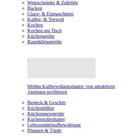
Weinschränke & Zubehör
Backen
Glace- & Eismaschinen
Kaffee- & Teewelt
Kochen
Kochen am Tisch
Küchengeräte
Raumklimageräte
Melitta Kaffeevollautomaten: von attraktiven
Aktionen profitieren
Besteck & Geschirr
Küchenhilfen
Küchenmessgeräte
Küchenrollenhalter
Lebensmittelaufbewahrung
Pfannen & Töpfe