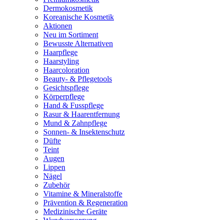
Dermokosmetik
Koreanische Kosmetik
Aktionen
Neu im Sortiment
Bewusste Alternativen
Haarpflege
Haarstyling
Haarcoloration
Beauty- & Pflegetools
Gesichtspflege
Körperpflege
Hand & Fusspflege
Rasur & Haarentfernung
Mund & Zahnpflege
Sonnen- & Insektenschutz
Düfte
Teint
Augen
Lippen
Nägel
Zubehör
Vitamine & Mineralstoffe
Prävention & Regeneration
Medizinische Geräte