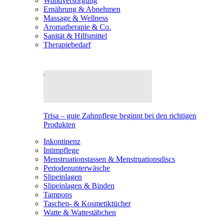
Wundversorgung
Ernährung & Abnehmen
Massage & Wellness
Aromatherapie & Co.
Sanität & Hilfsmittel
Therapiebedarf
Trisa – gute Zahnpflege beginnt bei den richtigen
Produkten
Inkontinenz
Intimpflege
Menstruationstassen & Menstruationsdiscs
Periodenunterwäsche
Slipeinlagen
Slipeinlagen & Binden
Tampons
Taschen- & Kosmetiktücher
Watte & Wattestäbchen