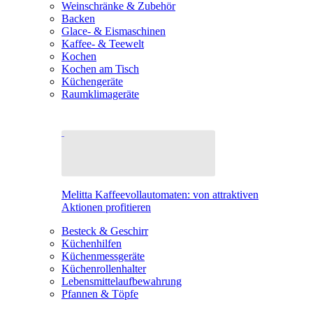
Weinschränke & Zubehör
Backen
Glace- & Eismaschinen
Kaffee- & Teewelt
Kochen
Kochen am Tisch
Küchengeräte
Raumklimageräte
Melitta Kaffeevollautomaten: von attraktiven
Aktionen profitieren
Besteck & Geschirr
Küchenhilfen
Küchenmessgeräte
Küchenrollenhalter
Lebensmittelaufbewahrung
Pfannen & Töpfe