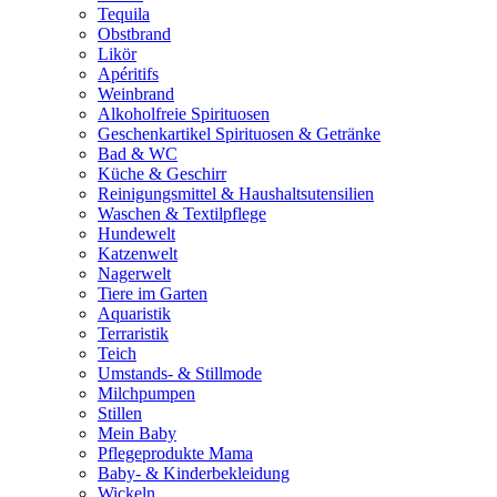
Tequila
Obstbrand
Likör
Apéritifs
Weinbrand
Alkoholfreie Spirituosen
Geschenkartikel Spirituosen & Getränke
Bad & WC
Küche & Geschirr
Reinigungsmittel & Haushaltsutensilien
Waschen & Textilpflege
Hundewelt
Katzenwelt
Nagerwelt
Tiere im Garten
Aquaristik
Terraristik
Teich
Umstands- & Stillmode
Milchpumpen
Stillen
Mein Baby
Pflegeprodukte Mama
Baby- & Kinderbekleidung
Wickeln