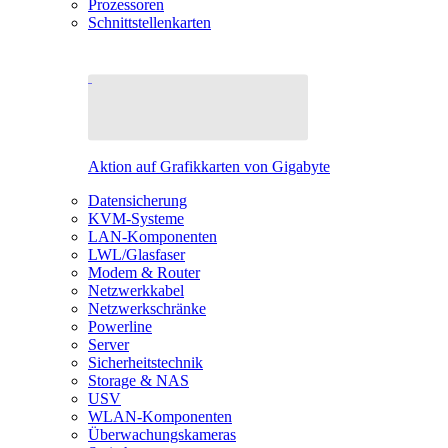
Prozessoren
Schnittstellenkarten
Aktion auf Grafikkarten von Gigabyte
Datensicherung
KVM-Systeme
LAN-Komponenten
LWL/Glasfaser
Modem & Router
Netzwerkkabel
Netzwerkschränke
Powerline
Server
Sicherheitstechnik
Storage & NAS
USV
WLAN-Komponenten
Überwachungskameras