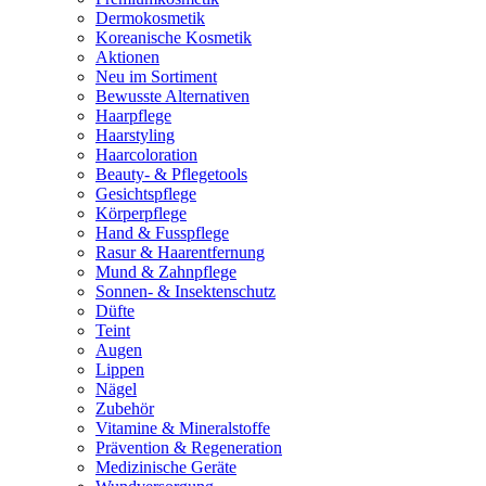
Dermokosmetik
Koreanische Kosmetik
Aktionen
Neu im Sortiment
Bewusste Alternativen
Haarpflege
Haarstyling
Haarcoloration
Beauty- & Pflegetools
Gesichtspflege
Körperpflege
Hand & Fusspflege
Rasur & Haarentfernung
Mund & Zahnpflege
Sonnen- & Insektenschutz
Düfte
Teint
Augen
Lippen
Nägel
Zubehör
Vitamine & Mineralstoffe
Prävention & Regeneration
Medizinische Geräte