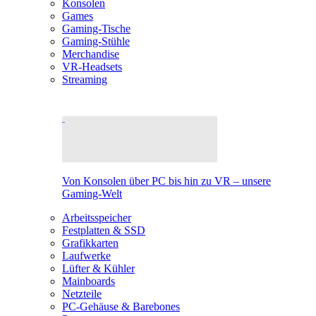
Konsolen
Games
Gaming-Tische
Gaming-Stühle
Merchandise
VR-Headsets
Streaming
Von Konsolen über PC bis hin zu VR – unsere
Gaming-Welt
Arbeitsspeicher
Festplatten & SSD
Grafikkarten
Laufwerke
Lüfter & Kühler
Mainboards
Netzteile
PC-Gehäuse & Barebones