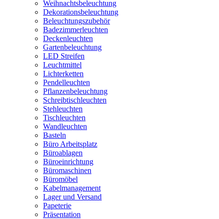
Weihnachtsbeleuchtung
Dekorationsbeleuchtung
Beleuchtungszubehör
Badezimmerleuchten
Deckenleuchten
Gartenbeleuchtung
LED Streifen
Leuchtmittel
Lichterketten
Pendelleuchten
Pflanzenbeleuchtung
Schreibtischleuchten
Stehleuchten
Tischleuchten
Wandleuchten
Basteln
Büro Arbeitsplatz
Büroablagen
Büroeinrichtung
Büromaschinen
Büromöbel
Kabelmanagement
Lager und Versand
Papeterie
Präsentation