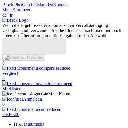
Brack Plus
Geschäftskunden
Kontakt
Mein Sortiment
de
|
fr
Wenn die Ergebnisse der automatischen Vervollständigung
verfügbar sind, verwenden Sie die Pfeiltasten nach oben und nach
unten zur Überprüfung und die Eingabetaste zur Auswahl.
Suchen
0
Vergleich
0
Merklisten
Mein Konto
Anmelden
0
CHF
0.00
IT & Multimedia