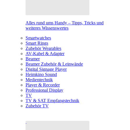
Alles rund ums Handy – Tipps, Tricks und
weiteres Wissenswertes
Smartwatches
Smart Rings
Zubehör Wearables
AV-Kabel & Adapter
Beamer
Beamer Zubehör & Leinwände
Digital Signage Player
Heimkino Sound
Medientechnik
Player & Recorder
Professional Display
TV
TV & SAT Empfangstechnik
Zubehör TV