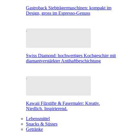
Gastroback Siebträgermaschinen: kompakt im
Design, gross im Espresso-Genuss
Swiss Diamond: hochwertiges Kochgeschirr mit
diamantverstärkter Antihaftbeschichtung
Kawaii Filzstifte & Fasermaler: Kreativ.
Niedlich. Inspirierend.
Lebensmittel
Snacks & Süsses
Getränke