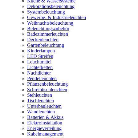
Küche & Wassersysteme
Dekorationsbeleuchtung
Systembeleuchtung
Gewerbe- & Industrieleuchten
Weihnachtsbeleuchtung
Beleuchtungszubehör
Badezimmerleuchten
Deckenleuchten
Gartenbeleuchtung
Kinderlampen
LED Streifen
Leuchtmittel
Lichterketten
Nachtlichter
Pendelleuchten
Pflanzenbeleuchtung
Schreibtischleuchten
Stehleuchten
Tischleuchten
Unterbauleuchten
Wandleuchten
Batterien & Akkus
Elektroinstallation
Energieverteilung
Kabelmanagement