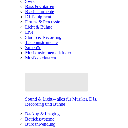
Switch
Bass & Gitarren
Blasinstrumente
DJ Equipment
Drums & Percussion
Licht & Bühne
Live
Studio & Recording
Tasteninstrumente
Zubehör
Musikinstrumente Kinder
Musikspielwaren
Sound & Light – alles für Musiker, DJs,
Recording und Bühne
Backup & Imaging
Betriebssysteme
Büroanwendung