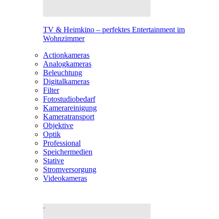
TV & Heimkino – perfektes Entertainment im
Wohnzimmer
Actionkameras
Analogkameras
Beleuchtung
Digitalkameras
Filter
Fotostudiobedarf
Kamerareinigung
Kameratransport
Objektive
Optik
Professional
Speichermedien
Stative
Stromversorgung
Videokameras