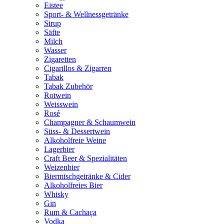
Eistee
Sport- & Wellnessgetränke
Sirup
Säfte
Milch
Wasser
Zigaretten
Cigarillos & Zigarren
Tabak
Tabak Zubehör
Rotwein
Weisswein
Rosé
Champagner & Schaumwein
Süss- & Dessertwein
Alkoholfreie Weine
Lagerbier
Craft Beer & Spezialitäten
Weizenbier
Biermischgetränke & Cider
Alkoholfreies Bier
Whisky
Gin
Rum & Cachaça
Vodka