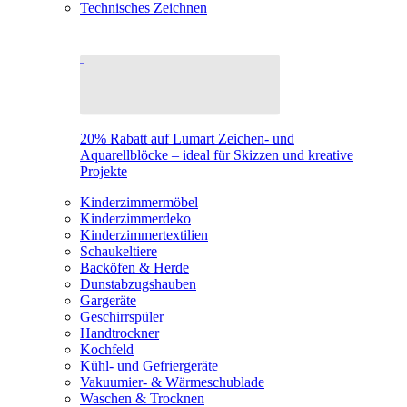
Technisches Zeichnen
20% Rabatt auf Lumart Zeichen- und
Aquarellblöcke – ideal für Skizzen und kreative
Projekte
Kinderzimmermöbel
Kinderzimmerdeko
Kinderzimmertextilien
Schaukeltiere
Backöfen & Herde
Dunstabzugshauben
Gargeräte
Geschirrspüler
Handtrockner
Kochfeld
Kühl- und Gefriergeräte
Vakuumier- & Wärmeschublade
Waschen & Trocknen