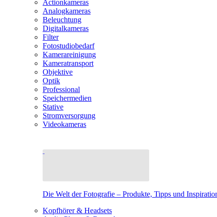
Actionkameras
Analogkameras
Beleuchtung
Digitalkameras
Filter
Fotostudiobedarf
Kamerareinigung
Kameratransport
Objektive
Optik
Professional
Speichermedien
Stative
Stromversorgung
Videokameras
Die Welt der Fotografie – Produkte, Tipps und Inspiratio
Kopfhörer & Headsets