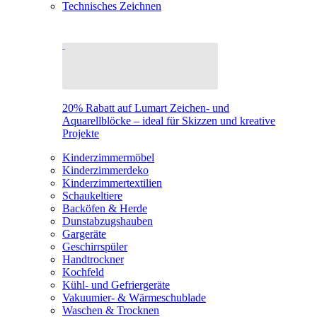
Technisches Zeichnen
20% Rabatt auf Lumart Zeichen- und
Aquarellblöcke – ideal für Skizzen und kreative
Projekte
Kinderzimmermöbel
Kinderzimmerdeko
Kinderzimmertextilien
Schaukeltiere
Backöfen & Herde
Dunstabzugshauben
Gargeräte
Geschirrspüler
Handtrockner
Kochfeld
Kühl- und Gefriergeräte
Vakuumier- & Wärmeschublade
Waschen & Trocknen