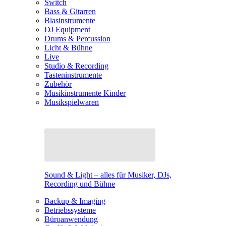
Switch
Bass & Gitarren
Blasinstrumente
DJ Equipment
Drums & Percussion
Licht & Bühne
Live
Studio & Recording
Tasteninstrumente
Zubehör
Musikinstrumente Kinder
Musikspielwaren
Sound & Light – alles für Musiker, DJs,
Recording und Bühne
Backup & Imaging
Betriebssysteme
Büroanwendung