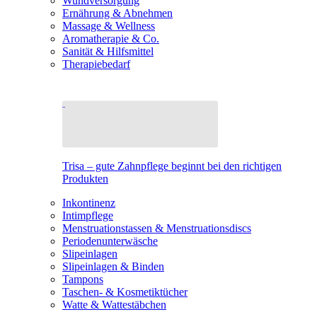
Wundversorgung
Ernährung & Abnehmen
Massage & Wellness
Aromatherapie & Co.
Sanität & Hilfsmittel
Therapiebedarf
Trisa – gute Zahnpflege beginnt bei den richtigen
Produkten
Inkontinenz
Intimpflege
Menstruationstassen & Menstruationsdiscs
Periodenunterwäsche
Slipeinlagen
Slipeinlagen & Binden
Tampons
Taschen- & Kosmetiktücher
Watte & Wattestäbchen