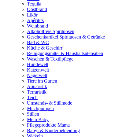
Tequila
Obstbrand
Likör
Apéritifs
Weinbrand
Alkoholfreie Spirituosen
Geschenkartikel Spirituosen & Getränke
Bad & WC
Küche & Geschirr
Reinigungsmittel & Haushaltsutensilien
Waschen & Textilpflege
Hundewelt
Katzenwelt
Nagerwelt
Tiere im Garten
Aquaristik
Terraristik
Teich
Umstands- & Stillmode
Milchpumpen
Stillen
Mein Baby
Pflegeprodukte Mama
Baby- & Kinderbekleidung
Wickeln