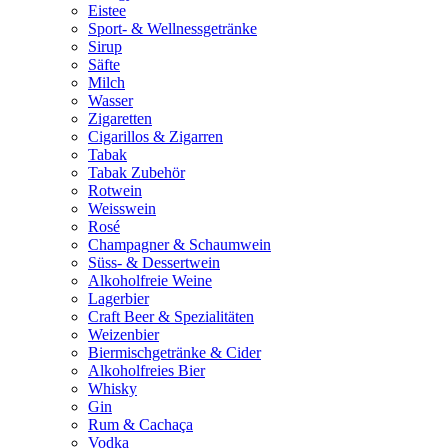
Eistee
Sport- & Wellnessgetränke
Sirup
Säfte
Milch
Wasser
Zigaretten
Cigarillos & Zigarren
Tabak
Tabak Zubehör
Rotwein
Weisswein
Rosé
Champagner & Schaumwein
Süss- & Dessertwein
Alkoholfreie Weine
Lagerbier
Craft Beer & Spezialitäten
Weizenbier
Biermischgetränke & Cider
Alkoholfreies Bier
Whisky
Gin
Rum & Cachaça
Vodka