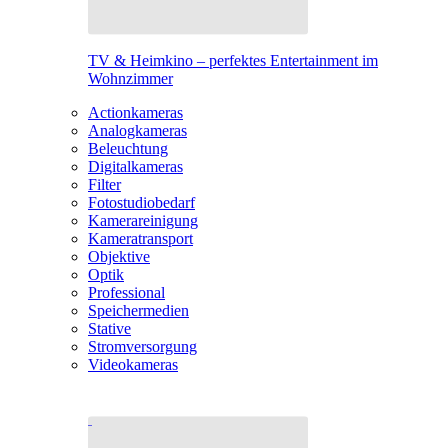
TV & Heimkino – perfektes Entertainment im
Wohnzimmer
Actionkameras
Analogkameras
Beleuchtung
Digitalkameras
Filter
Fotostudiobedarf
Kamerareinigung
Kameratransport
Objektive
Optik
Professional
Speichermedien
Stative
Stromversorgung
Videokameras