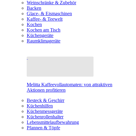
Weinschränke & Zubehör
Backen
Glace- & Eismaschinen
Kaffee- & Teewelt
Kochen
Kochen am Tisch
Küchengeräte
Raumklimageräte
Melitta Kaffeevollautomaten: von attraktiven
Aktionen profitieren
Besteck & Geschirr
Küchenhilfen
Küchenmessgeräte
Küchenrollenhalter
Lebensmittelaufbewahrung
Pfannen & Töpfe