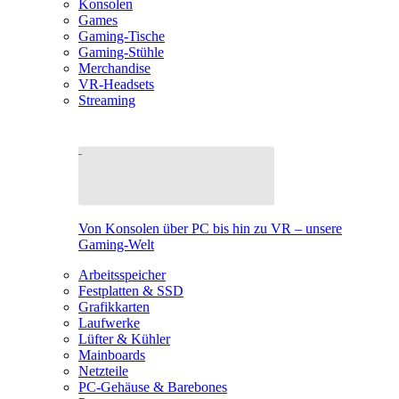
Konsolen
Games
Gaming-Tische
Gaming-Stühle
Merchandise
VR-Headsets
Streaming
Von Konsolen über PC bis hin zu VR – unsere
Gaming-Welt
Arbeitsspeicher
Festplatten & SSD
Grafikkarten
Laufwerke
Lüfter & Kühler
Mainboards
Netzteile
PC-Gehäuse & Barebones