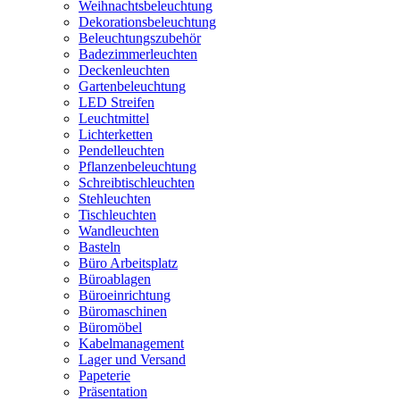
Weihnachtsbeleuchtung
Dekorationsbeleuchtung
Beleuchtungszubehör
Badezimmerleuchten
Deckenleuchten
Gartenbeleuchtung
LED Streifen
Leuchtmittel
Lichterketten
Pendelleuchten
Pflanzenbeleuchtung
Schreibtischleuchten
Stehleuchten
Tischleuchten
Wandleuchten
Basteln
Büro Arbeitsplatz
Büroablagen
Büroeinrichtung
Büromaschinen
Büromöbel
Kabelmanagement
Lager und Versand
Papeterie
Präsentation