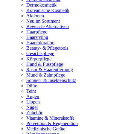
Dermokosmetik
Koreanische Kosmetik
Aktionen
Neu im Sortiment
Bewusste Alternativen
Haarpflege
Haarstyling
Haarcoloration
Beauty- & Pflegetools
Gesichtspflege
Körperpflege
Hand & Fusspflege
Rasur & Haarentfernung
Mund & Zahnpflege
Sonnen- & Insektenschutz
Düfte
Teint
Augen
Lippen
Nägel
Zubehör
Vitamine & Mineralstoffe
Prävention & Regeneration
Medizinische Geräte