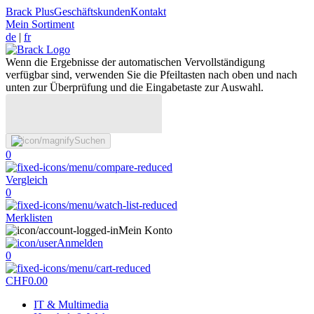
Brack Plus
Geschäftskunden
Kontakt
Mein Sortiment
de
|
fr
Wenn die Ergebnisse der automatischen Vervollständigung
verfügbar sind, verwenden Sie die Pfeiltasten nach oben und nach
unten zur Überprüfung und die Eingabetaste zur Auswahl.
Suchen
0
Vergleich
0
Merklisten
Mein Konto
Anmelden
0
CHF
0.00
IT & Multimedia