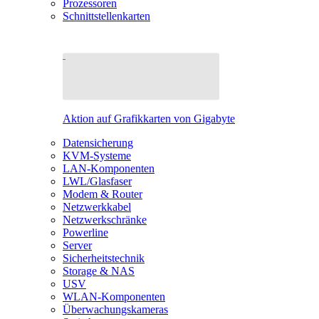
Prozessoren
Schnittstellenkarten
Aktion auf Grafikkarten von Gigabyte
Datensicherung
KVM-Systeme
LAN-Komponenten
LWL/Glasfaser
Modem & Router
Netzwerkkabel
Netzwerkschränke
Powerline
Server
Sicherheitstechnik
Storage & NAS
USV
WLAN-Komponenten
Überwachungskameras