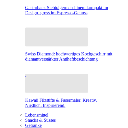
Gastroback Siebträgermaschinen: kompakt im
Design, gross im Espresso-Genuss
Swiss Diamond: hochwertiges Kochgeschirr mit
diamantverstärkter Antihaftbeschichtung
Kawaii Filzstifte & Fasermaler: Kreativ.
Niedlich. Inspirierend.
Lebensmittel
Snacks & Süsses
Getränke