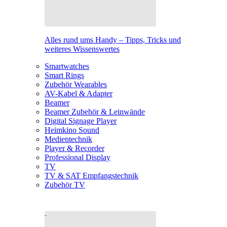
Alles rund ums Handy – Tipps, Tricks und
weiteres Wissenswertes
Smartwatches
Smart Rings
Zubehör Wearables
AV-Kabel & Adapter
Beamer
Beamer Zubehör & Leinwände
Digital Signage Player
Heimkino Sound
Medientechnik
Player & Recorder
Professional Display
TV
TV & SAT Empfangstechnik
Zubehör TV