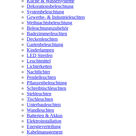
Küche & Wassersysteme
Dekorationsbeleuchtung
Systembeleuchtung
Gewerbe- & Industrieleuchten
Weihnachtsbeleuchtung
Beleuchtungszubehör
Badezimmerleuchten
Deckenleuchten
Gartenbeleuchtung
Kinderlampen
LED Streifen
Leuchtmittel
Lichterketten
Nachtlichter
Pendelleuchten
Pflanzenbeleuchtung
Schreibtischleuchten
Stehleuchten
Tischleuchten
Unterbauleuchten
Wandleuchten
Batterien & Akkus
Elektroinstallation
Energieverteilung
Kabelmanagement