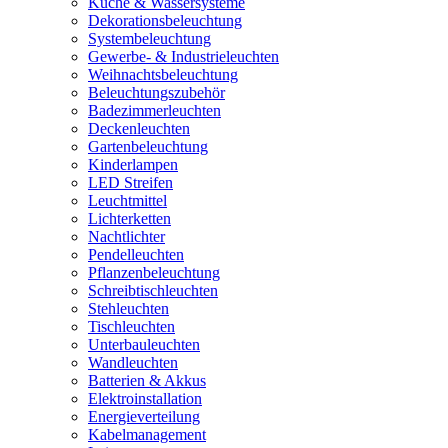
Küche & Wassersysteme
Dekorationsbeleuchtung
Systembeleuchtung
Gewerbe- & Industrieleuchten
Weihnachtsbeleuchtung
Beleuchtungszubehör
Badezimmerleuchten
Deckenleuchten
Gartenbeleuchtung
Kinderlampen
LED Streifen
Leuchtmittel
Lichterketten
Nachtlichter
Pendelleuchten
Pflanzenbeleuchtung
Schreibtischleuchten
Stehleuchten
Tischleuchten
Unterbauleuchten
Wandleuchten
Batterien & Akkus
Elektroinstallation
Energieverteilung
Kabelmanagement