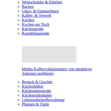
Weinschränke & Zubehör
Backen
Glace- & Eismaschinen
Kaffee- & Teewelt
Kochen
Kochen am Tisch
Küchengeräte
Raumklimageräte
Melitta Kaffeevollautomaten: von attraktiven
Aktionen profitieren
Besteck & Geschirr
Küchenhilfen
Küchenmessgeräte
Küchenrollenhalter
Lebensmittelaufbewahrung
Pfannen & Töpfe