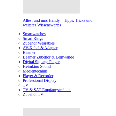
Alles rund ums Handy – Tipps, Tricks und
weiteres Wissenswertes
Smartwatches
Smart Rings
Zubehör Wearables
AV-Kabel & Adapter
Beamer
Beamer Zubehör & Leinwände
Digital Signage Player
Heimkino Sound
Medientechnik
Player & Recorder
Professional Display
TV
TV & SAT Empfangstechnik
Zubehör TV