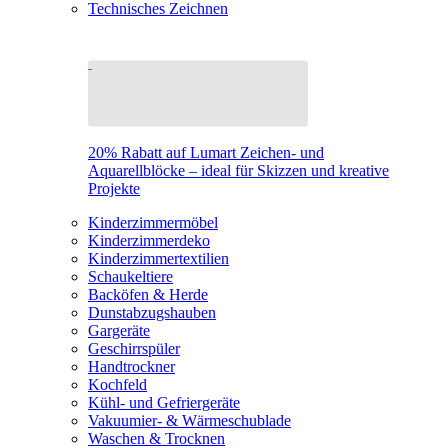
Technisches Zeichnen
20% Rabatt auf Lumart Zeichen- und
Aquarellblöcke – ideal für Skizzen und kreative
Projekte
Kinderzimmermöbel
Kinderzimmerdeko
Kinderzimmertextilien
Schaukeltiere
Backöfen & Herde
Dunstabzugshauben
Gargeräte
Geschirrspüler
Handtrockner
Kochfeld
Kühl- und Gefriergeräte
Vakuumier- & Wärmeschublade
Waschen & Trocknen