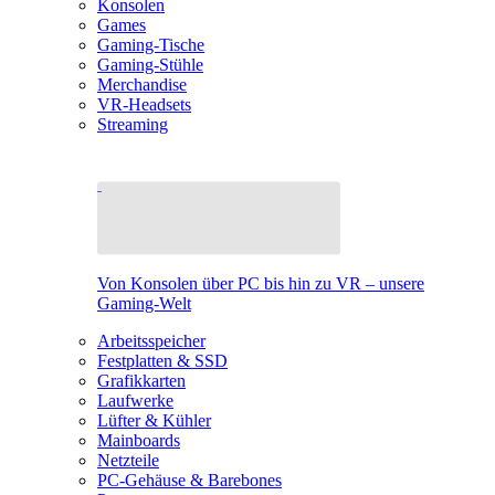
Konsolen
Games
Gaming-Tische
Gaming-Stühle
Merchandise
VR-Headsets
Streaming
Von Konsolen über PC bis hin zu VR – unsere
Gaming-Welt
Arbeitsspeicher
Festplatten & SSD
Grafikkarten
Laufwerke
Lüfter & Kühler
Mainboards
Netzteile
PC-Gehäuse & Barebones