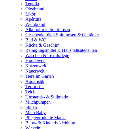
Tequila
Obstbrand
Likör
Apéritifs
Weinbrand
Alkoholfreie Spirituosen
Geschenkartikel Spirituosen & Getränke
Bad & WC
Küche & Geschirr
Reinigungsmittel & Haushaltsutensilien
Waschen & Textilpflege
Hundewelt
Katzenwelt
Nagerwelt
Tiere im Garten
Aquaristik
Terraristik
Teich
Umstands- & Stillmode
Milchpumpen
Stillen
Mein Baby
Pflegeprodukte Mama
Baby- & Kinderbekleidung
Wickeln