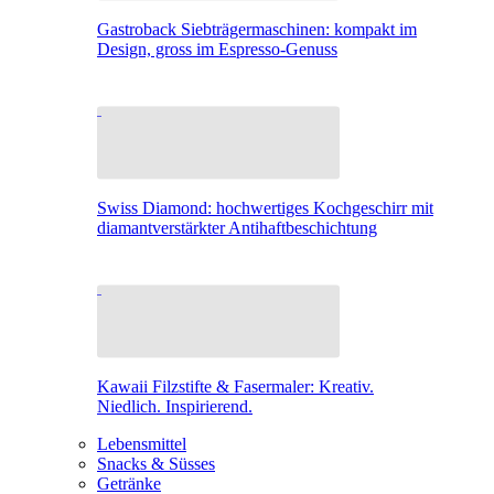
Gastroback Siebträgermaschinen: kompakt im
Design, gross im Espresso-Genuss
Swiss Diamond: hochwertiges Kochgeschirr mit
diamantverstärkter Antihaftbeschichtung
Kawaii Filzstifte & Fasermaler: Kreativ.
Niedlich. Inspirierend.
Lebensmittel
Snacks & Süsses
Getränke