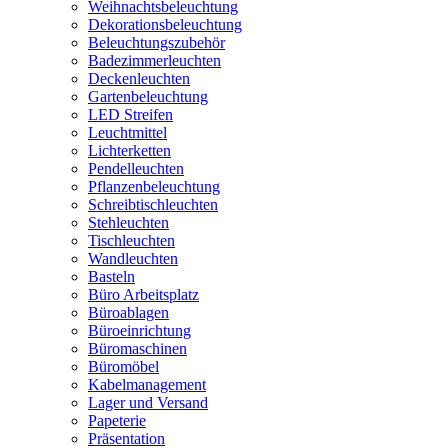
Weihnachtsbeleuchtung
Dekorationsbeleuchtung
Beleuchtungszubehör
Badezimmerleuchten
Deckenleuchten
Gartenbeleuchtung
LED Streifen
Leuchtmittel
Lichterketten
Pendelleuchten
Pflanzenbeleuchtung
Schreibtischleuchten
Stehleuchten
Tischleuchten
Wandleuchten
Basteln
Büro Arbeitsplatz
Büroablagen
Büroeinrichtung
Büromaschinen
Büromöbel
Kabelmanagement
Lager und Versand
Papeterie
Präsentation