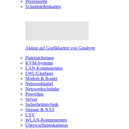
Prozessoren
Schnittstellenkarten
Aktion auf Grafikkarten von Gigabyte
Datensicherung
KVM-Systeme
LAN-Komponenten
LWL/Glasfaser
Modem & Router
Netzwerkkabel
Netzwerkschränke
Powerline
Server
Sicherheitstechnik
Storage & NAS
USV
WLAN-Komponenten
Überwachungskameras