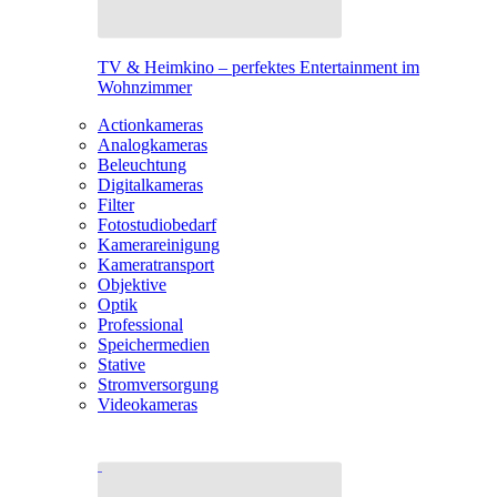
TV & Heimkino – perfektes Entertainment im
Wohnzimmer
Actionkameras
Analogkameras
Beleuchtung
Digitalkameras
Filter
Fotostudiobedarf
Kamerareinigung
Kameratransport
Objektive
Optik
Professional
Speichermedien
Stative
Stromversorgung
Videokameras