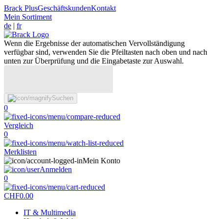
Brack Plus
Geschäftskunden
Kontakt
Mein Sortiment
de
|
fr
Wenn die Ergebnisse der automatischen Vervollständigung
verfügbar sind, verwenden Sie die Pfeiltasten nach oben und nach
unten zur Überprüfung und die Eingabetaste zur Auswahl.
Suchen
0
Vergleich
0
Merklisten
Mein Konto
Anmelden
0
CHF
0.00
IT & Multimedia