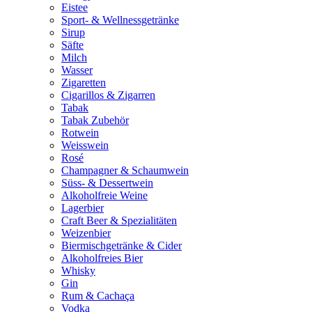
Eistee
Sport- & Wellnessgetränke
Sirup
Säfte
Milch
Wasser
Zigaretten
Cigarillos & Zigarren
Tabak
Tabak Zubehör
Rotwein
Weisswein
Rosé
Champagner & Schaumwein
Süss- & Dessertwein
Alkoholfreie Weine
Lagerbier
Craft Beer & Spezialitäten
Weizenbier
Biermischgetränke & Cider
Alkoholfreies Bier
Whisky
Gin
Rum & Cachaça
Vodka