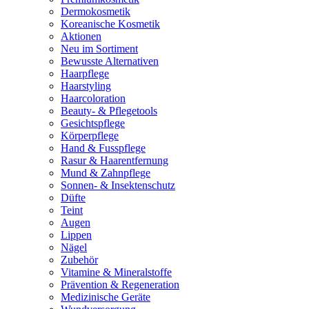
Dermokosmetik
Koreanische Kosmetik
Aktionen
Neu im Sortiment
Bewusste Alternativen
Haarpflege
Haarstyling
Haarcoloration
Beauty- & Pflegetools
Gesichtspflege
Körperpflege
Hand & Fusspflege
Rasur & Haarentfernung
Mund & Zahnpflege
Sonnen- & Insektenschutz
Düfte
Teint
Augen
Lippen
Nägel
Zubehör
Vitamine & Mineralstoffe
Prävention & Regeneration
Medizinische Geräte