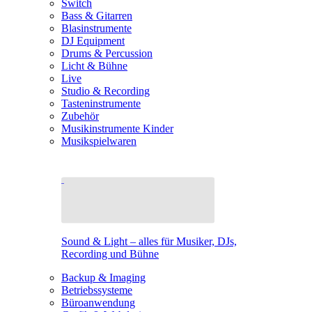
Switch
Bass & Gitarren
Blasinstrumente
DJ Equipment
Drums & Percussion
Licht & Bühne
Live
Studio & Recording
Tasteninstrumente
Zubehör
Musikinstrumente Kinder
Musikspielwaren
Sound & Light – alles für Musiker, DJs,
Recording und Bühne
Backup & Imaging
Betriebssysteme
Büroanwendung