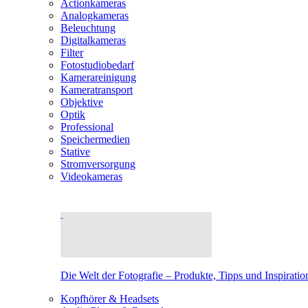
Actionkameras
Analogkameras
Beleuchtung
Digitalkameras
Filter
Fotostudiobedarf
Kamerareinigung
Kameratransport
Objektive
Optik
Professional
Speichermedien
Stative
Stromversorgung
Videokameras
Die Welt der Fotografie – Produkte, Tipps und Inspiratio
Kopfhörer & Headsets