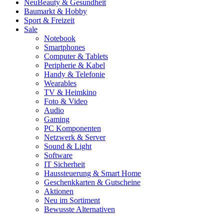
Neu
Beauty & Gesundheit
Baumarkt & Hobby
Sport & Freizeit
Sale
Notebook
Smartphones
Computer & Tablets
Peripherie & Kabel
Handy & Telefonie
Wearables
TV & Heimkino
Foto & Video
Audio
Gaming
PC Komponenten
Netzwerk & Server
Sound & Light
Software
IT Sicherheit
Haussteuerung & Smart Home
Geschenkkarten & Gutscheine
Aktionen
Neu im Sortiment
Bewusste Alternativen