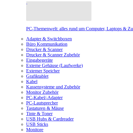
PC-Themenwelt: alles rund um Computer, Laptops & Z
Adapter & Switchboxen
Büro Kommunikation
Drucker & Scanner
Drucker & Scanner Zubehör
Eingabegeräte
Externe Gehäuse (Laufwerke)
Externer Speicher
Grafiktablet
Kabel
Kassensysteme und Zubehör
Monitor Zubehör
PC-Kabel/-Adapter
PC-Lautsprecher
Tastaturen & Mäuse
Tinte & Toner
USB Hubs & Cardreader
USB Sticks
Monitore