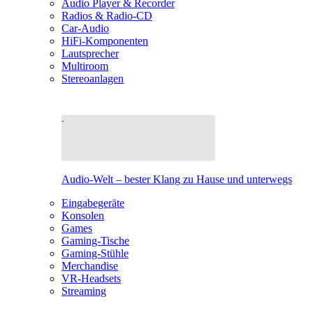
Audio Player & Recorder
Radios & Radio-CD
Car-Audio
HiFi-Komponenten
Lautsprecher
Multiroom
Stereoanlagen
Audio-Welt – bester Klang zu Hause und unterwegs
Eingabegeräte
Konsolen
Games
Gaming-Tische
Gaming-Stühle
Merchandise
VR-Headsets
Streaming