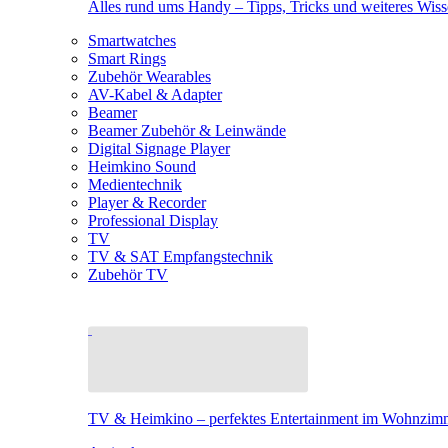
Alles rund ums Handy – Tipps, Tricks und weiteres Wis
Smartwatches
Smart Rings
Zubehör Wearables
AV-Kabel & Adapter
Beamer
Beamer Zubehör & Leinwände
Digital Signage Player
Heimkino Sound
Medientechnik
Player & Recorder
Professional Display
TV
TV & SAT Empfangstechnik
Zubehör TV
TV & Heimkino – perfektes Entertainment im Wohnzim