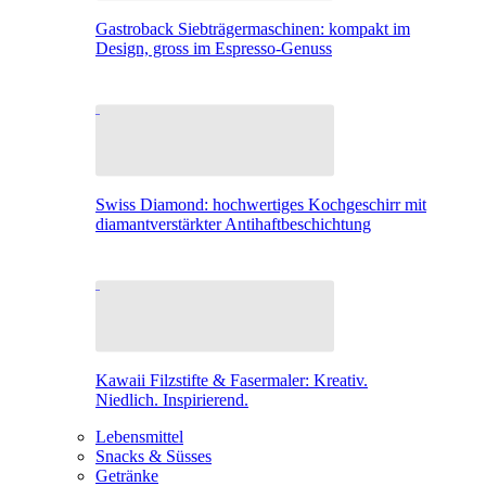
Gastroback Siebträgermaschinen: kompakt im
Design, gross im Espresso-Genuss
Swiss Diamond: hochwertiges Kochgeschirr mit
diamantverstärkter Antihaftbeschichtung
Kawaii Filzstifte & Fasermaler: Kreativ.
Niedlich. Inspirierend.
Lebensmittel
Snacks & Süsses
Getränke