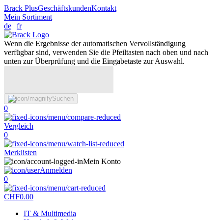
Brack Plus
Geschäftskunden
Kontakt
Mein Sortiment
de
|
fr
Wenn die Ergebnisse der automatischen Vervollständigung
verfügbar sind, verwenden Sie die Pfeiltasten nach oben und nach
unten zur Überprüfung und die Eingabetaste zur Auswahl.
Suchen
0
Vergleich
0
Merklisten
Mein Konto
Anmelden
0
CHF
0.00
IT & Multimedia