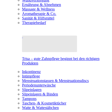
Wundversorgung
Ernährung & Abnehmen
Massage & Wellness
Aromatherapie & Co.
Sanität & Hilfsmittel
Therapiebedarf
Trisa – gute Zahnpflege beginnt bei den richtigen
Produkten
Inkontinenz
Intimpflege
Menstruationstassen & Menstruationsdiscs
Periodenunterwäsche
Slipeinlagen
Slipeinlagen & Binden
Tampons
Taschen- & Kosmetiktücher
Watte & Wattestäbchen