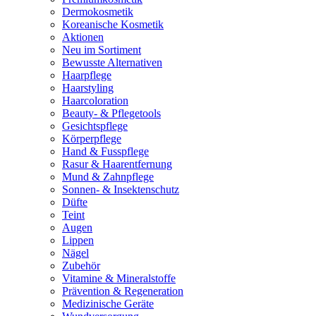
Dermokosmetik
Koreanische Kosmetik
Aktionen
Neu im Sortiment
Bewusste Alternativen
Haarpflege
Haarstyling
Haarcoloration
Beauty- & Pflegetools
Gesichtspflege
Körperpflege
Hand & Fusspflege
Rasur & Haarentfernung
Mund & Zahnpflege
Sonnen- & Insektenschutz
Düfte
Teint
Augen
Lippen
Nägel
Zubehör
Vitamine & Mineralstoffe
Prävention & Regeneration
Medizinische Geräte