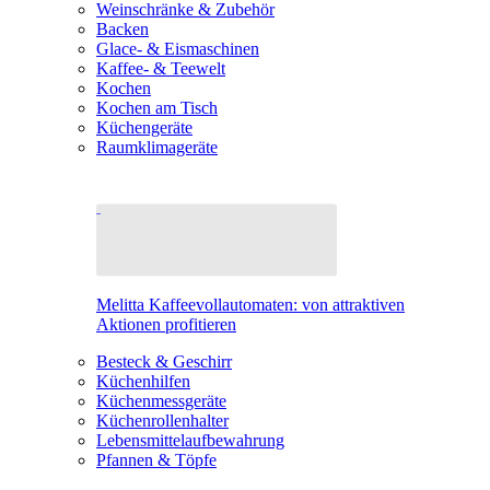
Weinschränke & Zubehör
Backen
Glace- & Eismaschinen
Kaffee- & Teewelt
Kochen
Kochen am Tisch
Küchengeräte
Raumklimageräte
Melitta Kaffeevollautomaten: von attraktiven
Aktionen profitieren
Besteck & Geschirr
Küchenhilfen
Küchenmessgeräte
Küchenrollenhalter
Lebensmittelaufbewahrung
Pfannen & Töpfe