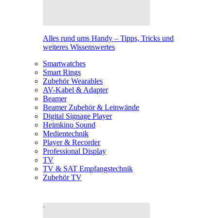
Alles rund ums Handy – Tipps, Tricks und
weiteres Wissenswertes
Smartwatches
Smart Rings
Zubehör Wearables
AV-Kabel & Adapter
Beamer
Beamer Zubehör & Leinwände
Digital Signage Player
Heimkino Sound
Medientechnik
Player & Recorder
Professional Display
TV
TV & SAT Empfangstechnik
Zubehör TV