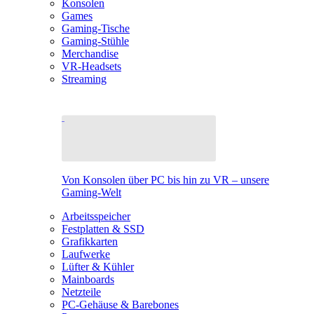
Konsolen
Games
Gaming-Tische
Gaming-Stühle
Merchandise
VR-Headsets
Streaming
Von Konsolen über PC bis hin zu VR – unsere
Gaming-Welt
Arbeitsspeicher
Festplatten & SSD
Grafikkarten
Laufwerke
Lüfter & Kühler
Mainboards
Netzteile
PC-Gehäuse & Barebones