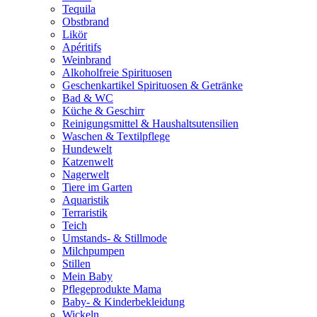
Tequila
Obstbrand
Likör
Apéritifs
Weinbrand
Alkoholfreie Spirituosen
Geschenkartikel Spirituosen & Getränke
Bad & WC
Küche & Geschirr
Reinigungsmittel & Haushaltsutensilien
Waschen & Textilpflege
Hundewelt
Katzenwelt
Nagerwelt
Tiere im Garten
Aquaristik
Terraristik
Teich
Umstands- & Stillmode
Milchpumpen
Stillen
Mein Baby
Pflegeprodukte Mama
Baby- & Kinderbekleidung
Wickeln