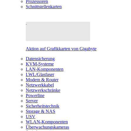
Prozessoren
Schnittstellenkarten
Aktion auf Grafikkarten von Gigabyte
Datensicherung
KVM-Systeme
LAN-Komponenten
LWL/Glasfaser
Modem & Router
Netzwerkkabel
Netzwerkschränke
Powerline
Server
Sicherheitstechnik
Storage & NAS
USV
WLAN-Komponenten
Überwachungskameras