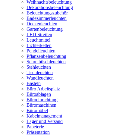
Weihnachtsbeleuchtung
Dekorationsbeleuchtung
Beleuchtungszubehör
Badezimmerleuchten
Deckenleuchten
Gartenbeleuchtung
LED Streifen
Leuchtmittel
Lichterketten
Pendelleuchten
Pflanzenbeleuchtung
Schreibtischleuchten
Stehleuchten
Tischleuchten
Wandleuchten
Basteln
Büro Arbeitsplatz
Büroablagen
Büroeinrichtung
Büromaschinen
Büromöbel
Kabelmanagement
Lager und Versand
Papeterie
Präsentation