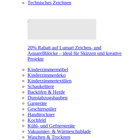
Technisches Zeichnen
20% Rabatt auf Lumart Zeichen- und
Aquarellblöcke – ideal für Skizzen und kreative
Projekte
Kinderzimmermöbel
Kinderzimmerdeko
Kinderzimmertextilien
Schaukeltiere
Backöfen & Herde
Dunstabzugshauben
Gargeräte
Geschirrspüler
Handtrockner
Kochfeld
Kühl- und Gefriergeräte
Vakuumier- & Wärmeschublade
Waschen & Trocknen