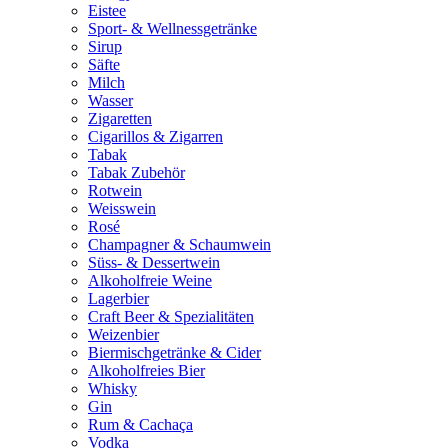
Eistee
Sport- & Wellnessgetränke
Sirup
Säfte
Milch
Wasser
Zigaretten
Cigarillos & Zigarren
Tabak
Tabak Zubehör
Rotwein
Weisswein
Rosé
Champagner & Schaumwein
Süss- & Dessertwein
Alkoholfreie Weine
Lagerbier
Craft Beer & Spezialitäten
Weizenbier
Biermischgetränke & Cider
Alkoholfreies Bier
Whisky
Gin
Rum & Cachaça
Vodka