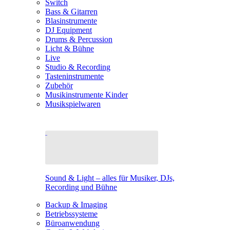
Switch
Bass & Gitarren
Blasinstrumente
DJ Equipment
Drums & Percussion
Licht & Bühne
Live
Studio & Recording
Tasteninstrumente
Zubehör
Musikinstrumente Kinder
Musikspielwaren
Sound & Light – alles für Musiker, DJs,
Recording und Bühne
Backup & Imaging
Betriebssysteme
Büroanwendung