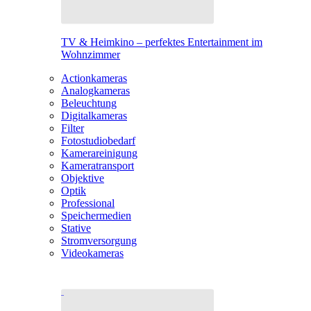
TV & Heimkino – perfektes Entertainment im
Wohnzimmer
Actionkameras
Analogkameras
Beleuchtung
Digitalkameras
Filter
Fotostudiobedarf
Kamerareinigung
Kameratransport
Objektive
Optik
Professional
Speichermedien
Stative
Stromversorgung
Videokameras