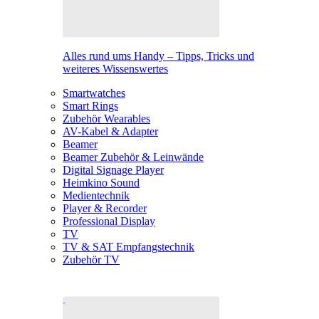
Alles rund ums Handy – Tipps, Tricks und
weiteres Wissenswertes
Smartwatches
Smart Rings
Zubehör Wearables
AV-Kabel & Adapter
Beamer
Beamer Zubehör & Leinwände
Digital Signage Player
Heimkino Sound
Medientechnik
Player & Recorder
Professional Display
TV
TV & SAT Empfangstechnik
Zubehör TV