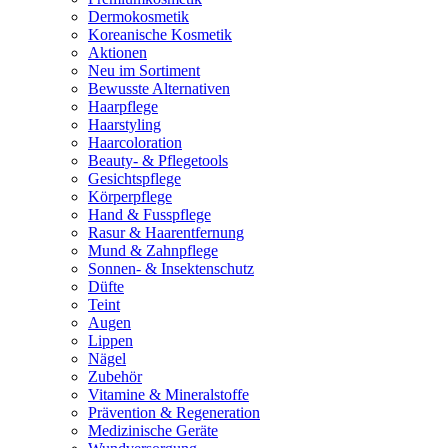
Dermokosmetik
Koreanische Kosmetik
Aktionen
Neu im Sortiment
Bewusste Alternativen
Haarpflege
Haarstyling
Haarcoloration
Beauty- & Pflegetools
Gesichtspflege
Körperpflege
Hand & Fusspflege
Rasur & Haarentfernung
Mund & Zahnpflege
Sonnen- & Insektenschutz
Düfte
Teint
Augen
Lippen
Nägel
Zubehör
Vitamine & Mineralstoffe
Prävention & Regeneration
Medizinische Geräte