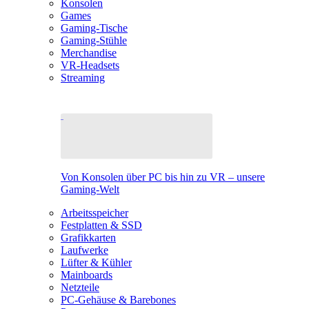
Konsolen
Games
Gaming-Tische
Gaming-Stühle
Merchandise
VR-Headsets
Streaming
Von Konsolen über PC bis hin zu VR – unsere
Gaming-Welt
Arbeitsspeicher
Festplatten & SSD
Grafikkarten
Laufwerke
Lüfter & Kühler
Mainboards
Netzteile
PC-Gehäuse & Barebones