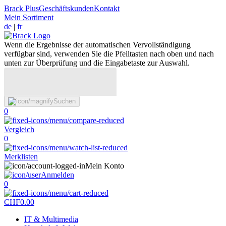
Brack Plus
Geschäftskunden
Kontakt
Mein Sortiment
de
|
fr
Wenn die Ergebnisse der automatischen Vervollständigung
verfügbar sind, verwenden Sie die Pfeiltasten nach oben und nach
unten zur Überprüfung und die Eingabetaste zur Auswahl.
Suchen
0
Vergleich
0
Merklisten
Mein Konto
Anmelden
0
CHF
0.00
IT & Multimedia