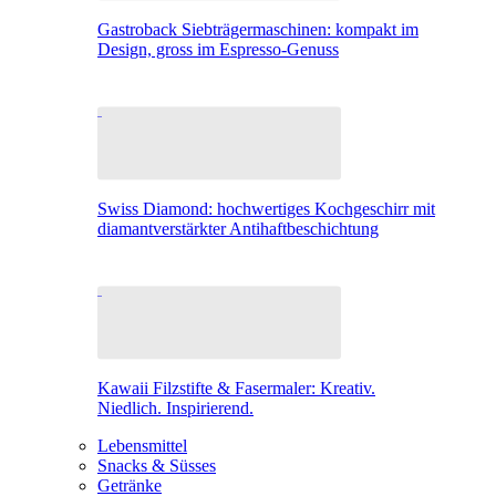
Gastroback Siebträgermaschinen: kompakt im
Design, gross im Espresso-Genuss
Swiss Diamond: hochwertiges Kochgeschirr mit
diamantverstärkter Antihaftbeschichtung
Kawaii Filzstifte & Fasermaler: Kreativ.
Niedlich. Inspirierend.
Lebensmittel
Snacks & Süsses
Getränke