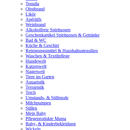
Tequila
Obstbrand
Likör
Apéritifs
Weinbrand
Alkoholfreie Spirituosen
Geschenkartikel Spirituosen & Getränke
Bad & WC
Küche & Geschirr
Reinigungsmittel & Haushaltsutensilien
Waschen & Textilpflege
Hundewelt
Katzenwelt
Nagerwelt
Tiere im Garten
Aquaristik
Terraristik
Teich
Umstands- & Stillmode
Milchpumpen
Stillen
Mein Baby
Pflegeprodukte Mama
Baby- & Kinderbekleidung
Wickeln