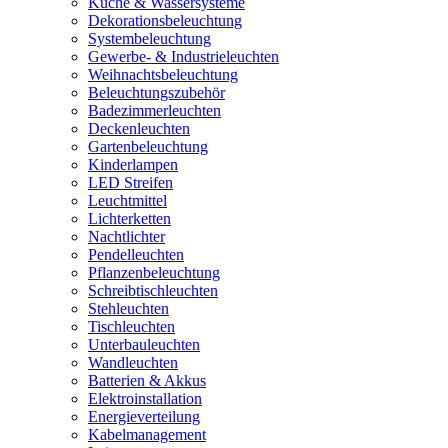
Küche & Wassersysteme
Dekorationsbeleuchtung
Systembeleuchtung
Gewerbe- & Industrieleuchten
Weihnachtsbeleuchtung
Beleuchtungszubehör
Badezimmerleuchten
Deckenleuchten
Gartenbeleuchtung
Kinderlampen
LED Streifen
Leuchtmittel
Lichterketten
Nachtlichter
Pendelleuchten
Pflanzenbeleuchtung
Schreibtischleuchten
Stehleuchten
Tischleuchten
Unterbauleuchten
Wandleuchten
Batterien & Akkus
Elektroinstallation
Energieverteilung
Kabelmanagement