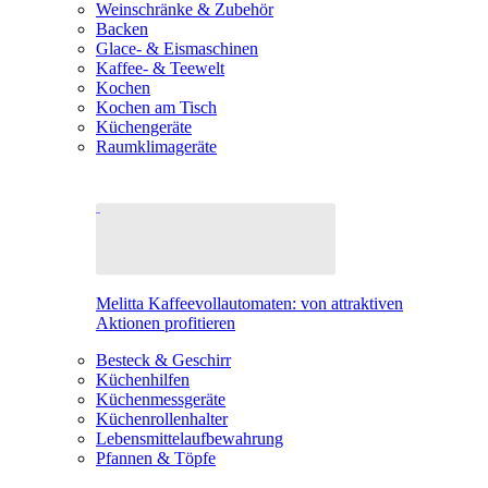
Weinschränke & Zubehör
Backen
Glace- & Eismaschinen
Kaffee- & Teewelt
Kochen
Kochen am Tisch
Küchengeräte
Raumklimageräte
Melitta Kaffeevollautomaten: von attraktiven
Aktionen profitieren
Besteck & Geschirr
Küchenhilfen
Küchenmessgeräte
Küchenrollenhalter
Lebensmittelaufbewahrung
Pfannen & Töpfe