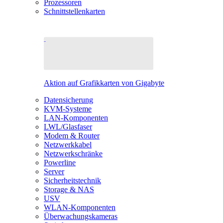
Prozessoren
Schnittstellenkarten
Aktion auf Grafikkarten von Gigabyte
Datensicherung
KVM-Systeme
LAN-Komponenten
LWL/Glasfaser
Modem & Router
Netzwerkkabel
Netzwerkschränke
Powerline
Server
Sicherheitstechnik
Storage & NAS
USV
WLAN-Komponenten
Überwachungskameras