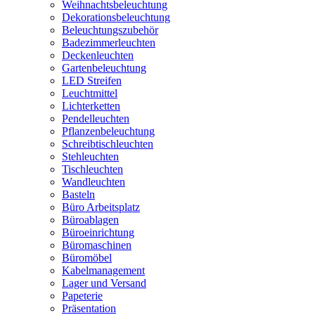
Weihnachtsbeleuchtung
Dekorationsbeleuchtung
Beleuchtungszubehör
Badezimmerleuchten
Deckenleuchten
Gartenbeleuchtung
LED Streifen
Leuchtmittel
Lichterketten
Pendelleuchten
Pflanzenbeleuchtung
Schreibtischleuchten
Stehleuchten
Tischleuchten
Wandleuchten
Basteln
Büro Arbeitsplatz
Büroablagen
Büroeinrichtung
Büromaschinen
Büromöbel
Kabelmanagement
Lager und Versand
Papeterie
Präsentation