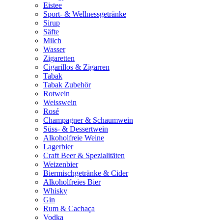
Eistee
Sport- & Wellnessgetränke
Sirup
Säfte
Milch
Wasser
Zigaretten
Cigarillos & Zigarren
Tabak
Tabak Zubehör
Rotwein
Weisswein
Rosé
Champagner & Schaumwein
Süss- & Dessertwein
Alkoholfreie Weine
Lagerbier
Craft Beer & Spezialitäten
Weizenbier
Biermischgetränke & Cider
Alkoholfreies Bier
Whisky
Gin
Rum & Cachaça
Vodka