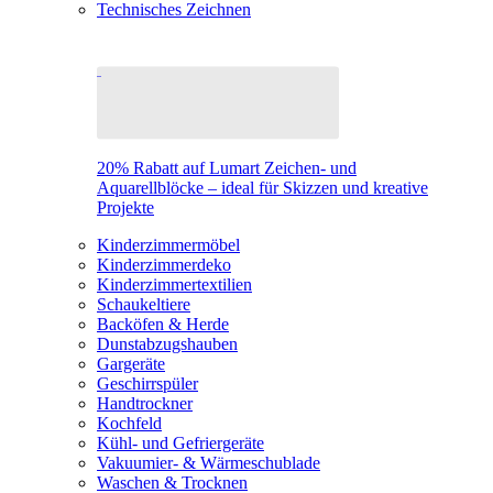
Technisches Zeichnen
20% Rabatt auf Lumart Zeichen- und
Aquarellblöcke – ideal für Skizzen und kreative
Projekte
Kinderzimmermöbel
Kinderzimmerdeko
Kinderzimmertextilien
Schaukeltiere
Backöfen & Herde
Dunstabzugshauben
Gargeräte
Geschirrspüler
Handtrockner
Kochfeld
Kühl- und Gefriergeräte
Vakuumier- & Wärmeschublade
Waschen & Trocknen