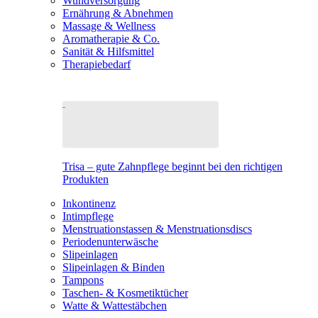
Wundversorgung
Ernährung & Abnehmen
Massage & Wellness
Aromatherapie & Co.
Sanität & Hilfsmittel
Therapiebedarf
Trisa – gute Zahnpflege beginnt bei den richtigen
Produkten
Inkontinenz
Intimpflege
Menstruationstassen & Menstruationsdiscs
Periodenunterwäsche
Slipeinlagen
Slipeinlagen & Binden
Tampons
Taschen- & Kosmetiktücher
Watte & Wattestäbchen