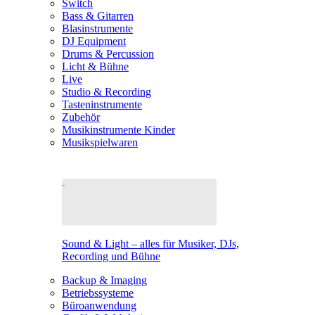
Switch
Bass & Gitarren
Blasinstrumente
DJ Equipment
Drums & Percussion
Licht & Bühne
Live
Studio & Recording
Tasteninstrumente
Zubehör
Musikinstrumente Kinder
Musikspielwaren
Sound & Light – alles für Musiker, DJs,
Recording und Bühne
Backup & Imaging
Betriebssysteme
Büroanwendung