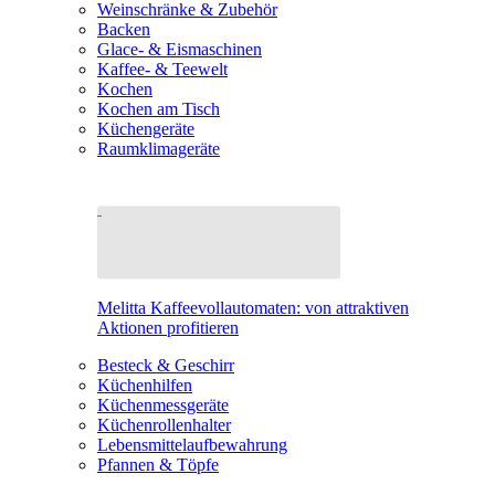
Weinschränke & Zubehör
Backen
Glace- & Eismaschinen
Kaffee- & Teewelt
Kochen
Kochen am Tisch
Küchengeräte
Raumklimageräte
Melitta Kaffeevollautomaten: von attraktiven
Aktionen profitieren
Besteck & Geschirr
Küchenhilfen
Küchenmessgeräte
Küchenrollenhalter
Lebensmittelaufbewahrung
Pfannen & Töpfe