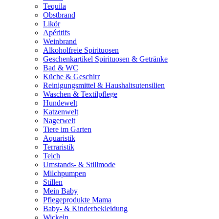
Tequila
Obstbrand
Likör
Apéritifs
Weinbrand
Alkoholfreie Spirituosen
Geschenkartikel Spirituosen & Getränke
Bad & WC
Küche & Geschirr
Reinigungsmittel & Haushaltsutensilien
Waschen & Textilpflege
Hundewelt
Katzenwelt
Nagerwelt
Tiere im Garten
Aquaristik
Terraristik
Teich
Umstands- & Stillmode
Milchpumpen
Stillen
Mein Baby
Pflegeprodukte Mama
Baby- & Kinderbekleidung
Wickeln