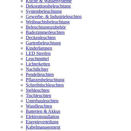
Küche & Wassersysteme
Dekorationsbeleuchtung
Systembeleuchtung
Gewerbe- & Industrieleuchten
Weihnachtsbeleuchtung
Beleuchtungszubehör
Badezimmerleuchten
Deckenleuchten
Gartenbeleuchtung
Kinderlampen
LED Streifen
Leuchtmittel
Lichterketten
Nachtlichter
Pendelleuchten
Pflanzenbeleuchtung
Schreibtischleuchten
Stehleuchten
Tischleuchten
Unterbauleuchten
Wandleuchten
Batterien & Akkus
Elektroinstallation
Energieverteilung
Kabelmanagement