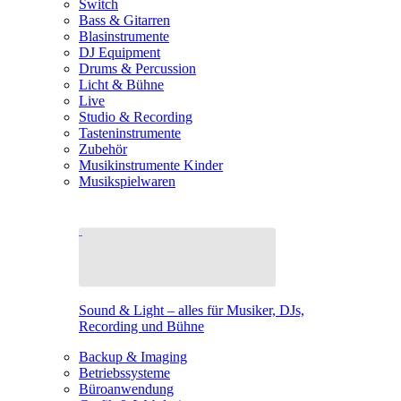
Switch
Bass & Gitarren
Blasinstrumente
DJ Equipment
Drums & Percussion
Licht & Bühne
Live
Studio & Recording
Tasteninstrumente
Zubehör
Musikinstrumente Kinder
Musikspielwaren
Sound & Light – alles für Musiker, DJs,
Recording und Bühne
Backup & Imaging
Betriebssysteme
Büroanwendung