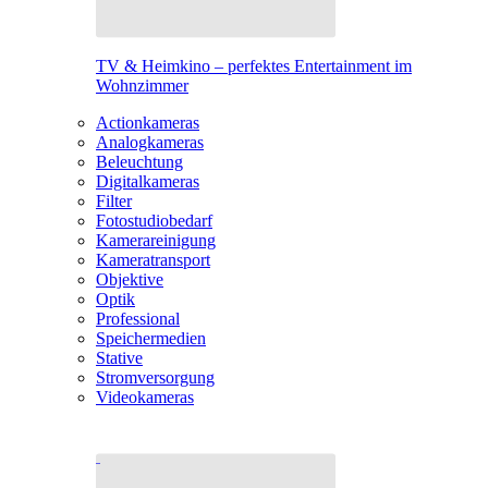
TV & Heimkino – perfektes Entertainment im
Wohnzimmer
Actionkameras
Analogkameras
Beleuchtung
Digitalkameras
Filter
Fotostudiobedarf
Kamerareinigung
Kameratransport
Objektive
Optik
Professional
Speichermedien
Stative
Stromversorgung
Videokameras