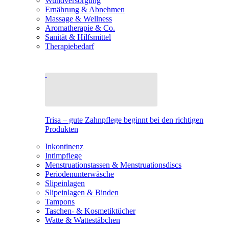
Wundversorgung
Ernährung & Abnehmen
Massage & Wellness
Aromatherapie & Co.
Sanität & Hilfsmittel
Therapiebedarf
Trisa – gute Zahnpflege beginnt bei den richtigen
Produkten
Inkontinenz
Intimpflege
Menstruationstassen & Menstruationsdiscs
Periodenunterwäsche
Slipeinlagen
Slipeinlagen & Binden
Tampons
Taschen- & Kosmetiktücher
Watte & Wattestäbchen