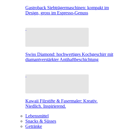
Gastroback Siebträgermaschinen: kompakt im
Design, gross im Espresso-Genuss
Swiss Diamond: hochwertiges Kochgeschirr mit
diamantverstärkter Antihaftbeschichtung
Kawaii Filzstifte & Fasermaler: Kreativ.
Niedlich. Inspirierend.
Lebensmittel
Snacks & Süsses
Getränke