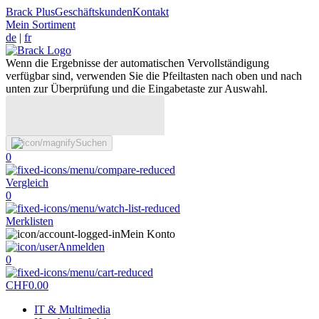
Brack Plus
Geschäftskunden
Kontakt
Mein Sortiment
de
|
fr
Wenn die Ergebnisse der automatischen Vervollständigung
verfügbar sind, verwenden Sie die Pfeiltasten nach oben und nach
unten zur Überprüfung und die Eingabetaste zur Auswahl.
Suchen
0
Vergleich
0
Merklisten
Mein Konto
Anmelden
0
CHF
0.00
IT & Multimedia