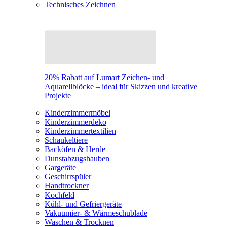
Technisches Zeichnen
20% Rabatt auf Lumart Zeichen- und
Aquarellblöcke – ideal für Skizzen und kreative
Projekte
Kinderzimmermöbel
Kinderzimmerdeko
Kinderzimmertextilien
Schaukeltiere
Backöfen & Herde
Dunstabzugshauben
Gargeräte
Geschirrspüler
Handtrockner
Kochfeld
Kühl- und Gefriergeräte
Vakuumier- & Wärmeschublade
Waschen & Trocknen