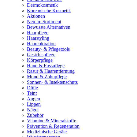
Dermokosmetik
Koreanische Kosmetik
Aktionen
Neu im Sortiment
Bewusste Alternativen
Haarpflege
Haarstyling
Haarcoloration
Beauty- & Pflegetools
Gesichtspflege
Körperpflege
Hand & Fusspflege
Rasur & Haarentfernung
Mund & Zahnpflege
Sonnen- & Insektenschutz
Düfte
Teint
Augen
Lippen
Nägel
Zubehör
Vitamine & Mineralstoffe
Prävention & Regeneration
Medizinische Geräte