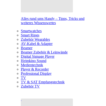
Alles rund ums Handy – Tipps, Tricks und
weiteres Wissenswertes
Smartwatches
Smart Rings
Zubehör Wearables
AV-Kabel & Adapter
Beamer
Beamer Zubehör & Leinwände
Digital Signage Player
Heimkino Sound
Medientechnik
Player & Recorder
Professional Display
TV
TV & SAT Empfangstechnik
Zubehör TV