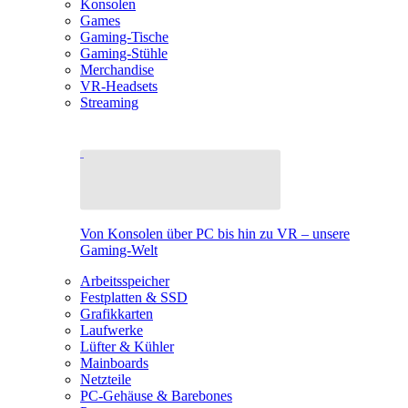
Konsolen
Games
Gaming-Tische
Gaming-Stühle
Merchandise
VR-Headsets
Streaming
Von Konsolen über PC bis hin zu VR – unsere
Gaming-Welt
Arbeitsspeicher
Festplatten & SSD
Grafikkarten
Laufwerke
Lüfter & Kühler
Mainboards
Netzteile
PC-Gehäuse & Barebones