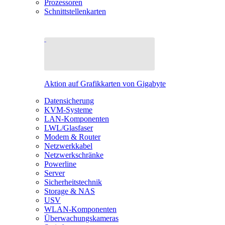
Prozessoren
Schnittstellenkarten
Aktion auf Grafikkarten von Gigabyte
Datensicherung
KVM-Systeme
LAN-Komponenten
LWL/Glasfaser
Modem & Router
Netzwerkkabel
Netzwerkschränke
Powerline
Server
Sicherheitstechnik
Storage & NAS
USV
WLAN-Komponenten
Überwachungskameras