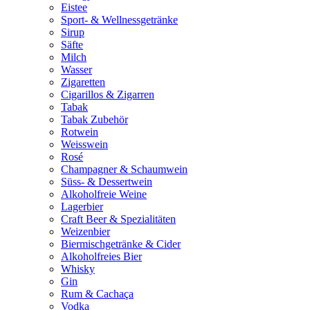
Eistee
Sport- & Wellnessgetränke
Sirup
Säfte
Milch
Wasser
Zigaretten
Cigarillos & Zigarren
Tabak
Tabak Zubehör
Rotwein
Weisswein
Rosé
Champagner & Schaumwein
Süss- & Dessertwein
Alkoholfreie Weine
Lagerbier
Craft Beer & Spezialitäten
Weizenbier
Biermischgetränke & Cider
Alkoholfreies Bier
Whisky
Gin
Rum & Cachaça
Vodka