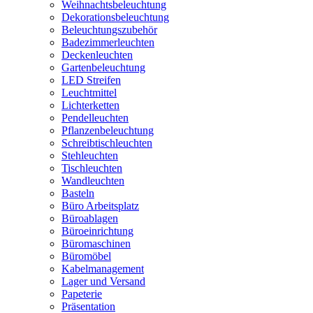
Weihnachtsbeleuchtung
Dekorationsbeleuchtung
Beleuchtungszubehör
Badezimmerleuchten
Deckenleuchten
Gartenbeleuchtung
LED Streifen
Leuchtmittel
Lichterketten
Pendelleuchten
Pflanzenbeleuchtung
Schreibtischleuchten
Stehleuchten
Tischleuchten
Wandleuchten
Basteln
Büro Arbeitsplatz
Büroablagen
Büroeinrichtung
Büromaschinen
Büromöbel
Kabelmanagement
Lager und Versand
Papeterie
Präsentation