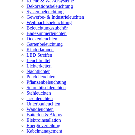
Küche & Wassersysteme
Dekorationsbeleuchtung
Systembeleuchtung
Gewerbe- & Industrieleuchten
Weihnachtsbeleuchtung
Beleuchtungszubehör
Badezimmerleuchten
Deckenleuchten
Gartenbeleuchtung
Kinderlampen
LED Streifen
Leuchtmittel
Lichterketten
Nachtlichter
Pendelleuchten
Pflanzenbeleuchtung
Schreibtischleuchten
Stehleuchten
Tischleuchten
Unterbauleuchten
Wandleuchten
Batterien & Akkus
Elektroinstallation
Energieverteilung
Kabelmanagement