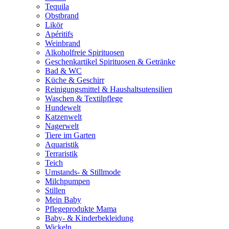
Tequila
Obstbrand
Likör
Apéritifs
Weinbrand
Alkoholfreie Spirituosen
Geschenkartikel Spirituosen & Getränke
Bad & WC
Küche & Geschirr
Reinigungsmittel & Haushaltsutensilien
Waschen & Textilpflege
Hundewelt
Katzenwelt
Nagerwelt
Tiere im Garten
Aquaristik
Terraristik
Teich
Umstands- & Stillmode
Milchpumpen
Stillen
Mein Baby
Pflegeprodukte Mama
Baby- & Kinderbekleidung
Wickeln