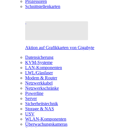
Prozessoren
Schnittstellenkarten
Aktion auf Grafikkarten von Gigabyte
Datensicherung
KVM-Systeme
LAN-Komponenten
LWL/Glasfaser
Modem & Router
Netzwerkkabel
Netzwerkschränke
Powerline
Server
Sicherheitstechnik
Storage & NAS
USV
WLAN-Komponenten
Überwachungskameras