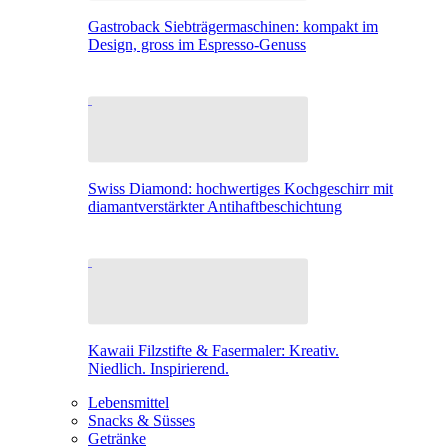
Gastroback Siebträgermaschinen: kompakt im
Design, gross im Espresso-Genuss
Swiss Diamond: hochwertiges Kochgeschirr mit
diamantverstärkter Antihaftbeschichtung
Kawaii Filzstifte & Fasermaler: Kreativ.
Niedlich. Inspirierend.
Lebensmittel
Snacks & Süsses
Getränke