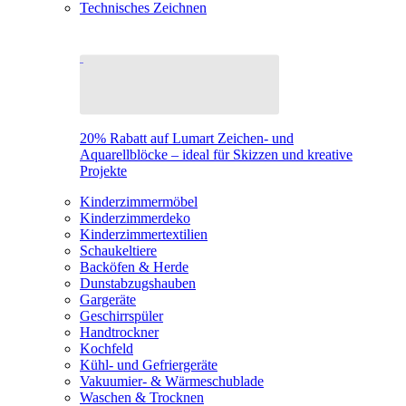
Technisches Zeichnen
20% Rabatt auf Lumart Zeichen- und
Aquarellblöcke – ideal für Skizzen und kreative
Projekte
Kinderzimmermöbel
Kinderzimmerdeko
Kinderzimmertextilien
Schaukeltiere
Backöfen & Herde
Dunstabzugshauben
Gargeräte
Geschirrspüler
Handtrockner
Kochfeld
Kühl- und Gefriergeräte
Vakuumier- & Wärmeschublade
Waschen & Trocknen