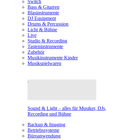
Switch
Bass & Gitarren
Blasinstrumente
DJ Equipment
Drums & Percussion
Licht & Bühne
Live
Studio & Recording
Tasteninstrumente
Zubehör
Musikinstrumente Kinder
Musikspielwaren
Sound & Light – alles für Musiker, DJs,
Recording und Bühne
Backup & Imaging
Betriebssysteme
Büroanwendung