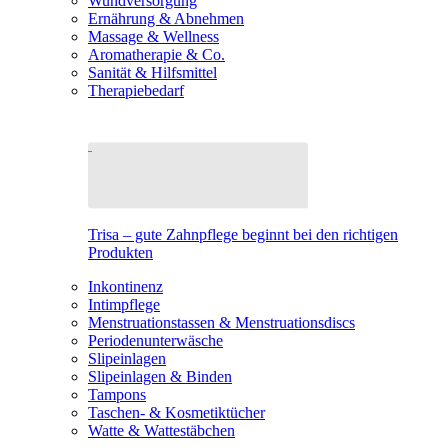
Wundversorgung
Ernährung & Abnehmen
Massage & Wellness
Aromatherapie & Co.
Sanität & Hilfsmittel
Therapiebedarf
Trisa – gute Zahnpflege beginnt bei den richtigen
Produkten
Inkontinenz
Intimpflege
Menstruationstassen & Menstruationsdiscs
Periodenunterwäsche
Slipeinlagen
Slipeinlagen & Binden
Tampons
Taschen- & Kosmetiktücher
Watte & Wattestäbchen