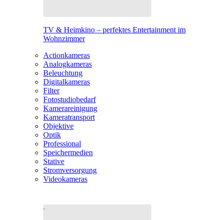
TV & Heimkino – perfektes Entertainment im
Wohnzimmer
Actionkameras
Analogkameras
Beleuchtung
Digitalkameras
Filter
Fotostudiobedarf
Kamerareinigung
Kameratransport
Objektive
Optik
Professional
Speichermedien
Stative
Stromversorgung
Videokameras