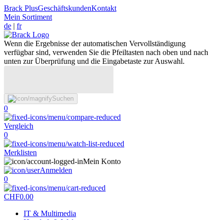
Brack Plus
Geschäftskunden
Kontakt
Mein Sortiment
de
|
fr
Wenn die Ergebnisse der automatischen Vervollständigung
verfügbar sind, verwenden Sie die Pfeiltasten nach oben und nach
unten zur Überprüfung und die Eingabetaste zur Auswahl.
Suchen
0
Vergleich
0
Merklisten
Mein Konto
Anmelden
0
CHF
0.00
IT & Multimedia