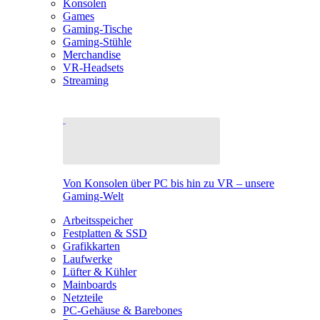
Konsolen
Games
Gaming-Tische
Gaming-Stühle
Merchandise
VR-Headsets
Streaming
Von Konsolen über PC bis hin zu VR – unsere
Gaming-Welt
Arbeitsspeicher
Festplatten & SSD
Grafikkarten
Laufwerke
Lüfter & Kühler
Mainboards
Netzteile
PC-Gehäuse & Barebones