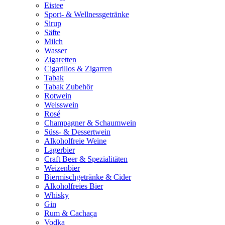
Eistee
Sport- & Wellnessgetränke
Sirup
Säfte
Milch
Wasser
Zigaretten
Cigarillos & Zigarren
Tabak
Tabak Zubehör
Rotwein
Weisswein
Rosé
Champagner & Schaumwein
Süss- & Dessertwein
Alkoholfreie Weine
Lagerbier
Craft Beer & Spezialitäten
Weizenbier
Biermischgetränke & Cider
Alkoholfreies Bier
Whisky
Gin
Rum & Cachaça
Vodka