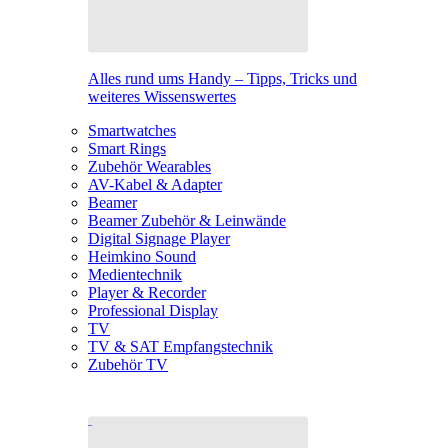
Alles rund ums Handy – Tipps, Tricks und
weiteres Wissenswertes
Smartwatches
Smart Rings
Zubehör Wearables
AV-Kabel & Adapter
Beamer
Beamer Zubehör & Leinwände
Digital Signage Player
Heimkino Sound
Medientechnik
Player & Recorder
Professional Display
TV
TV & SAT Empfangstechnik
Zubehör TV