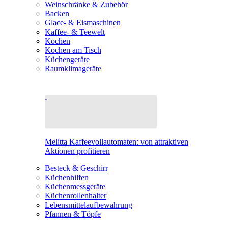
Weinschränke & Zubehör
Backen
Glace- & Eismaschinen
Kaffee- & Teewelt
Kochen
Kochen am Tisch
Küchengeräte
Raumklimageräte
Melitta Kaffeevollautomaten: von attraktiven
Aktionen profitieren
Besteck & Geschirr
Küchenhilfen
Küchenmessgeräte
Küchenrollenhalter
Lebensmittelaufbewahrung
Pfannen & Töpfe