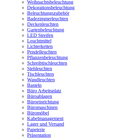
Weihnachtsbeleuchtung
Dekorationsbeleuchtung
Beleuchtungszubehör
Badezimmerleuchten
Deckenleuchten
Gartenbeleuchtung
LED Streifen
Leuchtmittel
Lichterketten
Pendelleuchten
Pflanzenbeleuchtung
Schreibtischleuchten
Stehleuchten
Tischleuchten
Wandleuchten
Basteln
Büro Arbeitsplatz
Büroablagen
Büroeinrichtung
Büromaschinen
Büromöbel
Kabelmanagement
Lager und Versand
Papeterie
Präsentation