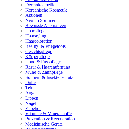
Dermokosmetik
Koreanische Kosmetik
Aktionen
Neu im Sortiment
Bewusste Alternativen
Haarpflege
Haarstyling
Haarcoloration
Beauty- & Pflegetools
Gesichtspflege
Körperpflege
Hand & Fusspflege
Rasur & Haarentfernung
Mund & Zahnpflege
Sonnen- & Insektenschutz
Düfte
Teint
Augen
Lippen
Nägel
Zubehör
Vitamine & Mineralstoffe
Prävention & Regeneration
Medizinische Geräte