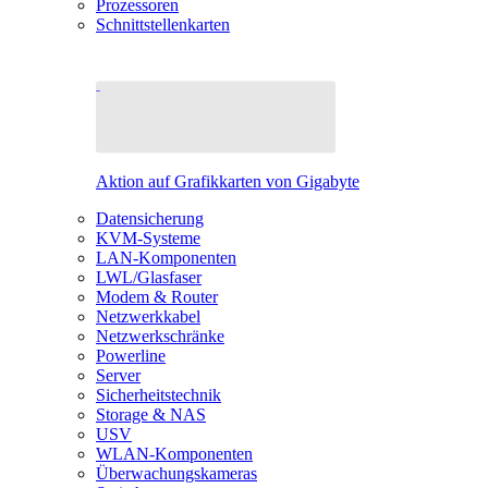
Prozessoren
Schnittstellenkarten
Aktion auf Grafikkarten von Gigabyte
Datensicherung
KVM-Systeme
LAN-Komponenten
LWL/Glasfaser
Modem & Router
Netzwerkkabel
Netzwerkschränke
Powerline
Server
Sicherheitstechnik
Storage & NAS
USV
WLAN-Komponenten
Überwachungskameras