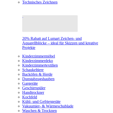
Technisches Zeichnen
20% Rabatt auf Lumart Zeichen- und
Aquarellblöcke – ideal für Skizzen und kreative
Projekte
Kinderzimmermöbel
Kinderzimmerdeko
Kinderzimmertextilien
Schaukeltiere
Backöfen & Herde
Dunstabzugshauben
Gargeräte
Geschirrspüler
Handtrockner
Kochfeld
Kühl- und Gefriergeräte
Vakuumier- & Wärmeschublade
Waschen & Trocknen