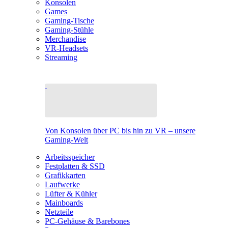
Konsolen
Games
Gaming-Tische
Gaming-Stühle
Merchandise
VR-Headsets
Streaming
Von Konsolen über PC bis hin zu VR – unsere
Gaming-Welt
Arbeitsspeicher
Festplatten & SSD
Grafikkarten
Laufwerke
Lüfter & Kühler
Mainboards
Netzteile
PC-Gehäuse & Barebones