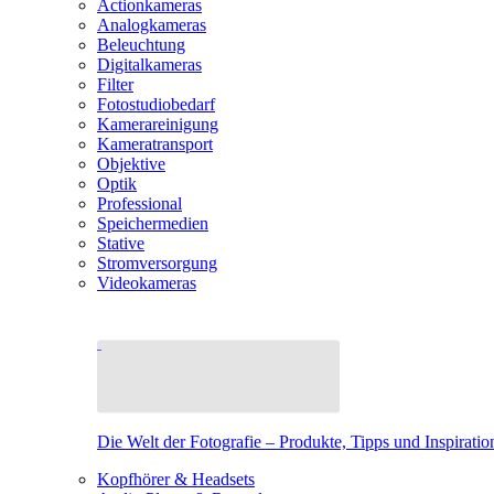
Actionkameras
Analogkameras
Beleuchtung
Digitalkameras
Filter
Fotostudiobedarf
Kamerareinigung
Kameratransport
Objektive
Optik
Professional
Speichermedien
Stative
Stromversorgung
Videokameras
Die Welt der Fotografie – Produkte, Tipps und Inspiratio
Kopfhörer & Headsets