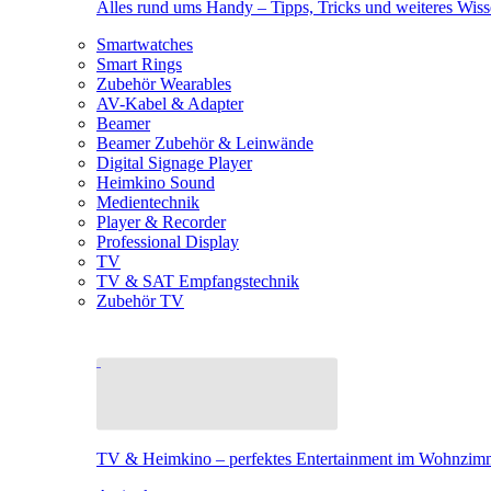
Alles rund ums Handy – Tipps, Tricks und weiteres Wis
Smartwatches
Smart Rings
Zubehör Wearables
AV-Kabel & Adapter
Beamer
Beamer Zubehör & Leinwände
Digital Signage Player
Heimkino Sound
Medientechnik
Player & Recorder
Professional Display
TV
TV & SAT Empfangstechnik
Zubehör TV
TV & Heimkino – perfektes Entertainment im Wohnzim