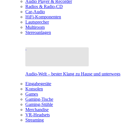
Audio Player & Recorder
Radios & Radio-CD
Car-Audio
HiFi-Komponenten
Lautsprecher
Multiroom
Stereoanlagen
Audio-Welt – bester Klang zu Hause und unterwegs
Eingabegeräte
Konsolen
Games
Gaming-Tische
Gaming-Stühle
Merchandise
VR-Headsets
Streaming