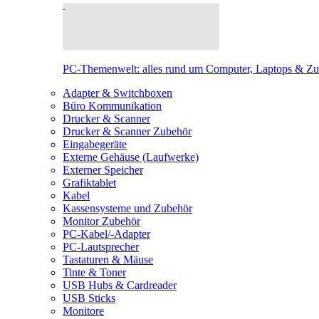
PC-Themenwelt: alles rund um Computer, Laptops & Z
Adapter & Switchboxen
Büro Kommunikation
Drucker & Scanner
Drucker & Scanner Zubehör
Eingabegeräte
Externe Gehäuse (Laufwerke)
Externer Speicher
Grafiktablet
Kabel
Kassensysteme und Zubehör
Monitor Zubehör
PC-Kabel/-Adapter
PC-Lautsprecher
Tastaturen & Mäuse
Tinte & Toner
USB Hubs & Cardreader
USB Sticks
Monitore