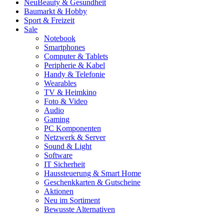
Neu
Beauty & Gesundheit
Baumarkt & Hobby
Sport & Freizeit
Sale
Notebook
Smartphones
Computer & Tablets
Peripherie & Kabel
Handy & Telefonie
Wearables
TV & Heimkino
Foto & Video
Audio
Gaming
PC Komponenten
Netzwerk & Server
Sound & Light
Software
IT Sicherheit
Haussteuerung & Smart Home
Geschenkkarten & Gutscheine
Aktionen
Neu im Sortiment
Bewusste Alternativen