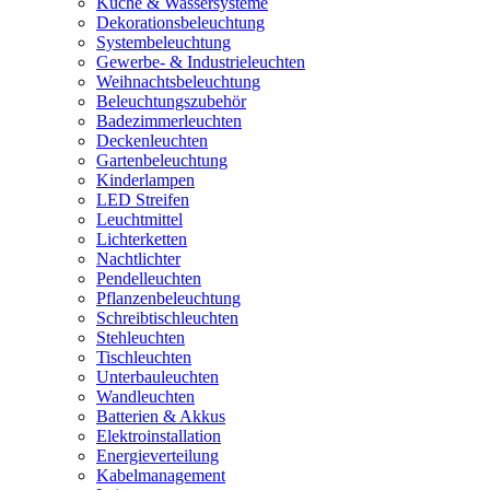
Küche & Wassersysteme
Dekorationsbeleuchtung
Systembeleuchtung
Gewerbe- & Industrieleuchten
Weihnachtsbeleuchtung
Beleuchtungszubehör
Badezimmerleuchten
Deckenleuchten
Gartenbeleuchtung
Kinderlampen
LED Streifen
Leuchtmittel
Lichterketten
Nachtlichter
Pendelleuchten
Pflanzenbeleuchtung
Schreibtischleuchten
Stehleuchten
Tischleuchten
Unterbauleuchten
Wandleuchten
Batterien & Akkus
Elektroinstallation
Energieverteilung
Kabelmanagement