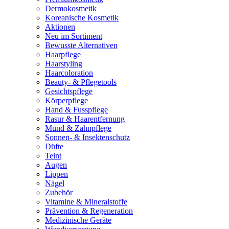
Dermokosmetik
Koreanische Kosmetik
Aktionen
Neu im Sortiment
Bewusste Alternativen
Haarpflege
Haarstyling
Haarcoloration
Beauty- & Pflegetools
Gesichtspflege
Körperpflege
Hand & Fusspflege
Rasur & Haarentfernung
Mund & Zahnpflege
Sonnen- & Insektenschutz
Düfte
Teint
Augen
Lippen
Nägel
Zubehör
Vitamine & Mineralstoffe
Prävention & Regeneration
Medizinische Geräte