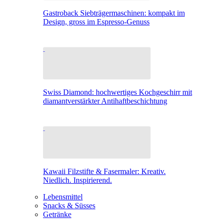
Gastroback Siebträgermaschinen: kompakt im
Design, gross im Espresso-Genuss
Swiss Diamond: hochwertiges Kochgeschirr mit
diamantverstärkter Antihaftbeschichtung
Kawaii Filzstifte & Fasermaler: Kreativ.
Niedlich. Inspirierend.
Lebensmittel
Snacks & Süsses
Getränke