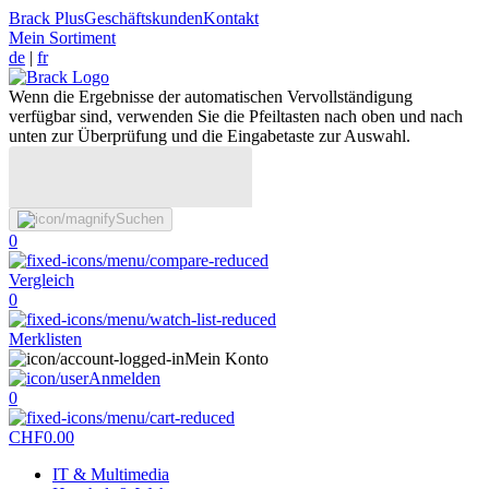
Brack Plus
Geschäftskunden
Kontakt
Mein Sortiment
de
|
fr
Wenn die Ergebnisse der automatischen Vervollständigung
verfügbar sind, verwenden Sie die Pfeiltasten nach oben und nach
unten zur Überprüfung und die Eingabetaste zur Auswahl.
Suchen
0
Vergleich
0
Merklisten
Mein Konto
Anmelden
0
CHF
0.00
IT & Multimedia