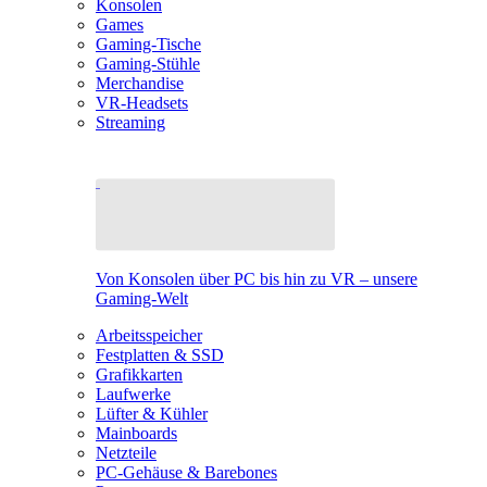
Konsolen
Games
Gaming-Tische
Gaming-Stühle
Merchandise
VR-Headsets
Streaming
Von Konsolen über PC bis hin zu VR – unsere
Gaming-Welt
Arbeitsspeicher
Festplatten & SSD
Grafikkarten
Laufwerke
Lüfter & Kühler
Mainboards
Netzteile
PC-Gehäuse & Barebones