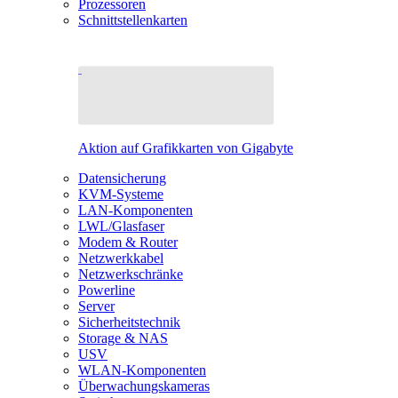
Prozessoren
Schnittstellenkarten
Aktion auf Grafikkarten von Gigabyte
Datensicherung
KVM-Systeme
LAN-Komponenten
LWL/Glasfaser
Modem & Router
Netzwerkkabel
Netzwerkschränke
Powerline
Server
Sicherheitstechnik
Storage & NAS
USV
WLAN-Komponenten
Überwachungskameras