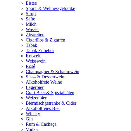
Eistee
Sport- & Wellnessgetränke
Sirup
Säfte
Milch
Wasser
Zigaretten
Cigarillos & Zigarren
Tabak
Tabak Zubehör
Rotwein
Weisswein
Rosé
Champagner & Schaumwein
Süss- & Dessertwein
Alkoholfreie Weine
Lagerbier
Craft Beer & Spezialitäten
Weizenbier
Biermischgetränke & Cider
Alkoholfreies Bier
Whisky
Gin
Rum & Cachaça
Vodka