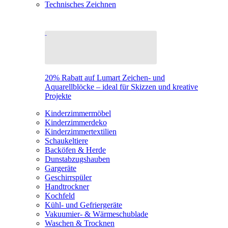
Technisches Zeichnen
20% Rabatt auf Lumart Zeichen- und
Aquarellblöcke – ideal für Skizzen und kreative
Projekte
Kinderzimmermöbel
Kinderzimmerdeko
Kinderzimmertextilien
Schaukeltiere
Backöfen & Herde
Dunstabzugshauben
Gargeräte
Geschirrspüler
Handtrockner
Kochfeld
Kühl- und Gefriergeräte
Vakuumier- & Wärmeschublade
Waschen & Trocknen