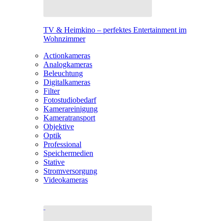
TV & Heimkino – perfektes Entertainment im
Wohnzimmer
Actionkameras
Analogkameras
Beleuchtung
Digitalkameras
Filter
Fotostudiobedarf
Kamerareinigung
Kameratransport
Objektive
Optik
Professional
Speichermedien
Stative
Stromversorgung
Videokameras