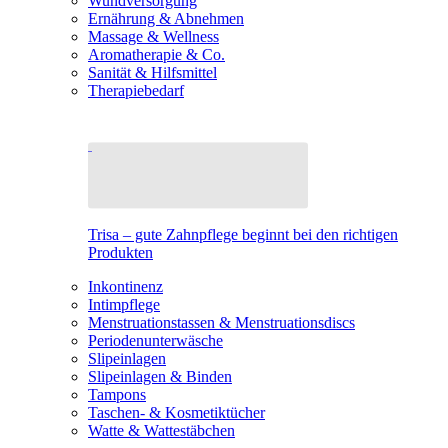
Wundversorgung
Ernährung & Abnehmen
Massage & Wellness
Aromatherapie & Co.
Sanität & Hilfsmittel
Therapiebedarf
Trisa – gute Zahnpflege beginnt bei den richtigen
Produkten
Inkontinenz
Intimpflege
Menstruationstassen & Menstruationsdiscs
Periodenunterwäsche
Slipeinlagen
Slipeinlagen & Binden
Tampons
Taschen- & Kosmetiktücher
Watte & Wattestäbchen