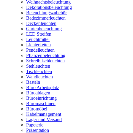
Weihnachtsbeleuchtung
Dekorationsbeleuchtung
Beleuchtungszubehör
Badezimmerleuchten
Deckenleuchten
Gartenbeleuchtung
LED Streifen
Leuchtmittel
Lichterketten
Pendelleuchten
Pflanzenbeleuchtung
Schreibtischleuchten
Stehleuchten
Tischleuchten
Wandleuchten
Basteln
Büro Arbeitsplatz
Büroablagen
Büroeinrichtung
Büromaschinen
Büromöbel
Kabelmanagement
Lager und Versand
Papeterie
Präsentation