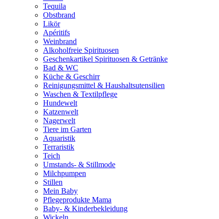
Tequila
Obstbrand
Likör
Apéritifs
Weinbrand
Alkoholfreie Spirituosen
Geschenkartikel Spirituosen & Getränke
Bad & WC
Küche & Geschirr
Reinigungsmittel & Haushaltsutensilien
Waschen & Textilpflege
Hundewelt
Katzenwelt
Nagerwelt
Tiere im Garten
Aquaristik
Terraristik
Teich
Umstands- & Stillmode
Milchpumpen
Stillen
Mein Baby
Pflegeprodukte Mama
Baby- & Kinderbekleidung
Wickeln