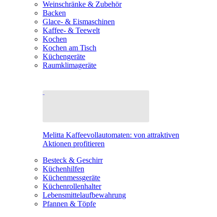
Weinschränke & Zubehör
Backen
Glace- & Eismaschinen
Kaffee- & Teewelt
Kochen
Kochen am Tisch
Küchengeräte
Raumklimageräte
Melitta Kaffeevollautomaten: von attraktiven
Aktionen profitieren
Besteck & Geschirr
Küchenhilfen
Küchenmessgeräte
Küchenrollenhalter
Lebensmittelaufbewahrung
Pfannen & Töpfe