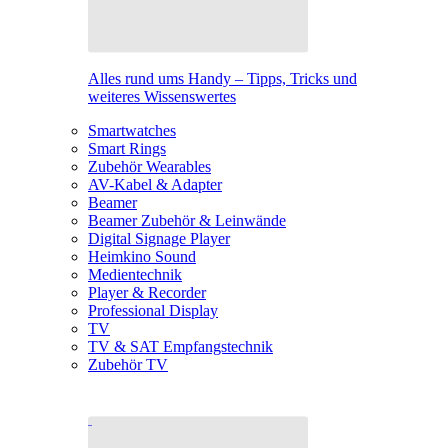
Alles rund ums Handy – Tipps, Tricks und
weiteres Wissenswertes
Smartwatches
Smart Rings
Zubehör Wearables
AV-Kabel & Adapter
Beamer
Beamer Zubehör & Leinwände
Digital Signage Player
Heimkino Sound
Medientechnik
Player & Recorder
Professional Display
TV
TV & SAT Empfangstechnik
Zubehör TV