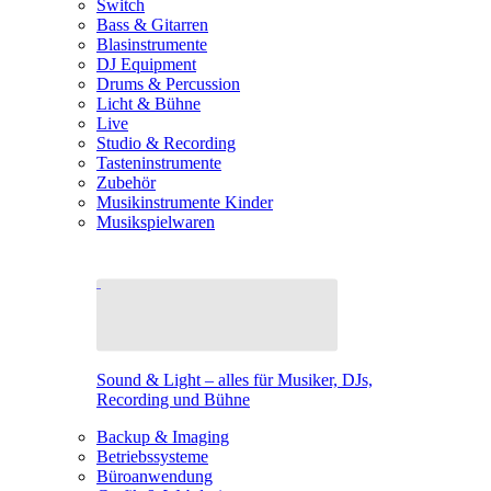
Switch
Bass & Gitarren
Blasinstrumente
DJ Equipment
Drums & Percussion
Licht & Bühne
Live
Studio & Recording
Tasteninstrumente
Zubehör
Musikinstrumente Kinder
Musikspielwaren
Sound & Light – alles für Musiker, DJs,
Recording und Bühne
Backup & Imaging
Betriebssysteme
Büroanwendung