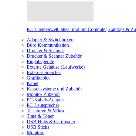
PC-Themenwelt: alles rund um Computer, Laptops & Z
Adapter & Switchboxen
Büro Kommunikation
Drucker & Scanner
Drucker & Scanner Zubehör
Eingabegeräte
Externe Gehäuse (Laufwerke)
Externer Speicher
Grafiktablet
Kabel
Kassensysteme und Zubehör
Monitor Zubehör
PC-Kabel/-Adapter
PC-Lautsprecher
Tastaturen & Mäuse
Tinte & Toner
USB Hubs & Cardreader
USB Sticks
Monitore