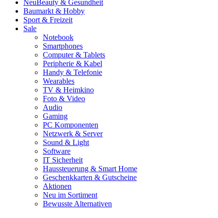
Neu
Beauty & Gesundheit
Baumarkt & Hobby
Sport & Freizeit
Sale
Notebook
Smartphones
Computer & Tablets
Peripherie & Kabel
Handy & Telefonie
Wearables
TV & Heimkino
Foto & Video
Audio
Gaming
PC Komponenten
Netzwerk & Server
Sound & Light
Software
IT Sicherheit
Haussteuerung & Smart Home
Geschenkkarten & Gutscheine
Aktionen
Neu im Sortiment
Bewusste Alternativen