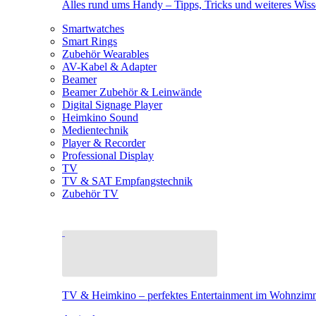
Alles rund ums Handy – Tipps, Tricks und weiteres Wis
Smartwatches
Smart Rings
Zubehör Wearables
AV-Kabel & Adapter
Beamer
Beamer Zubehör & Leinwände
Digital Signage Player
Heimkino Sound
Medientechnik
Player & Recorder
Professional Display
TV
TV & SAT Empfangstechnik
Zubehör TV
TV & Heimkino – perfektes Entertainment im Wohnzim