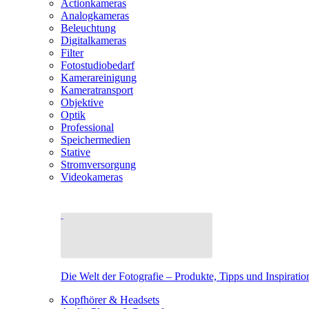
Actionkameras
Analogkameras
Beleuchtung
Digitalkameras
Filter
Fotostudiobedarf
Kamerareinigung
Kameratransport
Objektive
Optik
Professional
Speichermedien
Stative
Stromversorgung
Videokameras
Die Welt der Fotografie – Produkte, Tipps und Inspiratio
Kopfhörer & Headsets