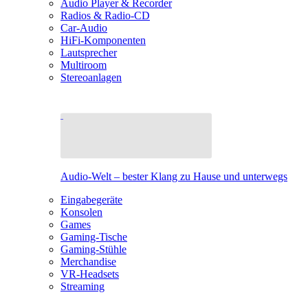
Audio Player & Recorder
Radios & Radio-CD
Car-Audio
HiFi-Komponenten
Lautsprecher
Multiroom
Stereoanlagen
Audio-Welt – bester Klang zu Hause und unterwegs
Eingabegeräte
Konsolen
Games
Gaming-Tische
Gaming-Stühle
Merchandise
VR-Headsets
Streaming