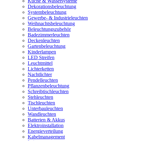
Küche & Wassersysteme
Dekorationsbeleuchtung
Systembeleuchtung
Gewerbe- & Industrieleuchten
Weihnachtsbeleuchtung
Beleuchtungszubehör
Badezimmerleuchten
Deckenleuchten
Gartenbeleuchtung
Kinderlampen
LED Streifen
Leuchtmittel
Lichterketten
Nachtlichter
Pendelleuchten
Pflanzenbeleuchtung
Schreibtischleuchten
Stehleuchten
Tischleuchten
Unterbauleuchten
Wandleuchten
Batterien & Akkus
Elektroinstallation
Energieverteilung
Kabelmanagement