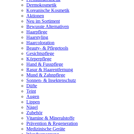
Dermokosmetik
Koreanische Kosmetik
Aktionen
Neu im Sortiment
Bewusste Alternativen
Haarpflege
Haarstyling
Haarcoloration
Beauty- & Pflegetools
Gesichtspflege
Körperpflege
Hand & Fusspflege
Rasur & Haarentfernung
Mund & Zahnpflege
Sonnen- & Insektenschutz
Düfte
Teint
Augen
Lippen
Nägel
Zubehör
Vitamine & Mineralstoffe
Prävention & Regeneration
Medizinische Geräte