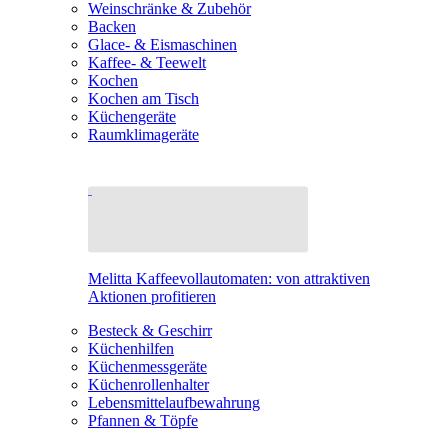
Weinschränke & Zubehör
Backen
Glace- & Eismaschinen
Kaffee- & Teewelt
Kochen
Kochen am Tisch
Küchengeräte
Raumklimageräte
Melitta Kaffeevollautomaten: von attraktiven
Aktionen profitieren
Besteck & Geschirr
Küchenhilfen
Küchenmessgeräte
Küchenrollenhalter
Lebensmittelaufbewahrung
Pfannen & Töpfe