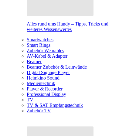
Alles rund ums Handy – Tipps, Tricks und
weiteres Wissenswertes
Smartwatches
Smart Rings
Zubehör Wearables
AV-Kabel & Adapter
Beamer
Beamer Zubehör & Leinwände
Digital Signage Player
Heimkino Sound
Medientechnik
Player & Recorder
Professional Display
TV
TV & SAT Empfangstechnik
Zubehör TV