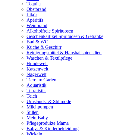
Tequila
Obstbrand
Likör
Apéritifs
Weinbrand
Alkoholfreie Spirituosen
Geschenkartikel Spirituosen & Getränke
Bad & WC
Küche & Geschirr
Reinigungsmittel & Haushaltsutensilien
Waschen & Textilpflege
Hundewelt
Katzenwelt
Nagerwelt
Tiere im Garten
Aquaristik
Terraristik
Teich
Umstands- & Stillmode
Milchpumpen
Stillen
Mein Baby
Pflegeprodukte Mama
Baby- & Kinderbekleidung
Wickeln