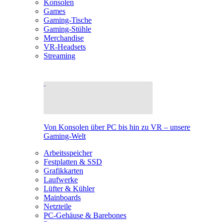
Konsolen
Games
Gaming-Tische
Gaming-Stühle
Merchandise
VR-Headsets
Streaming
Von Konsolen über PC bis hin zu VR – unsere
Gaming-Welt
Arbeitsspeicher
Festplatten & SSD
Grafikkarten
Laufwerke
Lüfter & Kühler
Mainboards
Netzteile
PC-Gehäuse & Barebones