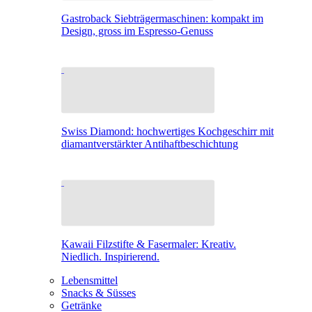
Gastroback Siebträgermaschinen: kompakt im
Design, gross im Espresso-Genuss
Swiss Diamond: hochwertiges Kochgeschirr mit
diamantverstärkter Antihaftbeschichtung
Kawaii Filzstifte & Fasermaler: Kreativ.
Niedlich. Inspirierend.
Lebensmittel
Snacks & Süsses
Getränke