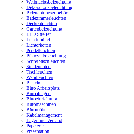
Weihnachtsbeleuchtung
Dekorationsbeleuchtung
Beleuchtungszubehör
Badezimmerleuchten
Deckenleuchten
Gartenbeleuchtung
LED Streifen
Leuchtmittel
Lichterketten
Pendelleuchten
Pflanzenbeleuchtung
Schreibtischleuchten
Stehleuchten
Tischleuchten
Wandleuchten
Basteln
Büro Arbeitsplatz
Büroablagen
Büroeinrichtung
Büromaschinen
Büromöbel
Kabelmanagement
Lager und Versand
Papeterie
Präsentation