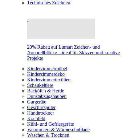
Technisches Zeichnen
20% Rabatt auf Lumart Zeichen- und
Aquarellblöcke – ideal für Skizzen und kreative
Projekte
Kinderzimmermöbel
Kinderzimmerdeko
Kinderzimmertextilien
Schaukeltiere
Backöfen & Herde
Dunstabzugshauben
Gargeräte
Geschirrspüler
Handtrockner
Kochfeld
Kühl- und Gefriergeräte
Vakuumier- & Wärmeschublade
Waschen & Trocknen