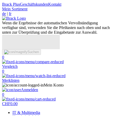
Brack Plus
Geschäftskunden
Kontakt
Mein Sortiment
de
|
fr
Wenn die Ergebnisse der automatischen Vervollständigung
verfügbar sind, verwenden Sie die Pfeiltasten nach oben und nach
unten zur Überprüfung und die Eingabetaste zur Auswahl.
Suchen
0
Vergleich
0
Merklisten
Mein Konto
Anmelden
0
CHF
0.00
IT & Multimedia