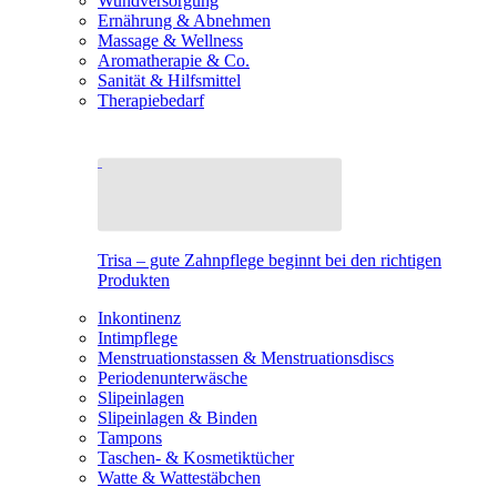
Wundversorgung
Ernährung & Abnehmen
Massage & Wellness
Aromatherapie & Co.
Sanität & Hilfsmittel
Therapiebedarf
Trisa – gute Zahnpflege beginnt bei den richtigen
Produkten
Inkontinenz
Intimpflege
Menstruationstassen & Menstruationsdiscs
Periodenunterwäsche
Slipeinlagen
Slipeinlagen & Binden
Tampons
Taschen- & Kosmetiktücher
Watte & Wattestäbchen