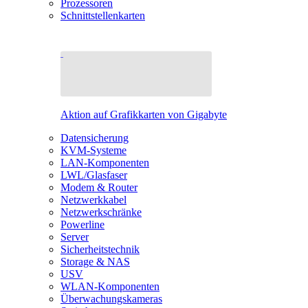
Prozessoren
Schnittstellenkarten
Aktion auf Grafikkarten von Gigabyte
Datensicherung
KVM-Systeme
LAN-Komponenten
LWL/Glasfaser
Modem & Router
Netzwerkkabel
Netzwerkschränke
Powerline
Server
Sicherheitstechnik
Storage & NAS
USV
WLAN-Komponenten
Überwachungskameras