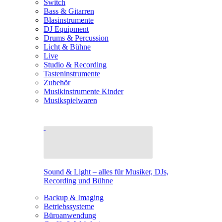
Switch
Bass & Gitarren
Blasinstrumente
DJ Equipment
Drums & Percussion
Licht & Bühne
Live
Studio & Recording
Tasteninstrumente
Zubehör
Musikinstrumente Kinder
Musikspielwaren
Sound & Light – alles für Musiker, DJs,
Recording und Bühne
Backup & Imaging
Betriebssysteme
Büroanwendung