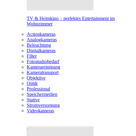
TV & Heimkino – perfektes Entertainment im
Wohnzimmer
Actionkameras
Analogkameras
Beleuchtung
Digitalkameras
Filter
Fotostudiobedarf
Kamerareinigung
Kameratransport
Objektive
Optik
Professional
Speichermedien
Stative
Stromversorgung
Videokameras