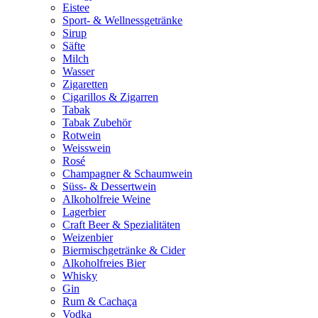
Eistee
Sport- & Wellnessgetränke
Sirup
Säfte
Milch
Wasser
Zigaretten
Cigarillos & Zigarren
Tabak
Tabak Zubehör
Rotwein
Weisswein
Rosé
Champagner & Schaumwein
Süss- & Dessertwein
Alkoholfreie Weine
Lagerbier
Craft Beer & Spezialitäten
Weizenbier
Biermischgetränke & Cider
Alkoholfreies Bier
Whisky
Gin
Rum & Cachaça
Vodka