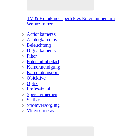
TV & Heimkino – perfektes Entertainment im
Wohnzimmer
Actionkameras
Analogkameras
Beleuchtung
Digitalkameras
Filter
Fotostudiobedarf
Kamerareinigung
Kameratransport
Objektive
Optik
Professional
Speichermedien
Stative
Stromversorgung
Videokameras