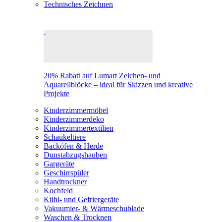
Technisches Zeichnen
20% Rabatt auf Lumart Zeichen- und
Aquarellblöcke – ideal für Skizzen und kreative
Projekte
Kinderzimmermöbel
Kinderzimmerdeko
Kinderzimmertextilien
Schaukeltiere
Backöfen & Herde
Dunstabzugshauben
Gargeräte
Geschirrspüler
Handtrockner
Kochfeld
Kühl- und Gefriergeräte
Vakuumier- & Wärmeschublade
Waschen & Trocknen