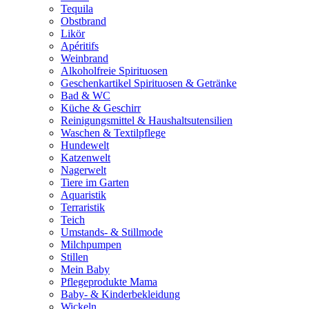
Tequila
Obstbrand
Likör
Apéritifs
Weinbrand
Alkoholfreie Spirituosen
Geschenkartikel Spirituosen & Getränke
Bad & WC
Küche & Geschirr
Reinigungsmittel & Haushaltsutensilien
Waschen & Textilpflege
Hundewelt
Katzenwelt
Nagerwelt
Tiere im Garten
Aquaristik
Terraristik
Teich
Umstands- & Stillmode
Milchpumpen
Stillen
Mein Baby
Pflegeprodukte Mama
Baby- & Kinderbekleidung
Wickeln