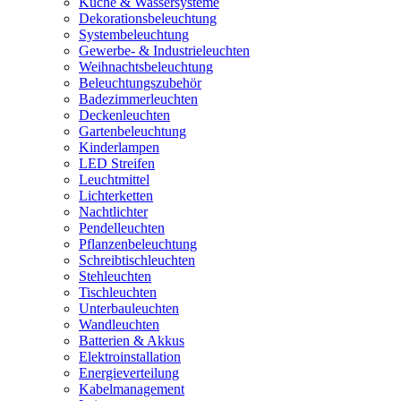
Küche & Wassersysteme
Dekorationsbeleuchtung
Systembeleuchtung
Gewerbe- & Industrieleuchten
Weihnachtsbeleuchtung
Beleuchtungszubehör
Badezimmerleuchten
Deckenleuchten
Gartenbeleuchtung
Kinderlampen
LED Streifen
Leuchtmittel
Lichterketten
Nachtlichter
Pendelleuchten
Pflanzenbeleuchtung
Schreibtischleuchten
Stehleuchten
Tischleuchten
Unterbauleuchten
Wandleuchten
Batterien & Akkus
Elektroinstallation
Energieverteilung
Kabelmanagement