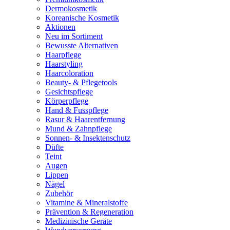
Dermokosmetik
Koreanische Kosmetik
Aktionen
Neu im Sortiment
Bewusste Alternativen
Haarpflege
Haarstyling
Haarcoloration
Beauty- & Pflegetools
Gesichtspflege
Körperpflege
Hand & Fusspflege
Rasur & Haarentfernung
Mund & Zahnpflege
Sonnen- & Insektenschutz
Düfte
Teint
Augen
Lippen
Nägel
Zubehör
Vitamine & Mineralstoffe
Prävention & Regeneration
Medizinische Geräte