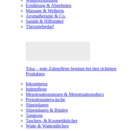
Wundversorgung
Ernährung & Abnehmen
Massage & Wellness
Aromatherapie & Co.
Sanität & Hilfsmittel
Therapiebedarf
Trisa – gute Zahnpflege beginnt bei den richtigen
Produkten
Inkontinenz
Intimpflege
Menstruationstassen & Menstruationsdiscs
Periodenunterwäsche
Slipeinlagen
Slipeinlagen & Binden
Tampons
Taschen- & Kosmetiktücher
Watte & Wattestäbchen