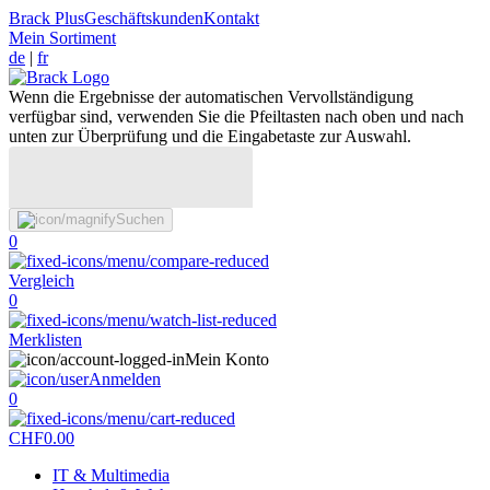
Brack Plus
Geschäftskunden
Kontakt
Mein Sortiment
de
|
fr
Wenn die Ergebnisse der automatischen Vervollständigung
verfügbar sind, verwenden Sie die Pfeiltasten nach oben und nach
unten zur Überprüfung und die Eingabetaste zur Auswahl.
Suchen
0
Vergleich
0
Merklisten
Mein Konto
Anmelden
0
CHF
0.00
IT & Multimedia