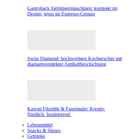
Gastroback Siebträgermaschinen: kompakt im
Design, gross im Espresso-Genuss
Swiss Diamond: hochwertiges Kochgeschirr mit
diamantverstärkter Antihaftbeschichtung
Kawaii Filzstifte & Fasermaler: Kreativ.
Niedlich. Inspirierend.
Lebensmittel
Snacks & Süsses
Getränke