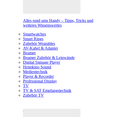
Alles rund ums Handy – Tipps, Tricks und
weiteres Wissenswertes
Smartwatches
Smart Rings
Zubehör Wearables
AV-Kabel & Adapter
Beamer
Beamer Zubehör & Leinwände
Digital Signage Player
Heimkino Sound
Medientechnik
Player & Recorder
Professional Display
TV
TV & SAT Empfangstechnik
Zubehör TV