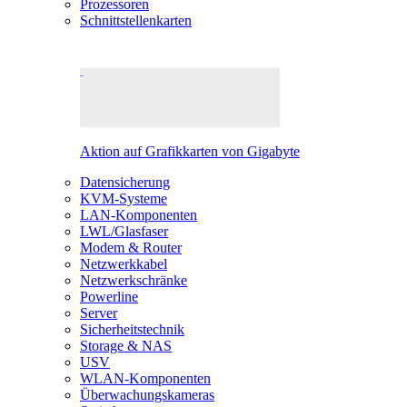
Prozessoren
Schnittstellenkarten
Aktion auf Grafikkarten von Gigabyte
Datensicherung
KVM-Systeme
LAN-Komponenten
LWL/Glasfaser
Modem & Router
Netzwerkkabel
Netzwerkschränke
Powerline
Server
Sicherheitstechnik
Storage & NAS
USV
WLAN-Komponenten
Überwachungskameras