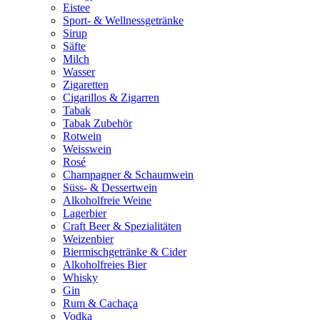
Eistee
Sport- & Wellnessgetränke
Sirup
Säfte
Milch
Wasser
Zigaretten
Cigarillos & Zigarren
Tabak
Tabak Zubehör
Rotwein
Weisswein
Rosé
Champagner & Schaumwein
Süss- & Dessertwein
Alkoholfreie Weine
Lagerbier
Craft Beer & Spezialitäten
Weizenbier
Biermischgetränke & Cider
Alkoholfreies Bier
Whisky
Gin
Rum & Cachaça
Vodka