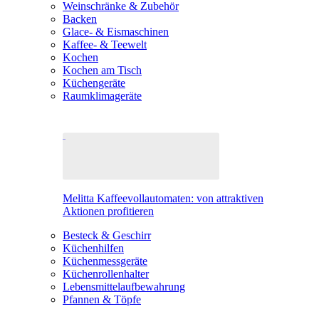
Weinschränke & Zubehör
Backen
Glace- & Eismaschinen
Kaffee- & Teewelt
Kochen
Kochen am Tisch
Küchengeräte
Raumklimageräte
Melitta Kaffeevollautomaten: von attraktiven
Aktionen profitieren
Besteck & Geschirr
Küchenhilfen
Küchenmessgeräte
Küchenrollenhalter
Lebensmittelaufbewahrung
Pfannen & Töpfe