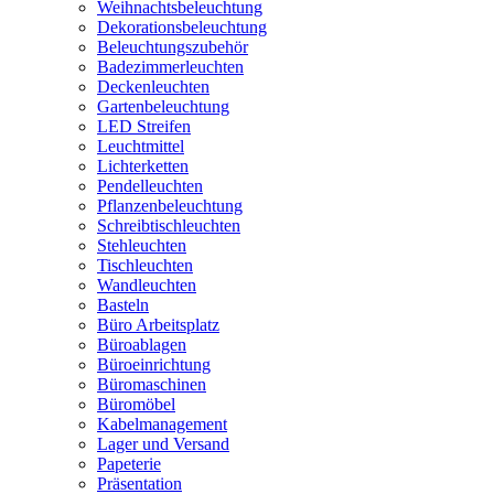
Weihnachtsbeleuchtung
Dekorationsbeleuchtung
Beleuchtungszubehör
Badezimmerleuchten
Deckenleuchten
Gartenbeleuchtung
LED Streifen
Leuchtmittel
Lichterketten
Pendelleuchten
Pflanzenbeleuchtung
Schreibtischleuchten
Stehleuchten
Tischleuchten
Wandleuchten
Basteln
Büro Arbeitsplatz
Büroablagen
Büroeinrichtung
Büromaschinen
Büromöbel
Kabelmanagement
Lager und Versand
Papeterie
Präsentation