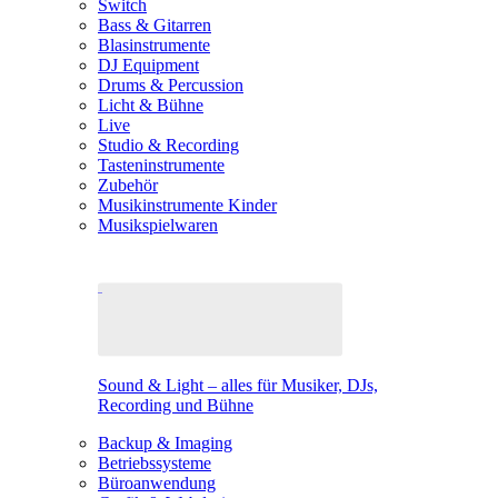
Switch
Bass & Gitarren
Blasinstrumente
DJ Equipment
Drums & Percussion
Licht & Bühne
Live
Studio & Recording
Tasteninstrumente
Zubehör
Musikinstrumente Kinder
Musikspielwaren
Sound & Light – alles für Musiker, DJs,
Recording und Bühne
Backup & Imaging
Betriebssysteme
Büroanwendung