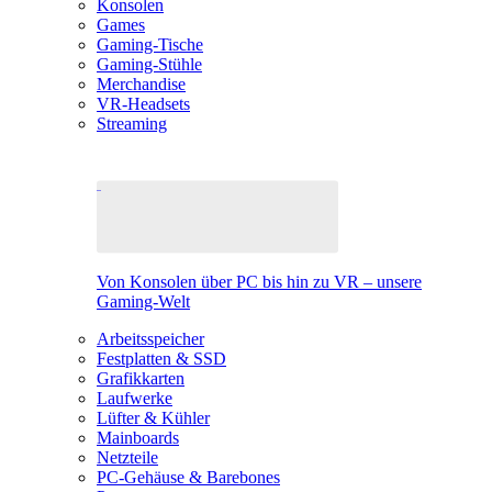
Konsolen
Games
Gaming-Tische
Gaming-Stühle
Merchandise
VR-Headsets
Streaming
Von Konsolen über PC bis hin zu VR – unsere
Gaming-Welt
Arbeitsspeicher
Festplatten & SSD
Grafikkarten
Laufwerke
Lüfter & Kühler
Mainboards
Netzteile
PC-Gehäuse & Barebones