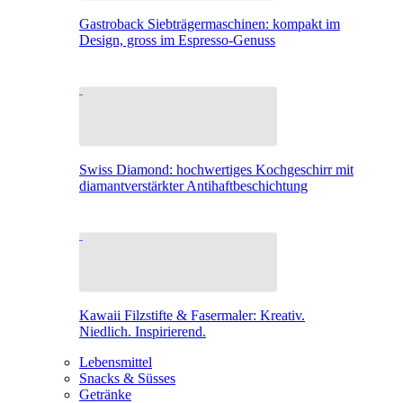
Gastroback Siebträgermaschinen: kompakt im
Design, gross im Espresso-Genuss
Swiss Diamond: hochwertiges Kochgeschirr mit
diamantverstärkter Antihaftbeschichtung
Kawaii Filzstifte & Fasermaler: Kreativ.
Niedlich. Inspirierend.
Lebensmittel
Snacks & Süsses
Getränke