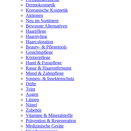
Dermokosmetik
Koreanische Kosmetik
Aktionen
Neu im Sortiment
Bewusste Alternativen
Haarpflege
Haarstyling
Haarcoloration
Beauty- & Pflegetools
Gesichtspflege
Körperpflege
Hand & Fusspflege
Rasur & Haarentfernung
Mund & Zahnpflege
Sonnen- & Insektenschutz
Düfte
Teint
Augen
Lippen
Nägel
Zubehör
Vitamine & Mineralstoffe
Prävention & Regeneration
Medizinische Geräte