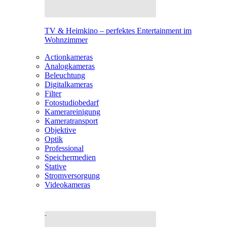
TV & Heimkino – perfektes Entertainment im
Wohnzimmer
Actionkameras
Analogkameras
Beleuchtung
Digitalkameras
Filter
Fotostudiobedarf
Kamerareinigung
Kameratransport
Objektive
Optik
Professional
Speichermedien
Stative
Stromversorgung
Videokameras