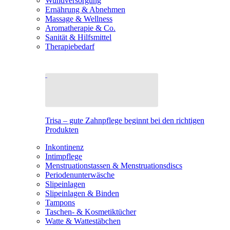
Wundversorgung
Ernährung & Abnehmen
Massage & Wellness
Aromatherapie & Co.
Sanität & Hilfsmittel
Therapiebedarf
Trisa – gute Zahnpflege beginnt bei den richtigen
Produkten
Inkontinenz
Intimpflege
Menstruationstassen & Menstruationsdiscs
Periodenunterwäsche
Slipeinlagen
Slipeinlagen & Binden
Tampons
Taschen- & Kosmetiktücher
Watte & Wattestäbchen