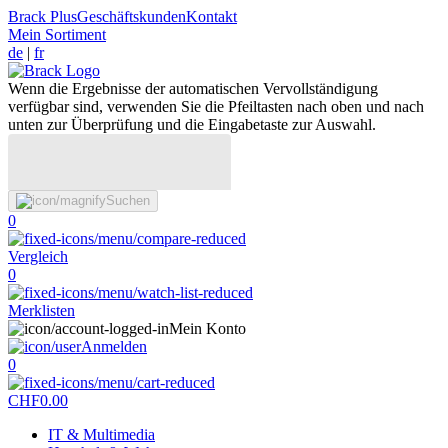
Brack Plus
Geschäftskunden
Kontakt
Mein Sortiment
de
|
fr
Wenn die Ergebnisse der automatischen Vervollständigung
verfügbar sind, verwenden Sie die Pfeiltasten nach oben und nach
unten zur Überprüfung und die Eingabetaste zur Auswahl.
Suchen
0
Vergleich
0
Merklisten
Mein Konto
Anmelden
0
CHF
0.00
IT & Multimedia