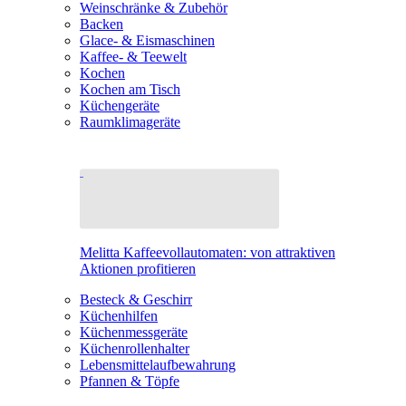
Weinschränke & Zubehör
Backen
Glace- & Eismaschinen
Kaffee- & Teewelt
Kochen
Kochen am Tisch
Küchengeräte
Raumklimageräte
Melitta Kaffeevollautomaten: von attraktiven
Aktionen profitieren
Besteck & Geschirr
Küchenhilfen
Küchenmessgeräte
Küchenrollenhalter
Lebensmittelaufbewahrung
Pfannen & Töpfe