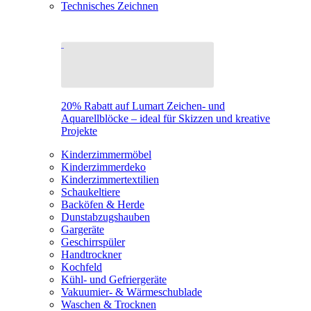
Technisches Zeichnen
20% Rabatt auf Lumart Zeichen- und
Aquarellblöcke – ideal für Skizzen und kreative
Projekte
Kinderzimmermöbel
Kinderzimmerdeko
Kinderzimmertextilien
Schaukeltiere
Backöfen & Herde
Dunstabzugshauben
Gargeräte
Geschirrspüler
Handtrockner
Kochfeld
Kühl- und Gefriergeräte
Vakuumier- & Wärmeschublade
Waschen & Trocknen