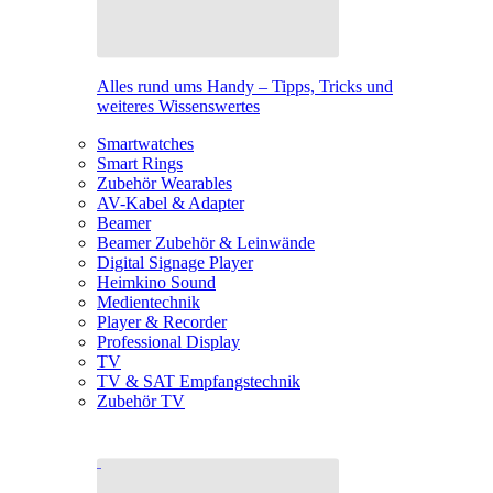
Alles rund ums Handy – Tipps, Tricks und
weiteres Wissenswertes
Smartwatches
Smart Rings
Zubehör Wearables
AV-Kabel & Adapter
Beamer
Beamer Zubehör & Leinwände
Digital Signage Player
Heimkino Sound
Medientechnik
Player & Recorder
Professional Display
TV
TV & SAT Empfangstechnik
Zubehör TV