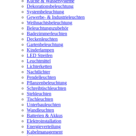
Küche & Wassersysteme
Dekorationsbeleuchtung
Systembeleuchtung
Gewerbe- & Industrieleuchten
Weihnachtsbeleuchtung
Beleuchtungszubehör
Badezimmerleuchten
Deckenleuchten
Gartenbeleuchtung
Kinderlampen
LED Streifen
Leuchtmittel
Lichterketten
Nachtlichter
Pendelleuchten
Pflanzenbeleuchtung
Schreibtischleuchten
Stehleuchten
Tischleuchten
Unterbauleuchten
Wandleuchten
Batterien & Akkus
Elektroinstallation
Energieverteilung
Kabelmanagement