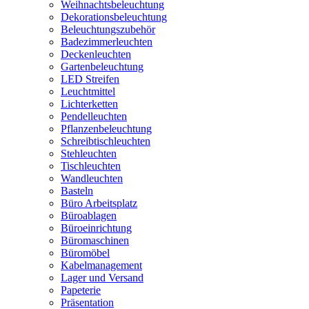
Weihnachtsbeleuchtung
Dekorationsbeleuchtung
Beleuchtungszubehör
Badezimmerleuchten
Deckenleuchten
Gartenbeleuchtung
LED Streifen
Leuchtmittel
Lichterketten
Pendelleuchten
Pflanzenbeleuchtung
Schreibtischleuchten
Stehleuchten
Tischleuchten
Wandleuchten
Basteln
Büro Arbeitsplatz
Büroablagen
Büroeinrichtung
Büromaschinen
Büromöbel
Kabelmanagement
Lager und Versand
Papeterie
Präsentation