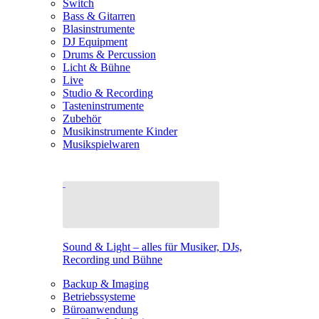
Switch
Bass & Gitarren
Blasinstrumente
DJ Equipment
Drums & Percussion
Licht & Bühne
Live
Studio & Recording
Tasteninstrumente
Zubehör
Musikinstrumente Kinder
Musikspielwaren
Sound & Light – alles für Musiker, DJs,
Recording und Bühne
Backup & Imaging
Betriebssysteme
Büroanwendung