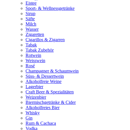
Eistee
Sport- & Wellnessgetränke
Sirup
Säfte
Milch
Wasser
Zigaretten
Cigarillos & Zigarren
Tabak
Tabak Zubehör
Rotwein
Weisswein
Rosé
Champagner & Schaumwein
Süss- & Dessertwein
Alkoholfreie Weine
Lagerbier
Craft Beer & Spezialitäten
Weizenbier
Biermischgetränke & Cider
Alkoholfreies Bier
Whisky
Gin
Rum & Cachaça
Vodka