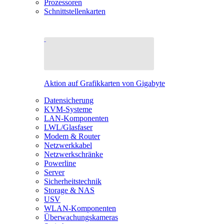
Prozessoren
Schnittstellenkarten
Aktion auf Grafikkarten von Gigabyte
Datensicherung
KVM-Systeme
LAN-Komponenten
LWL/Glasfaser
Modem & Router
Netzwerkkabel
Netzwerkschränke
Powerline
Server
Sicherheitstechnik
Storage & NAS
USV
WLAN-Komponenten
Überwachungskameras