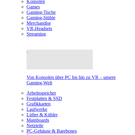
Konsolen
Games
Gaming-Tische
Gaming-Stühle
Merchandise
VR-Headsets
Streaming
Von Konsolen über PC bis hin zu VR – unsere
Gaming-Welt
Arbeitsspeicher
Festplatten & SSD
Grafikkarten
Laufwerke
Lüfter & Kühler
Mainboards
Netzteile
PC-Gehäuse & Barebones