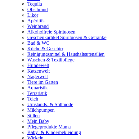
Tequila
Obstbrand
Likör
Apéritifs
Weinbrand
Alkoholfreie Spirituosen
Geschenkartikel Spirituosen & Getränke
Bad & WC
Küche & Geschirr
Reinigungsmittel & Haushaltsutensilien
Waschen & Textilpflege
Hundewelt
Katzenwelt
Nagerwelt
Tiere im Garten
Aquaristik
Terraristik
Teich
Umstands- & Stillmode
Milchpumpen
Stillen
Mein Baby
Pflegeprodukte Mama
Baby- & Kinderbekleidung
Wickeln