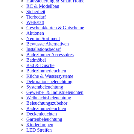
Haussteuerung & Smart Home
RC & Modellbau
Sicherheit
Tierbedarf
Werkstatt
Geschenkkarten & Gutscheine
Aktionen
Neu im Sortiment
Bewusste Alternativen
Installationsbedarf
Badezimmer Accessoires
Badmöbel
Bad & Dusche
Badezimmerleuchten
Küche & Wassersysteme
Dekorationsbeleuchtung
Systembeleuchtung
Gewerbe- & Industrieleuchten
Weihnachtsbeleuchtung
Beleuchtungszubehör
Badezimmerleuchten
Deckenleuchten
Gartenbeleuchtung
Kinderlampen
LED Streifen