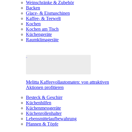
Weinschränke & Zubehör
Backen
Glace- & Eismaschinen
Kaffee- & Teewelt
Kochen
Kochen am Tisch
Küchengeräte
Raumklimageräte
Melitta Kaffeevollautomaten: von attraktiven
Aktionen profitieren
Besteck & Geschirr
Küchenhilfen
Küchenmessgeräte
Küchenrollenhalter
Lebensmittelaufbewahrung
Pfannen & Töpfe