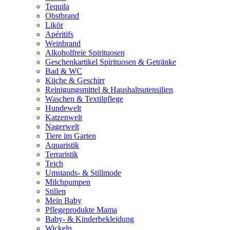
Tequila
Obstbrand
Likör
Apéritifs
Weinbrand
Alkoholfreie Spirituosen
Geschenkartikel Spirituosen & Getränke
Bad & WC
Küche & Geschirr
Reinigungsmittel & Haushaltsutensilien
Waschen & Textilpflege
Hundewelt
Katzenwelt
Nagerwelt
Tiere im Garten
Aquaristik
Terraristik
Teich
Umstands- & Stillmode
Milchpumpen
Stillen
Mein Baby
Pflegeprodukte Mama
Baby- & Kinderbekleidung
Wickeln