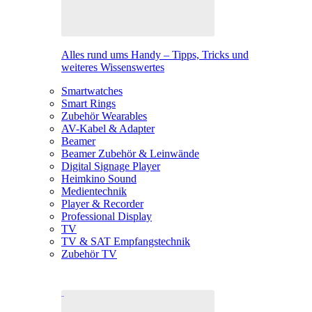
Alles rund ums Handy – Tipps, Tricks und
weiteres Wissenswertes
Smartwatches
Smart Rings
Zubehör Wearables
AV-Kabel & Adapter
Beamer
Beamer Zubehör & Leinwände
Digital Signage Player
Heimkino Sound
Medientechnik
Player & Recorder
Professional Display
TV
TV & SAT Empfangstechnik
Zubehör TV