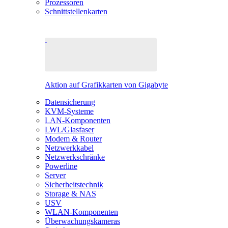
Prozessoren
Schnittstellenkarten
Aktion auf Grafikkarten von Gigabyte
Datensicherung
KVM-Systeme
LAN-Komponenten
LWL/Glasfaser
Modem & Router
Netzwerkkabel
Netzwerkschränke
Powerline
Server
Sicherheitstechnik
Storage & NAS
USV
WLAN-Komponenten
Überwachungskameras