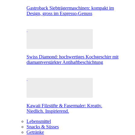
Gastroback Siebträgermaschinen: kompakt im
Design, gross im Espresso-Genuss
Swiss Diamond: hochwertiges Kochgeschirr mit
diamantverstärkter Antihaftbeschichtung
Kawaii Filzstifte & Fasermaler: Kreativ.
Niedlich. Inspirierend.
Lebensmittel
Snacks & Süsses
Getränke