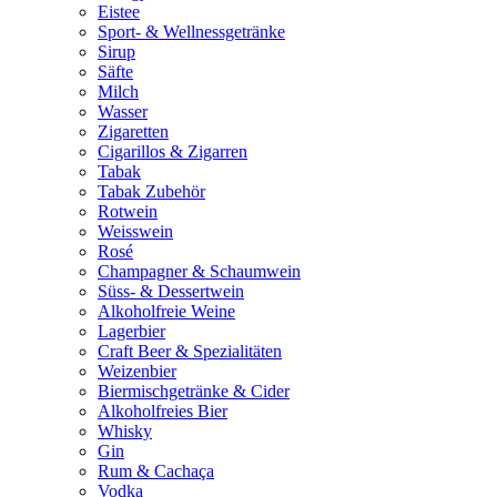
Eistee
Sport- & Wellnessgetränke
Sirup
Säfte
Milch
Wasser
Zigaretten
Cigarillos & Zigarren
Tabak
Tabak Zubehör
Rotwein
Weisswein
Rosé
Champagner & Schaumwein
Süss- & Dessertwein
Alkoholfreie Weine
Lagerbier
Craft Beer & Spezialitäten
Weizenbier
Biermischgetränke & Cider
Alkoholfreies Bier
Whisky
Gin
Rum & Cachaça
Vodka