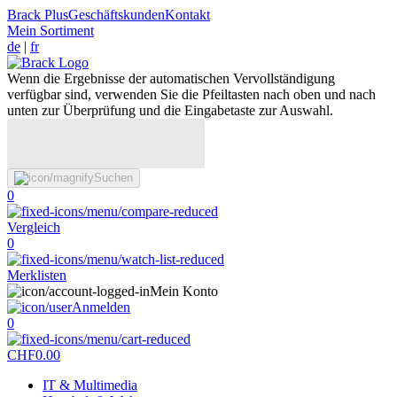
Brack Plus
Geschäftskunden
Kontakt
Mein Sortiment
de
|
fr
Wenn die Ergebnisse der automatischen Vervollständigung
verfügbar sind, verwenden Sie die Pfeiltasten nach oben und nach
unten zur Überprüfung und die Eingabetaste zur Auswahl.
Suchen
0
Vergleich
0
Merklisten
Mein Konto
Anmelden
0
CHF
0.00
IT & Multimedia