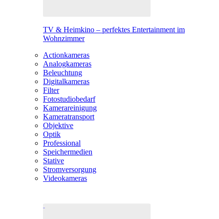
TV & Heimkino – perfektes Entertainment im
Wohnzimmer
Actionkameras
Analogkameras
Beleuchtung
Digitalkameras
Filter
Fotostudiobedarf
Kamerareinigung
Kameratransport
Objektive
Optik
Professional
Speichermedien
Stative
Stromversorgung
Videokameras