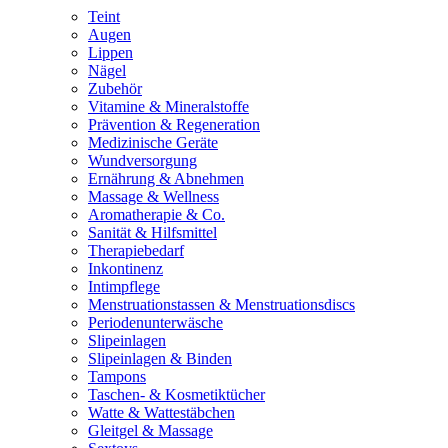
Teint
Augen
Lippen
Nägel
Zubehör
Vitamine & Mineralstoffe
Prävention & Regeneration
Medizinische Geräte
Wundversorgung
Ernährung & Abnehmen
Massage & Wellness
Aromatherapie & Co.
Sanität & Hilfsmittel
Therapiebedarf
Inkontinenz
Intimpflege
Menstruationstassen & Menstruationsdiscs
Periodenunterwäsche
Slipeinlagen
Slipeinlagen & Binden
Tampons
Taschen- & Kosmetiktücher
Watte & Wattestäbchen
Gleitgel & Massage