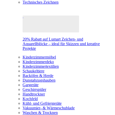
Technisches Zeichnen
20% Rabatt auf Lumart Zeichen- und
Aquarellblöcke – ideal für Skizzen und kreative
Projekte
Kinderzimmermöbel
Kinderzimmerdeko
Kinderzimmertextilien
Schaukeltiere
Backöfen & Herde
Dunstabzugshauben
Gargeräte
Geschirrspüler
Handtrockner
Kochfeld
Kühl- und Gefriergeräte
Vakuumier- & Wärmeschublade
Waschen & Trocknen