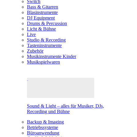
Switch
Bass & Gitarren
Blasinstrumente
DJ Equipment
Drums & Percussion
Licht & Bühne
Live
Studio & Recording
Tasteninstrumente
Zubehör
Musikinstrumente Kinder
Musikspielwaren
Sound & Light – alles für Musiker, DJs,
Recording und Bühne
Backup & Imaging
Betriebssysteme
Büroanwendung