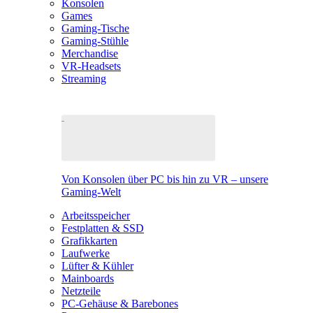
Konsolen
Games
Gaming-Tische
Gaming-Stühle
Merchandise
VR-Headsets
Streaming
Von Konsolen über PC bis hin zu VR – unsere
Gaming-Welt
Arbeitsspeicher
Festplatten & SSD
Grafikkarten
Laufwerke
Lüfter & Kühler
Mainboards
Netzteile
PC-Gehäuse & Barebones