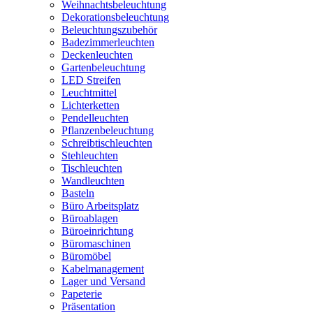
Weihnachtsbeleuchtung
Dekorationsbeleuchtung
Beleuchtungszubehör
Badezimmerleuchten
Deckenleuchten
Gartenbeleuchtung
LED Streifen
Leuchtmittel
Lichterketten
Pendelleuchten
Pflanzenbeleuchtung
Schreibtischleuchten
Stehleuchten
Tischleuchten
Wandleuchten
Basteln
Büro Arbeitsplatz
Büroablagen
Büroeinrichtung
Büromaschinen
Büromöbel
Kabelmanagement
Lager und Versand
Papeterie
Präsentation