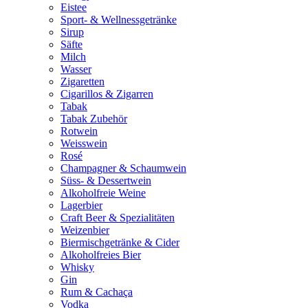
Eistee
Sport- & Wellnessgetränke
Sirup
Säfte
Milch
Wasser
Zigaretten
Cigarillos & Zigarren
Tabak
Tabak Zubehör
Rotwein
Weisswein
Rosé
Champagner & Schaumwein
Süss- & Dessertwein
Alkoholfreie Weine
Lagerbier
Craft Beer & Spezialitäten
Weizenbier
Biermischgetränke & Cider
Alkoholfreies Bier
Whisky
Gin
Rum & Cachaça
Vodka