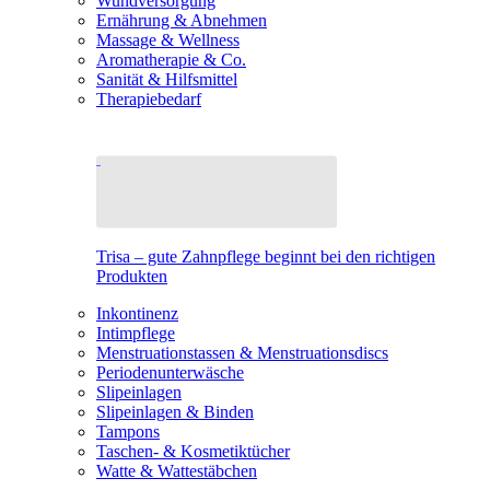
Wundversorgung
Ernährung & Abnehmen
Massage & Wellness
Aromatherapie & Co.
Sanität & Hilfsmittel
Therapiebedarf
Trisa – gute Zahnpflege beginnt bei den richtigen
Produkten
Inkontinenz
Intimpflege
Menstruationstassen & Menstruationsdiscs
Periodenunterwäsche
Slipeinlagen
Slipeinlagen & Binden
Tampons
Taschen- & Kosmetiktücher
Watte & Wattestäbchen