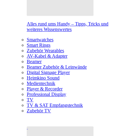
Alles rund ums Handy – Tipps, Tricks und
weiteres Wissenswertes
Smartwatches
Smart Rings
Zubehör Wearables
AV-Kabel & Adapter
Beamer
Beamer Zubehör & Leinwände
Digital Signage Player
Heimkino Sound
Medientechnik
Player & Recorder
Professional Display
TV
TV & SAT Empfangstechnik
Zubehör TV