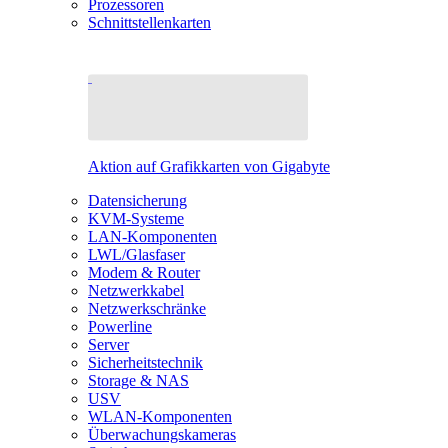
Prozessoren
Schnittstellenkarten
Aktion auf Grafikkarten von Gigabyte
Datensicherung
KVM-Systeme
LAN-Komponenten
LWL/Glasfaser
Modem & Router
Netzwerkkabel
Netzwerkschränke
Powerline
Server
Sicherheitstechnik
Storage & NAS
USV
WLAN-Komponenten
Überwachungskameras