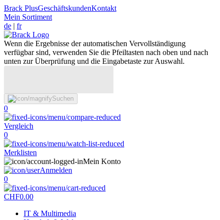
Brack Plus
Geschäftskunden
Kontakt
Mein Sortiment
de
|
fr
Wenn die Ergebnisse der automatischen Vervollständigung
verfügbar sind, verwenden Sie die Pfeiltasten nach oben und nach
unten zur Überprüfung und die Eingabetaste zur Auswahl.
Suchen
0
Vergleich
0
Merklisten
Mein Konto
Anmelden
0
CHF
0.00
IT & Multimedia