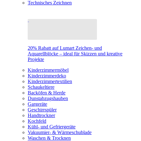
Technisches Zeichnen
20% Rabatt auf Lumart Zeichen- und
Aquarellblöcke – ideal für Skizzen und kreative
Projekte
Kinderzimmermöbel
Kinderzimmerdeko
Kinderzimmertextilien
Schaukeltiere
Backöfen & Herde
Dunstabzugshauben
Gargeräte
Geschirrspüler
Handtrockner
Kochfeld
Kühl- und Gefriergeräte
Vakuumier- & Wärmeschublade
Waschen & Trocknen