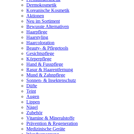
Dermokosmetik
Koreanische Kosmetik
Aktionen
Neu im Sortiment
Bewusste Alternativen
Haarpflege
Haarstyling
Haarcoloration
Beauty- & Pflegetools
Gesichtspflege
Körperpflege
Hand & Fusspflege
Rasur & Haarentfernung
Mund & Zahnpflege
Sonnen- & Insektenschutz
Düfte
Teint
Augen
Lippen
Nägel
Zubehör
Vitamine & Mineralstoffe
Prävention & Regeneration
Medizinische Geräte