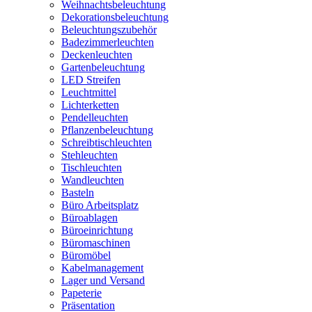
Weihnachtsbeleuchtung
Dekorationsbeleuchtung
Beleuchtungszubehör
Badezimmerleuchten
Deckenleuchten
Gartenbeleuchtung
LED Streifen
Leuchtmittel
Lichterketten
Pendelleuchten
Pflanzenbeleuchtung
Schreibtischleuchten
Stehleuchten
Tischleuchten
Wandleuchten
Basteln
Büro Arbeitsplatz
Büroablagen
Büroeinrichtung
Büromaschinen
Büromöbel
Kabelmanagement
Lager und Versand
Papeterie
Präsentation