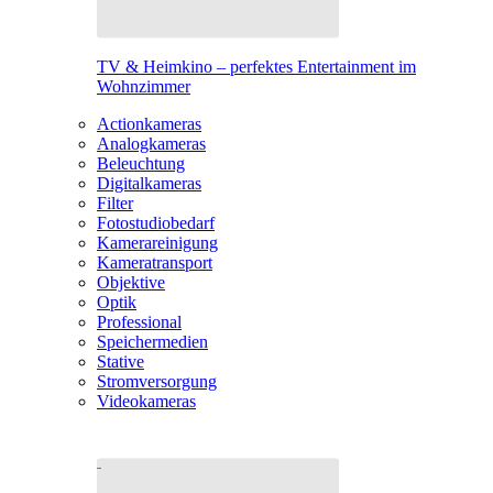
TV & Heimkino – perfektes Entertainment im
Wohnzimmer
Actionkameras
Analogkameras
Beleuchtung
Digitalkameras
Filter
Fotostudiobedarf
Kamerareinigung
Kameratransport
Objektive
Optik
Professional
Speichermedien
Stative
Stromversorgung
Videokameras