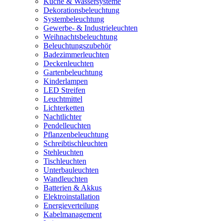
Küche & Wassersysteme
Dekorationsbeleuchtung
Systembeleuchtung
Gewerbe- & Industrieleuchten
Weihnachtsbeleuchtung
Beleuchtungszubehör
Badezimmerleuchten
Deckenleuchten
Gartenbeleuchtung
Kinderlampen
LED Streifen
Leuchtmittel
Lichterketten
Nachtlichter
Pendelleuchten
Pflanzenbeleuchtung
Schreibtischleuchten
Stehleuchten
Tischleuchten
Unterbauleuchten
Wandleuchten
Batterien & Akkus
Elektroinstallation
Energieverteilung
Kabelmanagement