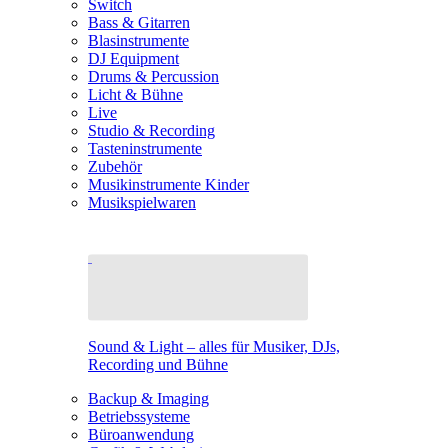
Switch
Bass & Gitarren
Blasinstrumente
DJ Equipment
Drums & Percussion
Licht & Bühne
Live
Studio & Recording
Tasteninstrumente
Zubehör
Musikinstrumente Kinder
Musikspielwaren
Sound & Light – alles für Musiker, DJs,
Recording und Bühne
Backup & Imaging
Betriebssysteme
Büroanwendung