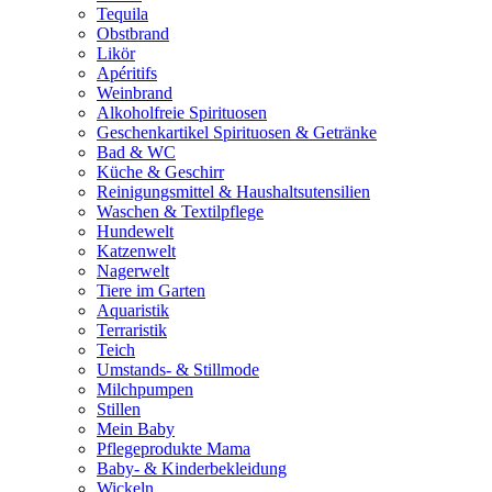
Tequila
Obstbrand
Likör
Apéritifs
Weinbrand
Alkoholfreie Spirituosen
Geschenkartikel Spirituosen & Getränke
Bad & WC
Küche & Geschirr
Reinigungsmittel & Haushaltsutensilien
Waschen & Textilpflege
Hundewelt
Katzenwelt
Nagerwelt
Tiere im Garten
Aquaristik
Terraristik
Teich
Umstands- & Stillmode
Milchpumpen
Stillen
Mein Baby
Pflegeprodukte Mama
Baby- & Kinderbekleidung
Wickeln