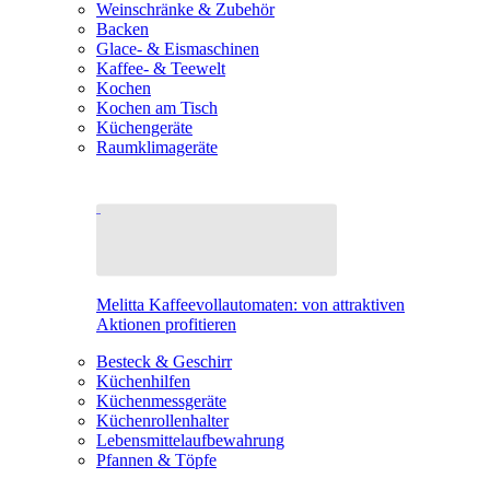
Weinschränke & Zubehör
Backen
Glace- & Eismaschinen
Kaffee- & Teewelt
Kochen
Kochen am Tisch
Küchengeräte
Raumklimageräte
Melitta Kaffeevollautomaten: von attraktiven
Aktionen profitieren
Besteck & Geschirr
Küchenhilfen
Küchenmessgeräte
Küchenrollenhalter
Lebensmittelaufbewahrung
Pfannen & Töpfe