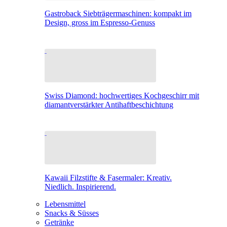
Gastroback Siebträgermaschinen: kompakt im
Design, gross im Espresso-Genuss
Swiss Diamond: hochwertiges Kochgeschirr mit
diamantverstärkter Antihaftbeschichtung
Kawaii Filzstifte & Fasermaler: Kreativ.
Niedlich. Inspirierend.
Lebensmittel
Snacks & Süsses
Getränke