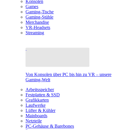
Konsolen
Games
Gaming-Tische
Gaming-Stühle
Merchandise
VR-Headsets
Streaming
Von Konsolen über PC bis hin zu VR – unsere
Gaming-Welt
Arbeitsspeicher
Festplatten & SSD
Grafikkarten
Laufwerke
Lüfter & Kühler
Mainboards
Netzteile
PC-Gehäuse & Barebones