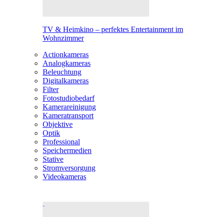
TV & Heimkino – perfektes Entertainment im
Wohnzimmer
Actionkameras
Analogkameras
Beleuchtung
Digitalkameras
Filter
Fotostudiobedarf
Kamerareinigung
Kameratransport
Objektive
Optik
Professional
Speichermedien
Stative
Stromversorgung
Videokameras