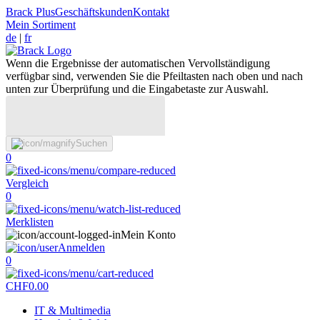
Brack Plus
Geschäftskunden
Kontakt
Mein Sortiment
de
|
fr
Wenn die Ergebnisse der automatischen Vervollständigung
verfügbar sind, verwenden Sie die Pfeiltasten nach oben und nach
unten zur Überprüfung und die Eingabetaste zur Auswahl.
Suchen
0
Vergleich
0
Merklisten
Mein Konto
Anmelden
0
CHF
0.00
IT & Multimedia