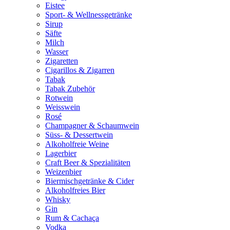
Eistee
Sport- & Wellnessgetränke
Sirup
Säfte
Milch
Wasser
Zigaretten
Cigarillos & Zigarren
Tabak
Tabak Zubehör
Rotwein
Weisswein
Rosé
Champagner & Schaumwein
Süss- & Dessertwein
Alkoholfreie Weine
Lagerbier
Craft Beer & Spezialitäten
Weizenbier
Biermischgetränke & Cider
Alkoholfreies Bier
Whisky
Gin
Rum & Cachaça
Vodka