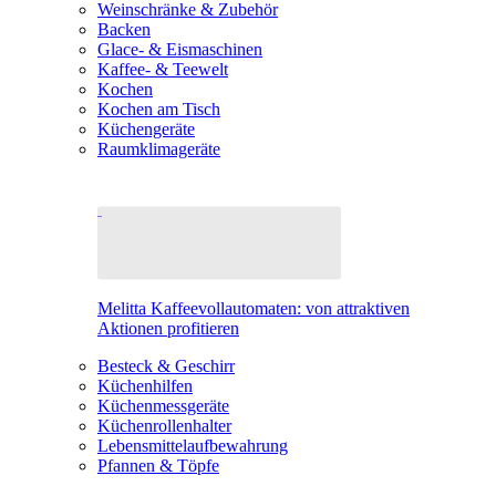
Weinschränke & Zubehör
Backen
Glace- & Eismaschinen
Kaffee- & Teewelt
Kochen
Kochen am Tisch
Küchengeräte
Raumklimageräte
Melitta Kaffeevollautomaten: von attraktiven
Aktionen profitieren
Besteck & Geschirr
Küchenhilfen
Küchenmessgeräte
Küchenrollenhalter
Lebensmittelaufbewahrung
Pfannen & Töpfe