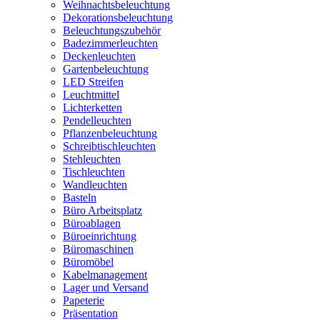
Weihnachtsbeleuchtung
Dekorationsbeleuchtung
Beleuchtungszubehör
Badezimmerleuchten
Deckenleuchten
Gartenbeleuchtung
LED Streifen
Leuchtmittel
Lichterketten
Pendelleuchten
Pflanzenbeleuchtung
Schreibtischleuchten
Stehleuchten
Tischleuchten
Wandleuchten
Basteln
Büro Arbeitsplatz
Büroablagen
Büroeinrichtung
Büromaschinen
Büromöbel
Kabelmanagement
Lager und Versand
Papeterie
Präsentation