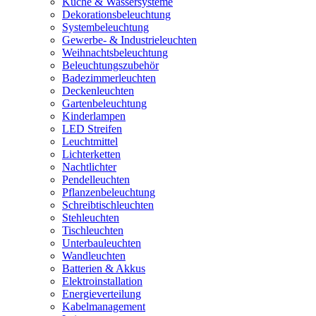
Küche & Wassersysteme
Dekorationsbeleuchtung
Systembeleuchtung
Gewerbe- & Industrieleuchten
Weihnachtsbeleuchtung
Beleuchtungszubehör
Badezimmerleuchten
Deckenleuchten
Gartenbeleuchtung
Kinderlampen
LED Streifen
Leuchtmittel
Lichterketten
Nachtlichter
Pendelleuchten
Pflanzenbeleuchtung
Schreibtischleuchten
Stehleuchten
Tischleuchten
Unterbauleuchten
Wandleuchten
Batterien & Akkus
Elektroinstallation
Energieverteilung
Kabelmanagement