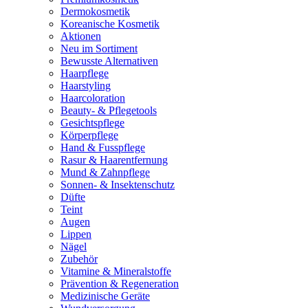
Dermokosmetik
Koreanische Kosmetik
Aktionen
Neu im Sortiment
Bewusste Alternativen
Haarpflege
Haarstyling
Haarcoloration
Beauty- & Pflegetools
Gesichtspflege
Körperpflege
Hand & Fusspflege
Rasur & Haarentfernung
Mund & Zahnpflege
Sonnen- & Insektenschutz
Düfte
Teint
Augen
Lippen
Nägel
Zubehör
Vitamine & Mineralstoffe
Prävention & Regeneration
Medizinische Geräte