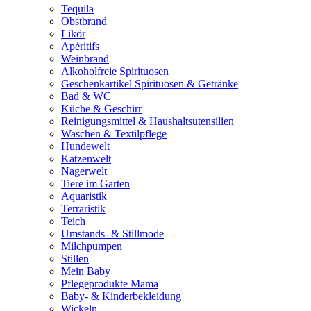
Tequila
Obstbrand
Likör
Apéritifs
Weinbrand
Alkoholfreie Spirituosen
Geschenkartikel Spirituosen & Getränke
Bad & WC
Küche & Geschirr
Reinigungsmittel & Haushaltsutensilien
Waschen & Textilpflege
Hundewelt
Katzenwelt
Nagerwelt
Tiere im Garten
Aquaristik
Terraristik
Teich
Umstands- & Stillmode
Milchpumpen
Stillen
Mein Baby
Pflegeprodukte Mama
Baby- & Kinderbekleidung
Wickeln