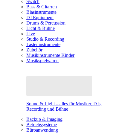
Switch
Bass & Gitarren
Blasinstrumente
DJ Equipment
Drums & Percussion
Licht & Bühne
Live
Studio & Recording
Tasteninstrumente
Zubehör
Musikinstrumente Kinder
Musikspielwaren
Sound & Light – alles für Musiker, DJs,
Recording und Bühne
Backup & Imaging
Betriebssysteme
Büroanwendung