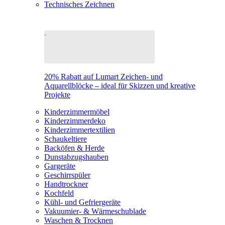
Technisches Zeichnen
20% Rabatt auf Lumart Zeichen- und
Aquarellblöcke – ideal für Skizzen und kreative
Projekte
Kinderzimmermöbel
Kinderzimmerdeko
Kinderzimmertextilien
Schaukeltiere
Backöfen & Herde
Dunstabzugshauben
Gargeräte
Geschirrspüler
Handtrockner
Kochfeld
Kühl- und Gefriergeräte
Vakuumier- & Wärmeschublade
Waschen & Trocknen