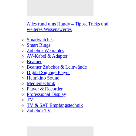
Alles rund ums Handy – Tipps, Tricks und
weiteres Wissenswertes
Smartwatches
Smart Rings
Zubehör Wearables
AV-Kabel & Adapter
Beamer
Beamer Zubehör & Leinwände
Digital Signage Player
Heimkino Sound
Medientechnik
Player & Recorder
Professional Display
TV
TV & SAT Empfangstechnik
Zubehör TV