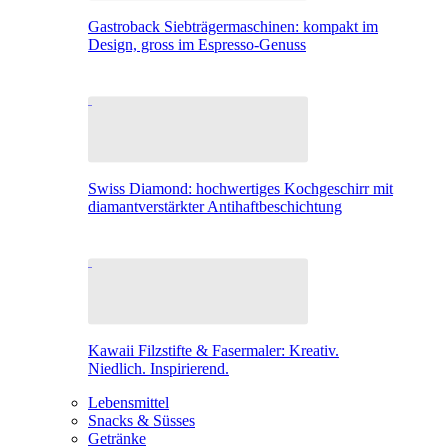
Gastroback Siebträgermaschinen: kompakt im
Design, gross im Espresso-Genuss
Swiss Diamond: hochwertiges Kochgeschirr mit
diamantverstärkter Antihaftbeschichtung
Kawaii Filzstifte & Fasermaler: Kreativ.
Niedlich. Inspirierend.
Lebensmittel
Snacks & Süsses
Getränke