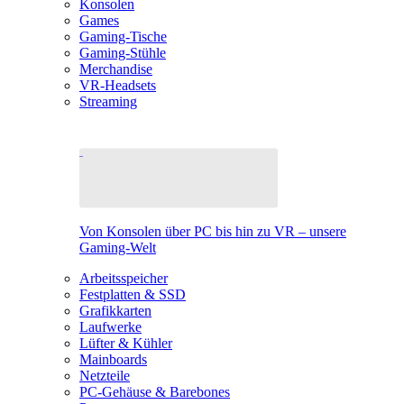
Konsolen
Games
Gaming-Tische
Gaming-Stühle
Merchandise
VR-Headsets
Streaming
Von Konsolen über PC bis hin zu VR – unsere
Gaming-Welt
Arbeitsspeicher
Festplatten & SSD
Grafikkarten
Laufwerke
Lüfter & Kühler
Mainboards
Netzteile
PC-Gehäuse & Barebones