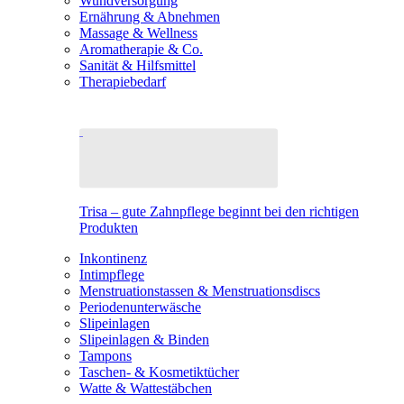
Wundversorgung
Ernährung & Abnehmen
Massage & Wellness
Aromatherapie & Co.
Sanität & Hilfsmittel
Therapiebedarf
Trisa – gute Zahnpflege beginnt bei den richtigen
Produkten
Inkontinenz
Intimpflege
Menstruationstassen & Menstruationsdiscs
Periodenunterwäsche
Slipeinlagen
Slipeinlagen & Binden
Tampons
Taschen- & Kosmetiktücher
Watte & Wattestäbchen