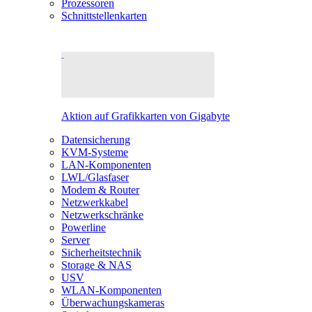
Prozessoren
Schnittstellenkarten
Aktion auf Grafikkarten von Gigabyte
Datensicherung
KVM-Systeme
LAN-Komponenten
LWL/Glasfaser
Modem & Router
Netzwerkkabel
Netzwerkschränke
Powerline
Server
Sicherheitstechnik
Storage & NAS
USV
WLAN-Komponenten
Überwachungskameras