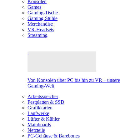
Konsolen
Games
Gaming-Tische
Gaming-Stühle
Merchandise
VR-Headsets
Streaming
Von Konsolen über PC bis hin zu VR – unsere
Gaming-Welt
Arbeitsspeicher
Festplatten & SSD
Grafikkarten
Laufwerke
Lüfter & Kühler
Mainboards
Netzteile
PC-Gehäuse & Barebones