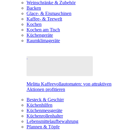
Weinschränke & Zubehör
Backen
Glace- & Eismaschinen
Kaffee- & Teewelt
Kochen
Kochen am Tisch
Küchengeräte
Raumklimageräte
Melitta Kaffeevollautomaten: von attraktiven
Aktionen profitieren
Besteck & Geschirr
Küchenhilfen
Küchenmessgeräte
Küchenrollenhalter
Lebensmittelaufbewahrung
Pfannen & Töpfe