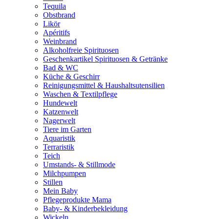
Tequila
Obstbrand
Likör
Apéritifs
Weinbrand
Alkoholfreie Spirituosen
Geschenkartikel Spirituosen & Getränke
Bad & WC
Küche & Geschirr
Reinigungsmittel & Haushaltsutensilien
Waschen & Textilpflege
Hundewelt
Katzenwelt
Nagerwelt
Tiere im Garten
Aquaristik
Terraristik
Teich
Umstands- & Stillmode
Milchpumpen
Stillen
Mein Baby
Pflegeprodukte Mama
Baby- & Kinderbekleidung
Wickeln