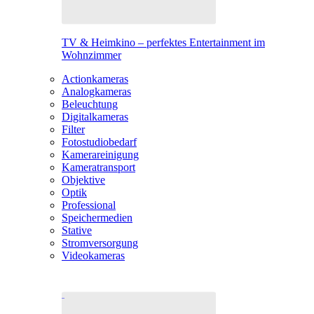
TV & Heimkino – perfektes Entertainment im
Wohnzimmer
Actionkameras
Analogkameras
Beleuchtung
Digitalkameras
Filter
Fotostudiobedarf
Kamerareinigung
Kameratransport
Objektive
Optik
Professional
Speichermedien
Stative
Stromversorgung
Videokameras