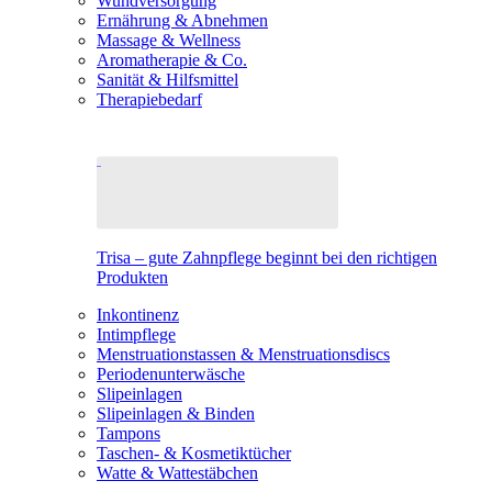
Wundversorgung
Ernährung & Abnehmen
Massage & Wellness
Aromatherapie & Co.
Sanität & Hilfsmittel
Therapiebedarf
Trisa – gute Zahnpflege beginnt bei den richtigen
Produkten
Inkontinenz
Intimpflege
Menstruationstassen & Menstruationsdiscs
Periodenunterwäsche
Slipeinlagen
Slipeinlagen & Binden
Tampons
Taschen- & Kosmetiktücher
Watte & Wattestäbchen