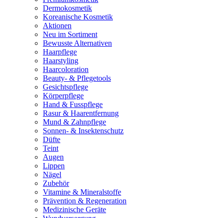
Dermokosmetik
Koreanische Kosmetik
Aktionen
Neu im Sortiment
Bewusste Alternativen
Haarpflege
Haarstyling
Haarcoloration
Beauty- & Pflegetools
Gesichtspflege
Körperpflege
Hand & Fusspflege
Rasur & Haarentfernung
Mund & Zahnpflege
Sonnen- & Insektenschutz
Düfte
Teint
Augen
Lippen
Nägel
Zubehör
Vitamine & Mineralstoffe
Prävention & Regeneration
Medizinische Geräte