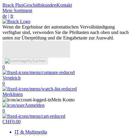
Brack Plus
Geschäftskunden
Kontakt
Mein Sortiment
de
|
fr
Wenn die Ergebnisse der automatischen Vervollständigung
verfügbar sind, verwenden Sie die Pfeiltasten nach oben und nach
unten zur Überprüfung und die Eingabetaste zur Auswahl.
Suchen
0
Vergleich
0
Merklisten
Mein Konto
Anmelden
0
CHF
0.00
IT & Multimedia