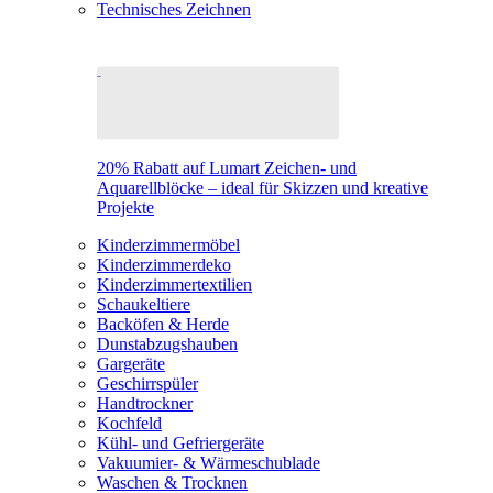
Technisches Zeichnen
20% Rabatt auf Lumart Zeichen- und
Aquarellblöcke – ideal für Skizzen und kreative
Projekte
Kinderzimmermöbel
Kinderzimmerdeko
Kinderzimmertextilien
Schaukeltiere
Backöfen & Herde
Dunstabzugshauben
Gargeräte
Geschirrspüler
Handtrockner
Kochfeld
Kühl- und Gefriergeräte
Vakuumier- & Wärmeschublade
Waschen & Trocknen