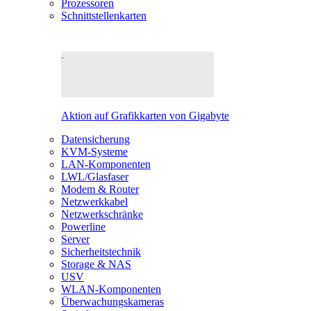
Prozessoren
Schnittstellenkarten
Aktion auf Grafikkarten von Gigabyte
Datensicherung
KVM-Systeme
LAN-Komponenten
LWL/Glasfaser
Modem & Router
Netzwerkkabel
Netzwerkschränke
Powerline
Server
Sicherheitstechnik
Storage & NAS
USV
WLAN-Komponenten
Überwachungskameras