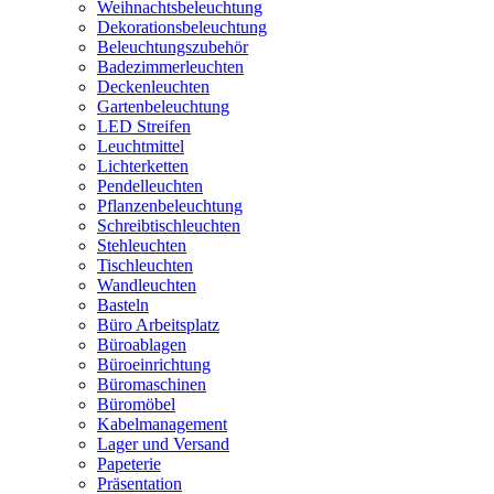
Weihnachtsbeleuchtung
Dekorationsbeleuchtung
Beleuchtungszubehör
Badezimmerleuchten
Deckenleuchten
Gartenbeleuchtung
LED Streifen
Leuchtmittel
Lichterketten
Pendelleuchten
Pflanzenbeleuchtung
Schreibtischleuchten
Stehleuchten
Tischleuchten
Wandleuchten
Basteln
Büro Arbeitsplatz
Büroablagen
Büroeinrichtung
Büromaschinen
Büromöbel
Kabelmanagement
Lager und Versand
Papeterie
Präsentation