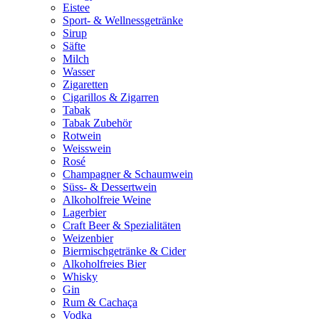
Eistee
Sport- & Wellnessgetränke
Sirup
Säfte
Milch
Wasser
Zigaretten
Cigarillos & Zigarren
Tabak
Tabak Zubehör
Rotwein
Weisswein
Rosé
Champagner & Schaumwein
Süss- & Dessertwein
Alkoholfreie Weine
Lagerbier
Craft Beer & Spezialitäten
Weizenbier
Biermischgetränke & Cider
Alkoholfreies Bier
Whisky
Gin
Rum & Cachaça
Vodka