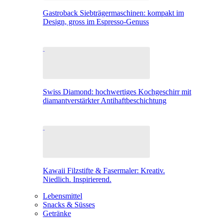
Gastroback Siebträgermaschinen: kompakt im
Design, gross im Espresso-Genuss
Swiss Diamond: hochwertiges Kochgeschirr mit
diamantverstärkter Antihaftbeschichtung
Kawaii Filzstifte & Fasermaler: Kreativ.
Niedlich. Inspirierend.
Lebensmittel
Snacks & Süsses
Getränke