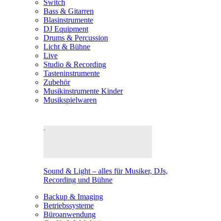
Switch
Bass & Gitarren
Blasinstrumente
DJ Equipment
Drums & Percussion
Licht & Bühne
Live
Studio & Recording
Tasteninstrumente
Zubehör
Musikinstrumente Kinder
Musikspielwaren
Sound & Light – alles für Musiker, DJs,
Recording und Bühne
Backup & Imaging
Betriebssysteme
Büroanwendung