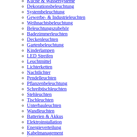
Küche & Wassersysteme
Dekorationsbeleuchtung
Systembeleuchtung
Gewerbe- & Industrieleuchten
Weihnachtsbeleuchtung
Beleuchtungszubehör
Badezimmerleuchten
Deckenleuchten
Gartenbeleuchtung
Kinderlampen
LED Streifen
Leuchtmittel
Lichterketten
Nachtlichter
Pendelleuchten
Pflanzenbeleuchtung
Schreibtischleuchten
Stehleuchten
Tischleuchten
Unterbauleuchten
Wandleuchten
Batterien & Akkus
Elektroinstallation
Energieverteilung
Kabelmanagement