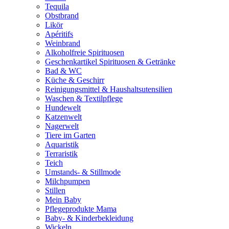
Tequila
Obstbrand
Likör
Apéritifs
Weinbrand
Alkoholfreie Spirituosen
Geschenkartikel Spirituosen & Getränke
Bad & WC
Küche & Geschirr
Reinigungsmittel & Haushaltsutensilien
Waschen & Textilpflege
Hundewelt
Katzenwelt
Nagerwelt
Tiere im Garten
Aquaristik
Terraristik
Teich
Umstands- & Stillmode
Milchpumpen
Stillen
Mein Baby
Pflegeprodukte Mama
Baby- & Kinderbekleidung
Wickeln