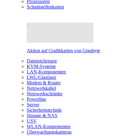
Prozessoren
Schnittstellenkarten
Aktion auf Grafikkarten von Gigabyte
Datensicherung
KVM-Systeme
LAN-Komponenten
LWL/Glasfaser
Modem & Router
Netzwerkkabel
Netzwerkschränke
Powerline
Server
Sicherheitstechnik
Storage & NAS
USV
WLAN-Komponenten
Überwachungskameras