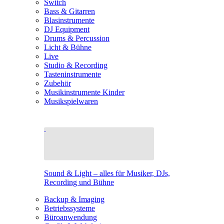
Switch
Bass & Gitarren
Blasinstrumente
DJ Equipment
Drums & Percussion
Licht & Bühne
Live
Studio & Recording
Tasteninstrumente
Zubehör
Musikinstrumente Kinder
Musikspielwaren
Sound & Light – alles für Musiker, DJs,
Recording und Bühne
Backup & Imaging
Betriebssysteme
Büroanwendung