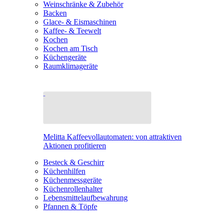
Weinschränke & Zubehör
Backen
Glace- & Eismaschinen
Kaffee- & Teewelt
Kochen
Kochen am Tisch
Küchengeräte
Raumklimageräte
Melitta Kaffeevollautomaten: von attraktiven
Aktionen profitieren
Besteck & Geschirr
Küchenhilfen
Küchenmessgeräte
Küchenrollenhalter
Lebensmittelaufbewahrung
Pfannen & Töpfe