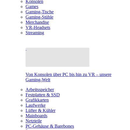
Konsolen
Games
Gaming-Tische
Gaming-Stühle
Merchandise
VR-Headsets
Streaming
Von Konsolen über PC bis hin zu VR – unsere
Gaming-Welt
Arbeitsspeicher
Festplatten & SSD
Grafikkarten
Laufwerke
Lüfter & Kühler
Mainboards
Netzteile
PC-Gehäuse & Barebones