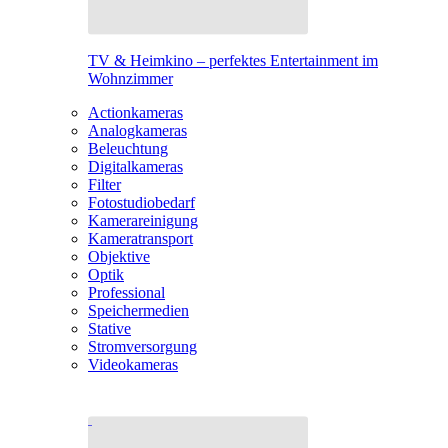
TV & Heimkino – perfektes Entertainment im
Wohnzimmer
Actionkameras
Analogkameras
Beleuchtung
Digitalkameras
Filter
Fotostudiobedarf
Kamerareinigung
Kameratransport
Objektive
Optik
Professional
Speichermedien
Stative
Stromversorgung
Videokameras