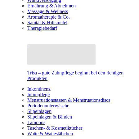
Wundversorgung
Ernährung & Abnehmen
Massage & Wellness
Aromatherapie & Co.
Sanität & Hilfsmittel
Therapiebedarf
Trisa – gute Zahnpflege beginnt bei den richtigen
Produkten
Inkontinenz
Intimpflege
Menstruationstassen & Menstruationsdiscs
Periodenunterwäsche
Slipeinlagen
Slipeinlagen & Binden
Tampons
Taschen- & Kosmetiktücher
Watte & Wattestäbchen