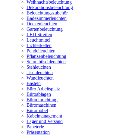
Weihnachtsbeleuchtung
Dekorationsbeleuchtung
Beleuchtungszubehör
Badezimmerleuchten
Deckenleuchten
Gartenbeleuchtung
LED Streifen
Leuchtmittel
Lichterketten
Pendelleuchten
Pflanzenbeleuchtung
Schreibtischleuchten
Stehleuchten
Tischleuchten
Wandleuchten
Basteln
Büro Arbeitsplatz
Büroablagen
Büroeinrichtung
Büromaschinen
Büromöbel
Kabelmanagement
Lager und Versand
Papeterie
Präsentation