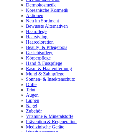
Dermokosmetik
Koreanische Kosmetik
Aktionen
Neu im Sortiment
Bewusste Alternativen
Haarpflege
Haarstyling
Haarcoloration
Beauty- & Pflegetools
Gesichtspflege
Körperpflege
Hand & Fusspflege
Rasur & Haarentfernung
Mund & Zahnpflege
Sonnen- & Insektenschutz
Düfte
Teint
Augen
Lippen
Nägel
Zubehör
Vitamine & Mineralstoffe
Prävention & Regeneration
Medizinische Geräte