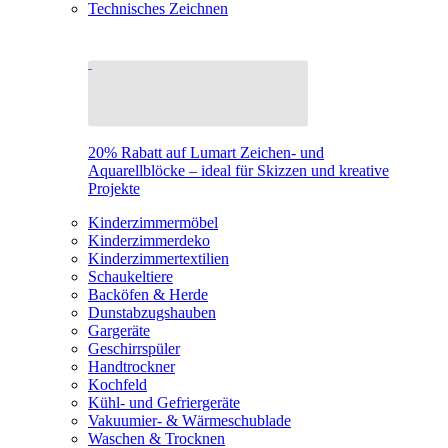
Technisches Zeichnen
20% Rabatt auf Lumart Zeichen- und
Aquarellblöcke – ideal für Skizzen und kreative
Projekte
Kinderzimmermöbel
Kinderzimmerdeko
Kinderzimmertextilien
Schaukeltiere
Backöfen & Herde
Dunstabzugshauben
Gargeräte
Geschirrspüler
Handtrockner
Kochfeld
Kühl- und Gefriergeräte
Vakuumier- & Wärmeschublade
Waschen & Trocknen