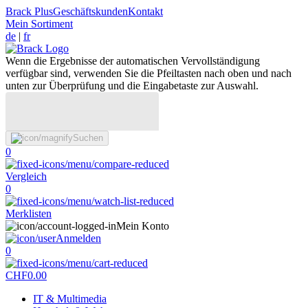
Brack Plus
Geschäftskunden
Kontakt
Mein Sortiment
de
|
fr
Wenn die Ergebnisse der automatischen Vervollständigung
verfügbar sind, verwenden Sie die Pfeiltasten nach oben und nach
unten zur Überprüfung und die Eingabetaste zur Auswahl.
Suchen
0
Vergleich
0
Merklisten
Mein Konto
Anmelden
0
CHF
0.00
IT & Multimedia