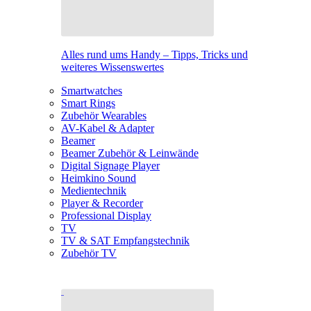
Alles rund ums Handy – Tipps, Tricks und
weiteres Wissenswertes
Smartwatches
Smart Rings
Zubehör Wearables
AV-Kabel & Adapter
Beamer
Beamer Zubehör & Leinwände
Digital Signage Player
Heimkino Sound
Medientechnik
Player & Recorder
Professional Display
TV
TV & SAT Empfangstechnik
Zubehör TV