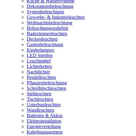
Küche & Wassersysteme
Dekorationsbeleuchtung
Systembeleuchtung
Gewerbe- & Industrieleuchten
Weihnachtsbeleuchtung
Beleuchtungszubehör
Badezimmerleuchten
Deckenleuchten
Gartenbeleuchtung
Kinderlampen
LED Streifen
Leuchtmittel
Lichterketten
Nachtlichter
Pendelleuchten
Pflanzenbeleuchtung
Schreibtischleuchten
Stehleuchten
Tischleuchten
Unterbauleuchten
Wandleuchten
Batterien & Akkus
Elektroinstallation
Energieverteilung
Kabelmanagement