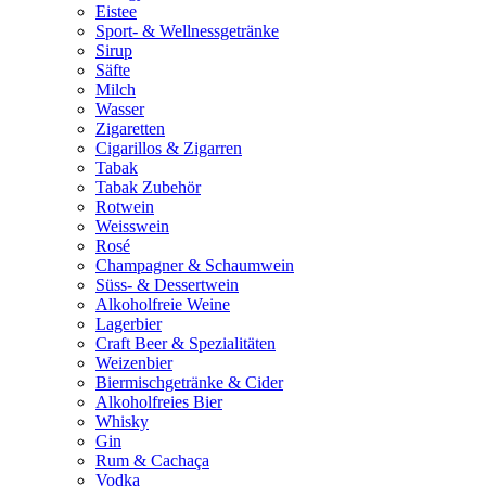
Eistee
Sport- & Wellnessgetränke
Sirup
Säfte
Milch
Wasser
Zigaretten
Cigarillos & Zigarren
Tabak
Tabak Zubehör
Rotwein
Weisswein
Rosé
Champagner & Schaumwein
Süss- & Dessertwein
Alkoholfreie Weine
Lagerbier
Craft Beer & Spezialitäten
Weizenbier
Biermischgetränke & Cider
Alkoholfreies Bier
Whisky
Gin
Rum & Cachaça
Vodka