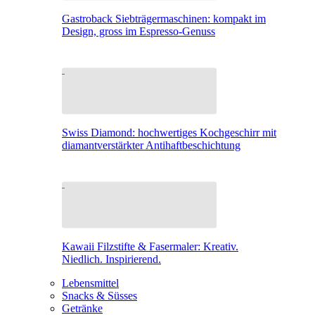
Gastroback Siebträgermaschinen: kompakt im
Design, gross im Espresso-Genuss
Swiss Diamond: hochwertiges Kochgeschirr mit
diamantverstärkter Antihaftbeschichtung
Kawaii Filzstifte & Fasermaler: Kreativ.
Niedlich. Inspirierend.
Lebensmittel
Snacks & Süsses
Getränke