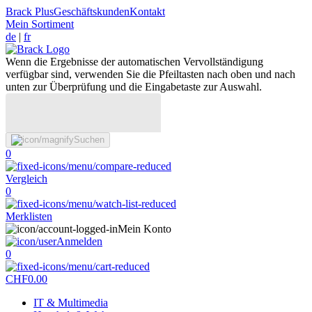
Brack Plus
Geschäftskunden
Kontakt
Mein Sortiment
de
|
fr
Wenn die Ergebnisse der automatischen Vervollständigung
verfügbar sind, verwenden Sie die Pfeiltasten nach oben und nach
unten zur Überprüfung und die Eingabetaste zur Auswahl.
Suchen
0
Vergleich
0
Merklisten
Mein Konto
Anmelden
0
CHF
0.00
IT & Multimedia