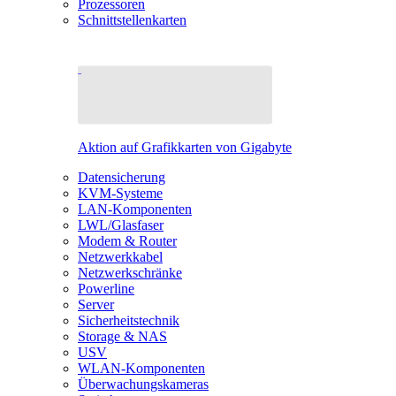
Prozessoren
Schnittstellenkarten
Aktion auf Grafikkarten von Gigabyte
Datensicherung
KVM-Systeme
LAN-Komponenten
LWL/Glasfaser
Modem & Router
Netzwerkkabel
Netzwerkschränke
Powerline
Server
Sicherheitstechnik
Storage & NAS
USV
WLAN-Komponenten
Überwachungskameras