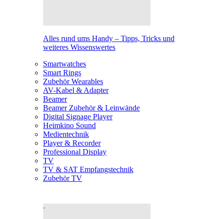
Alles rund ums Handy – Tipps, Tricks und
weiteres Wissenswertes
Smartwatches
Smart Rings
Zubehör Wearables
AV-Kabel & Adapter
Beamer
Beamer Zubehör & Leinwände
Digital Signage Player
Heimkino Sound
Medientechnik
Player & Recorder
Professional Display
TV
TV & SAT Empfangstechnik
Zubehör TV