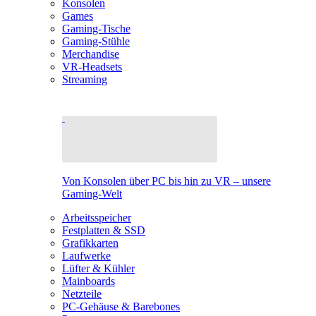
Konsolen
Games
Gaming-Tische
Gaming-Stühle
Merchandise
VR-Headsets
Streaming
Von Konsolen über PC bis hin zu VR – unsere
Gaming-Welt
Arbeitsspeicher
Festplatten & SSD
Grafikkarten
Laufwerke
Lüfter & Kühler
Mainboards
Netzteile
PC-Gehäuse & Barebones