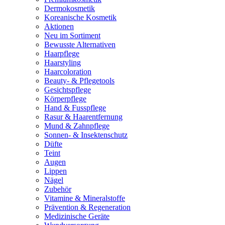
Dermokosmetik
Koreanische Kosmetik
Aktionen
Neu im Sortiment
Bewusste Alternativen
Haarpflege
Haarstyling
Haarcoloration
Beauty- & Pflegetools
Gesichtspflege
Körperpflege
Hand & Fusspflege
Rasur & Haarentfernung
Mund & Zahnpflege
Sonnen- & Insektenschutz
Düfte
Teint
Augen
Lippen
Nägel
Zubehör
Vitamine & Mineralstoffe
Prävention & Regeneration
Medizinische Geräte