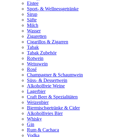
Eistee
Sport- & Wellnessgetränke
Sirup
Säfte
Milch
Wasser
Zigaretten
Cigarillos & Zigarren
Tabak
Tabak Zubehör
Rotwein
Weisswein
Rosé
Champagner & Schaumwein
Süss- & Dessertwein
Alkoholfreie Weine
Lagerbier
Craft Beer & Spezialitäten
Weizenbier
Biermischgetränke & Cider
Alkoholfreies Bier
Whisky
Gin
Rum & Cachaça
Vodka