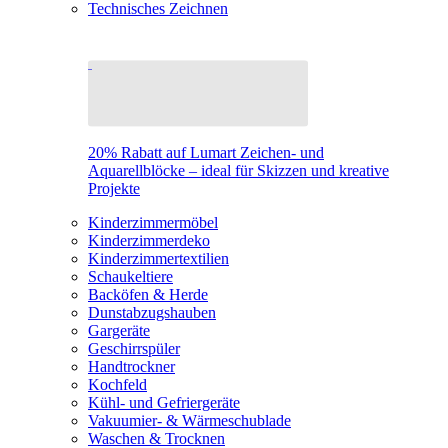
Technisches Zeichnen
20% Rabatt auf Lumart Zeichen- und
Aquarellblöcke – ideal für Skizzen und kreative
Projekte
Kinderzimmermöbel
Kinderzimmerdeko
Kinderzimmertextilien
Schaukeltiere
Backöfen & Herde
Dunstabzugshauben
Gargeräte
Geschirrspüler
Handtrockner
Kochfeld
Kühl- und Gefriergeräte
Vakuumier- & Wärmeschublade
Waschen & Trocknen