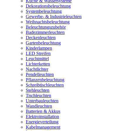
Küche & Wassersysteme
Dekorationsbeleuchtung
Systembeleuchtung
Gewerbe- & Industrieleuchten
Weihnachtsbeleuchtung
Beleuchtungszubehör
Badezimmerleuchten
Deckenleuchten
Gartenbeleuchtung
Kinderlampen
LED Streifen
Leuchtmittel
Lichterketten
Nachtlichter
Pendelleuchten
Pflanzenbeleuchtung
Schreibtischleuchten
Stehleuchten
Tischleuchten
Unterbauleuchten
Wandleuchten
Batterien & Akkus
Elektroinstallation
Energieverteilung
Kabelmanagement