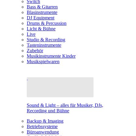
Switch
Bass & Gitarren
Blasinstrumente
DJ Equipment
Drums & Percussion
Licht & Bühne
Live
Studio & Recording
Tasteninstrumente
Zubehör
Musikinstrumente Kinder
Musikspielwaren
Sound & Light – alles für Musiker, DJs,
Recording und Bühne
Backup & Imaging
Betriebssysteme
Büroanwendung