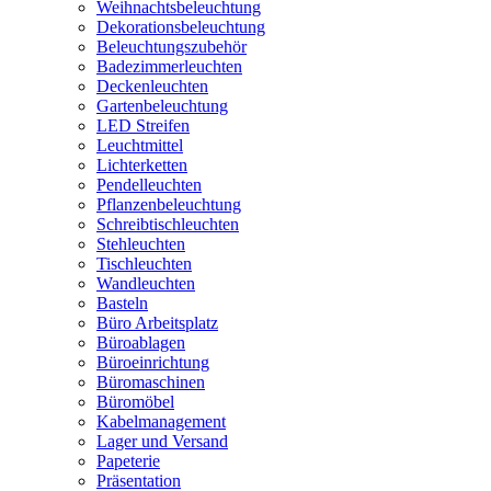
Weihnachtsbeleuchtung
Dekorationsbeleuchtung
Beleuchtungszubehör
Badezimmerleuchten
Deckenleuchten
Gartenbeleuchtung
LED Streifen
Leuchtmittel
Lichterketten
Pendelleuchten
Pflanzenbeleuchtung
Schreibtischleuchten
Stehleuchten
Tischleuchten
Wandleuchten
Basteln
Büro Arbeitsplatz
Büroablagen
Büroeinrichtung
Büromaschinen
Büromöbel
Kabelmanagement
Lager und Versand
Papeterie
Präsentation