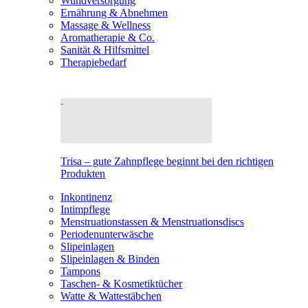
Wundversorgung
Ernährung & Abnehmen
Massage & Wellness
Aromatherapie & Co.
Sanität & Hilfsmittel
Therapiebedarf
Trisa – gute Zahnpflege beginnt bei den richtigen
Produkten
Inkontinenz
Intimpflege
Menstruationstassen & Menstruationsdiscs
Periodenunterwäsche
Slipeinlagen
Slipeinlagen & Binden
Tampons
Taschen- & Kosmetiktücher
Watte & Wattestäbchen