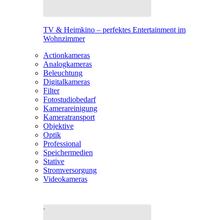
TV & Heimkino – perfektes Entertainment im
Wohnzimmer
Actionkameras
Analogkameras
Beleuchtung
Digitalkameras
Filter
Fotostudiobedarf
Kamerareinigung
Kameratransport
Objektive
Optik
Professional
Speichermedien
Stative
Stromversorgung
Videokameras