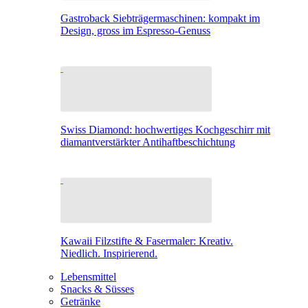
Gastroback Siebträgermaschinen: kompakt im
Design, gross im Espresso-Genuss
Swiss Diamond: hochwertiges Kochgeschirr mit
diamantverstärkter Antihaftbeschichtung
Kawaii Filzstifte & Fasermaler: Kreativ.
Niedlich. Inspirierend.
Lebensmittel
Snacks & Süsses
Getränke