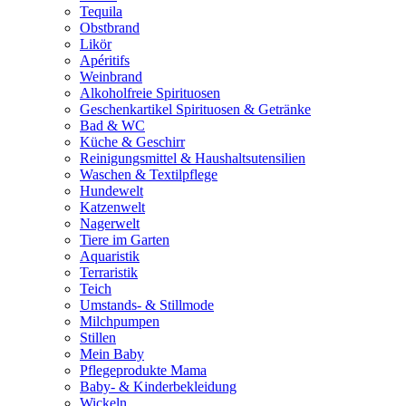
Tequila
Obstbrand
Likör
Apéritifs
Weinbrand
Alkoholfreie Spirituosen
Geschenkartikel Spirituosen & Getränke
Bad & WC
Küche & Geschirr
Reinigungsmittel & Haushaltsutensilien
Waschen & Textilpflege
Hundewelt
Katzenwelt
Nagerwelt
Tiere im Garten
Aquaristik
Terraristik
Teich
Umstands- & Stillmode
Milchpumpen
Stillen
Mein Baby
Pflegeprodukte Mama
Baby- & Kinderbekleidung
Wickeln