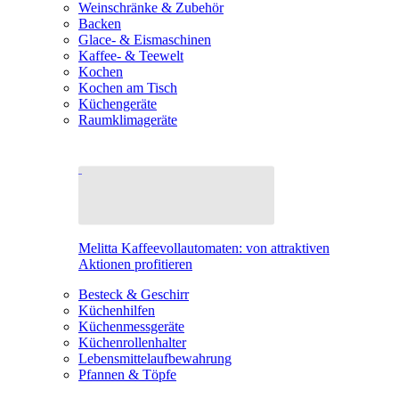
Weinschränke & Zubehör
Backen
Glace- & Eismaschinen
Kaffee- & Teewelt
Kochen
Kochen am Tisch
Küchengeräte
Raumklimageräte
Melitta Kaffeevollautomaten: von attraktiven
Aktionen profitieren
Besteck & Geschirr
Küchenhilfen
Küchenmessgeräte
Küchenrollenhalter
Lebensmittelaufbewahrung
Pfannen & Töpfe