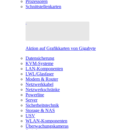
Prozessoren
Schnittstellenkarten
Aktion auf Grafikkarten von Gigabyte
Datensicherung
KVM-Systeme
LAN-Komponenten
LWL/Glasfaser
Modem & Router
Netzwerkkabel
Netzwerkschränke
Powerline
Server
Sicherheitstechnik
Storage & NAS
USV
WLAN-Komponenten
Überwachungskameras