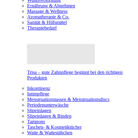
Wundversorgung
Ernährung & Abnehmen
Massage & Wellness
Aromatherapie & Co.
Sanität & Hilfsmittel
Therapiebedarf
Trisa – gute Zahnpflege beginnt bei den richtigen
Produkten
Inkontinenz
Intimpflege
Menstruationstassen & Menstruationsdiscs
Periodenunterwäsche
Slipeinlagen
Slipeinlagen & Binden
Tampons
Taschen- & Kosmetiktücher
Watte & Wattestäbchen