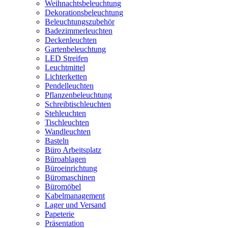
Weihnachtsbeleuchtung
Dekorationsbeleuchtung
Beleuchtungszubehör
Badezimmerleuchten
Deckenleuchten
Gartenbeleuchtung
LED Streifen
Leuchtmittel
Lichterketten
Pendelleuchten
Pflanzenbeleuchtung
Schreibtischleuchten
Stehleuchten
Tischleuchten
Wandleuchten
Basteln
Büro Arbeitsplatz
Büroablagen
Büroeinrichtung
Büromaschinen
Büromöbel
Kabelmanagement
Lager und Versand
Papeterie
Präsentation