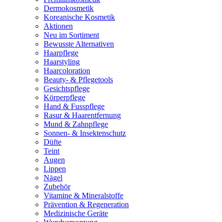
Dermokosmetik
Koreanische Kosmetik
Aktionen
Neu im Sortiment
Bewusste Alternativen
Haarpflege
Haarstyling
Haarcoloration
Beauty- & Pflegetools
Gesichtspflege
Körperpflege
Hand & Fusspflege
Rasur & Haarentfernung
Mund & Zahnpflege
Sonnen- & Insektenschutz
Düfte
Teint
Augen
Lippen
Nägel
Zubehör
Vitamine & Mineralstoffe
Prävention & Regeneration
Medizinische Geräte