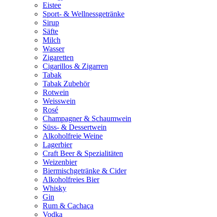
Eistee
Sport- & Wellnessgetränke
Sirup
Säfte
Milch
Wasser
Zigaretten
Cigarillos & Zigarren
Tabak
Tabak Zubehör
Rotwein
Weisswein
Rosé
Champagner & Schaumwein
Süss- & Dessertwein
Alkoholfreie Weine
Lagerbier
Craft Beer & Spezialitäten
Weizenbier
Biermischgetränke & Cider
Alkoholfreies Bier
Whisky
Gin
Rum & Cachaça
Vodka