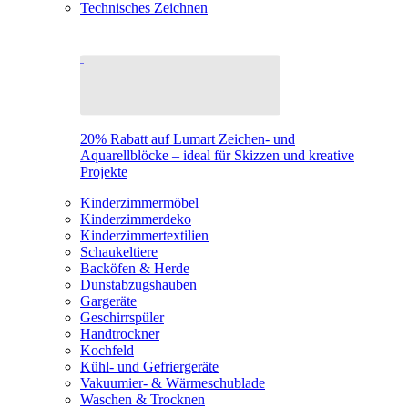
Technisches Zeichnen
20% Rabatt auf Lumart Zeichen- und
Aquarellblöcke – ideal für Skizzen und kreative
Projekte
Kinderzimmermöbel
Kinderzimmerdeko
Kinderzimmertextilien
Schaukeltiere
Backöfen & Herde
Dunstabzugshauben
Gargeräte
Geschirrspüler
Handtrockner
Kochfeld
Kühl- und Gefriergeräte
Vakuumier- & Wärmeschublade
Waschen & Trocknen