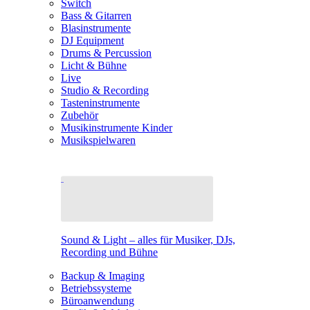
Switch
Bass & Gitarren
Blasinstrumente
DJ Equipment
Drums & Percussion
Licht & Bühne
Live
Studio & Recording
Tasteninstrumente
Zubehör
Musikinstrumente Kinder
Musikspielwaren
Sound & Light – alles für Musiker, DJs,
Recording und Bühne
Backup & Imaging
Betriebssysteme
Büroanwendung