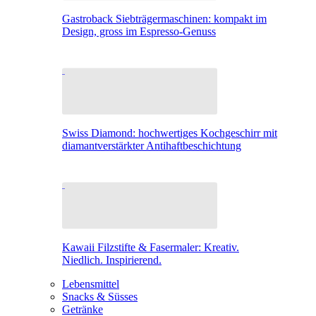
Gastroback Siebträgermaschinen: kompakt im
Design, gross im Espresso-Genuss
Swiss Diamond: hochwertiges Kochgeschirr mit
diamantverstärkter Antihaftbeschichtung
Kawaii Filzstifte & Fasermaler: Kreativ.
Niedlich. Inspirierend.
Lebensmittel
Snacks & Süsses
Getränke