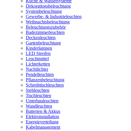
Küche & Wassersysteme
Dekorationsbeleuchtung
Systembeleuchtung
Gewerbe- & Industrieleuchten
Weihnachtsbeleuchtung
Beleuchtungszubehör
Badezimmerleuchten
Deckenleuchten
Gartenbeleuchtung
Kinderlampen
LED Streifen
Leuchtmittel
Lichterketten
Nachtlichter
Pendelleuchten
Pflanzenbeleuchtung
Schreibtischleuchten
Stehleuchten
Tischleuchten
Unterbauleuchten
Wandleuchten
Batterien & Akkus
Elektroinstallation
Energieverteilung
Kabelmanagement