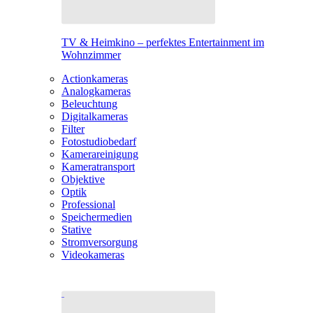
TV & Heimkino – perfektes Entertainment im
Wohnzimmer
Actionkameras
Analogkameras
Beleuchtung
Digitalkameras
Filter
Fotostudiobedarf
Kamerareinigung
Kameratransport
Objektive
Optik
Professional
Speichermedien
Stative
Stromversorgung
Videokameras