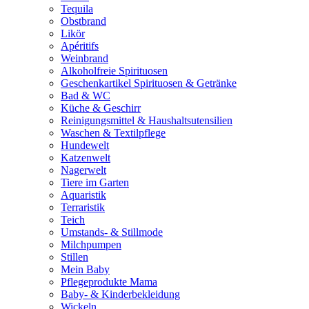
Tequila
Obstbrand
Likör
Apéritifs
Weinbrand
Alkoholfreie Spirituosen
Geschenkartikel Spirituosen & Getränke
Bad & WC
Küche & Geschirr
Reinigungsmittel & Haushaltsutensilien
Waschen & Textilpflege
Hundewelt
Katzenwelt
Nagerwelt
Tiere im Garten
Aquaristik
Terraristik
Teich
Umstands- & Stillmode
Milchpumpen
Stillen
Mein Baby
Pflegeprodukte Mama
Baby- & Kinderbekleidung
Wickeln