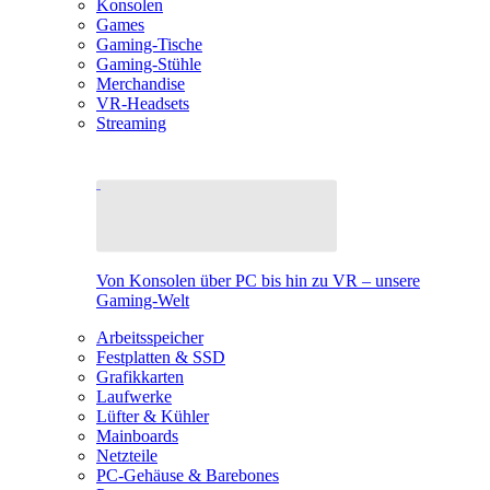
Konsolen
Games
Gaming-Tische
Gaming-Stühle
Merchandise
VR-Headsets
Streaming
Von Konsolen über PC bis hin zu VR – unsere
Gaming-Welt
Arbeitsspeicher
Festplatten & SSD
Grafikkarten
Laufwerke
Lüfter & Kühler
Mainboards
Netzteile
PC-Gehäuse & Barebones