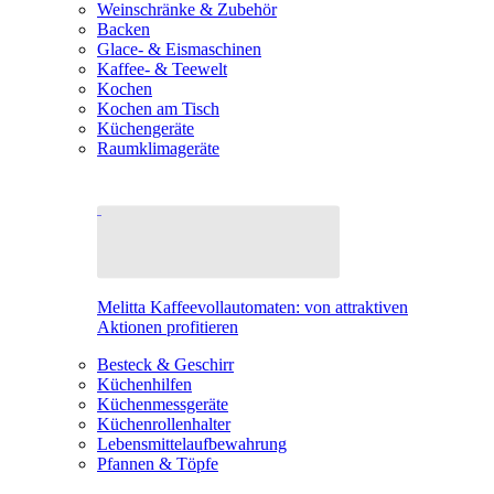
Weinschränke & Zubehör
Backen
Glace- & Eismaschinen
Kaffee- & Teewelt
Kochen
Kochen am Tisch
Küchengeräte
Raumklimageräte
Melitta Kaffeevollautomaten: von attraktiven
Aktionen profitieren
Besteck & Geschirr
Küchenhilfen
Küchenmessgeräte
Küchenrollenhalter
Lebensmittelaufbewahrung
Pfannen & Töpfe