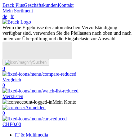
Brack Plus
Geschäftskunden
Kontakt
Mein Sortiment
de
|
fr
Wenn die Ergebnisse der automatischen Vervollständigung
verfügbar sind, verwenden Sie die Pfeiltasten nach oben und nach
unten zur Überprüfung und die Eingabetaste zur Auswahl.
Suchen
0
Vergleich
0
Merklisten
Mein Konto
Anmelden
0
CHF
0.00
IT & Multimedia