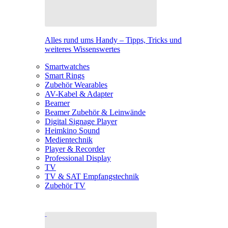
Alles rund ums Handy – Tipps, Tricks und
weiteres Wissenswertes
Smartwatches
Smart Rings
Zubehör Wearables
AV-Kabel & Adapter
Beamer
Beamer Zubehör & Leinwände
Digital Signage Player
Heimkino Sound
Medientechnik
Player & Recorder
Professional Display
TV
TV & SAT Empfangstechnik
Zubehör TV