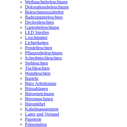
Weihnachtsbeleuchtung
Dekorationsbeleuchtung
Beleuchtungszubehör
Badezimmerleuchten
Deckenleuchten
Gartenbeleuchtung
LED Streifen
Leuchtmittel
Lichterketten
Pendelleuchten
Pflanzenbeleuchtung
Schreibtischleuchten
Stehleuchten
Tischleuchten
Wandleuchten
Basteln
Büro Arbeitsplatz
Büroablagen
Büroeinrichtung
Büromaschinen
Büromöbel
Kabelmanagement
Lager und Versand
Papeterie
Präsentation