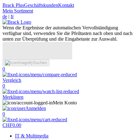
Brack Plus
Geschäftskunden
Kontakt
Mein Sortiment
de
|
fr
Wenn die Ergebnisse der automatischen Vervollständigung
verfügbar sind, verwenden Sie die Pfeiltasten nach oben und nach
unten zur Überprüfung und die Eingabetaste zur Auswahl.
Suchen
0
Vergleich
0
Merklisten
Mein Konto
Anmelden
0
CHF
0.00
IT & Multimedia