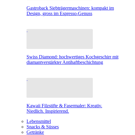
Gastroback Siebträgermaschinen: kompakt im
Design, gross im Espresso-Genuss
Swiss Diamond: hochwertiges Kochgeschirr mit
diamantverstärkter Antihaftbeschichtung
Kawaii Filzstifte & Fasermaler: Kreativ.
Niedlich. Inspirierend.
Lebensmittel
Snacks & Süsses
Getränke