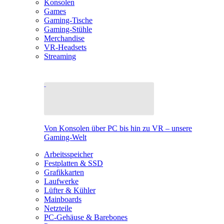
Konsolen
Games
Gaming-Tische
Gaming-Stühle
Merchandise
VR-Headsets
Streaming
Von Konsolen über PC bis hin zu VR – unsere
Gaming-Welt
Arbeitsspeicher
Festplatten & SSD
Grafikkarten
Laufwerke
Lüfter & Kühler
Mainboards
Netzteile
PC-Gehäuse & Barebones