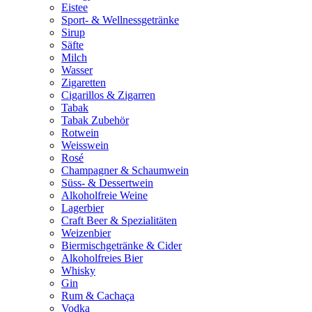
Eistee
Sport- & Wellnessgetränke
Sirup
Säfte
Milch
Wasser
Zigaretten
Cigarillos & Zigarren
Tabak
Tabak Zubehör
Rotwein
Weisswein
Rosé
Champagner & Schaumwein
Süss- & Dessertwein
Alkoholfreie Weine
Lagerbier
Craft Beer & Spezialitäten
Weizenbier
Biermischgetränke & Cider
Alkoholfreies Bier
Whisky
Gin
Rum & Cachaça
Vodka