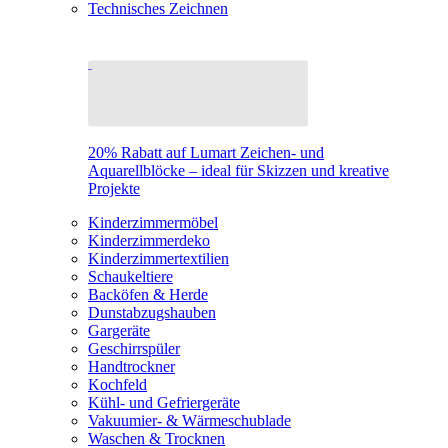
Technisches Zeichnen
20% Rabatt auf Lumart Zeichen- und
Aquarellblöcke – ideal für Skizzen und kreative
Projekte
Kinderzimmermöbel
Kinderzimmerdeko
Kinderzimmertextilien
Schaukeltiere
Backöfen & Herde
Dunstabzugshauben
Gargeräte
Geschirrspüler
Handtrockner
Kochfeld
Kühl- und Gefriergeräte
Vakuumier- & Wärmeschublade
Waschen & Trocknen