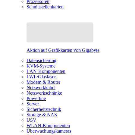
Prozessoren
Schnittstellenkarten
Aktion auf Grafikkarten von Gigabyte
Datensicherung
KVM-Systeme
LAN-Komponenten
LWL/Glasfaser
Modem & Router
Netzwerkkabel
Netzwerkschränke
Powerline
Server
Sicherheitstechnik
Storage & NAS
USV
WLAN-Komponenten
Überwachungskameras