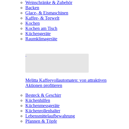
Weinschränke & Zubehör
Backen
Glace- & Eismaschinen
Kaffee- & Teewelt
Kochen
Kochen am Tisch
Küchengeräte
Raumklimageräte
Melitta Kaffeevollautomaten: von attraktiven
Aktionen profitieren
Besteck & Geschirr
Küchenhilfen
Küchenmessgeräte
Küchenrollenhalter
Lebensmittelaufbewahrung
Pfannen & Töpfe