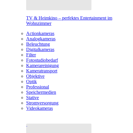
TV & Heimkino – perfektes Entertainment im
Wohnzimmer
Actionkameras
Analogkameras
Beleuchtung
Digitalkameras
Filter
Fotostudiobedarf
Kamerareinigung
Kameratransport
Objektive
Optik
Professional
Speichermedien
Stative
Stromversorgung
Videokameras