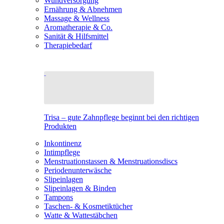
Wundversorgung
Ernährung & Abnehmen
Massage & Wellness
Aromatherapie & Co.
Sanität & Hilfsmittel
Therapiebedarf
Trisa – gute Zahnpflege beginnt bei den richtigen
Produkten
Inkontinenz
Intimpflege
Menstruationstassen & Menstruationsdiscs
Periodenunterwäsche
Slipeinlagen
Slipeinlagen & Binden
Tampons
Taschen- & Kosmetiktücher
Watte & Wattestäbchen