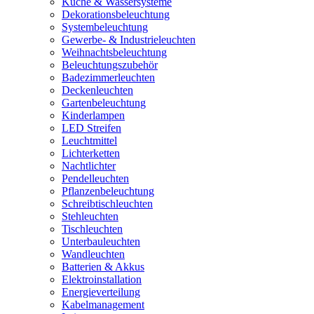
Küche & Wassersysteme
Dekorationsbeleuchtung
Systembeleuchtung
Gewerbe- & Industrieleuchten
Weihnachtsbeleuchtung
Beleuchtungszubehör
Badezimmerleuchten
Deckenleuchten
Gartenbeleuchtung
Kinderlampen
LED Streifen
Leuchtmittel
Lichterketten
Nachtlichter
Pendelleuchten
Pflanzenbeleuchtung
Schreibtischleuchten
Stehleuchten
Tischleuchten
Unterbauleuchten
Wandleuchten
Batterien & Akkus
Elektroinstallation
Energieverteilung
Kabelmanagement