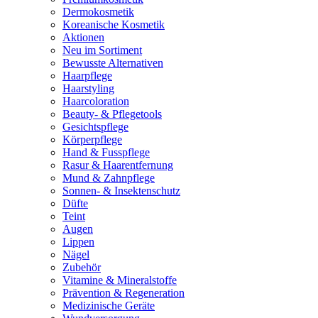
Dermokosmetik
Koreanische Kosmetik
Aktionen
Neu im Sortiment
Bewusste Alternativen
Haarpflege
Haarstyling
Haarcoloration
Beauty- & Pflegetools
Gesichtspflege
Körperpflege
Hand & Fusspflege
Rasur & Haarentfernung
Mund & Zahnpflege
Sonnen- & Insektenschutz
Düfte
Teint
Augen
Lippen
Nägel
Zubehör
Vitamine & Mineralstoffe
Prävention & Regeneration
Medizinische Geräte