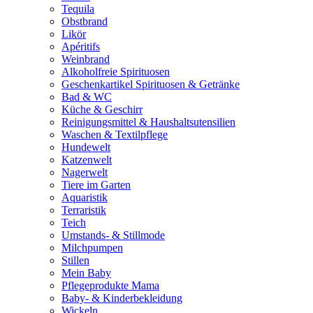
Tequila
Obstbrand
Likör
Apéritifs
Weinbrand
Alkoholfreie Spirituosen
Geschenkartikel Spirituosen & Getränke
Bad & WC
Küche & Geschirr
Reinigungsmittel & Haushaltsutensilien
Waschen & Textilpflege
Hundewelt
Katzenwelt
Nagerwelt
Tiere im Garten
Aquaristik
Terraristik
Teich
Umstands- & Stillmode
Milchpumpen
Stillen
Mein Baby
Pflegeprodukte Mama
Baby- & Kinderbekleidung
Wickeln