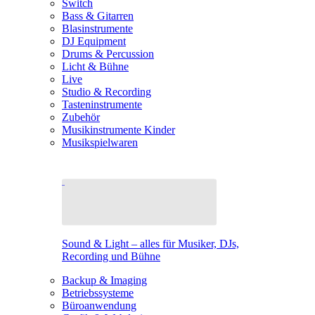
Switch
Bass & Gitarren
Blasinstrumente
DJ Equipment
Drums & Percussion
Licht & Bühne
Live
Studio & Recording
Tasteninstrumente
Zubehör
Musikinstrumente Kinder
Musikspielwaren
Sound & Light – alles für Musiker, DJs,
Recording und Bühne
Backup & Imaging
Betriebssysteme
Büroanwendung