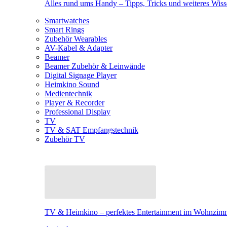
Alles rund ums Handy – Tipps, Tricks und weiteres Wis
Smartwatches
Smart Rings
Zubehör Wearables
AV-Kabel & Adapter
Beamer
Beamer Zubehör & Leinwände
Digital Signage Player
Heimkino Sound
Medientechnik
Player & Recorder
Professional Display
TV
TV & SAT Empfangstechnik
Zubehör TV
TV & Heimkino – perfektes Entertainment im Wohnzim