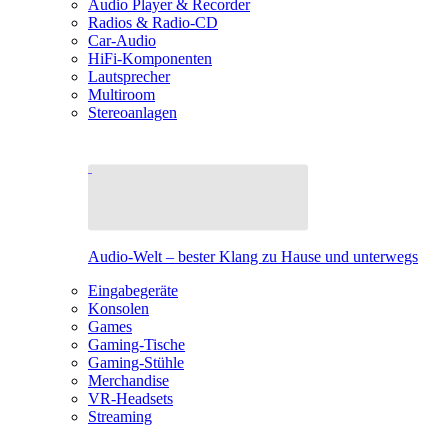
Audio Player & Recorder
Radios & Radio-CD
Car-Audio
HiFi-Komponenten
Lautsprecher
Multiroom
Stereoanlagen
Audio-Welt – bester Klang zu Hause und unterwegs
Eingabegeräte
Konsolen
Games
Gaming-Tische
Gaming-Stühle
Merchandise
VR-Headsets
Streaming