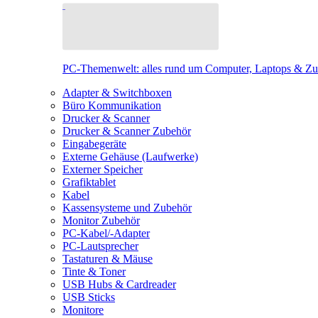
PC-Themenwelt: alles rund um Computer, Laptops & Z
Adapter & Switchboxen
Büro Kommunikation
Drucker & Scanner
Drucker & Scanner Zubehör
Eingabegeräte
Externe Gehäuse (Laufwerke)
Externer Speicher
Grafiktablet
Kabel
Kassensysteme und Zubehör
Monitor Zubehör
PC-Kabel/-Adapter
PC-Lautsprecher
Tastaturen & Mäuse
Tinte & Toner
USB Hubs & Cardreader
USB Sticks
Monitore