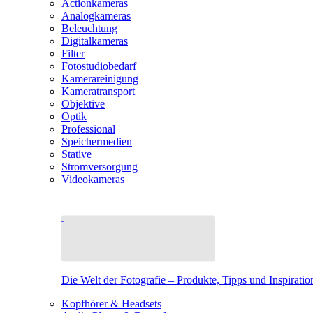
Actionkameras
Analogkameras
Beleuchtung
Digitalkameras
Filter
Fotostudiobedarf
Kamerareinigung
Kameratransport
Objektive
Optik
Professional
Speichermedien
Stative
Stromversorgung
Videokameras
Die Welt der Fotografie – Produkte, Tipps und Inspiratio
Kopfhörer & Headsets