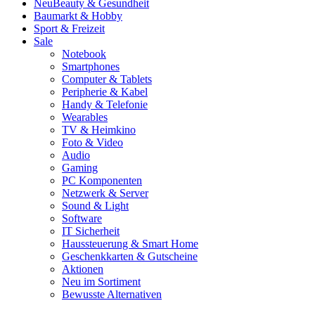
Neu
Beauty & Gesundheit
Baumarkt & Hobby
Sport & Freizeit
Sale
Notebook
Smartphones
Computer & Tablets
Peripherie & Kabel
Handy & Telefonie
Wearables
TV & Heimkino
Foto & Video
Audio
Gaming
PC Komponenten
Netzwerk & Server
Sound & Light
Software
IT Sicherheit
Haussteuerung & Smart Home
Geschenkkarten & Gutscheine
Aktionen
Neu im Sortiment
Bewusste Alternativen