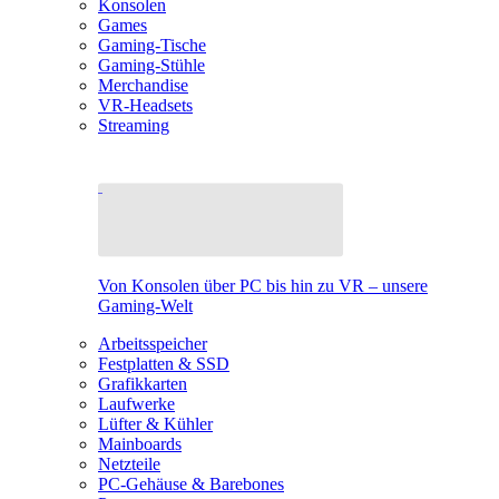
Konsolen
Games
Gaming-Tische
Gaming-Stühle
Merchandise
VR-Headsets
Streaming
Von Konsolen über PC bis hin zu VR – unsere
Gaming-Welt
Arbeitsspeicher
Festplatten & SSD
Grafikkarten
Laufwerke
Lüfter & Kühler
Mainboards
Netzteile
PC-Gehäuse & Barebones