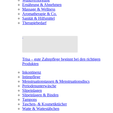
Wundversorgung
Ernährung & Abnehmen
Massage & Wellness
Aromatherapie & Co.
Sanität & Hilfsmittel
Therapiebedarf
Trisa – gute Zahnpflege beginnt bei den richtigen
Produkten
Inkontinenz
Intimpflege
Menstruationstassen & Menstruationsdiscs
Periodenunterwäsche
Slipeinlagen
Slipeinlagen & Binden
Tampons
Taschen- & Kosmetiktücher
Watte & Wattestäbchen