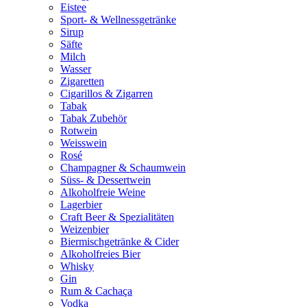
Eistee
Sport- & Wellnessgetränke
Sirup
Säfte
Milch
Wasser
Zigaretten
Cigarillos & Zigarren
Tabak
Tabak Zubehör
Rotwein
Weisswein
Rosé
Champagner & Schaumwein
Süss- & Dessertwein
Alkoholfreie Weine
Lagerbier
Craft Beer & Spezialitäten
Weizenbier
Biermischgetränke & Cider
Alkoholfreies Bier
Whisky
Gin
Rum & Cachaça
Vodka