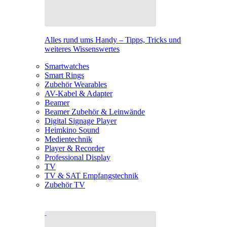
Alles rund ums Handy – Tipps, Tricks und
weiteres Wissenswertes
Smartwatches
Smart Rings
Zubehör Wearables
AV-Kabel & Adapter
Beamer
Beamer Zubehör & Leinwände
Digital Signage Player
Heimkino Sound
Medientechnik
Player & Recorder
Professional Display
TV
TV & SAT Empfangstechnik
Zubehör TV