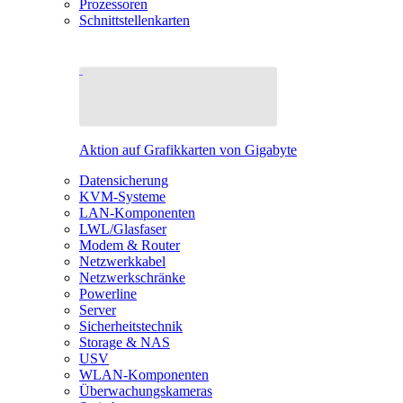
Prozessoren
Schnittstellenkarten
Aktion auf Grafikkarten von Gigabyte
Datensicherung
KVM-Systeme
LAN-Komponenten
LWL/Glasfaser
Modem & Router
Netzwerkkabel
Netzwerkschränke
Powerline
Server
Sicherheitstechnik
Storage & NAS
USV
WLAN-Komponenten
Überwachungskameras