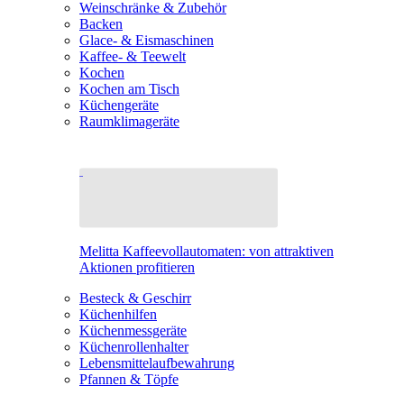
Weinschränke & Zubehör
Backen
Glace- & Eismaschinen
Kaffee- & Teewelt
Kochen
Kochen am Tisch
Küchengeräte
Raumklimageräte
Melitta Kaffeevollautomaten: von attraktiven
Aktionen profitieren
Besteck & Geschirr
Küchenhilfen
Küchenmessgeräte
Küchenrollenhalter
Lebensmittelaufbewahrung
Pfannen & Töpfe