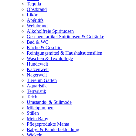
Tequila
Obstbrand
Likör
Apéritifs
Weinbrand
Alkoholfreie Spirituosen
Geschenkartikel Spirituosen & Getränke
Bad & WC
Küche & Geschirr
Reinigungsmittel & Haushaltsutensilien
Waschen & Textilpflege
Hundewelt
Katzenwelt
Nagerwelt
Tiere im Garten
Aquaristik
Terraristik
Teich
Umstands- & Stillmode
Milchpumpen
Stillen
Mein Baby
Pflegeprodukte Mama
Baby- & Kinderbekleidung
Wickeln