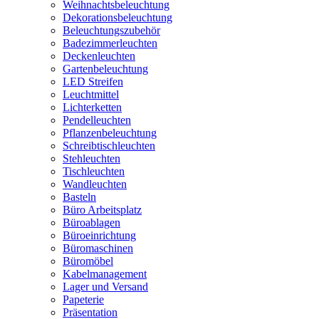
Weihnachtsbeleuchtung
Dekorationsbeleuchtung
Beleuchtungszubehör
Badezimmerleuchten
Deckenleuchten
Gartenbeleuchtung
LED Streifen
Leuchtmittel
Lichterketten
Pendelleuchten
Pflanzenbeleuchtung
Schreibtischleuchten
Stehleuchten
Tischleuchten
Wandleuchten
Basteln
Büro Arbeitsplatz
Büroablagen
Büroeinrichtung
Büromaschinen
Büromöbel
Kabelmanagement
Lager und Versand
Papeterie
Präsentation