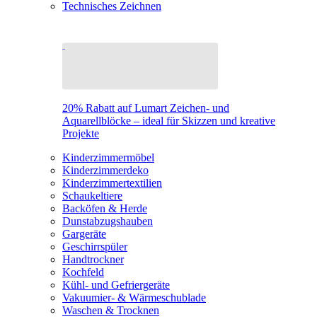
Technisches Zeichnen
20% Rabatt auf Lumart Zeichen- und
Aquarellblöcke – ideal für Skizzen und kreative
Projekte
Kinderzimmermöbel
Kinderzimmerdeko
Kinderzimmertextilien
Schaukeltiere
Backöfen & Herde
Dunstabzugshauben
Gargeräte
Geschirrspüler
Handtrockner
Kochfeld
Kühl- und Gefriergeräte
Vakuumier- & Wärmeschublade
Waschen & Trocknen