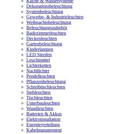
Küche & Wassersysteme
Dekorationsbeleuchtung
Systembeleuchtung
Gewerbe- & Industrieleuchten
Weihnachtsbeleuchtung
Beleuchtungszubehör
Badezimmerleuchten
Deckenleuchten
Gartenbeleuchtung
Kinderlampen
LED Streifen
Leuchtmittel
Lichterketten
Nachtlichter
Pendelleuchten
Pflanzenbeleuchtung
Schreibtischleuchten
Stehleuchten
Tischleuchten
Unterbauleuchten
Wandleuchten
Batterien & Akkus
Elektroinstallation
Energieverteilung
Kabelmanagement