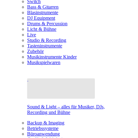
Switch
Bass & Gitarren
Blasinstrumente
DJ Equipment
Drums & Percussion
Licht & Bühne
Live
Studio & Recording
Tasteninstrumente
Zubehör
Musikinstrumente Kinder
Musikspielwaren
Sound & Light – alles für Musiker, DJs,
Recording und Bühne
Backup & Imaging
Betriebssysteme
Büroanwendung