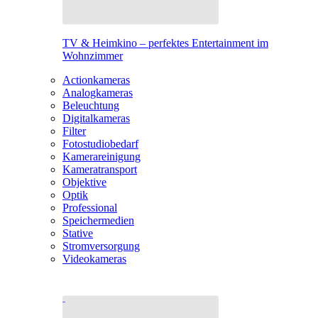
TV & Heimkino – perfektes Entertainment im
Wohnzimmer
Actionkameras
Analogkameras
Beleuchtung
Digitalkameras
Filter
Fotostudiobedarf
Kamerareinigung
Kameratransport
Objektive
Optik
Professional
Speichermedien
Stative
Stromversorgung
Videokameras