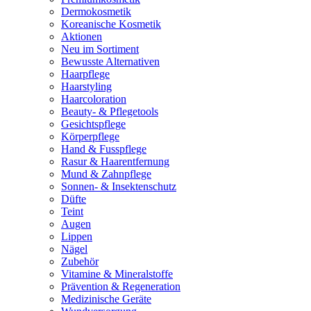
Dermokosmetik
Koreanische Kosmetik
Aktionen
Neu im Sortiment
Bewusste Alternativen
Haarpflege
Haarstyling
Haarcoloration
Beauty- & Pflegetools
Gesichtspflege
Körperpflege
Hand & Fusspflege
Rasur & Haarentfernung
Mund & Zahnpflege
Sonnen- & Insektenschutz
Düfte
Teint
Augen
Lippen
Nägel
Zubehör
Vitamine & Mineralstoffe
Prävention & Regeneration
Medizinische Geräte