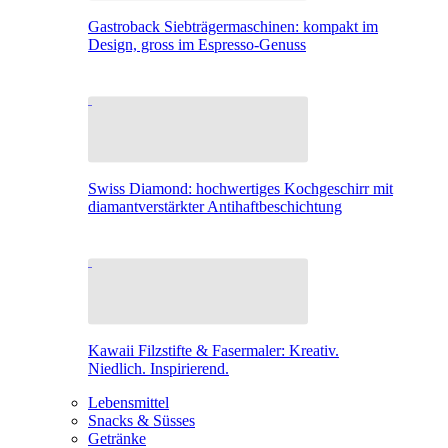
Gastroback Siebträgermaschinen: kompakt im
Design, gross im Espresso-Genuss
Swiss Diamond: hochwertiges Kochgeschirr mit
diamantverstärkter Antihaftbeschichtung
Kawaii Filzstifte & Fasermaler: Kreativ.
Niedlich. Inspirierend.
Lebensmittel
Snacks & Süsses
Getränke