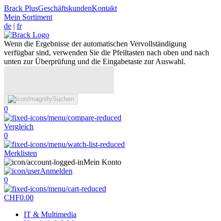
Brack Plus
Geschäftskunden
Kontakt
Mein Sortiment
de
|
fr
Wenn die Ergebnisse der automatischen Vervollständigung
verfügbar sind, verwenden Sie die Pfeiltasten nach oben und nach
unten zur Überprüfung und die Eingabetaste zur Auswahl.
Suchen
0
Vergleich
0
Merklisten
Mein Konto
Anmelden
0
CHF
0.00
IT & Multimedia