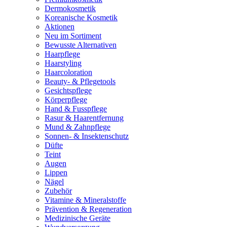
Dermokosmetik
Koreanische Kosmetik
Aktionen
Neu im Sortiment
Bewusste Alternativen
Haarpflege
Haarstyling
Haarcoloration
Beauty- & Pflegetools
Gesichtspflege
Körperpflege
Hand & Fusspflege
Rasur & Haarentfernung
Mund & Zahnpflege
Sonnen- & Insektenschutz
Düfte
Teint
Augen
Lippen
Nägel
Zubehör
Vitamine & Mineralstoffe
Prävention & Regeneration
Medizinische Geräte