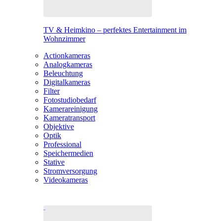
TV & Heimkino – perfektes Entertainment im
Wohnzimmer
Actionkameras
Analogkameras
Beleuchtung
Digitalkameras
Filter
Fotostudiobedarf
Kamerareinigung
Kameratransport
Objektive
Optik
Professional
Speichermedien
Stative
Stromversorgung
Videokameras