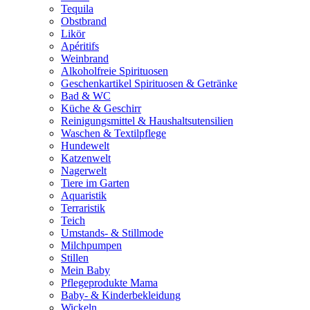
Tequila
Obstbrand
Likör
Apéritifs
Weinbrand
Alkoholfreie Spirituosen
Geschenkartikel Spirituosen & Getränke
Bad & WC
Küche & Geschirr
Reinigungsmittel & Haushaltsutensilien
Waschen & Textilpflege
Hundewelt
Katzenwelt
Nagerwelt
Tiere im Garten
Aquaristik
Terraristik
Teich
Umstands- & Stillmode
Milchpumpen
Stillen
Mein Baby
Pflegeprodukte Mama
Baby- & Kinderbekleidung
Wickeln