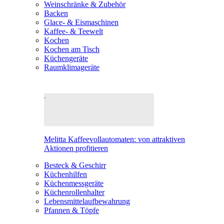
Weinschränke & Zubehör
Backen
Glace- & Eismaschinen
Kaffee- & Teewelt
Kochen
Kochen am Tisch
Küchengeräte
Raumklimageräte
Melitta Kaffeevollautomaten: von attraktiven
Aktionen profitieren
Besteck & Geschirr
Küchenhilfen
Küchenmessgeräte
Küchenrollenhalter
Lebensmittelaufbewahrung
Pfannen & Töpfe