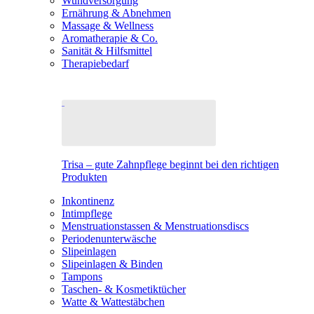
Wundversorgung
Ernährung & Abnehmen
Massage & Wellness
Aromatherapie & Co.
Sanität & Hilfsmittel
Therapiebedarf
Trisa – gute Zahnpflege beginnt bei den richtigen
Produkten
Inkontinenz
Intimpflege
Menstruationstassen & Menstruationsdiscs
Periodenunterwäsche
Slipeinlagen
Slipeinlagen & Binden
Tampons
Taschen- & Kosmetiktücher
Watte & Wattestäbchen