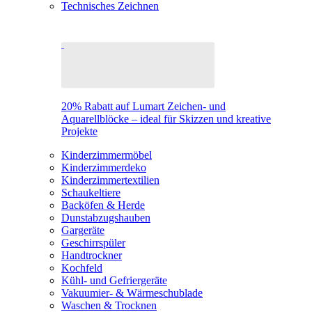
Technisches Zeichnen
20% Rabatt auf Lumart Zeichen- und
Aquarellblöcke – ideal für Skizzen und kreative
Projekte
Kinderzimmermöbel
Kinderzimmerdeko
Kinderzimmertextilien
Schaukeltiere
Backöfen & Herde
Dunstabzugshauben
Gargeräte
Geschirrspüler
Handtrockner
Kochfeld
Kühl- und Gefriergeräte
Vakuumier- & Wärmeschublade
Waschen & Trocknen