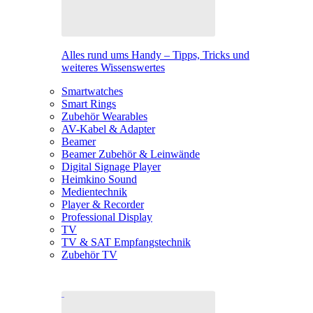
Alles rund ums Handy – Tipps, Tricks und
weiteres Wissenswertes
Smartwatches
Smart Rings
Zubehör Wearables
AV-Kabel & Adapter
Beamer
Beamer Zubehör & Leinwände
Digital Signage Player
Heimkino Sound
Medientechnik
Player & Recorder
Professional Display
TV
TV & SAT Empfangstechnik
Zubehör TV