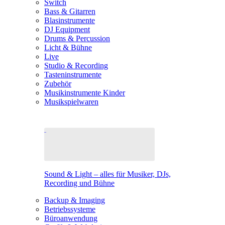
Switch
Bass & Gitarren
Blasinstrumente
DJ Equipment
Drums & Percussion
Licht & Bühne
Live
Studio & Recording
Tasteninstrumente
Zubehör
Musikinstrumente Kinder
Musikspielwaren
Sound & Light – alles für Musiker, DJs,
Recording und Bühne
Backup & Imaging
Betriebssysteme
Büroanwendung