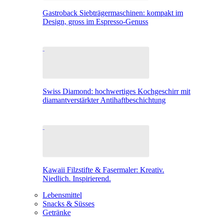
Gastroback Siebträgermaschinen: kompakt im
Design, gross im Espresso-Genuss
Swiss Diamond: hochwertiges Kochgeschirr mit
diamantverstärkter Antihaftbeschichtung
Kawaii Filzstifte & Fasermaler: Kreativ.
Niedlich. Inspirierend.
Lebensmittel
Snacks & Süsses
Getränke