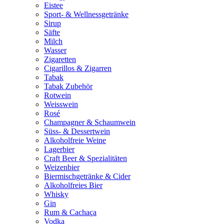
Eistee
Sport- & Wellnessgetränke
Sirup
Säfte
Milch
Wasser
Zigaretten
Cigarillos & Zigarren
Tabak
Tabak Zubehör
Rotwein
Weisswein
Rosé
Champagner & Schaumwein
Süss- & Dessertwein
Alkoholfreie Weine
Lagerbier
Craft Beer & Spezialitäten
Weizenbier
Biermischgetränke & Cider
Alkoholfreies Bier
Whisky
Gin
Rum & Cachaça
Vodka