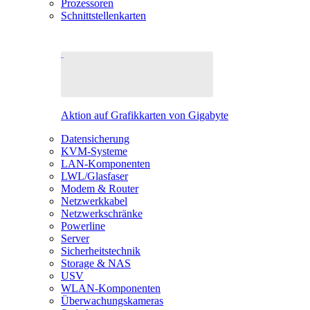
Prozessoren
Schnittstellenkarten
Aktion auf Grafikkarten von Gigabyte
Datensicherung
KVM-Systeme
LAN-Komponenten
LWL/Glasfaser
Modem & Router
Netzwerkkabel
Netzwerkschränke
Powerline
Server
Sicherheitstechnik
Storage & NAS
USV
WLAN-Komponenten
Überwachungskameras