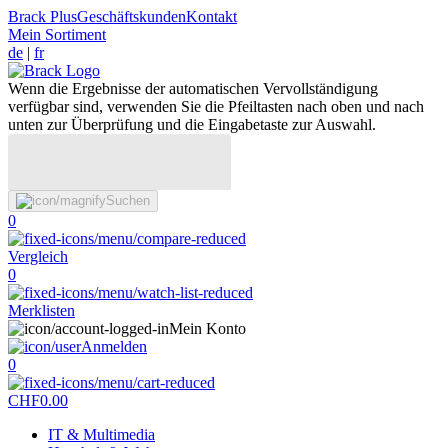
Brack Plus
Geschäftskunden
Kontakt
Mein Sortiment
de
|
fr
Wenn die Ergebnisse der automatischen Vervollständigung
verfügbar sind, verwenden Sie die Pfeiltasten nach oben und nach
unten zur Überprüfung und die Eingabetaste zur Auswahl.
Suchen
0
Vergleich
0
Merklisten
Mein Konto
Anmelden
0
CHF
0.00
IT & Multimedia