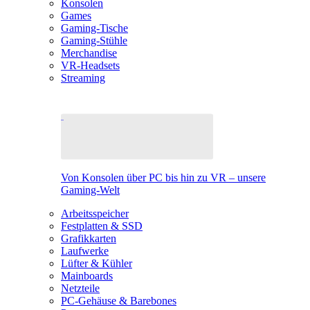
Konsolen
Games
Gaming-Tische
Gaming-Stühle
Merchandise
VR-Headsets
Streaming
Von Konsolen über PC bis hin zu VR – unsere
Gaming-Welt
Arbeitsspeicher
Festplatten & SSD
Grafikkarten
Laufwerke
Lüfter & Kühler
Mainboards
Netzteile
PC-Gehäuse & Barebones