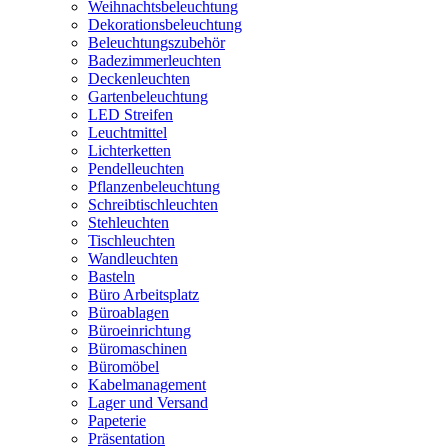
Weihnachtsbeleuchtung
Dekorationsbeleuchtung
Beleuchtungszubehör
Badezimmerleuchten
Deckenleuchten
Gartenbeleuchtung
LED Streifen
Leuchtmittel
Lichterketten
Pendelleuchten
Pflanzenbeleuchtung
Schreibtischleuchten
Stehleuchten
Tischleuchten
Wandleuchten
Basteln
Büro Arbeitsplatz
Büroablagen
Büroeinrichtung
Büromaschinen
Büromöbel
Kabelmanagement
Lager und Versand
Papeterie
Präsentation