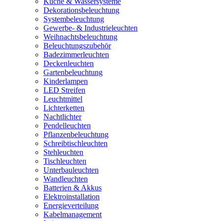
Küche & Wassersysteme
Dekorationsbeleuchtung
Systembeleuchtung
Gewerbe- & Industrieleuchten
Weihnachtsbeleuchtung
Beleuchtungszubehör
Badezimmerleuchten
Deckenleuchten
Gartenbeleuchtung
Kinderlampen
LED Streifen
Leuchtmittel
Lichterketten
Nachtlichter
Pendelleuchten
Pflanzenbeleuchtung
Schreibtischleuchten
Stehleuchten
Tischleuchten
Unterbauleuchten
Wandleuchten
Batterien & Akkus
Elektroinstallation
Energieverteilung
Kabelmanagement