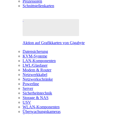
Prozessoren
Schnittstellenkarten
Aktion auf Grafikkarten von Gigabyte
Datensicherung
KVM-Systeme
LAN-Komponenten
LWL/Glasfaser
Modem & Router
Netzwerkkabel
Netzwerkschränke
Powerline
Server
Sicherheitstechnik
Storage & NAS
USV
WLAN-Komponenten
Überwachungskameras