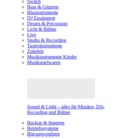
Switch
Bass & Gitarren
Blasinstrumente
DJ Equipment
Drums & Percussion
Licht & Bühne
Live
Studio & Recording
Tasteninstrumente
Zubehör
Musikinstrumente Kinder
Musikspielwaren
Sound & Light – alles für Musiker, DJs,
Recording und Bühne
Backup & Imaging
Betriebssysteme
Büroanwendung