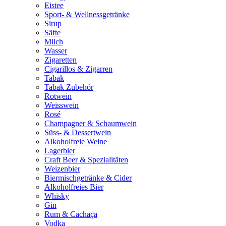
Eistee
Sport- & Wellnessgetränke
Sirup
Säfte
Milch
Wasser
Zigaretten
Cigarillos & Zigarren
Tabak
Tabak Zubehör
Rotwein
Weisswein
Rosé
Champagner & Schaumwein
Süss- & Dessertwein
Alkoholfreie Weine
Lagerbier
Craft Beer & Spezialitäten
Weizenbier
Biermischgetränke & Cider
Alkoholfreies Bier
Whisky
Gin
Rum & Cachaça
Vodka