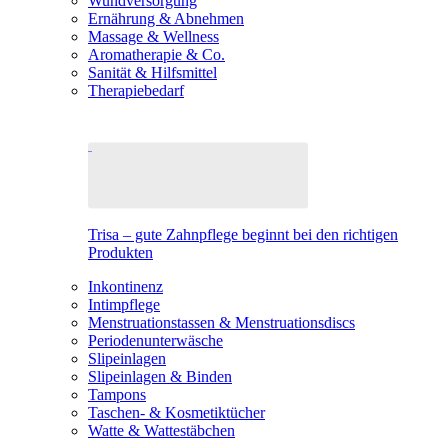
Wundversorgung
Ernährung & Abnehmen
Massage & Wellness
Aromatherapie & Co.
Sanität & Hilfsmittel
Therapiebedarf
Trisa – gute Zahnpflege beginnt bei den richtigen
Produkten
Inkontinenz
Intimpflege
Menstruationstassen & Menstruationsdiscs
Periodenunterwäsche
Slipeinlagen
Slipeinlagen & Binden
Tampons
Taschen- & Kosmetiktücher
Watte & Wattestäbchen