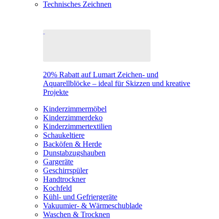
Technisches Zeichnen
20% Rabatt auf Lumart Zeichen- und
Aquarellblöcke – ideal für Skizzen und kreative
Projekte
Kinderzimmermöbel
Kinderzimmerdeko
Kinderzimmertextilien
Schaukeltiere
Backöfen & Herde
Dunstabzugshauben
Gargeräte
Geschirrspüler
Handtrockner
Kochfeld
Kühl- und Gefriergeräte
Vakuumier- & Wärmeschublade
Waschen & Trocknen