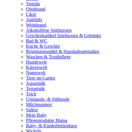
Tequila
Obstbrand
Likör
Apéritifs
Weinbrand
Alkoholfreie Spirituosen
Geschenkartikel Spirituosen & Getränke
Bad & WC
Küche & Geschirr
Reinigungsmittel & Haushaltsutensilien
Waschen & Textilpflege
Hundewelt
Katzenwelt
Nagerwelt
Tiere im Garten
Aquaristik
Terraristik
Teich
Umstands- & Stillmode
Milchpumpen
Stillen
Mein Baby
Pflegeprodukte Mama
Baby- & Kinderbekleidung
Wickeln