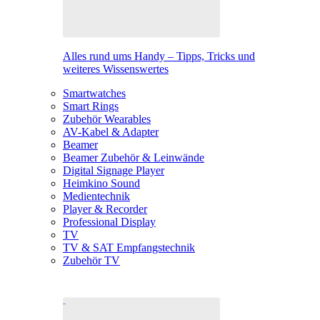
Alles rund ums Handy – Tipps, Tricks und
weiteres Wissenswertes
Smartwatches
Smart Rings
Zubehör Wearables
AV-Kabel & Adapter
Beamer
Beamer Zubehör & Leinwände
Digital Signage Player
Heimkino Sound
Medientechnik
Player & Recorder
Professional Display
TV
TV & SAT Empfangstechnik
Zubehör TV