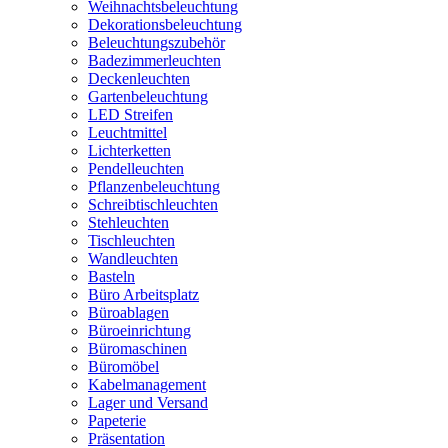
Weihnachtsbeleuchtung
Dekorationsbeleuchtung
Beleuchtungszubehör
Badezimmerleuchten
Deckenleuchten
Gartenbeleuchtung
LED Streifen
Leuchtmittel
Lichterketten
Pendelleuchten
Pflanzenbeleuchtung
Schreibtischleuchten
Stehleuchten
Tischleuchten
Wandleuchten
Basteln
Büro Arbeitsplatz
Büroablagen
Büroeinrichtung
Büromaschinen
Büromöbel
Kabelmanagement
Lager und Versand
Papeterie
Präsentation