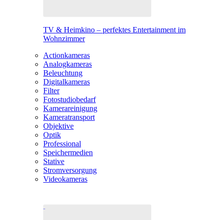
TV & Heimkino – perfektes Entertainment im
Wohnzimmer
Actionkameras
Analogkameras
Beleuchtung
Digitalkameras
Filter
Fotostudiobedarf
Kamerareinigung
Kameratransport
Objektive
Optik
Professional
Speichermedien
Stative
Stromversorgung
Videokameras