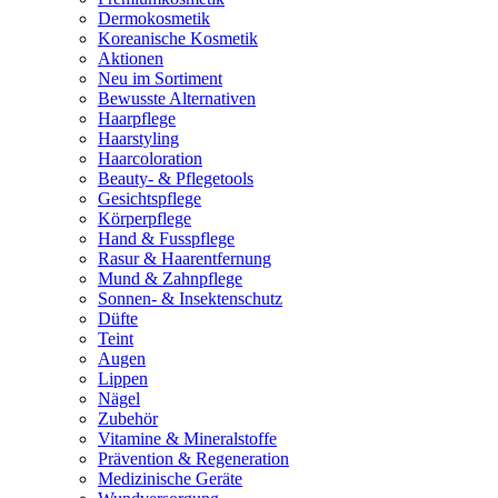
Dermokosmetik
Koreanische Kosmetik
Aktionen
Neu im Sortiment
Bewusste Alternativen
Haarpflege
Haarstyling
Haarcoloration
Beauty- & Pflegetools
Gesichtspflege
Körperpflege
Hand & Fusspflege
Rasur & Haarentfernung
Mund & Zahnpflege
Sonnen- & Insektenschutz
Düfte
Teint
Augen
Lippen
Nägel
Zubehör
Vitamine & Mineralstoffe
Prävention & Regeneration
Medizinische Geräte