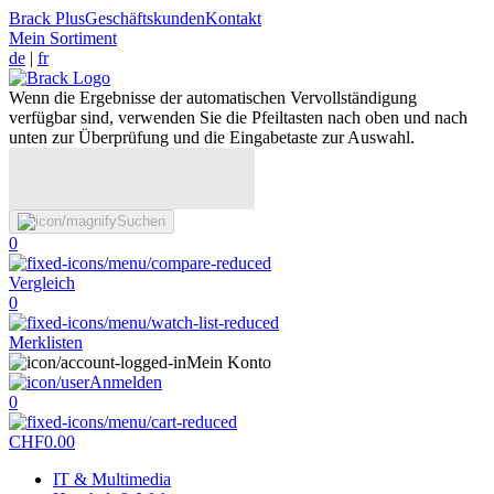
Brack Plus
Geschäftskunden
Kontakt
Mein Sortiment
de
|
fr
Wenn die Ergebnisse der automatischen Vervollständigung
verfügbar sind, verwenden Sie die Pfeiltasten nach oben und nach
unten zur Überprüfung und die Eingabetaste zur Auswahl.
Suchen
0
Vergleich
0
Merklisten
Mein Konto
Anmelden
0
CHF
0.00
IT & Multimedia