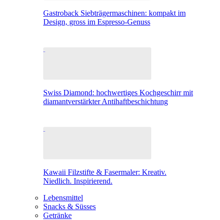
Gastroback Siebträgermaschinen: kompakt im
Design, gross im Espresso-Genuss
Swiss Diamond: hochwertiges Kochgeschirr mit
diamantverstärkter Antihaftbeschichtung
Kawaii Filzstifte & Fasermaler: Kreativ.
Niedlich. Inspirierend.
Lebensmittel
Snacks & Süsses
Getränke