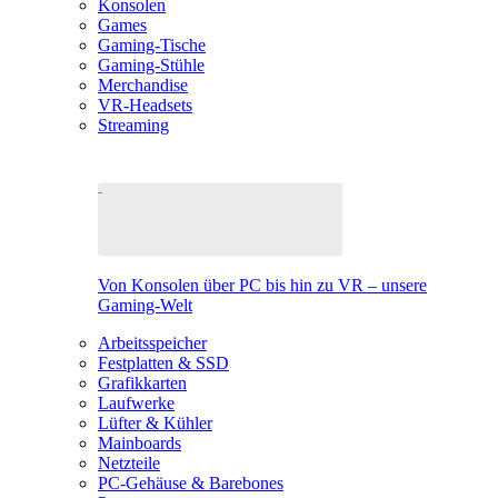
Konsolen
Games
Gaming-Tische
Gaming-Stühle
Merchandise
VR-Headsets
Streaming
Von Konsolen über PC bis hin zu VR – unsere
Gaming-Welt
Arbeitsspeicher
Festplatten & SSD
Grafikkarten
Laufwerke
Lüfter & Kühler
Mainboards
Netzteile
PC-Gehäuse & Barebones