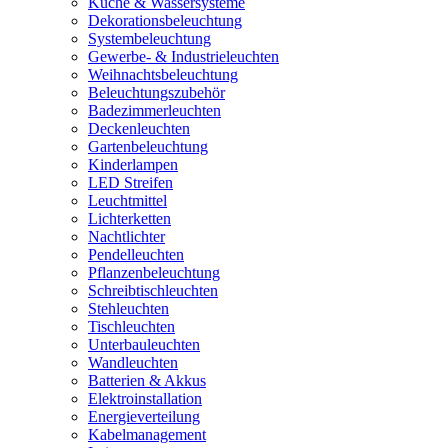
Küche & Wassersysteme
Dekorationsbeleuchtung
Systembeleuchtung
Gewerbe- & Industrieleuchten
Weihnachtsbeleuchtung
Beleuchtungszubehör
Badezimmerleuchten
Deckenleuchten
Gartenbeleuchtung
Kinderlampen
LED Streifen
Leuchtmittel
Lichterketten
Nachtlichter
Pendelleuchten
Pflanzenbeleuchtung
Schreibtischleuchten
Stehleuchten
Tischleuchten
Unterbauleuchten
Wandleuchten
Batterien & Akkus
Elektroinstallation
Energieverteilung
Kabelmanagement