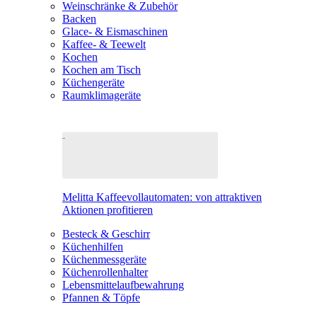
Weinschränke & Zubehör
Backen
Glace- & Eismaschinen
Kaffee- & Teewelt
Kochen
Kochen am Tisch
Küchengeräte
Raumklimageräte
Melitta Kaffeevollautomaten: von attraktiven
Aktionen profitieren
Besteck & Geschirr
Küchenhilfen
Küchenmessgeräte
Küchenrollenhalter
Lebensmittelaufbewahrung
Pfannen & Töpfe