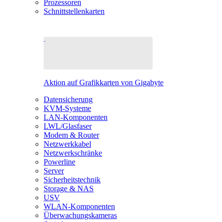
Prozessoren
Schnittstellenkarten
Aktion auf Grafikkarten von Gigabyte
Datensicherung
KVM-Systeme
LAN-Komponenten
LWL/Glasfaser
Modem & Router
Netzwerkkabel
Netzwerkschränke
Powerline
Server
Sicherheitstechnik
Storage & NAS
USV
WLAN-Komponenten
Überwachungskameras