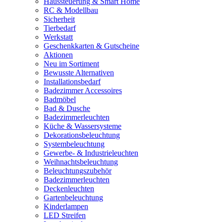
Haussteuerung & Smart Home
RC & Modellbau
Sicherheit
Tierbedarf
Werkstatt
Geschenkkarten & Gutscheine
Aktionen
Neu im Sortiment
Bewusste Alternativen
Installationsbedarf
Badezimmer Accessoires
Badmöbel
Bad & Dusche
Badezimmerleuchten
Küche & Wassersysteme
Dekorationsbeleuchtung
Systembeleuchtung
Gewerbe- & Industrieleuchten
Weihnachtsbeleuchtung
Beleuchtungszubehör
Badezimmerleuchten
Deckenleuchten
Gartenbeleuchtung
Kinderlampen
LED Streifen