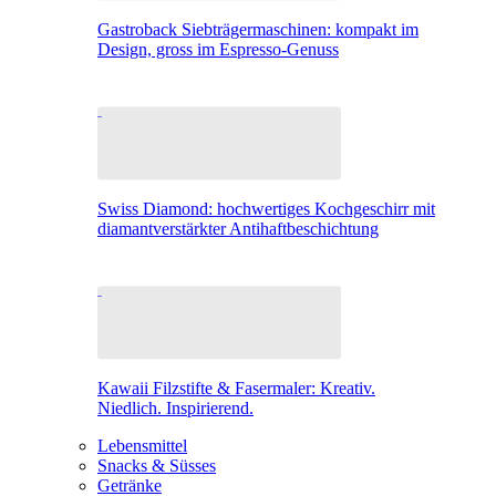
Gastroback Siebträgermaschinen: kompakt im
Design, gross im Espresso-Genuss
Swiss Diamond: hochwertiges Kochgeschirr mit
diamantverstärkter Antihaftbeschichtung
Kawaii Filzstifte & Fasermaler: Kreativ.
Niedlich. Inspirierend.
Lebensmittel
Snacks & Süsses
Getränke