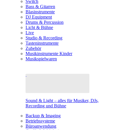
Switch
Bass & Gitarren
Blasinstrumente
DJ Equipment
Drums & Percussion
Licht & Bühne
Live
Studio & Recording
Tasteninstrumente
Zubehör
Musikinstrumente Kinder
Musikspielwaren
Sound & Light – alles für Musiker, DJs,
Recording und Bühne
Backup & Imaging
Betriebssysteme
Büroanwendung