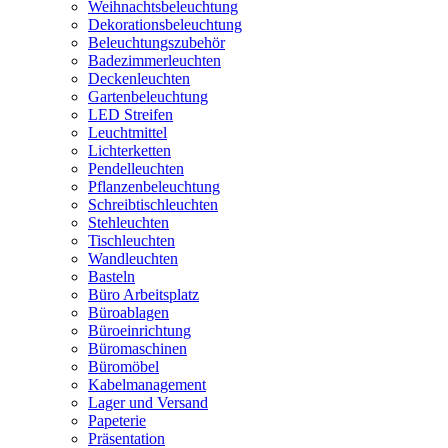
Weihnachtsbeleuchtung
Dekorationsbeleuchtung
Beleuchtungszubehör
Badezimmerleuchten
Deckenleuchten
Gartenbeleuchtung
LED Streifen
Leuchtmittel
Lichterketten
Pendelleuchten
Pflanzenbeleuchtung
Schreibtischleuchten
Stehleuchten
Tischleuchten
Wandleuchten
Basteln
Büro Arbeitsplatz
Büroablagen
Büroeinrichtung
Büromaschinen
Büromöbel
Kabelmanagement
Lager und Versand
Papeterie
Präsentation