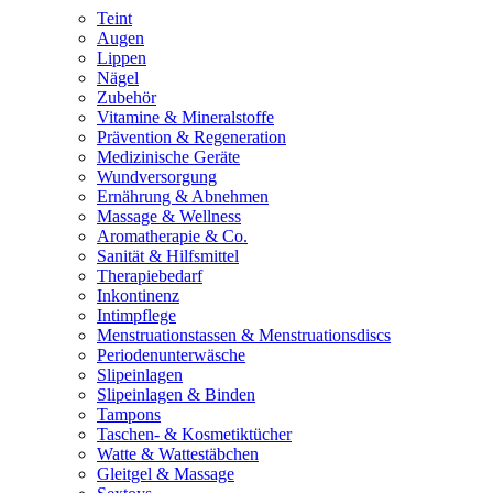
Teint
Augen
Lippen
Nägel
Zubehör
Vitamine & Mineralstoffe
Prävention & Regeneration
Medizinische Geräte
Wundversorgung
Ernährung & Abnehmen
Massage & Wellness
Aromatherapie & Co.
Sanität & Hilfsmittel
Therapiebedarf
Inkontinenz
Intimpflege
Menstruationstassen & Menstruationsdiscs
Periodenunterwäsche
Slipeinlagen
Slipeinlagen & Binden
Tampons
Taschen- & Kosmetiktücher
Watte & Wattestäbchen
Gleitgel & Massage