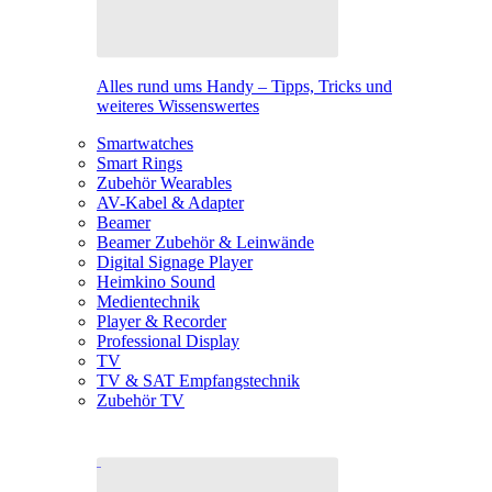
Alles rund ums Handy – Tipps, Tricks und
weiteres Wissenswertes
Smartwatches
Smart Rings
Zubehör Wearables
AV-Kabel & Adapter
Beamer
Beamer Zubehör & Leinwände
Digital Signage Player
Heimkino Sound
Medientechnik
Player & Recorder
Professional Display
TV
TV & SAT Empfangstechnik
Zubehör TV