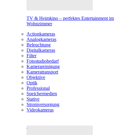
TV & Heimkino – perfektes Entertainment im
Wohnzimmer
Actionkameras
Analogkameras
Beleuchtung
Digitalkameras
Filter
Fotostudiobedarf
Kamerareinigung
Kameratransport
Objektive
Optik
Professional
Speichermedien
Stative
Stromversorgung
Videokameras