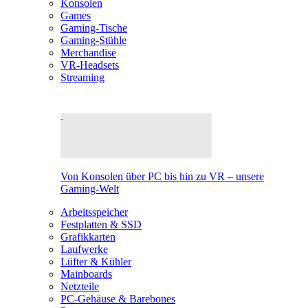
Konsolen
Games
Gaming-Tische
Gaming-Stühle
Merchandise
VR-Headsets
Streaming
Von Konsolen über PC bis hin zu VR – unsere
Gaming-Welt
Arbeitsspeicher
Festplatten & SSD
Grafikkarten
Laufwerke
Lüfter & Kühler
Mainboards
Netzteile
PC-Gehäuse & Barebones