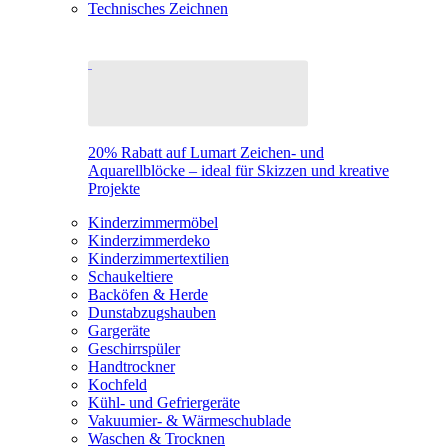
Technisches Zeichnen
20% Rabatt auf Lumart Zeichen- und
Aquarellblöcke – ideal für Skizzen und kreative
Projekte
Kinderzimmermöbel
Kinderzimmerdeko
Kinderzimmertextilien
Schaukeltiere
Backöfen & Herde
Dunstabzugshauben
Gargeräte
Geschirrspüler
Handtrockner
Kochfeld
Kühl- und Gefriergeräte
Vakuumier- & Wärmeschublade
Waschen & Trocknen