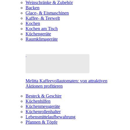
Weinschränke & Zubehör
Backen
Glace- & Eismaschinen
Kaffee- & Teewelt
Kochen
Kochen am Tisch
Küchengeräte
Raumklimageräte
Melitta Kaffeevollautomaten: von attraktiven
Aktionen profitieren
Besteck & Geschirr
Küchenhilfen
Küchenmessgeräte
Küchenrollenhalter
Lebensmittelaufbewahrung
Pfannen & Töpfe