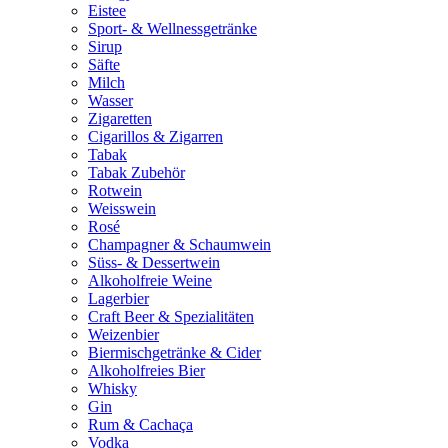
Eistee
Sport- & Wellnessgetränke
Sirup
Säfte
Milch
Wasser
Zigaretten
Cigarillos & Zigarren
Tabak
Tabak Zubehör
Rotwein
Weisswein
Rosé
Champagner & Schaumwein
Süss- & Dessertwein
Alkoholfreie Weine
Lagerbier
Craft Beer & Spezialitäten
Weizenbier
Biermischgetränke & Cider
Alkoholfreies Bier
Whisky
Gin
Rum & Cachaça
Vodka