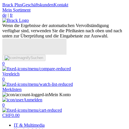
Brack Plus
Geschäftskunden
Kontakt
Mein Sortiment
de
|
fr
Wenn die Ergebnisse der automatischen Vervollständigung
verfügbar sind, verwenden Sie die Pfeiltasten nach oben und nach
unten zur Überprüfung und die Eingabetaste zur Auswahl.
Suchen
0
Vergleich
0
Merklisten
Mein Konto
Anmelden
0
CHF
0.00
IT & Multimedia