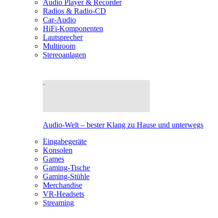
Audio Player & Recorder
Radios & Radio-CD
Car-Audio
HiFi-Komponenten
Lautsprecher
Multiroom
Stereoanlagen
Audio-Welt – bester Klang zu Hause und unterwegs
Eingabegeräte
Konsolen
Games
Gaming-Tische
Gaming-Stühle
Merchandise
VR-Headsets
Streaming