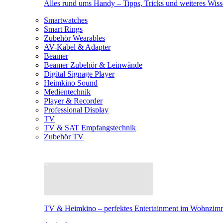
Alles rund ums Handy – Tipps, Tricks und weiteres Wis
Smartwatches
Smart Rings
Zubehör Wearables
AV-Kabel & Adapter
Beamer
Beamer Zubehör & Leinwände
Digital Signage Player
Heimkino Sound
Medientechnik
Player & Recorder
Professional Display
TV
TV & SAT Empfangstechnik
Zubehör TV
TV & Heimkino – perfektes Entertainment im Wohnzim