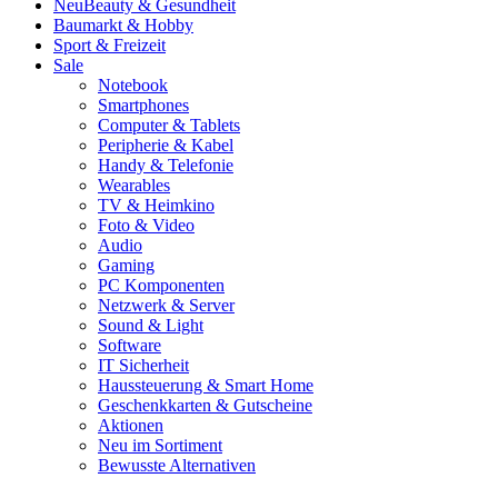
Neu
Beauty & Gesundheit
Baumarkt & Hobby
Sport & Freizeit
Sale
Notebook
Smartphones
Computer & Tablets
Peripherie & Kabel
Handy & Telefonie
Wearables
TV & Heimkino
Foto & Video
Audio
Gaming
PC Komponenten
Netzwerk & Server
Sound & Light
Software
IT Sicherheit
Haussteuerung & Smart Home
Geschenkkarten & Gutscheine
Aktionen
Neu im Sortiment
Bewusste Alternativen