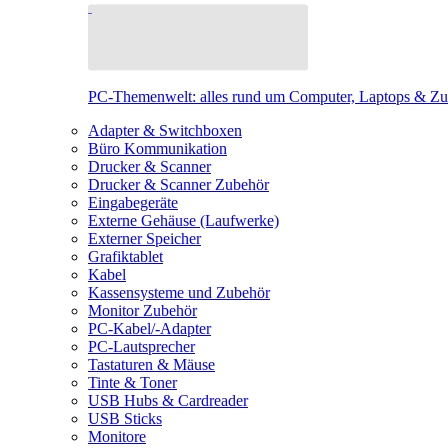
PC-Themenwelt: alles rund um Computer, Laptops & Z
Adapter & Switchboxen
Büro Kommunikation
Drucker & Scanner
Drucker & Scanner Zubehör
Eingabegeräte
Externe Gehäuse (Laufwerke)
Externer Speicher
Grafiktablet
Kabel
Kassensysteme und Zubehör
Monitor Zubehör
PC-Kabel/-Adapter
PC-Lautsprecher
Tastaturen & Mäuse
Tinte & Toner
USB Hubs & Cardreader
USB Sticks
Monitore