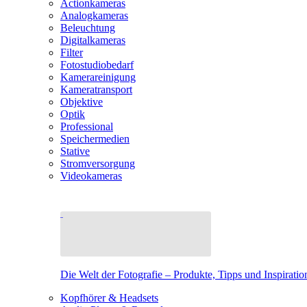
Actionkameras
Analogkameras
Beleuchtung
Digitalkameras
Filter
Fotostudiobedarf
Kamerareinigung
Kameratransport
Objektive
Optik
Professional
Speichermedien
Stative
Stromversorgung
Videokameras
Die Welt der Fotografie – Produkte, Tipps und Inspiratio
Kopfhörer & Headsets