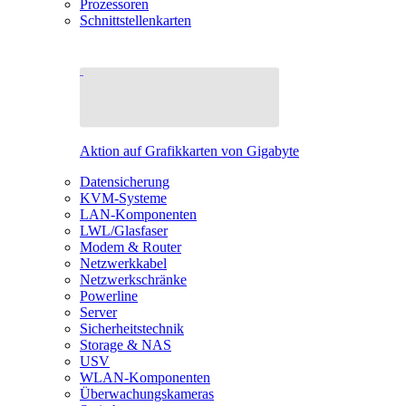
Prozessoren
Schnittstellenkarten
Aktion auf Grafikkarten von Gigabyte
Datensicherung
KVM-Systeme
LAN-Komponenten
LWL/Glasfaser
Modem & Router
Netzwerkkabel
Netzwerkschränke
Powerline
Server
Sicherheitstechnik
Storage & NAS
USV
WLAN-Komponenten
Überwachungskameras