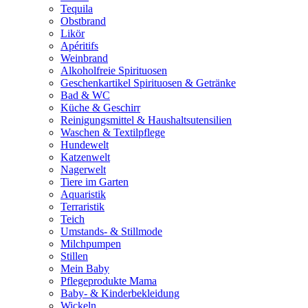
Tequila
Obstbrand
Likör
Apéritifs
Weinbrand
Alkoholfreie Spirituosen
Geschenkartikel Spirituosen & Getränke
Bad & WC
Küche & Geschirr
Reinigungsmittel & Haushaltsutensilien
Waschen & Textilpflege
Hundewelt
Katzenwelt
Nagerwelt
Tiere im Garten
Aquaristik
Terraristik
Teich
Umstands- & Stillmode
Milchpumpen
Stillen
Mein Baby
Pflegeprodukte Mama
Baby- & Kinderbekleidung
Wickeln