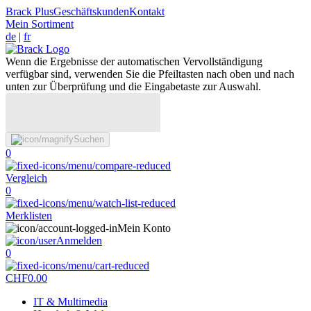
Brack Plus
Geschäftskunden
Kontakt
Mein Sortiment
de
|
fr
Wenn die Ergebnisse der automatischen Vervollständigung
verfügbar sind, verwenden Sie die Pfeiltasten nach oben und nach
unten zur Überprüfung und die Eingabetaste zur Auswahl.
Suchen
0
Vergleich
0
Merklisten
Mein Konto
Anmelden
0
CHF
0.00
IT & Multimedia