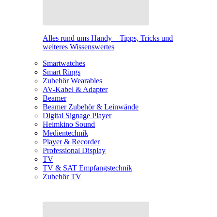
Alles rund ums Handy – Tipps, Tricks und
weiteres Wissenswertes
Smartwatches
Smart Rings
Zubehör Wearables
AV-Kabel & Adapter
Beamer
Beamer Zubehör & Leinwände
Digital Signage Player
Heimkino Sound
Medientechnik
Player & Recorder
Professional Display
TV
TV & SAT Empfangstechnik
Zubehör TV