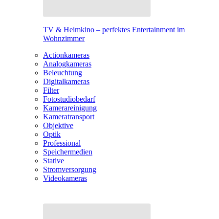
TV & Heimkino – perfektes Entertainment im
Wohnzimmer
Actionkameras
Analogkameras
Beleuchtung
Digitalkameras
Filter
Fotostudiobedarf
Kamerareinigung
Kameratransport
Objektive
Optik
Professional
Speichermedien
Stative
Stromversorgung
Videokameras