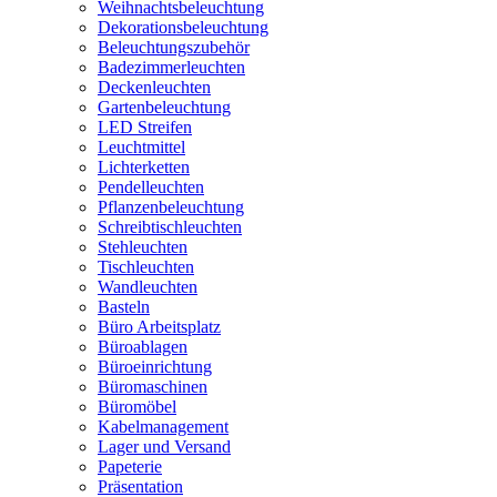
Weihnachtsbeleuchtung
Dekorationsbeleuchtung
Beleuchtungszubehör
Badezimmerleuchten
Deckenleuchten
Gartenbeleuchtung
LED Streifen
Leuchtmittel
Lichterketten
Pendelleuchten
Pflanzenbeleuchtung
Schreibtischleuchten
Stehleuchten
Tischleuchten
Wandleuchten
Basteln
Büro Arbeitsplatz
Büroablagen
Büroeinrichtung
Büromaschinen
Büromöbel
Kabelmanagement
Lager und Versand
Papeterie
Präsentation