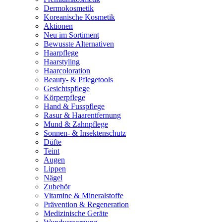
Dermokosmetik
Koreanische Kosmetik
Aktionen
Neu im Sortiment
Bewusste Alternativen
Haarpflege
Haarstyling
Haarcoloration
Beauty- & Pflegetools
Gesichtspflege
Körperpflege
Hand & Fusspflege
Rasur & Haarentfernung
Mund & Zahnpflege
Sonnen- & Insektenschutz
Düfte
Teint
Augen
Lippen
Nägel
Zubehör
Vitamine & Mineralstoffe
Prävention & Regeneration
Medizinische Geräte