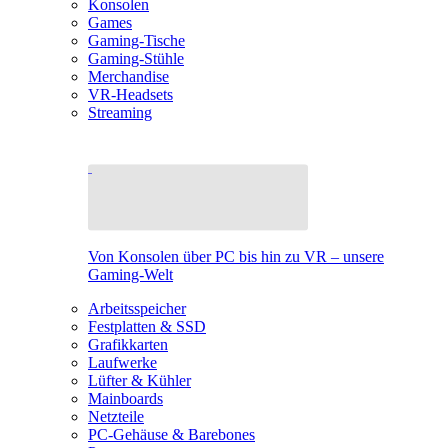
Konsolen
Games
Gaming-Tische
Gaming-Stühle
Merchandise
VR-Headsets
Streaming
Von Konsolen über PC bis hin zu VR – unsere
Gaming-Welt
Arbeitsspeicher
Festplatten & SSD
Grafikkarten
Laufwerke
Lüfter & Kühler
Mainboards
Netzteile
PC-Gehäuse & Barebones