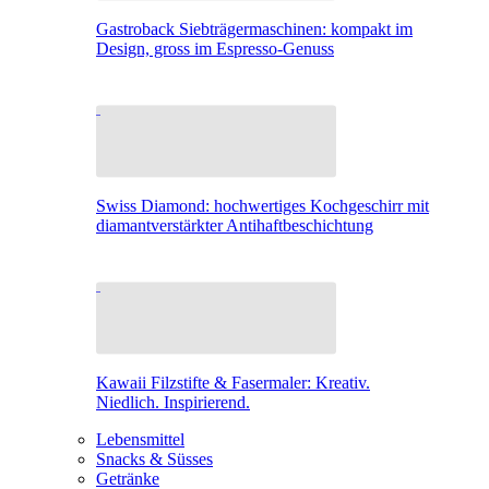
Gastroback Siebträgermaschinen: kompakt im
Design, gross im Espresso-Genuss
Swiss Diamond: hochwertiges Kochgeschirr mit
diamantverstärkter Antihaftbeschichtung
Kawaii Filzstifte & Fasermaler: Kreativ.
Niedlich. Inspirierend.
Lebensmittel
Snacks & Süsses
Getränke