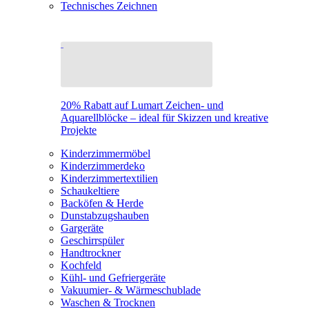
Technisches Zeichnen
20% Rabatt auf Lumart Zeichen- und
Aquarellblöcke – ideal für Skizzen und kreative
Projekte
Kinderzimmermöbel
Kinderzimmerdeko
Kinderzimmertextilien
Schaukeltiere
Backöfen & Herde
Dunstabzugshauben
Gargeräte
Geschirrspüler
Handtrockner
Kochfeld
Kühl- und Gefriergeräte
Vakuumier- & Wärmeschublade
Waschen & Trocknen