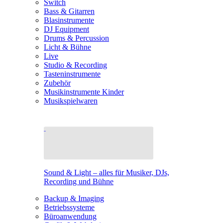
Switch
Bass & Gitarren
Blasinstrumente
DJ Equipment
Drums & Percussion
Licht & Bühne
Live
Studio & Recording
Tasteninstrumente
Zubehör
Musikinstrumente Kinder
Musikspielwaren
Sound & Light – alles für Musiker, DJs,
Recording und Bühne
Backup & Imaging
Betriebssysteme
Büroanwendung