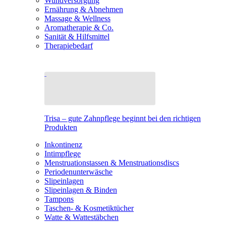
Wundversorgung
Ernährung & Abnehmen
Massage & Wellness
Aromatherapie & Co.
Sanität & Hilfsmittel
Therapiebedarf
Trisa – gute Zahnpflege beginnt bei den richtigen
Produkten
Inkontinenz
Intimpflege
Menstruationstassen & Menstruationsdiscs
Periodenunterwäsche
Slipeinlagen
Slipeinlagen & Binden
Tampons
Taschen- & Kosmetiktücher
Watte & Wattestäbchen