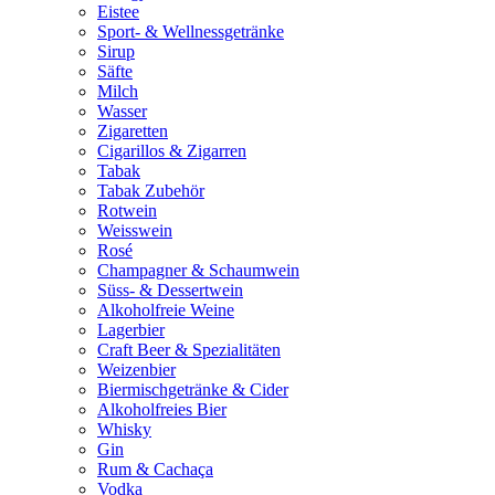
Eistee
Sport- & Wellnessgetränke
Sirup
Säfte
Milch
Wasser
Zigaretten
Cigarillos & Zigarren
Tabak
Tabak Zubehör
Rotwein
Weisswein
Rosé
Champagner & Schaumwein
Süss- & Dessertwein
Alkoholfreie Weine
Lagerbier
Craft Beer & Spezialitäten
Weizenbier
Biermischgetränke & Cider
Alkoholfreies Bier
Whisky
Gin
Rum & Cachaça
Vodka