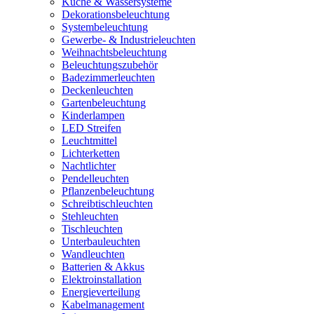
Küche & Wassersysteme
Dekorationsbeleuchtung
Systembeleuchtung
Gewerbe- & Industrieleuchten
Weihnachtsbeleuchtung
Beleuchtungszubehör
Badezimmerleuchten
Deckenleuchten
Gartenbeleuchtung
Kinderlampen
LED Streifen
Leuchtmittel
Lichterketten
Nachtlichter
Pendelleuchten
Pflanzenbeleuchtung
Schreibtischleuchten
Stehleuchten
Tischleuchten
Unterbauleuchten
Wandleuchten
Batterien & Akkus
Elektroinstallation
Energieverteilung
Kabelmanagement