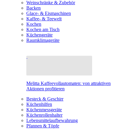
Weinschränke & Zubehör
Backen
Glace- & Eismaschinen
Kaffee- & Teewelt
Kochen
Kochen am Tisch
Küchengeräte
Raumklimageräte
Melitta Kaffeevollautomaten: von attraktiven
Aktionen profitieren
Besteck & Geschirr
Küchenhilfen
Küchenmessgeräte
Küchenrollenhalter
Lebensmittelaufbewahrung
Pfannen & Töpfe