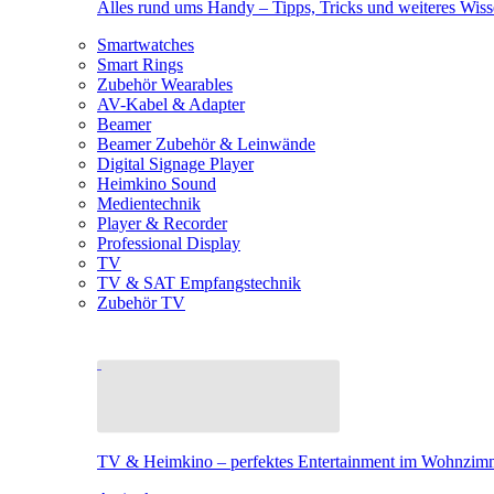
Alles rund ums Handy – Tipps, Tricks und weiteres Wis
Smartwatches
Smart Rings
Zubehör Wearables
AV-Kabel & Adapter
Beamer
Beamer Zubehör & Leinwände
Digital Signage Player
Heimkino Sound
Medientechnik
Player & Recorder
Professional Display
TV
TV & SAT Empfangstechnik
Zubehör TV
TV & Heimkino – perfektes Entertainment im Wohnzim