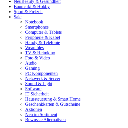
Neu
Beauty & Gesundheit
Baumarkt & Hobby
Sport & Freizeit
Sale
Notebook
Smartphones
Computer & Tablets
Peripherie & Kabel
Handy & Telefonie
Wearables
TV & Heimkino
Foto & Video
Audio
Gaming
PC Komponenten
Netzwerk & Server
Sound & Light
Software
IT Sicherheit
Haussteuerung & Smart Home
Geschenkkarten & Gutscheine
Aktionen
Neu im Sortiment
Bewusste Alternativen