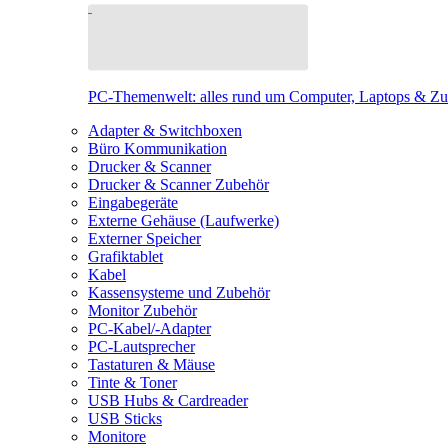
PC-Themenwelt: alles rund um Computer, Laptops & Z
Adapter & Switchboxen
Büro Kommunikation
Drucker & Scanner
Drucker & Scanner Zubehör
Eingabegeräte
Externe Gehäuse (Laufwerke)
Externer Speicher
Grafiktablet
Kabel
Kassensysteme und Zubehör
Monitor Zubehör
PC-Kabel/-Adapter
PC-Lautsprecher
Tastaturen & Mäuse
Tinte & Toner
USB Hubs & Cardreader
USB Sticks
Monitore