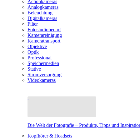
Actionkameras
Analogkameras
Beleuchtung
Digitalkameras
Filter
Fotostudiobedarf
Kamerareinigung
Kameratransport
Objektive
Optik
Professional
Speichermedien
Stative
Stromversorgung
Videokameras
Die Welt der Fotografie – Produkte, Tipps und Inspiratio
Kopfhörer & Headsets