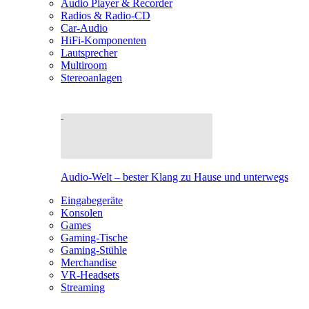
Audio Player & Recorder
Radios & Radio-CD
Car-Audio
HiFi-Komponenten
Lautsprecher
Multiroom
Stereoanlagen
Audio-Welt – bester Klang zu Hause und unterwegs
Eingabegeräte
Konsolen
Games
Gaming-Tische
Gaming-Stühle
Merchandise
VR-Headsets
Streaming