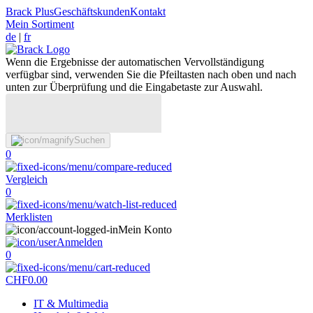
Brack Plus
Geschäftskunden
Kontakt
Mein Sortiment
de
|
fr
Wenn die Ergebnisse der automatischen Vervollständigung
verfügbar sind, verwenden Sie die Pfeiltasten nach oben und nach
unten zur Überprüfung und die Eingabetaste zur Auswahl.
Suchen
0
Vergleich
0
Merklisten
Mein Konto
Anmelden
0
CHF
0.00
IT & Multimedia