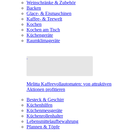
Weinschränke & Zubehör
Backen
Glace- & Eismaschinen
Kaffee- & Teewelt
Kochen
Kochen am Tisch
Küchengeräte
Raumklimageräte
Melitta Kaffeevollautomaten: von attraktiven
Aktionen profitieren
Besteck & Geschirr
Küchenhilfen
Küchenmessgeräte
Küchenrollenhalter
Lebensmittelaufbewahrung
Pfannen & Töpfe