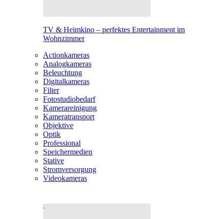
TV & Heimkino – perfektes Entertainment im
Wohnzimmer
Actionkameras
Analogkameras
Beleuchtung
Digitalkameras
Filter
Fotostudiobedarf
Kamerareinigung
Kameratransport
Objektive
Optik
Professional
Speichermedien
Stative
Stromversorgung
Videokameras