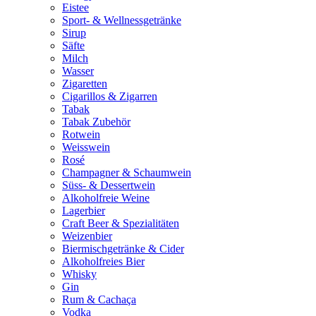
Eistee
Sport- & Wellnessgetränke
Sirup
Säfte
Milch
Wasser
Zigaretten
Cigarillos & Zigarren
Tabak
Tabak Zubehör
Rotwein
Weisswein
Rosé
Champagner & Schaumwein
Süss- & Dessertwein
Alkoholfreie Weine
Lagerbier
Craft Beer & Spezialitäten
Weizenbier
Biermischgetränke & Cider
Alkoholfreies Bier
Whisky
Gin
Rum & Cachaça
Vodka