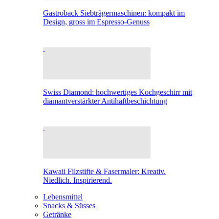
Gastroback Siebträgermaschinen: kompakt im
Design, gross im Espresso-Genuss
Swiss Diamond: hochwertiges Kochgeschirr mit
diamantverstärkter Antihaftbeschichtung
Kawaii Filzstifte & Fasermaler: Kreativ.
Niedlich. Inspirierend.
Lebensmittel
Snacks & Süsses
Getränke