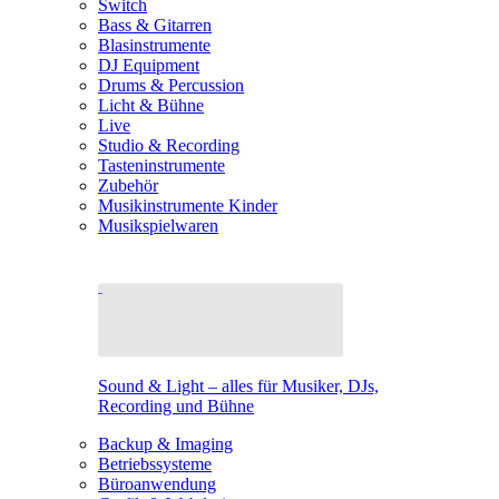
Switch
Bass & Gitarren
Blasinstrumente
DJ Equipment
Drums & Percussion
Licht & Bühne
Live
Studio & Recording
Tasteninstrumente
Zubehör
Musikinstrumente Kinder
Musikspielwaren
Sound & Light – alles für Musiker, DJs,
Recording und Bühne
Backup & Imaging
Betriebssysteme
Büroanwendung