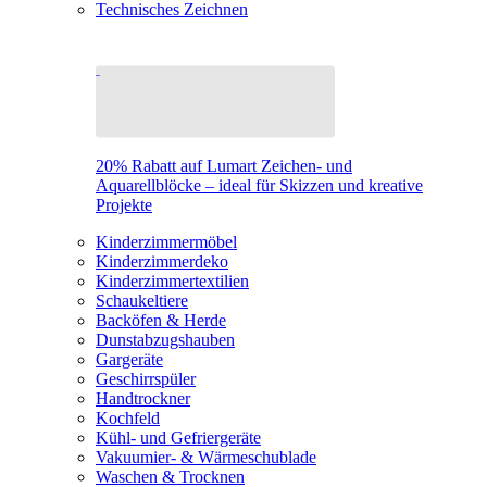
Technisches Zeichnen
20% Rabatt auf Lumart Zeichen- und
Aquarellblöcke – ideal für Skizzen und kreative
Projekte
Kinderzimmermöbel
Kinderzimmerdeko
Kinderzimmertextilien
Schaukeltiere
Backöfen & Herde
Dunstabzugshauben
Gargeräte
Geschirrspüler
Handtrockner
Kochfeld
Kühl- und Gefriergeräte
Vakuumier- & Wärmeschublade
Waschen & Trocknen