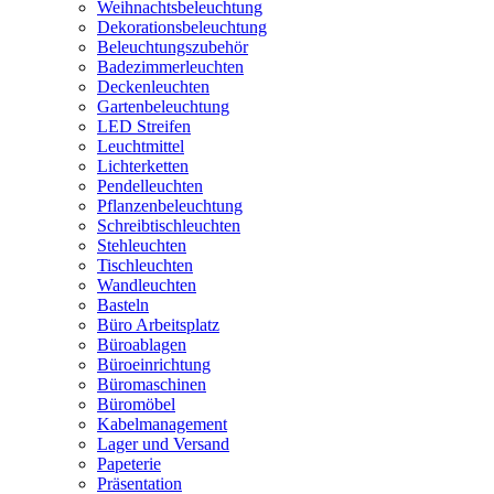
Weihnachtsbeleuchtung
Dekorationsbeleuchtung
Beleuchtungszubehör
Badezimmerleuchten
Deckenleuchten
Gartenbeleuchtung
LED Streifen
Leuchtmittel
Lichterketten
Pendelleuchten
Pflanzenbeleuchtung
Schreibtischleuchten
Stehleuchten
Tischleuchten
Wandleuchten
Basteln
Büro Arbeitsplatz
Büroablagen
Büroeinrichtung
Büromaschinen
Büromöbel
Kabelmanagement
Lager und Versand
Papeterie
Präsentation