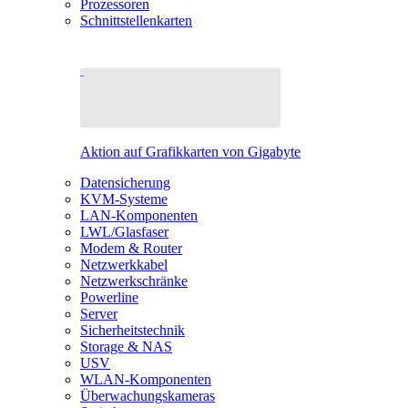
Prozessoren
Schnittstellenkarten
Aktion auf Grafikkarten von Gigabyte
Datensicherung
KVM-Systeme
LAN-Komponenten
LWL/Glasfaser
Modem & Router
Netzwerkkabel
Netzwerkschränke
Powerline
Server
Sicherheitstechnik
Storage & NAS
USV
WLAN-Komponenten
Überwachungskameras