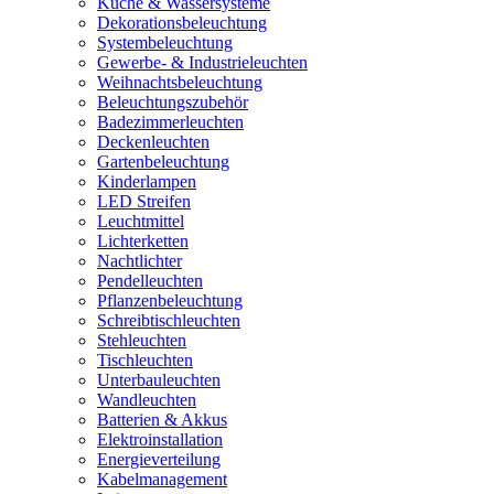
Küche & Wassersysteme
Dekorationsbeleuchtung
Systembeleuchtung
Gewerbe- & Industrieleuchten
Weihnachtsbeleuchtung
Beleuchtungszubehör
Badezimmerleuchten
Deckenleuchten
Gartenbeleuchtung
Kinderlampen
LED Streifen
Leuchtmittel
Lichterketten
Nachtlichter
Pendelleuchten
Pflanzenbeleuchtung
Schreibtischleuchten
Stehleuchten
Tischleuchten
Unterbauleuchten
Wandleuchten
Batterien & Akkus
Elektroinstallation
Energieverteilung
Kabelmanagement