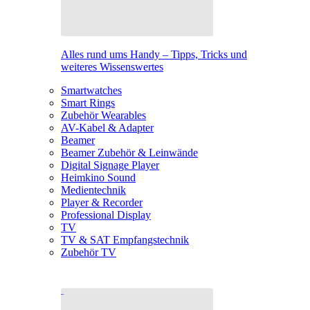
Alles rund ums Handy – Tipps, Tricks und
weiteres Wissenswertes
Smartwatches
Smart Rings
Zubehör Wearables
AV-Kabel & Adapter
Beamer
Beamer Zubehör & Leinwände
Digital Signage Player
Heimkino Sound
Medientechnik
Player & Recorder
Professional Display
TV
TV & SAT Empfangstechnik
Zubehör TV