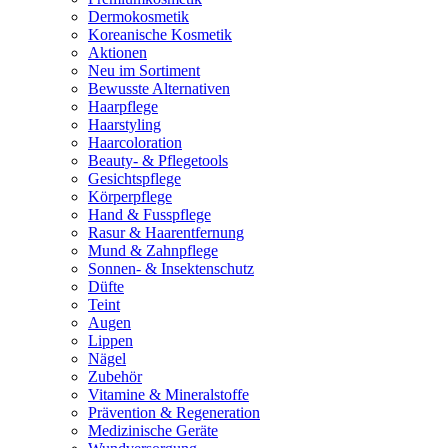
Dermokosmetik
Koreanische Kosmetik
Aktionen
Neu im Sortiment
Bewusste Alternativen
Haarpflege
Haarstyling
Haarcoloration
Beauty- & Pflegetools
Gesichtspflege
Körperpflege
Hand & Fusspflege
Rasur & Haarentfernung
Mund & Zahnpflege
Sonnen- & Insektenschutz
Düfte
Teint
Augen
Lippen
Nägel
Zubehör
Vitamine & Mineralstoffe
Prävention & Regeneration
Medizinische Geräte