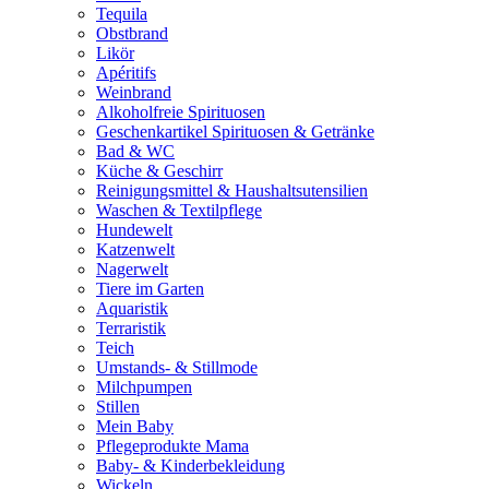
Tequila
Obstbrand
Likör
Apéritifs
Weinbrand
Alkoholfreie Spirituosen
Geschenkartikel Spirituosen & Getränke
Bad & WC
Küche & Geschirr
Reinigungsmittel & Haushaltsutensilien
Waschen & Textilpflege
Hundewelt
Katzenwelt
Nagerwelt
Tiere im Garten
Aquaristik
Terraristik
Teich
Umstands- & Stillmode
Milchpumpen
Stillen
Mein Baby
Pflegeprodukte Mama
Baby- & Kinderbekleidung
Wickeln