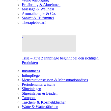
Wundversorgung
Ernährung & Abnehmen
Massage & Wellness
Aromatherapie & Co.
Sanität & Hilfsmittel
Therapiebedarf
Trisa – gute Zahnpflege beginnt bei den richtigen
Produkten
Inkontinenz
Intimpflege
Menstruationstassen & Menstruationsdiscs
Periodenunterwäsche
Slipeinlagen
Slipeinlagen & Binden
Tampons
Taschen- & Kosmetiktücher
Watte & Wattestäbchen