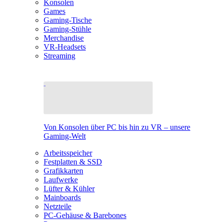
Konsolen
Games
Gaming-Tische
Gaming-Stühle
Merchandise
VR-Headsets
Streaming
Von Konsolen über PC bis hin zu VR – unsere
Gaming-Welt
Arbeitsspeicher
Festplatten & SSD
Grafikkarten
Laufwerke
Lüfter & Kühler
Mainboards
Netzteile
PC-Gehäuse & Barebones