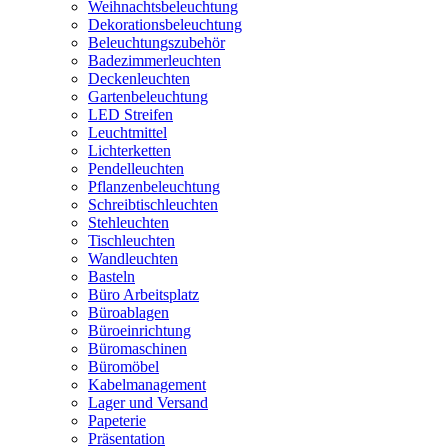
Weihnachtsbeleuchtung
Dekorationsbeleuchtung
Beleuchtungszubehör
Badezimmerleuchten
Deckenleuchten
Gartenbeleuchtung
LED Streifen
Leuchtmittel
Lichterketten
Pendelleuchten
Pflanzenbeleuchtung
Schreibtischleuchten
Stehleuchten
Tischleuchten
Wandleuchten
Basteln
Büro Arbeitsplatz
Büroablagen
Büroeinrichtung
Büromaschinen
Büromöbel
Kabelmanagement
Lager und Versand
Papeterie
Präsentation