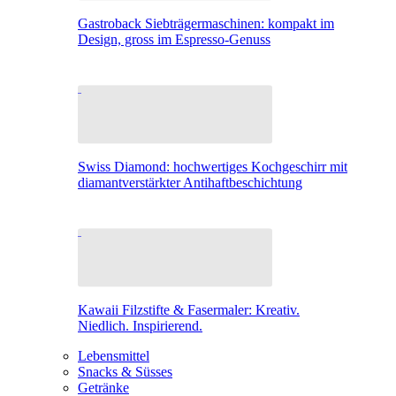
Gastroback Siebträgermaschinen: kompakt im
Design, gross im Espresso-Genuss
Swiss Diamond: hochwertiges Kochgeschirr mit
diamantverstärkter Antihaftbeschichtung
Kawaii Filzstifte & Fasermaler: Kreativ.
Niedlich. Inspirierend.
Lebensmittel
Snacks & Süsses
Getränke