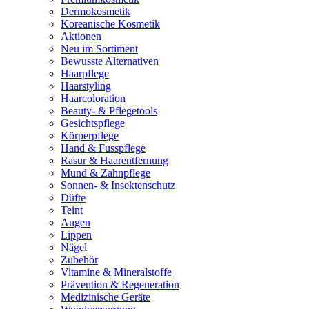
Dermokosmetik
Koreanische Kosmetik
Aktionen
Neu im Sortiment
Bewusste Alternativen
Haarpflege
Haarstyling
Haarcoloration
Beauty- & Pflegetools
Gesichtspflege
Körperpflege
Hand & Fusspflege
Rasur & Haarentfernung
Mund & Zahnpflege
Sonnen- & Insektenschutz
Düfte
Teint
Augen
Lippen
Nägel
Zubehör
Vitamine & Mineralstoffe
Prävention & Regeneration
Medizinische Geräte