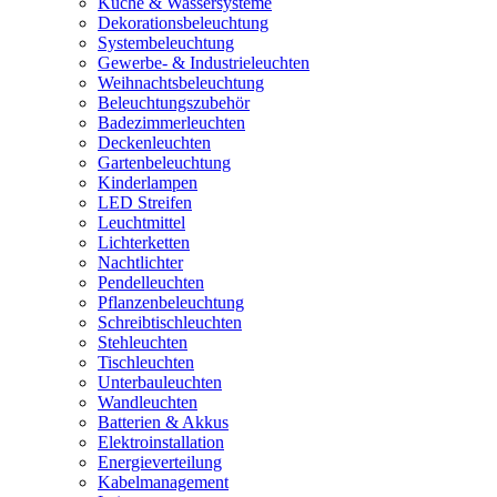
Küche & Wassersysteme
Dekorationsbeleuchtung
Systembeleuchtung
Gewerbe- & Industrieleuchten
Weihnachtsbeleuchtung
Beleuchtungszubehör
Badezimmerleuchten
Deckenleuchten
Gartenbeleuchtung
Kinderlampen
LED Streifen
Leuchtmittel
Lichterketten
Nachtlichter
Pendelleuchten
Pflanzenbeleuchtung
Schreibtischleuchten
Stehleuchten
Tischleuchten
Unterbauleuchten
Wandleuchten
Batterien & Akkus
Elektroinstallation
Energieverteilung
Kabelmanagement