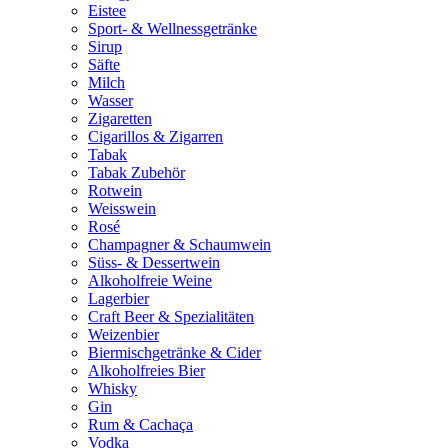
Eistee
Sport- & Wellnessgetränke
Sirup
Säfte
Milch
Wasser
Zigaretten
Cigarillos & Zigarren
Tabak
Tabak Zubehör
Rotwein
Weisswein
Rosé
Champagner & Schaumwein
Süss- & Dessertwein
Alkoholfreie Weine
Lagerbier
Craft Beer & Spezialitäten
Weizenbier
Biermischgetränke & Cider
Alkoholfreies Bier
Whisky
Gin
Rum & Cachaça
Vodka