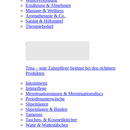
Wundversorgung
Ernährung & Abnehmen
Massage & Wellness
Aromatherapie & Co.
Sanität & Hilfsmittel
Therapiebedarf
Trisa – gute Zahnpflege beginnt bei den richtigen
Produkten
Inkontinenz
Intimpflege
Menstruationstassen & Menstruationsdiscs
Periodenunterwäsche
Slipeinlagen
Slipeinlagen & Binden
Tampons
Taschen- & Kosmetiktücher
Watte & Wattestäbchen