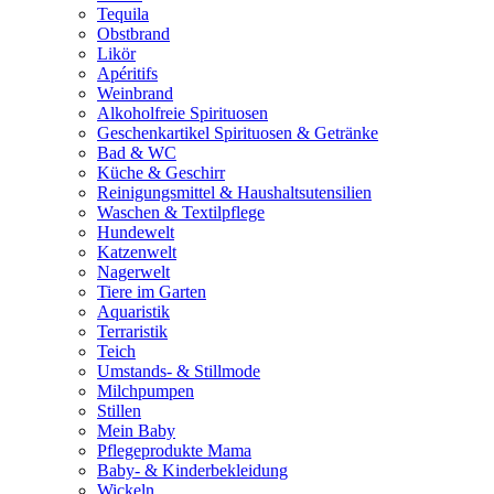
Tequila
Obstbrand
Likör
Apéritifs
Weinbrand
Alkoholfreie Spirituosen
Geschenkartikel Spirituosen & Getränke
Bad & WC
Küche & Geschirr
Reinigungsmittel & Haushaltsutensilien
Waschen & Textilpflege
Hundewelt
Katzenwelt
Nagerwelt
Tiere im Garten
Aquaristik
Terraristik
Teich
Umstands- & Stillmode
Milchpumpen
Stillen
Mein Baby
Pflegeprodukte Mama
Baby- & Kinderbekleidung
Wickeln