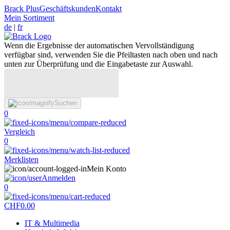
Brack Plus
Geschäftskunden
Kontakt
Mein Sortiment
de
|
fr
Wenn die Ergebnisse der automatischen Vervollständigung
verfügbar sind, verwenden Sie die Pfeiltasten nach oben und nach
unten zur Überprüfung und die Eingabetaste zur Auswahl.
Suchen
0
Vergleich
0
Merklisten
Mein Konto
Anmelden
0
CHF
0.00
IT & Multimedia