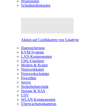
Prozessoren
Schnittstellenkarten
Aktion auf Grafikkarten von Gigabyte
Datensicherung
KVM-Systeme
LAN-Komponenten
LWL/Glasfaser
Modem & Router
Netzwerkkabel
Netzwerkschränke
Powerline
Server
Sicherheitstechnik
Storage & NAS
USV
WLAN-Komponenten
Überwachungskameras