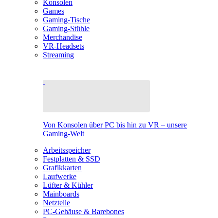
Konsolen
Games
Gaming-Tische
Gaming-Stühle
Merchandise
VR-Headsets
Streaming
Von Konsolen über PC bis hin zu VR – unsere
Gaming-Welt
Arbeitsspeicher
Festplatten & SSD
Grafikkarten
Laufwerke
Lüfter & Kühler
Mainboards
Netzteile
PC-Gehäuse & Barebones