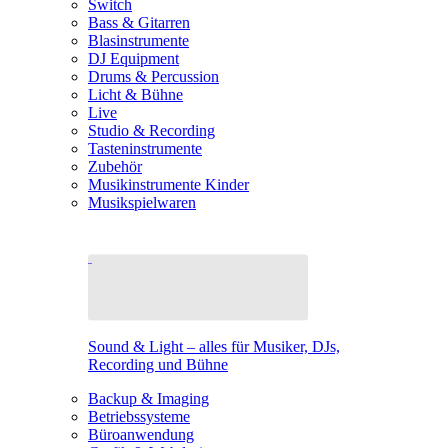
Switch
Bass & Gitarren
Blasinstrumente
DJ Equipment
Drums & Percussion
Licht & Bühne
Live
Studio & Recording
Tasteninstrumente
Zubehör
Musikinstrumente Kinder
Musikspielwaren
Sound & Light – alles für Musiker, DJs,
Recording und Bühne
Backup & Imaging
Betriebssysteme
Büroanwendung