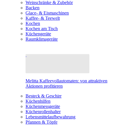
Weinschränke & Zubehör
Backen
Glace- & Eismaschinen
Kaffee- & Teewelt
Kochen
Kochen am Tisch
Küchengeräte
Raumklimageräte
Melitta Kaffeevollautomaten: von attraktiven
Aktionen profitieren
Besteck & Geschirr
Küchenhilfen
Küchenmessgeräte
Küchenrollenhalter
Lebensmittelaufbewahrung
Pfannen & Töpfe