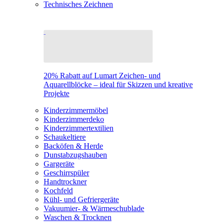
Technisches Zeichnen
20% Rabatt auf Lumart Zeichen- und
Aquarellblöcke – ideal für Skizzen und kreative
Projekte
Kinderzimmermöbel
Kinderzimmerdeko
Kinderzimmertextilien
Schaukeltiere
Backöfen & Herde
Dunstabzugshauben
Gargeräte
Geschirrspüler
Handtrockner
Kochfeld
Kühl- und Gefriergeräte
Vakuumier- & Wärmeschublade
Waschen & Trocknen