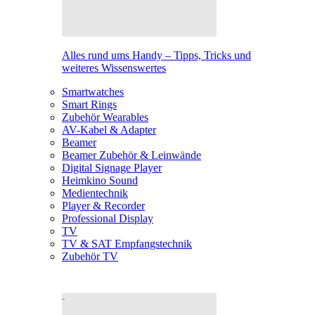
Alles rund ums Handy – Tipps, Tricks und
weiteres Wissenswertes
Smartwatches
Smart Rings
Zubehör Wearables
AV-Kabel & Adapter
Beamer
Beamer Zubehör & Leinwände
Digital Signage Player
Heimkino Sound
Medientechnik
Player & Recorder
Professional Display
TV
TV & SAT Empfangstechnik
Zubehör TV