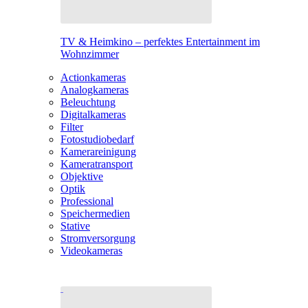
TV & Heimkino – perfektes Entertainment im
Wohnzimmer
Actionkameras
Analogkameras
Beleuchtung
Digitalkameras
Filter
Fotostudiobedarf
Kamerareinigung
Kameratransport
Objektive
Optik
Professional
Speichermedien
Stative
Stromversorgung
Videokameras