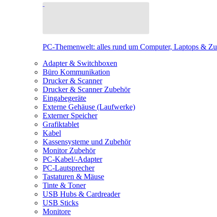
PC-Themenwelt: alles rund um Computer, Laptops & Z
Adapter & Switchboxen
Büro Kommunikation
Drucker & Scanner
Drucker & Scanner Zubehör
Eingabegeräte
Externe Gehäuse (Laufwerke)
Externer Speicher
Grafiktablet
Kabel
Kassensysteme und Zubehör
Monitor Zubehör
PC-Kabel/-Adapter
PC-Lautsprecher
Tastaturen & Mäuse
Tinte & Toner
USB Hubs & Cardreader
USB Sticks
Monitore