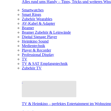
Alles rund ums Handy – Tipps, Tricks und weiteres Wis
Smartwatches
Smart Rings
Zubehör Wearables
AV-Kabel & Adapter
Beamer
Beamer Zubehör & Leinwände
Digital Signage Player
Heimkino Sound
Medientechnik
Player & Recorder
Professional Display
TV
TV & SAT Empfangstechnik
Zubehör TV
TV & Heimkino – perfektes Entertainment im Wohnzim