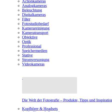
Actionkameras
Analogkameras
Beleuchtung
Digitalkameras
Filter
Fotostudiobedarf
Kamerareinigung
Kameratransport
Objektive
Optik
Professional
Speichermedien
Stative
Stromversorgung
Videokameras
Die Welt der Fotografie – Produkte, Tipps und Inspiratio
Kopfhörer & Headsets