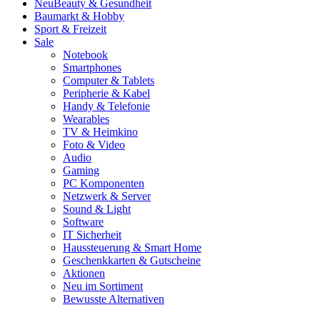
Neu
Beauty & Gesundheit
Baumarkt & Hobby
Sport & Freizeit
Sale
Notebook
Smartphones
Computer & Tablets
Peripherie & Kabel
Handy & Telefonie
Wearables
TV & Heimkino
Foto & Video
Audio
Gaming
PC Komponenten
Netzwerk & Server
Sound & Light
Software
IT Sicherheit
Haussteuerung & Smart Home
Geschenkkarten & Gutscheine
Aktionen
Neu im Sortiment
Bewusste Alternativen