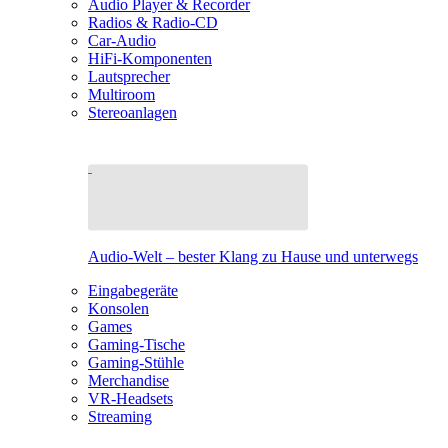
Audio Player & Recorder
Radios & Radio-CD
Car-Audio
HiFi-Komponenten
Lautsprecher
Multiroom
Stereoanlagen
Audio-Welt – bester Klang zu Hause und unterwegs
Eingabegeräte
Konsolen
Games
Gaming-Tische
Gaming-Stühle
Merchandise
VR-Headsets
Streaming