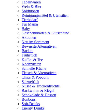
Tabakwaren
Wein & Bier
Spirituosen
Reinigungsmittel & Utensilien
Tierbedarf
Für Mama
Baby
Geschenkkarten & Gutscheine
Aktionen
Neu im Sortiment
Bewusste Alternativen
Backen
Frühstück
Kaffee & Tee
Kochzutaten
Schnelle Küche
Fleisch & Alternativen
Chips & Popcorn
Salzgebäck
Nüsse & Trockenfrüchte
Backwaren & Riegel
Schokolade & Dessert
Bonbons
Soft-Drinks
Energy Drinks