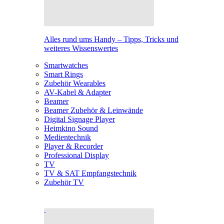
Alles rund ums Handy – Tipps, Tricks und
weiteres Wissenswertes
Smartwatches
Smart Rings
Zubehör Wearables
AV-Kabel & Adapter
Beamer
Beamer Zubehör & Leinwände
Digital Signage Player
Heimkino Sound
Medientechnik
Player & Recorder
Professional Display
TV
TV & SAT Empfangstechnik
Zubehör TV