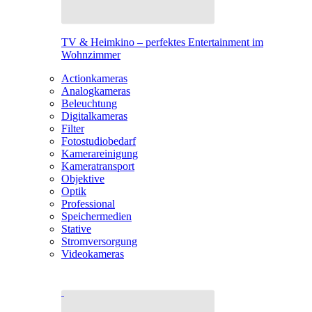
TV & Heimkino – perfektes Entertainment im
Wohnzimmer
Actionkameras
Analogkameras
Beleuchtung
Digitalkameras
Filter
Fotostudiobedarf
Kamerareinigung
Kameratransport
Objektive
Optik
Professional
Speichermedien
Stative
Stromversorgung
Videokameras