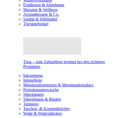
Wundversorgung
Ernährung & Abnehmen
Massage & Wellness
Aromatherapie & Co.
Sanität & Hilfsmittel
Therapiebedarf
Trisa – gute Zahnpflege beginnt bei den richtigen
Produkten
Inkontinenz
Intimpflege
Menstruationstassen & Menstruationsdiscs
Periodenunterwäsche
Slipeinlagen
Slipeinlagen & Binden
Tampons
Taschen- & Kosmetiktücher
Watte & Wattestäbchen