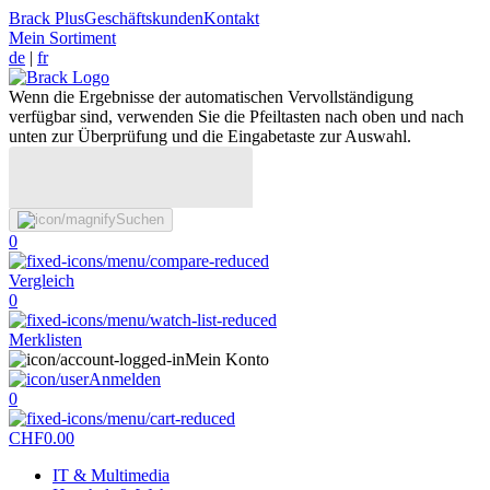
Brack Plus
Geschäftskunden
Kontakt
Mein Sortiment
de
|
fr
Wenn die Ergebnisse der automatischen Vervollständigung
verfügbar sind, verwenden Sie die Pfeiltasten nach oben und nach
unten zur Überprüfung und die Eingabetaste zur Auswahl.
Suchen
0
Vergleich
0
Merklisten
Mein Konto
Anmelden
0
CHF
0.00
IT & Multimedia