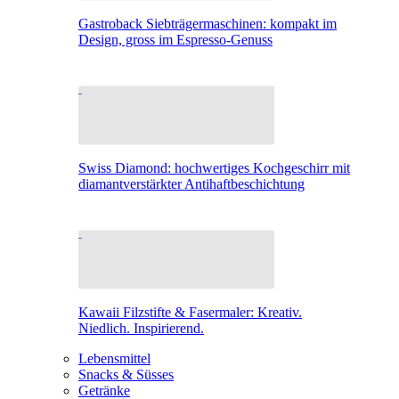
Gastroback Siebträgermaschinen: kompakt im
Design, gross im Espresso-Genuss
Swiss Diamond: hochwertiges Kochgeschirr mit
diamantverstärkter Antihaftbeschichtung
Kawaii Filzstifte & Fasermaler: Kreativ.
Niedlich. Inspirierend.
Lebensmittel
Snacks & Süsses
Getränke