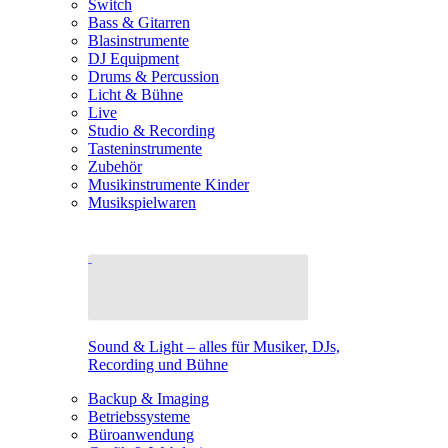
Switch
Bass & Gitarren
Blasinstrumente
DJ Equipment
Drums & Percussion
Licht & Bühne
Live
Studio & Recording
Tasteninstrumente
Zubehör
Musikinstrumente Kinder
Musikspielwaren
Sound & Light – alles für Musiker, DJs,
Recording und Bühne
Backup & Imaging
Betriebssysteme
Büroanwendung