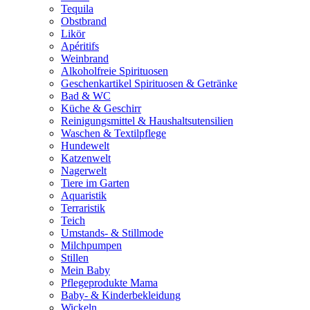
Tequila
Obstbrand
Likör
Apéritifs
Weinbrand
Alkoholfreie Spirituosen
Geschenkartikel Spirituosen & Getränke
Bad & WC
Küche & Geschirr
Reinigungsmittel & Haushaltsutensilien
Waschen & Textilpflege
Hundewelt
Katzenwelt
Nagerwelt
Tiere im Garten
Aquaristik
Terraristik
Teich
Umstands- & Stillmode
Milchpumpen
Stillen
Mein Baby
Pflegeprodukte Mama
Baby- & Kinderbekleidung
Wickeln