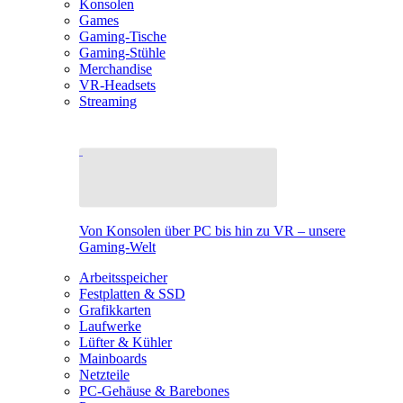
Konsolen
Games
Gaming-Tische
Gaming-Stühle
Merchandise
VR-Headsets
Streaming
Von Konsolen über PC bis hin zu VR – unsere
Gaming-Welt
Arbeitsspeicher
Festplatten & SSD
Grafikkarten
Laufwerke
Lüfter & Kühler
Mainboards
Netzteile
PC-Gehäuse & Barebones