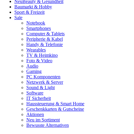
Neu
Beauty & Gesundheit
Baumarkt & Hobby
Sport & Freizeit
Sale
Notebook
Smartphones
Computer & Tablets
Peripherie & Kabel
Handy & Telefonie
Wearables
TV & Heimkino
Foto & Video
Audio
Gaming
PC Komponenten
Netzwerk & Server
Sound & Light
Software
IT Sicherheit
Haussteuerung & Smart Home
Geschenkkarten & Gutscheine
Aktionen
Neu im Sortiment
Bewusste Alternativen