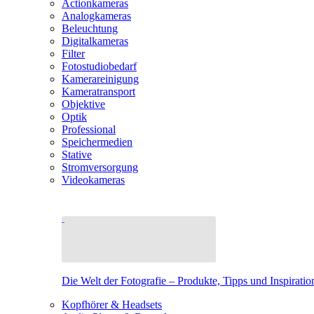
Actionkameras
Analogkameras
Beleuchtung
Digitalkameras
Filter
Fotostudiobedarf
Kamerareinigung
Kameratransport
Objektive
Optik
Professional
Speichermedien
Stative
Stromversorgung
Videokameras
Die Welt der Fotografie – Produkte, Tipps und Inspiratio
Kopfhörer & Headsets