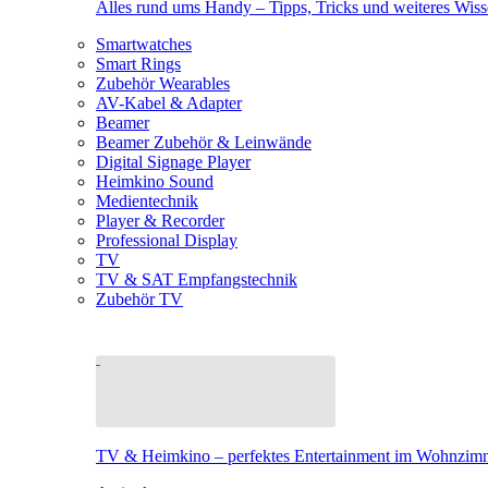
Alles rund ums Handy – Tipps, Tricks und weiteres Wis
Smartwatches
Smart Rings
Zubehör Wearables
AV-Kabel & Adapter
Beamer
Beamer Zubehör & Leinwände
Digital Signage Player
Heimkino Sound
Medientechnik
Player & Recorder
Professional Display
TV
TV & SAT Empfangstechnik
Zubehör TV
TV & Heimkino – perfektes Entertainment im Wohnzim