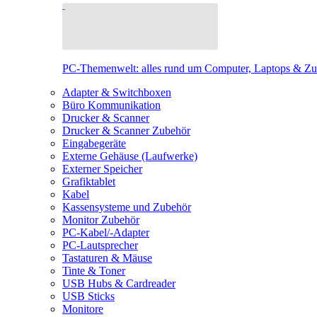
PC-Themenwelt: alles rund um Computer, Laptops & Z
Adapter & Switchboxen
Büro Kommunikation
Drucker & Scanner
Drucker & Scanner Zubehör
Eingabegeräte
Externe Gehäuse (Laufwerke)
Externer Speicher
Grafiktablet
Kabel
Kassensysteme und Zubehör
Monitor Zubehör
PC-Kabel/-Adapter
PC-Lautsprecher
Tastaturen & Mäuse
Tinte & Toner
USB Hubs & Cardreader
USB Sticks
Monitore