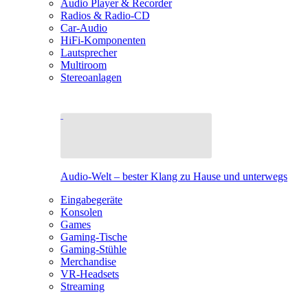
Audio Player & Recorder
Radios & Radio-CD
Car-Audio
HiFi-Komponenten
Lautsprecher
Multiroom
Stereoanlagen
Audio-Welt – bester Klang zu Hause und unterwegs
Eingabegeräte
Konsolen
Games
Gaming-Tische
Gaming-Stühle
Merchandise
VR-Headsets
Streaming