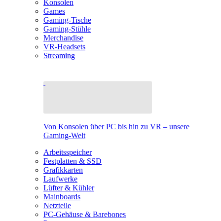
Konsolen
Games
Gaming-Tische
Gaming-Stühle
Merchandise
VR-Headsets
Streaming
Von Konsolen über PC bis hin zu VR – unsere
Gaming-Welt
Arbeitsspeicher
Festplatten & SSD
Grafikkarten
Laufwerke
Lüfter & Kühler
Mainboards
Netzteile
PC-Gehäuse & Barebones