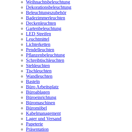
Weihnachtsbeleuchtung
Dekorationsbeleuchtung
Beleuchtungszubehör
Badezimmerleuchten
Deckenleuchten
Gartenbeleuchtung
LED Streifen
Leuchtmittel
Lichterketten
Pendelleuchten
Pflanzenbeleuchtung
Schreibtischleuchten
Stehleuchten
Tischleuchten
Wandleuchten
Basteln
Büro Arbeitsplatz
Büroablagen
Büroeinrichtung
Büromaschinen
Büromöbel
Kabelmanagement
Lager und Versand
Papeterie
Präsentation