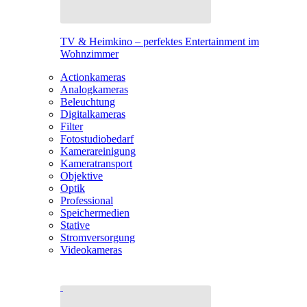
TV & Heimkino – perfektes Entertainment im
Wohnzimmer
Actionkameras
Analogkameras
Beleuchtung
Digitalkameras
Filter
Fotostudiobedarf
Kamerareinigung
Kameratransport
Objektive
Optik
Professional
Speichermedien
Stative
Stromversorgung
Videokameras