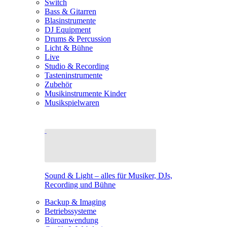
Switch
Bass & Gitarren
Blasinstrumente
DJ Equipment
Drums & Percussion
Licht & Bühne
Live
Studio & Recording
Tasteninstrumente
Zubehör
Musikinstrumente Kinder
Musikspielwaren
Sound & Light – alles für Musiker, DJs,
Recording und Bühne
Backup & Imaging
Betriebssysteme
Büroanwendung