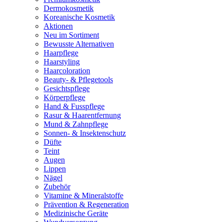
Dermokosmetik
Koreanische Kosmetik
Aktionen
Neu im Sortiment
Bewusste Alternativen
Haarpflege
Haarstyling
Haarcoloration
Beauty- & Pflegetools
Gesichtspflege
Körperpflege
Hand & Fusspflege
Rasur & Haarentfernung
Mund & Zahnpflege
Sonnen- & Insektenschutz
Düfte
Teint
Augen
Lippen
Nägel
Zubehör
Vitamine & Mineralstoffe
Prävention & Regeneration
Medizinische Geräte