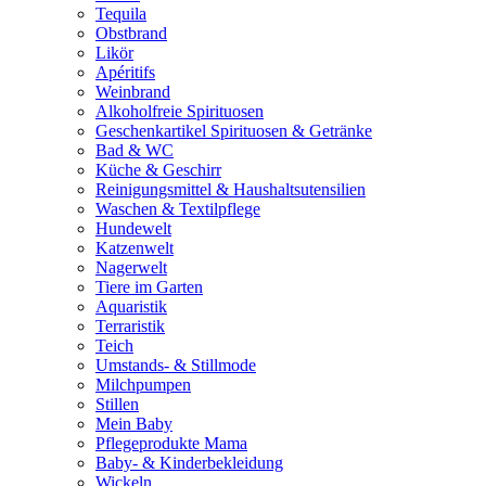
Tequila
Obstbrand
Likör
Apéritifs
Weinbrand
Alkoholfreie Spirituosen
Geschenkartikel Spirituosen & Getränke
Bad & WC
Küche & Geschirr
Reinigungsmittel & Haushaltsutensilien
Waschen & Textilpflege
Hundewelt
Katzenwelt
Nagerwelt
Tiere im Garten
Aquaristik
Terraristik
Teich
Umstands- & Stillmode
Milchpumpen
Stillen
Mein Baby
Pflegeprodukte Mama
Baby- & Kinderbekleidung
Wickeln