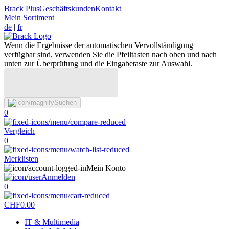
Brack Plus
Geschäftskunden
Kontakt
Mein Sortiment
de
|
fr
Wenn die Ergebnisse der automatischen Vervollständigung
verfügbar sind, verwenden Sie die Pfeiltasten nach oben und nach
unten zur Überprüfung und die Eingabetaste zur Auswahl.
Suchen
0
Vergleich
0
Merklisten
Mein Konto
Anmelden
0
CHF
0.00
IT & Multimedia