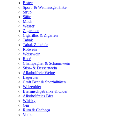
Eistee
Sport- & Wellnessgetränke
Sirup
Säfte
Milch
Wasser
Zigaretten
Cigarillos & Zigarren
Tabak
Tabak Zubehör
Rotwein
Weisswein
Rosé
Champagner & Schaumwein
Süss- & Dessertwein
Alkoholfreie Weine
Lagerbier
Craft Beer & Spezialitäten
Weizenbier
Biermischgetränke & Cider
Alkoholfreies Bier
Whisky
Gin
Rum & Cachaça
Vodka