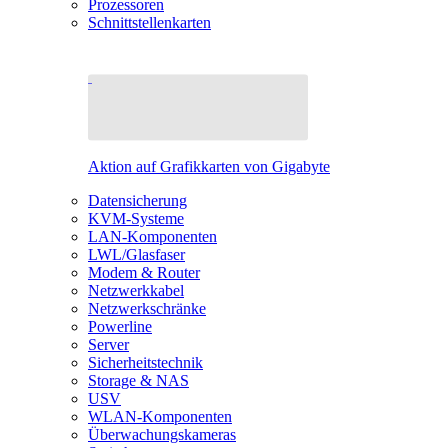
Prozessoren
Schnittstellenkarten
Aktion auf Grafikkarten von Gigabyte
Datensicherung
KVM-Systeme
LAN-Komponenten
LWL/Glasfaser
Modem & Router
Netzwerkkabel
Netzwerkschränke
Powerline
Server
Sicherheitstechnik
Storage & NAS
USV
WLAN-Komponenten
Überwachungskameras