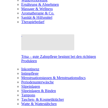
Wundversorgung
Ernährung & Abnehmen
Massage & Wellness
Aromatherapie & Co.
Sanität & Hilfsmittel
Therapiebedarf
Trisa – gute Zahnpflege beginnt bei den richtigen
Produkten
Inkontinenz
Intimpflege
Menstruationstassen & Menstruationsdiscs
Periodenunterwäsche
Slipeinlagen
Slipeinlagen & Binden
Tampons
Taschen- & Kosmetiktücher
Watte & Wattestäbchen