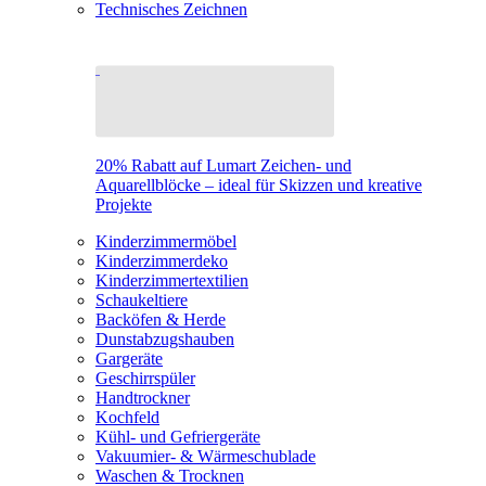
Technisches Zeichnen
20% Rabatt auf Lumart Zeichen- und
Aquarellblöcke – ideal für Skizzen und kreative
Projekte
Kinderzimmermöbel
Kinderzimmerdeko
Kinderzimmertextilien
Schaukeltiere
Backöfen & Herde
Dunstabzugshauben
Gargeräte
Geschirrspüler
Handtrockner
Kochfeld
Kühl- und Gefriergeräte
Vakuumier- & Wärmeschublade
Waschen & Trocknen