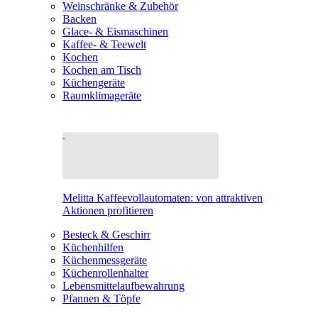
Weinschränke & Zubehör
Backen
Glace- & Eismaschinen
Kaffee- & Teewelt
Kochen
Kochen am Tisch
Küchengeräte
Raumklimageräte
Melitta Kaffeevollautomaten: von attraktiven
Aktionen profitieren
Besteck & Geschirr
Küchenhilfen
Küchenmessgeräte
Küchenrollenhalter
Lebensmittelaufbewahrung
Pfannen & Töpfe