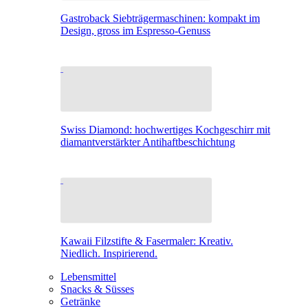
Gastroback Siebträgermaschinen: kompakt im
Design, gross im Espresso-Genuss
Swiss Diamond: hochwertiges Kochgeschirr mit
diamantverstärkter Antihaftbeschichtung
Kawaii Filzstifte & Fasermaler: Kreativ.
Niedlich. Inspirierend.
Lebensmittel
Snacks & Süsses
Getränke