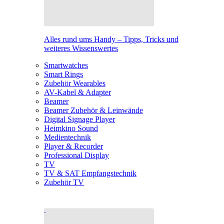
Alles rund ums Handy – Tipps, Tricks und
weiteres Wissenswertes
Smartwatches
Smart Rings
Zubehör Wearables
AV-Kabel & Adapter
Beamer
Beamer Zubehör & Leinwände
Digital Signage Player
Heimkino Sound
Medientechnik
Player & Recorder
Professional Display
TV
TV & SAT Empfangstechnik
Zubehör TV