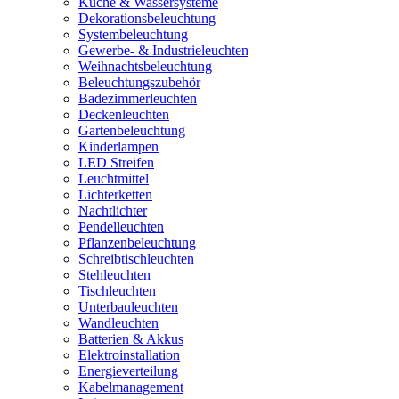
Küche & Wassersysteme
Dekorationsbeleuchtung
Systembeleuchtung
Gewerbe- & Industrieleuchten
Weihnachtsbeleuchtung
Beleuchtungszubehör
Badezimmerleuchten
Deckenleuchten
Gartenbeleuchtung
Kinderlampen
LED Streifen
Leuchtmittel
Lichterketten
Nachtlichter
Pendelleuchten
Pflanzenbeleuchtung
Schreibtischleuchten
Stehleuchten
Tischleuchten
Unterbauleuchten
Wandleuchten
Batterien & Akkus
Elektroinstallation
Energieverteilung
Kabelmanagement