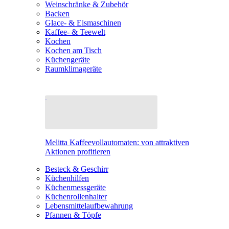
Weinschränke & Zubehör
Backen
Glace- & Eismaschinen
Kaffee- & Teewelt
Kochen
Kochen am Tisch
Küchengeräte
Raumklimageräte
Melitta Kaffeevollautomaten: von attraktiven
Aktionen profitieren
Besteck & Geschirr
Küchenhilfen
Küchenmessgeräte
Küchenrollenhalter
Lebensmittelaufbewahrung
Pfannen & Töpfe