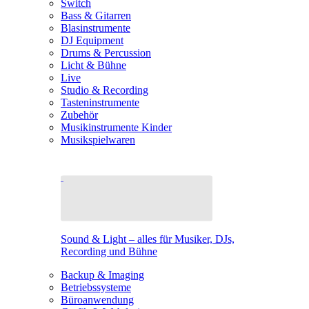
Switch
Bass & Gitarren
Blasinstrumente
DJ Equipment
Drums & Percussion
Licht & Bühne
Live
Studio & Recording
Tasteninstrumente
Zubehör
Musikinstrumente Kinder
Musikspielwaren
Sound & Light – alles für Musiker, DJs,
Recording und Bühne
Backup & Imaging
Betriebssysteme
Büroanwendung