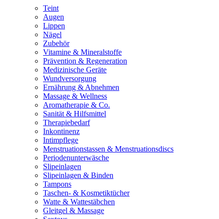
Teint
Augen
Lippen
Nägel
Zubehör
Vitamine & Mineralstoffe
Prävention & Regeneration
Medizinische Geräte
Wundversorgung
Ernährung & Abnehmen
Massage & Wellness
Aromatherapie & Co.
Sanität & Hilfsmittel
Therapiebedarf
Inkontinenz
Intimpflege
Menstruationstassen & Menstruationsdiscs
Periodenunterwäsche
Slipeinlagen
Slipeinlagen & Binden
Tampons
Taschen- & Kosmetiktücher
Watte & Wattestäbchen
Gleitgel & Massage