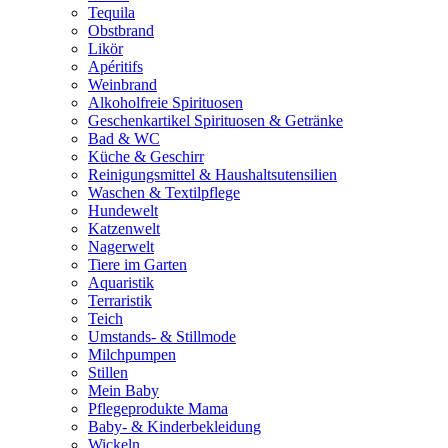
Tequila
Obstbrand
Likör
Apéritifs
Weinbrand
Alkoholfreie Spirituosen
Geschenkartikel Spirituosen & Getränke
Bad & WC
Küche & Geschirr
Reinigungsmittel & Haushaltsutensilien
Waschen & Textilpflege
Hundewelt
Katzenwelt
Nagerwelt
Tiere im Garten
Aquaristik
Terraristik
Teich
Umstands- & Stillmode
Milchpumpen
Stillen
Mein Baby
Pflegeprodukte Mama
Baby- & Kinderbekleidung
Wickeln