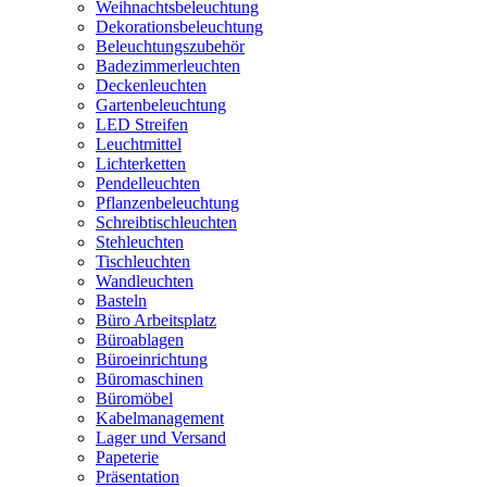
Weihnachtsbeleuchtung
Dekorationsbeleuchtung
Beleuchtungszubehör
Badezimmerleuchten
Deckenleuchten
Gartenbeleuchtung
LED Streifen
Leuchtmittel
Lichterketten
Pendelleuchten
Pflanzenbeleuchtung
Schreibtischleuchten
Stehleuchten
Tischleuchten
Wandleuchten
Basteln
Büro Arbeitsplatz
Büroablagen
Büroeinrichtung
Büromaschinen
Büromöbel
Kabelmanagement
Lager und Versand
Papeterie
Präsentation