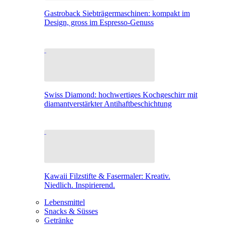
Gastroback Siebträgermaschinen: kompakt im
Design, gross im Espresso-Genuss
Swiss Diamond: hochwertiges Kochgeschirr mit
diamantverstärkter Antihaftbeschichtung
Kawaii Filzstifte & Fasermaler: Kreativ.
Niedlich. Inspirierend.
Lebensmittel
Snacks & Süsses
Getränke