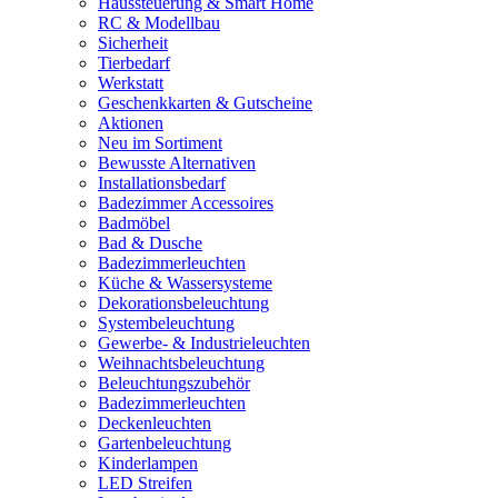
Haussteuerung & Smart Home
RC & Modellbau
Sicherheit
Tierbedarf
Werkstatt
Geschenkkarten & Gutscheine
Aktionen
Neu im Sortiment
Bewusste Alternativen
Installationsbedarf
Badezimmer Accessoires
Badmöbel
Bad & Dusche
Badezimmerleuchten
Küche & Wassersysteme
Dekorationsbeleuchtung
Systembeleuchtung
Gewerbe- & Industrieleuchten
Weihnachtsbeleuchtung
Beleuchtungszubehör
Badezimmerleuchten
Deckenleuchten
Gartenbeleuchtung
Kinderlampen
LED Streifen