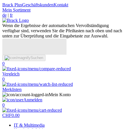
Brack Plus
Geschäftskunden
Kontakt
Mein Sortiment
de
|
fr
Wenn die Ergebnisse der automatischen Vervollständigung
verfügbar sind, verwenden Sie die Pfeiltasten nach oben und nach
unten zur Überprüfung und die Eingabetaste zur Auswahl.
Suchen
0
Vergleich
0
Merklisten
Mein Konto
Anmelden
0
CHF
0.00
IT & Multimedia