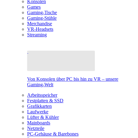
Konsolen
Games
Gaming-Tische
Gaming-Stühle
Merchandise
VR-Headsets
Streaming
Von Konsolen über PC bis hin zu VR – unsere
Gaming-Welt
Arbeitsspeicher
Festplatten & SSD
Grafikkarten
Laufwerke
Lüfter & Kühler
Mainboards
Netzteile
PC-Gehäuse & Barebones