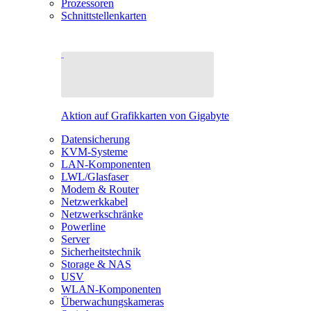
Prozessoren
Schnittstellenkarten
Aktion auf Grafikkarten von Gigabyte
Datensicherung
KVM-Systeme
LAN-Komponenten
LWL/Glasfaser
Modem & Router
Netzwerkkabel
Netzwerkschränke
Powerline
Server
Sicherheitstechnik
Storage & NAS
USV
WLAN-Komponenten
Überwachungskameras