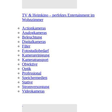
TV & Heimkino – perfektes Entertainment im
Wohnzimmer
Actionkameras
Analogkameras
Beleuchtung
Digitalkameras
Filter
Fotostudiobedarf
Kamerareinigung
Kameratransport
Objektive
Optik
Professional
Speichermedien
Stative
Stromversorgung
Videokameras