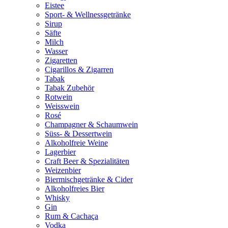
Eistee
Sport- & Wellnessgetränke
Sirup
Säfte
Milch
Wasser
Zigaretten
Cigarillos & Zigarren
Tabak
Tabak Zubehör
Rotwein
Weisswein
Rosé
Champagner & Schaumwein
Süss- & Dessertwein
Alkoholfreie Weine
Lagerbier
Craft Beer & Spezialitäten
Weizenbier
Biermischgetränke & Cider
Alkoholfreies Bier
Whisky
Gin
Rum & Cachaça
Vodka