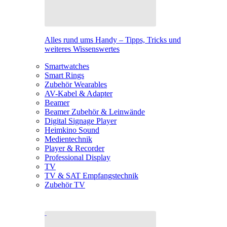
Alles rund ums Handy – Tipps, Tricks und
weiteres Wissenswertes
Smartwatches
Smart Rings
Zubehör Wearables
AV-Kabel & Adapter
Beamer
Beamer Zubehör & Leinwände
Digital Signage Player
Heimkino Sound
Medientechnik
Player & Recorder
Professional Display
TV
TV & SAT Empfangstechnik
Zubehör TV