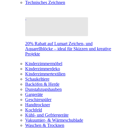
Technisches Zeichnen
20% Rabatt auf Lumart Zeichen- und
Aquarellblöcke – ideal für Skizzen und kreative
Projekte
Kinderzimmermöbel
Kinderzimmerdeko
Kinderzimmertextilien
Schaukeltiere
Backöfen & Herde
Dunstabzugshauben
Gargeräte
Geschirrspüler
Handtrockner
Kochfeld
Kühl- und Gefriergeräte
Vakuumier- & Wärmeschublade
Waschen & Trocknen